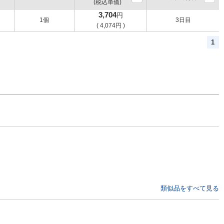
(税込単価)
3,704
円
1個
3日目
(
4,074
円
)
1
類似品をすべて見る