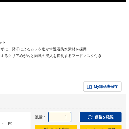
ット
さずに、発汗によるムレを逃がす透湿防水素材を採用
保するクリアめがねと雨風の浸入を抑制するフードマスク付き
My部品表保存
数量：
価格を確認
-
円
)