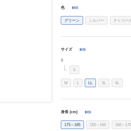
色
解除
グリーン
シルバー
チャコー
サイズ
解除
S
S
M
L
LL
3L
4L
身長 (cm)
解除
175～185
150～160
160～17