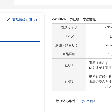
Z-2300-9-LLの仕様・寸法情報
商品情報を閉じる
商品タイプ
上下
サイズ
L
胸囲・頭回り (cm)
96～
商品詳細
上下
雨風は通さずに
仕様1
レを逃がす透湿
視界を確保する
仕様3
雨風の浸入を抑
スク
絞り込み条件
すべて解除