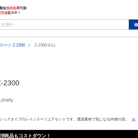
最短
当日出荷
5万点
拡大中！
ーツ Z-2300
Z-2300-9-LL
2300
4,074
円
シックタイプのレインスーツ上下セットです。透湿素材で気になる内側の湿...
消耗品もコストダウン！