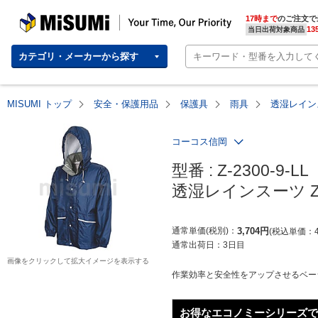
MISUMI | Your Time, Our Priority
17時まで
のご注文で
13
当日出荷対象商品
カテゴリ・メーカーから探す
MISUMI トップ
安全・保護用品
保護具
雨具
透湿レインス
コーコス信岡
型番 : Z-2300-9-LL

透湿レインスーツ Z-
通常単価(税別)
3,704
円
税込単価
通常出荷日：
3日目
画像をクリックして拡大イメージを表示する
作業効率と安全性をアップさせるベー
お得なエコノミーシリーズで