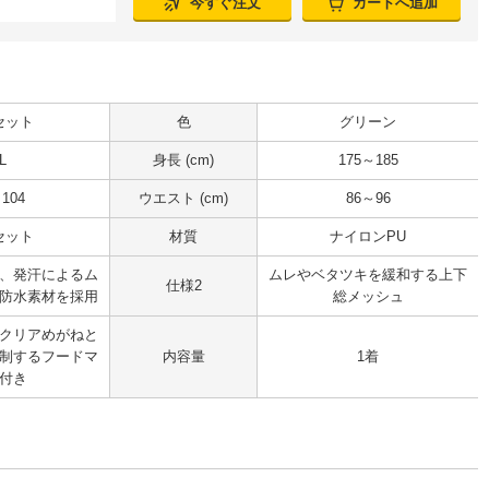
今すぐ注文
カートへ追加
セット
色
グリーン
L
身長 (cm)
175～185
104
ウエスト (cm)
86～96
セット
材質
ナイロンPU
、発汗によるム
ムレやベタツキを緩和する上下
仕様2
防水素材を採用
総メッシュ
クリアめがねと
制するフードマ
内容量
1着
付き