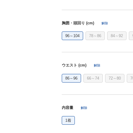
胸囲・頭回り (cm)
解除
96～104
78～86
84～92
ウエスト (cm)
解除
86～96
66～74
72～80
7
内容量
解除
1着