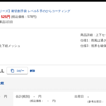
リーズ】耐切創手袋 レベル5 手のひらコーティング
525
円
：
(税込価格：
578
円
)
庫品1日目
商品詳細
上下セ
仕様1
雨風は通
上下総メッシュ
仕様3
視界を確
LL
コピー
解除
比較
-
円
合計(税別)
-
円
出荷日
-
(税込価格：
-
円
)
(参考出荷日：