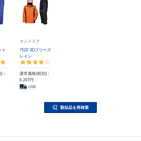
カジメイク
ント
7520 3Dブリーズ
レイン
5
4
)：
通常価格(税別)：
6,207
円
1日目
類似品を再検索