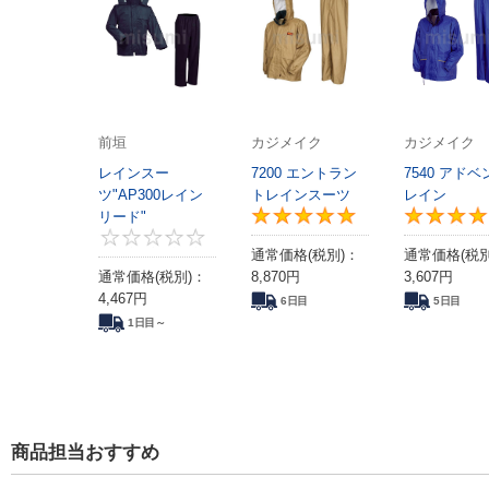
前垣
カジメイク
カジメイク
レインスー
7200 エントラン
7540 アドベ
ツ"AP300レイン
トレインスーツ
レイン
リード"
5
0
通常価格(税別)：
通常価格(税別
通常価格(税別)：
8,870
円
3,607
円
4,467
円
6日目
5日目
1日目～
商品担当おすすめ