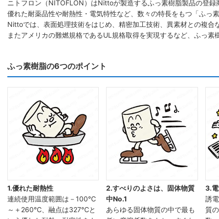
ニトフロン（NITOFLON）はNittoが製造するふっ素樹脂製品の登録
優れた耐薬品性や耐熱性・電気特性など、数々の特長をもつ「ふっ
Nittoでは、表面処理技術をはじめ、精密加工技術、異素材との複
またアメリカの難燃規格であるUL規格取得を実現するなど、ふっ素
ふっ素樹脂の6つのポイント
1.優れた耐熱性
2.すべりのよさは、固体物質
3.
連続使用温度範囲は－100℃
中No.1
誘電
～＋260℃、融点は327℃と
あらゆる固体物質の中で最も
質の