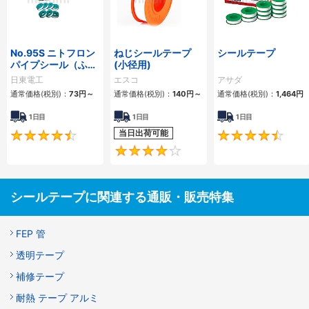
No.95S ニトフロン
ねじシールテープ
シールテープ
パイプシール（ふっ
(小径用)
素樹脂製品）
日東電工
エスコ
アサダ
通常価格(税別)：
73
円
～
通常価格(税別)：
140
円
～
通常価格(税別)：
1,464
円
1日目
1日目
1日目
当日出荷可能
4.6
4.3
シールテープに関連する通販・販売特集
FEP 管
透明テープ
補修テープ
耐熱 テープ アルミ