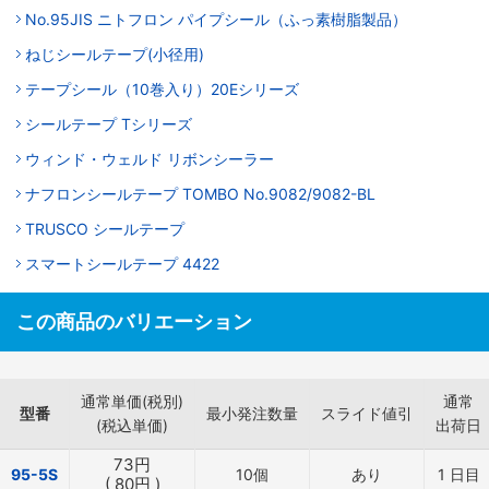
No.95JIS ニトフロン パイプシール（ふっ素樹脂製品）
ねじシールテープ(小径用)
テープシール（10巻入り）20Eシリーズ
シールテープ Tシリーズ
ウィンド・ウェルド リボンシーラー
ナフロンシールテープ TOMBO No.9082/9082-BL
TRUSCO シールテープ
スマートシールテープ 4422
この商品のバリエーション
通常単価(税別)
通常
型番
最小発注数量
スライド値引
(税込単価)
出荷日
73
円
95-5S
10個
あり
1
日目
(
80
円
)