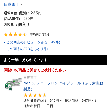
品）
日東電工
235
通常単価(税別)：
円
(税込単価)：
259
円
個入り
内容量 ：
平均満足度
4.6
4.6
この商品のレビューをみる（45件）
この商品のFAQをみる(1件)
よく一緒に見られています
閲覧中の商品と併せてご検討ください
日東電工
No.95JIS ニトフロン パイプシール（ふっ素樹脂
製品）
4.4
通常価格(税別)：
315
円
～
(税込価格：
347
円
～)
通常出荷日：1 日目