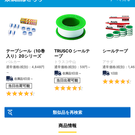
テープシール（10巻
TRUSCO シールテ
シールテープ
入り）20シリーズ
ープ
バルカー
トラスコ中山
アサダ
通常価格(税別)：
4,848
円
通常価格(税別)：
59
円
～
通常価格(税別)：
1,4
～
在庫品1日目～
1日目
在庫品1日目～
当日出荷可能
当日出荷可能
4.6
4.4
類似品を再検索
商品情報