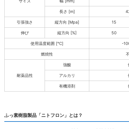
サイズ
幅 [mm]
長さ [m]
4
引張強さ
縦方向 [Mpa]
15
伸び
縦方向 [%]
50
使用温度範囲 [℃]
-1
燃焼性
強酸
耐薬品性
アルカリ
有機溶剤
ふっ素樹脂製品「ニトフロン」とは？