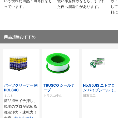
いう優れた耐熱・耐寒性をも
低い摩擦係数をもち、すぐれ
数・
っています。
た自己潤滑性があります。
して
料に
商品担当おすすめ
パーツクリーナー M
TRUSCO シールテ
No.95JIS ニトフロ
PCL840
ープ
ン パイプシール（ふ
っ素樹脂製品）
ミスミ
トラスコ中山
日東電工
商品担当イチ押し、
現場のプロが認める
強洗浄力・速乾力！
大容
...
続きを読む