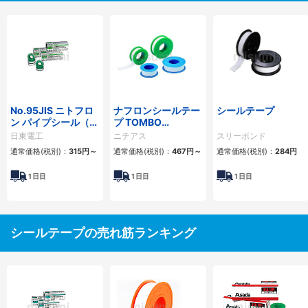
No.95JIS ニトフロ
ナフロンシールテー
シールテープ
ン パイプシール（ふ
プ TOMBO
っ素樹脂製品）
No.9082/9082-BL
日東電工
ニチアス
スリーボンド
通常価格(税別)：
315
円
～
通常価格(税別)：
467
円
～
通常価格(税別)：
284
円
1
日目
1
日目
1
日目
シールテープの売れ筋ランキング