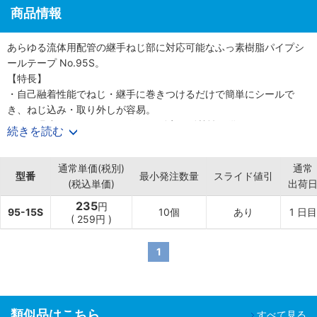
商品情報
あらゆる流体用配管の継手ねじ部に対応可能なふっ素樹脂パイプシ
ールテープ No.95S。
【特長】
・自己融着性能でねじ・継手に巻きつけるだけで簡単にシールで
き、ねじ込み・取り外しが容易。
・使用温度-100〜260℃の優れた耐寒・耐熱性を備える。
続きを読む
・ほとんどの化学薬品（溶融アルカリ金属は除く）、溶剤、蒸気な
どに侵されない。
通常単価(税別)
通常
・従来の麻糸や液体コンパウンドのように手を汚すこともなく、簡
型番
最小発注数量
スライド値引
(税込単価)
出荷
単・スピーディーに作業可能。
【用途】
235
円
95-15S
10個
あり
1
日目
・水道配管用、科学機械装置の配管用。
(
259
円
)
・食品製造機器及び貯蔵冷蔵庫機器の配管用。
・医療機器装置などの低温配管、高温配管用。
1
類似品はこちら
すべて見る