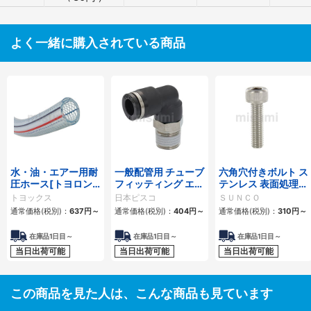
よく一緒に購入されている商品
水・油・エアー用耐
一般配管用 チューブ
六角穴付きボルト ス
圧ホース[トヨロン
フィッティング エル
テンレス 表面処理な
ホース TR]
ボ
し 全ねじ
トヨックス
日本ピスコ
ＳＵＮＣＯ
通常価格(税別)：
637
円
～
通常価格(税別)：
404
円
～
通常価格(税別)：
310
円
～
在庫品1日目～
在庫品1日目～
在庫品1日目～
当日出荷可能
当日出荷可能
当日出荷可能
この商品を見た人は、こんな商品も見ています