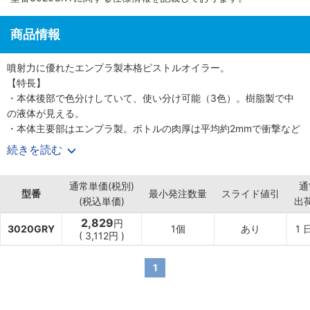
商品情報
噴射力に優れたエンプラ製本格ピストルオイラー。
【特長】
・本体後部で色分けしていて、使い分け可能（3色）。樹脂製で中
の液体が見える。
・本体主要部はエンプラ製。ボトルの肉厚は平均約2mmで衝撃など
に強い。
続きを読む
・長さ10cmのノズルで奥まった所に注油。
・液を入れやすい広めの口（直径30mm）。
通常単価(税別)
通
・サビに強いステンレス製ノズルパイプ。
型番
最小発注数量
スライド値引
(税込単価)
出
・4本の指がしっかりハンドルに掛かり、手にフィットする本体後
部のスペースで、楽に操作可能。
2,829
円
3020GRY
1個
あり
1
【用途】
(
3,112
円
)
・機械油や潤滑油を噴射する作業に最適。
1