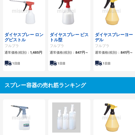
ダイヤスプレー ロン
ダイヤスプレー ピス
ダイヤスプレーヨー
グピストル
トル型
デル
フルプラ
フルプラ
フルプラ
通常価格(税別)：
1,485
円
通常価格(税別)：
847
円
～
通常価格(税別)：
841
円
～
1
日目
1
日目
1
日目
スプレー容器の売れ筋ランキング