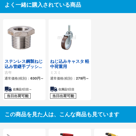
よく一緒に購入されている商品
ステンレス鋼製ねじ
ねじ込みキャスタ 軽
込み管継手ブッシン
中荷重用
グ
吉年
ミスミ
通常価格(税別)：
630
円
～
通常価格(税別)：
279
円
～
在庫品1日目～
在庫品1日目
当日出荷可能
当日出荷可能
この商品を見た人は、こんな商品も見ています