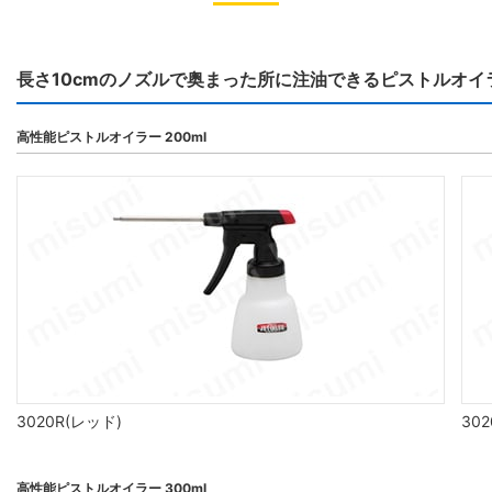
長さ10cmのノズルで奥まった所に注油できるピストルオイ
高性能ピストルオイラー 200ml
3020R(レッド)
30
高性能ピストルオイラー 300ml