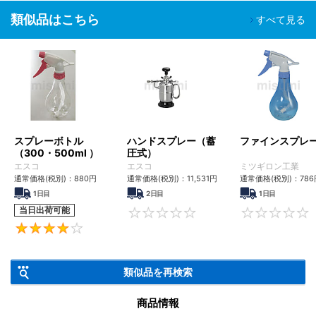
類似品はこちら
すべて見る
スプレーボトル
ハンドスプレー（蓄
ファインスプレ
（300・500ml ）
圧式）
エスコ
エスコ
ミツギロン工業
通常価格(税別)：
880
円
通常価格(税別)：
11,531
円
通常価格(税別)：
786
1日目
2日目
1日目
当日出荷可能
0
4
類似品を再検索
商品情報