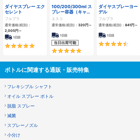
ダイヤスプレー エク
100/200/300ml ス
ダイヤスプレーヨー
セレント
プレー容器（キャッ
デル
プ付）
フルプラ
エスコ
フルプラ
通常価格(税別)：
通常価格(税別)：
320
円
～
通常価格(税別)：
841
円
～
2,005
円
～
1日目
1日目
1日目
当日出荷可能
4.9
5
ボトルに関連する通販・販売特集
フレキシブル シャフト
オイル スプレー ボトル
脱脂 スプレー
滅菌
スプレーノズル
小分け