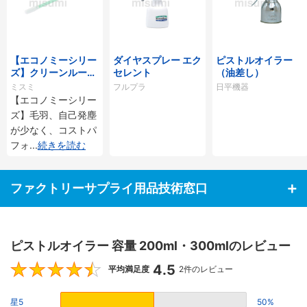
【エコノミーシリー
ダイヤスプレー エク
ピストルオイラー
ズ】クリーンルーム
セレント
（油差し）
用綿棒クリーンルー
ミスミ
フルプラ
日平機器
ムCLASS100
【エコノミーシリー
ズ】毛羽、自己発塵
が少なく、コストパ
フォ
...
続きを読む
ファクトリーサプライ用品技術窓口
ピストルオイラー 容量 200ml・300mlのレビュー
4.5
4.5
平均満足度
2件のレビュー
星5
50%