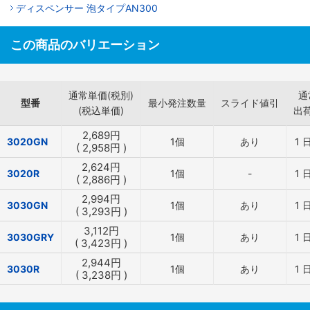
ディスペンサー 泡タイプAN300
この商品のバリエーション
通常単価(税別)
通
型番
最小発注数量
スライド値引
(税込単価)
出
2,689
円
3020GN
1個
あり
1
(
2,958
円
)
2,624
円
3020R
1個
-
1
(
2,886
円
)
2,994
円
3030GN
1個
あり
1
(
3,293
円
)
3,112
円
3030GRY
1個
あり
1
(
3,423
円
)
2,944
円
3030R
1個
あり
1
(
3,238
円
)