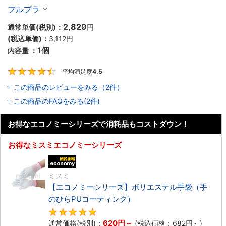
フルプラ
2,829
通常単価(税別)：
円
(税込単価)：
3,112
円
1個
内容量 ：
平均満足度
4.5
4.5
この商品のレビューをみる（2件）
この商品のFAQをみる(2件)
お得なエコノミーシリーズで消耗品もコストダウン！
お得なミスミエコノミーシリーズ
エコノミー品
ミスミ
【エコノミーシリーズ】ポリエステル手袋（手
のひらPUコーティング）
4.8
620
円
～
通常価格(税別)：
(税込価格：
682
円
～)