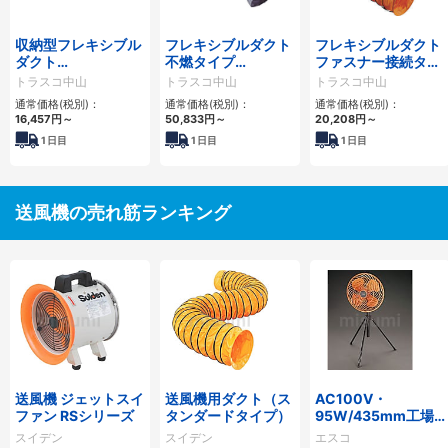
収納型フレキシブル
フレキシブルダクト
フレキシブルダクト
ダクト
不燃タイプ
ファスナー接続タイ
φ230mm×5m～
φ200mmX5m・
プ 長さ：5m
トラスコ中山
トラスコ中山
トラスコ中山
φ320mm×5m
φ320mmX5m
通常価格(税別)：
通常価格(税別)：
通常価格(税別)：
16,457
円
～
50,833
円
～
20,208
円
～
1
日目
1
日目
1
日目
送風機の売れ筋ランキング
送風機 ジェットスイ
送風機用ダクト（ス
AC100V・
ファン RSシリーズ
タンダードタイプ）
95W/435mm工場
扇(スタンド型)
スイデン
スイデン
エスコ