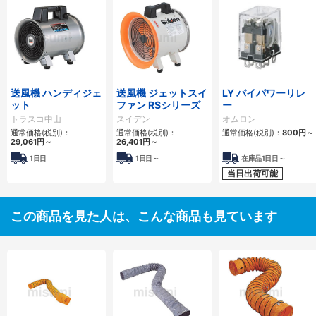
送風機 ハンディジェ
送風機 ジェットスイ
LY バイパワーリレ
ット
ファン RSシリーズ
ー
トラスコ中山
スイデン
オムロン
通常価格(税別)：
通常価格(税別)：
通常価格(税別)：
800
円
～
29,061
円
～
26,401
円
～
1日目
1日目～
在庫品1日目～
当日出荷可能
この商品を見た人は、こんな商品も見ています