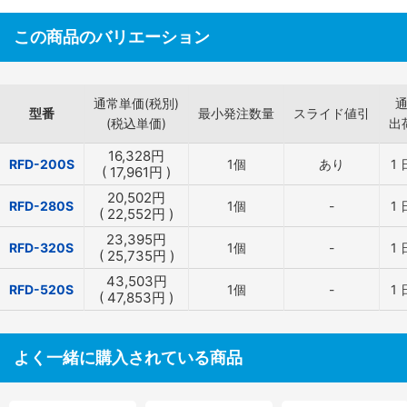
この商品のバリエーション
通常単価(税別)
型番
最小発注数量
スライド値引
(税込単価)
出
16,328
円
RFD-200S
1個
あり
1
(
17,961
円
)
20,502
円
RFD-280S
1個
-
1
(
22,552
円
)
23,395
円
RFD-320S
1個
-
1
(
25,735
円
)
43,503
円
RFD-520S
1個
-
1
(
47,853
円
)
よく一緒に購入されている商品