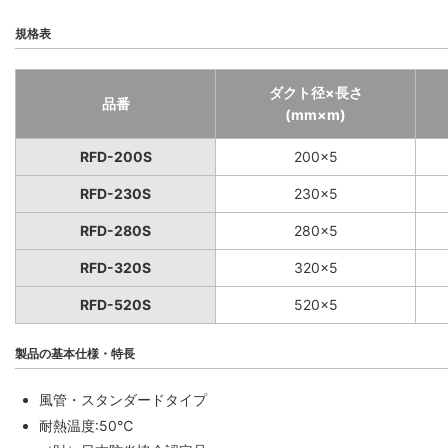
規格表
ダクト径×長さ
品番
(mm×m)
RFD-200S
200×5
RFD-230S
230×5
RFD-280S
280×5
RFD-320S
320×5
RFD-520S
520×5
製品の基本仕様・特長
風管・スタンダードタイプ
耐熱温度:50℃