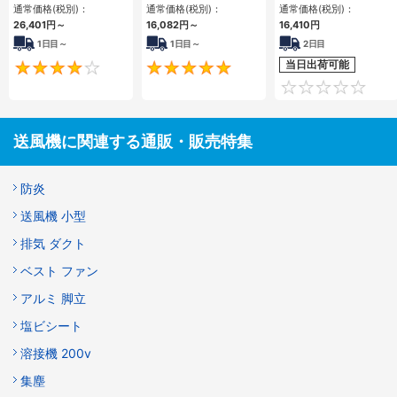
通常価格(税別)：
通常価格(税別)：
通常価格(税別)：
26,401
円
～
16,082
円
～
16,410
円
1日目～
1日目～
2日目
当日出荷可能
4.3
5
送風機に関連する通販・販売特集
防炎
送風機 小型
排気 ダクト
ベスト ファン
アルミ 脚立
塩ビシート
溶接機 200v
集塵