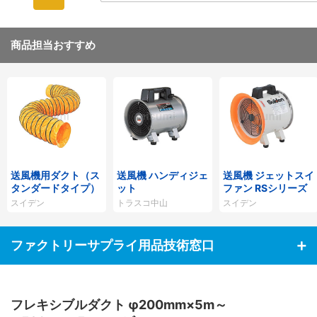
商品担当おすすめ
送風機用ダクト（ス
送風機 ハンディジェ
送風機 ジェットスイ
タンダードタイプ）
ット
ファン RSシリーズ
スイデン
トラスコ中山
スイデン
ファクトリーサプライ用品技術窓口
フレキシブルダクト φ200mm×5m～