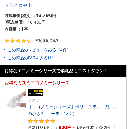
φ520mm×5m
トラスコ中山
16,790
通常単価(税別)：
円
(税込単価)：
18,469
円
1本
内容量 ：
平均満足度
4.7
4.7
この商品のレビューをみる（4件）
この商品のFAQをみる(1件)
お得なエコノミーシリーズで消耗品もコストダウン！
お得なミスミエコノミーシリーズ
エコノミー品
ミスミ
【エコノミーシリーズ】ポリエステル手袋（手
のひらPUコーティング）
4.8
620
円
～
通常価格(税別)：
(税込価格：
682
円
～)