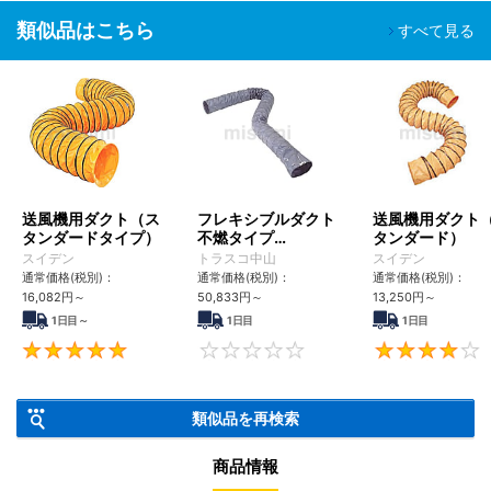
類似品はこちら
すべて見る
送風機用ダクト（ス
フレキシブルダクト
送風機用ダクト
タンダードタイプ）
不燃タイプ
タンダード）
φ200mmX5m・
スイデン
トラスコ中山
スイデン
φ320mmX5m
通常価格(税別)：
通常価格(税別)：
通常価格(税別)：
16,082
円
～
50,833
円
～
13,250
円
～
1日目～
1日目
1日目
5
0
類似品を再検索
商品情報