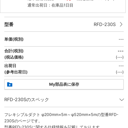
通常出荷日：在庫品1日目
型番
RFD-230S
単価(税別)
---
合計(税別)
---
(税込価格)
(
---
)
出荷日
---
(参考出荷日)
(
---
)
My部品表に保存
RFD-230Sのスペック
フレキシブルダクト φ200mm×5m～φ520mm×5m
の型番RFD-
230Sのページです。
型番RFD-230Sに関する仕様情報を記載しております。