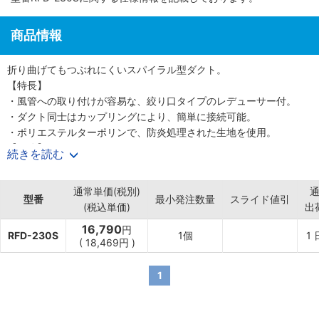
商品情報
折り曲げてもつぶれにくいスパイラル型ダクト。
【特長】
・風管への取り付けが容易な、絞り口タイプのレデューサー付。
・ダクト同士はカップリングにより、簡単に接続可能。
・ポリエステルターポリンで、防炎処理された生地を使用。
【用途】
続きを読む
・倉庫作業やマンホール内の換気に最適。
通常単価(税別)
型番
最小発注数量
スライド値引
(税込単価)
出
16,790
円
RFD-230S
1個
1
(
18,469
円
)
1