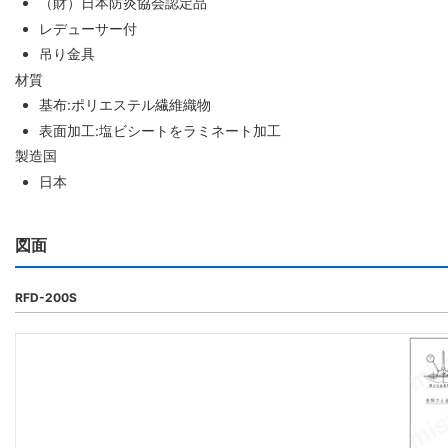
（財）日本防炎協会認定品
レデューサー付
吊り金具
材質
基布:ポリエステル繊維織物
表面加工:塩ビシートをラミネート加工
製造国
日本
図面
RFD-200S