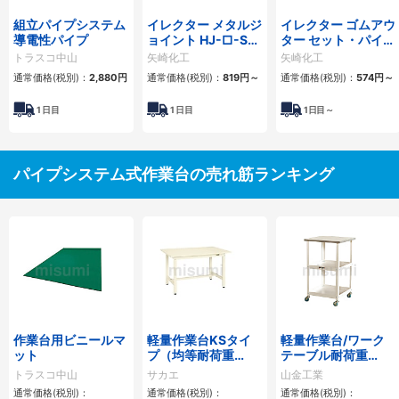
組立パイプシステム
イレクター メタルジ
イレクター ゴムアウ
導電性パイプ
ョイント HJ-□-S-
ター セット・パイプ
BL
フック金具
トラスコ中山
矢崎化工
矢崎化工
通常価格(税別)：
2,880
円
通常価格(税別)：
819
円
～
通常価格(税別)：
574
円
～
1
日目
1
日目
1
日目～
パイプシステム式作業台の売れ筋ランキング
作業台用ビニールマ
軽量作業台KSタイ
軽量作業台/ワーク
ット
プ（均等耐荷重
テーブル耐荷重
300kg）
50kg（天板付き
トラスコ中山
サカエ
山金工業
150ワゴン）
通常価格(税別)：
通常価格(税別)：
通常価格(税別)：