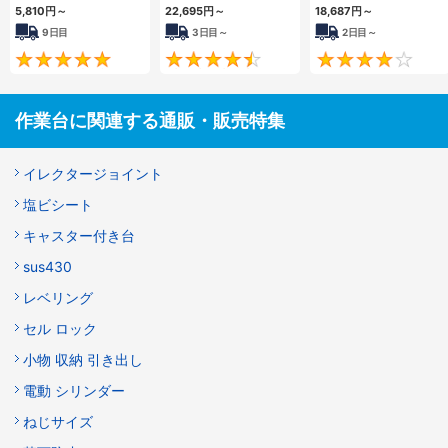
5,810
円
～
22,695
円
～
18,687
円
～
9日目
3日目～
2日目～
5
4.4
作業台に関連する通販・販売特集
イレクタージョイント
塩ビシート
キャスター付き台
sus430
レベリング
セル ロック
小物 収納 引き出し
電動 シリンダー
ねじサイズ