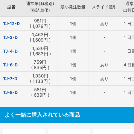
通常単価(税別)
通常
型番
最小発注数量
スライド値引
(税込単価)
出荷
981
円
TJ-12-D
1個
あり
1
日
(
1,079
円
)
1,463
円
TJ-2-D
1個
-
1
日
(
1,609
円
)
1,530
円
TJ-4-D
1個
-
1
日
(
1,683
円
)
759
円
TJ-6-D
1個
あり
4
日
(
835
円
)
1,030
円
TJ-7-D
1個
あり
1
日
(
1,133
円
)
581
円
TJ-8-D
1個
-
1
日
(
639
円
)
よく一緒に購入されている商品