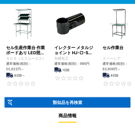
セル生産作業台 作業
イレクター メタルジ
セル作業台
ボードあり LED照明
ョイント HJ-□-S-
付
BL
ＳＵＳ（エスユーエス）
矢崎化工
スペーシア
通常価格(税別)：
通常価格(税別)：
986
円
通常価格(税別)：
55,922
円
～
63,906
円
～
1日目
8日目～
8日目
0
0
類似品を再検索
商品情報