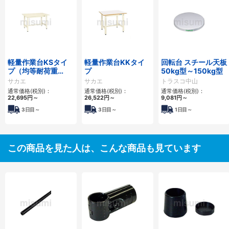
軽量作業台KSタイ
軽量作業台KKタイ
回転台 スチール天板
プ（均等耐荷重
プ
50kg型～150kg型
300kg）
サカエ
サカエ
トラスコ中山
通常価格(税別)：
通常価格(税別)：
通常価格(税別)：
22,695
円
～
26,522
円
～
9,081
円
～
3日目～
3日目～
1日目～
この商品を見た人は、こんな商品も見ています