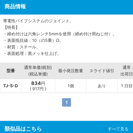
商品情報
導電性パイプシステムのジョイント。
【特長】
・締め付けは六角レンチ5mmを使用（締め付け用ねじ付）。
・表面抵抗値：10（の5乗）Ω。
・材質：スチール。
・表面処理：黒メッキ仕上げ。
通常単価(税別)
通常
型番
最小発注数量
スライド値引
(税込単価)
出荷日
834
円
TJ-5-D
1個
あり
1
日目
(
917
円
)
1
類似品はこちら
すべて見る