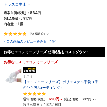
トラスコ中山
834
通常単価(税別)：
円
(税込単価)：
917
円
1個
内容量 ：
平均満足度
5.0
5
この商品のレビューをみる（1件）
お得なエコノミーシリーズで消耗品もコストダウン！
お得なミスミエコノミーシリーズ
エコノミー品
ミスミ
【エコノミーシリーズ】ポリエステル手袋（手
のひらPUコーティング）
4.8
620
円
～
通常価格(税別)：
(税込価格：
682
円
～)
通常出荷日：在庫品1日目