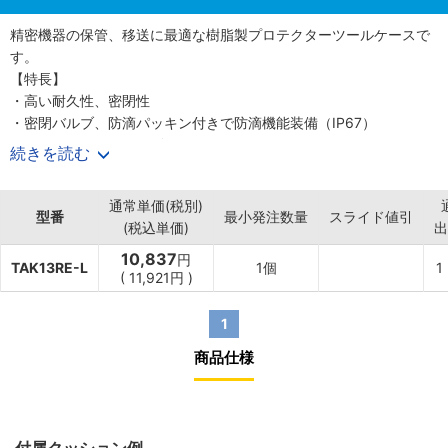
精密機器の保管、移送に最適な樹脂製プロテクターツールケースで
す。
【特長】
・高い耐久性、密閉性
・密閉バルブ、防滴パッキン付きで防滴機能装備（IP67）
・フタの開閉がスムーズ
続きを読む
・シリンダー錠を取り付け可能
・切れ目入りウレタンクッションが付属
通常単価(税別)
【仕様】
型番
最小発注数量
スライド値引
(税込単価)
出
・材質（本体）：ポリプロピレン
・材質（クッション）：ウレタン
10,837
円
TAK13RE-L
1個
1
(
11,921
円
)
1
商品仕様