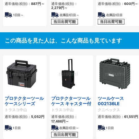
通常価格(税別)：
887
円
～
通常価格(税別)：
通常価格(税別)：
600
円
～
2,279
円
～
1日目～
在庫品1日目～
在庫品1日目
当日出荷可能
当日出荷可能
この商品を見た人は、こんな商品も見ています
プロテクターツール
プロテクターツール
ツールケース
ケースシリーズ
ケース キャスター付
002136LE
トラスコ中山
トラスコ中山
クニペックス
通常価格(税別)：
5,052
円
通常価格(税別)：
通常価格(税別)：
61,551
円
17,466
円
～
1
日目
在庫品1日目～
1
日目
当日出荷可能