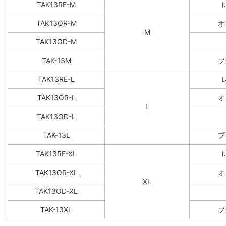
TAK13RE-M
TAK13OR-M
オ
M
TAK13OD-M
TAK-13M
ブ
TAK13RE-L
TAK13OR-L
オ
L
TAK13OD-L
TAK-13L
ブ
TAK13RE-XL
TAK13OR-XL
オ
XL
TAK13OD-XL
TAK-13XL
ブ