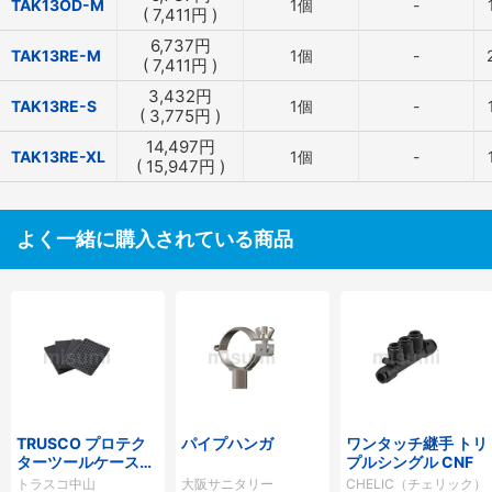
TAK13OD-M
1個
-
(
7,411
円
)
6,737
円
TAK13RE-M
1個
-
(
7,411
円
)
3,432
円
TAK13RE-S
1個
-
(
3,775
円
)
14,497
円
TAK13RE-XL
1個
-
(
15,947
円
)
よく一緒に購入されている商品
TRUSCO プロテク
パイプハンガ
ワンタッチ継手 トリ
ターツールケース用
プルシングル CNF
緩衝ウレタン
トラスコ中山
大阪サニタリー
CHELIC（チェリック）