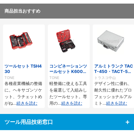
商品担当おすすめ
ツールセット TSH4
コンビネーションツ
アルミトランク TAC
30
ールセット K600・
T-450・TACT-53
K700
0
TONE
TONE
トラスコ中山
各種産業機械の整備
軽整備に使える工具
デザイン性に優れ、
に。ヘキサゴンソケ
を厳選して入組みし
耐久性に優れたプロ
ット、ラチェットめ
たツールセット。専
フェッショナルアル
がね
...
続きを読む
用の
...
続きを読む
ミト
...
続きを読む
ツール用品技術窓口