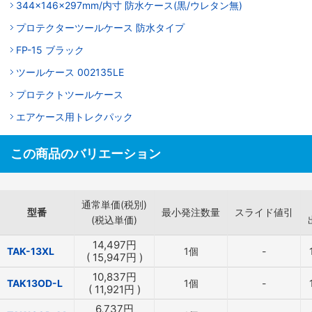
344x146x297mm/内寸 防水ケース(黒/ウレタン無)
プロテクターツールケース 防水タイプ
FP-15 ブラック
ツールケース 002135LE
プロテクトツールケース
エアケース用トレクパック
この商品のバリエーション
通常単価(税別)
型番
最小発注数量
スライド値引
(税込単価)
14,497
円
TAK-13XL
1個
-
(
15,947
円
)
10,837
円
TAK13OD-L
1個
-
(
11,921
円
)
6,737
円