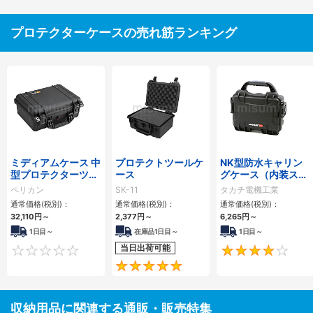
プロテクターケースの売れ筋ランキング
ミディアムケース 中
プロテクトツールケ
NK型防水キャリン
型プロテクターツー
ース
グケース（内装スポ
ルケース
ンジ無し）
ペリカン
SK-11
タカチ電機工業
通常価格(税別)：
通常価格(税別)：
通常価格(税別)：
32,110
円
～
2,377
円
～
6,265
円
～
1日目～
在庫品1日目～
1日目～
当日出荷可能
0
5
収納用品に関連する通販・販売特集