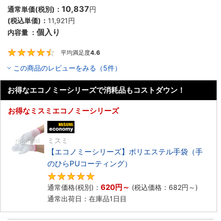
10,837
通常単価(税別)：
円
(税込単価)：
11,921
円
個入り
内容量 ：
平均満足度
4.6
4.6
この商品のレビューをみる（5件）
お得なエコノミーシリーズで消耗品もコストダウン！
お得なミスミエコノミーシリーズ
エコノミー品
ミスミ
【エコノミーシリーズ】ポリエステル手袋（手
のひらPUコーティング）
4.8
620
円
～
通常価格(税別)：
(税込価格：
682
円
～)
通常出荷日：在庫品1日目