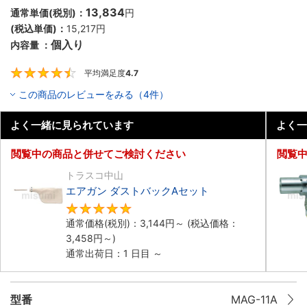
13,834
通常単価(税別)：
円
(税込単価)：
15,217
円
個入り
内容量 ：
平均満足度
4.7
4.7
この商品のレビューをみる（4件）
よく一緒に見られています
よく一
閲覧中の商品と併せてご検討ください
閲覧
トラスコ中山
エアガン ダストバックAセット
5
通常価格(税別)：
3,144
円
～
(税込価格：
3,458
円
～)
通常出荷日：1 日目 ～
型番
MAG-11A