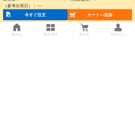
５Ｐエアーツールキ
（参考出荷日）：
ット
---
ＥＡＲＴＨ ＭＡＮ
今すぐ注文
カートへ追加
通常価格(税別)：
5,120
円
在庫品1日目
当日出荷可能
ホーム
カテゴリ
カート
ログイン
0
類似品を再検索
商品仕様
製品特長・仕様
製品の基本仕様・特長
質量
型番