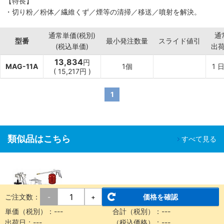
【特長】
・切り粉／粉体／繊維くず／煙等の清掃／移送／噴射を解決。
通常単価(税別)
通
型番
最小発注数量
スライド値引
(税込単価)
出
13,834
円
MAG-11A
1個
1
日
(
15,217
円
)
1
類似品はこちら
すべて見る
ご注文数：
価格を確認
-
+
単価（税別）：
---
合計（税別）：
---
出荷日：
---
（税込価格）：
---