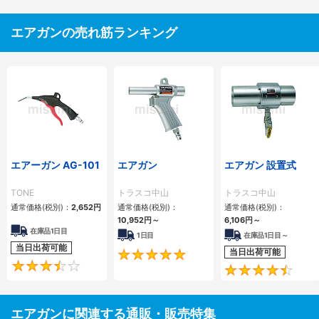
エアガンの売れ筋ランキング
エアーガン AG-101
エアガン
エアガン 設置式
TONE
トラスコ中山
トラスコ中山
通常価格(税別)：
2,652
円
通常価格(税別)：
通常価格(税別)：
10,952
円
～
6,106
円
～
在庫品1日目
1日目
在庫品1日目～
当日出荷可能
当日出荷可能
4.8
3.5
エアガンに関連する通販・販売特集