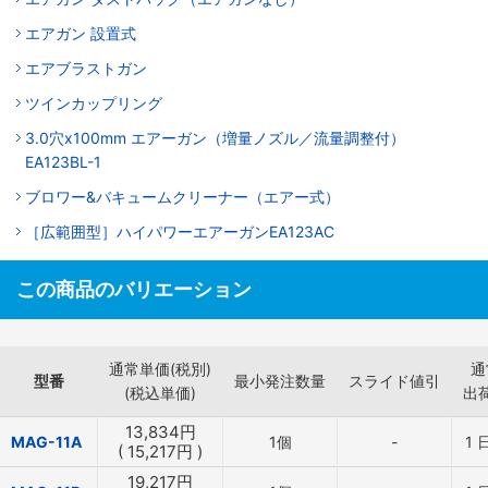
エアガン 設置式
エアブラストガン
ツインカップリング
3.0穴x100mm エアーガン（増量ノズル／流量調整付）
EA123BL-1
ブロワー&バキュームクリーナー（エアー式）
［広範囲型］ハイパワーエアーガンEA123AC
この商品のバリエーション
通常単価(税別)
通
型番
最小発注数量
スライド値引
(税込単価)
出
13,834
円
MAG-11A
1個
-
1
(
15,217
円
)
19,217
円