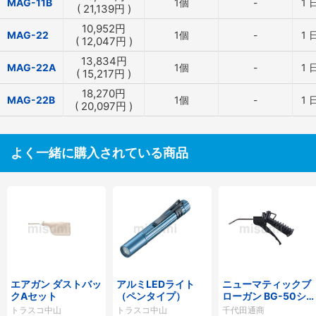
MAG-11B
1個
-
1
(
21,139
円
)
10,952
円
MAG-22
1個
-
1
(
12,047
円
)
13,834
円
MAG-22A
1個
-
1
(
15,217
円
)
18,270
円
MAG-22B
1個
-
1
(
20,097
円
)
よく一緒に購入されている商品
エアガン ダストバッ
アルミLEDライト
ニューマティックブ
クAセット
（ペンタイプ）
ローガン BG-50シ
リーズ
トラスコ中山
トラスコ中山
千代田通商