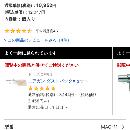
10,952
通常単価(税別)：
円
(税込単価)：
12,047
円
個入り
内容量 ：
平均満足度
4.7
4.7
この商品のレビューをみる（4件）
よく一緒に見られています
よく一
閲覧中の商品と併せてご検討ください
閲覧
トラスコ中山
エアガン ダストバックAセット
5
通常価格(税別)：
3,144
円
～
(税込価格：
3,458
円
～)
通常出荷日：1 日目 ～
型番
MAG-11