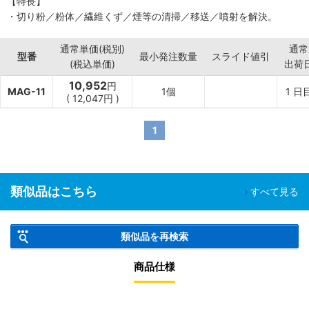
【特長】
・切り粉／粉体／繊維くず／煙等の清掃／移送／噴射を解決。
通常単価(税別)
通常
型番
最小発注数量
スライド値引
(税込単価)
出荷
10,952
円
MAG-11
1個
1
日
(
12,047
円
)
1
類似品はこちら
すべて見る
類似品を再検索
商品仕様