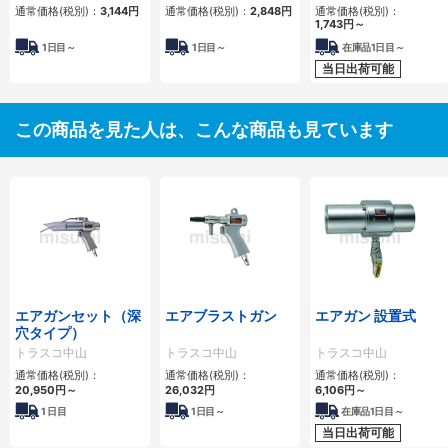
通常価格(税別)：
3,144
円
通常価格(税別)：
2,848
円
通常価格(税別)：
1,743
円
～
1日目～
1日目～
在庫品1日目～
当日出荷可能
この商品を見た人は、こんな商品も見ています
エアガンセット（深
エアブラストガン
エアガン 設置式
穴タイプ）
トラスコ中山
トラスコ中山
トラスコ中山
通常価格(税別)：
通常価格(税別)：
通常価格(税別)：
20,950
円
～
26,032
円
6,106
円
～
1
日目
1
日目～
在庫品1日目～
当日出荷可能