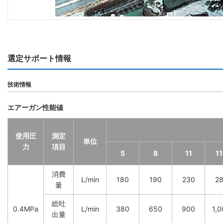
選定サポート情報
技術情報
エアーガン性能値
使用圧
測定
単位
力
項目
5
8
11
1
消費
L/min
180
190
230
2
量
総吐
0.4MPa
L/min
380
650
900
1,
出量