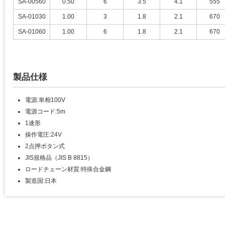
SA-00560
0.50
6
3.5
4.1
555
SA-01030
1.00
3
1.8
2.1
670
SA-01060
1.00
6
1.8
2.1
670
製品仕様
電源:単相100V
電源コード:5m
1速形
操作電圧:24V
2点押ボタン式
JIS規格品（JIS B 8815）
ロードチェーン材質:特殊合金鋼
製造国:日本