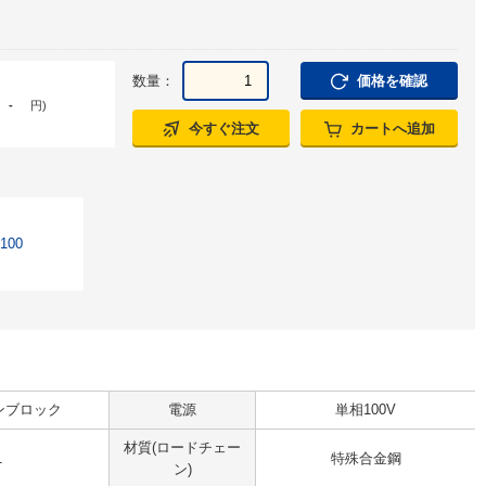
数量：
価格を確認
-
円
)
今すぐ注文
カートへ追加
00
ンブロック
電源
単相100V
材質(ロードチェー
1
特殊合金鋼
ン)