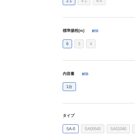
2.1
4.1
8.4
標準揚程(m)
解除
6
3
4
内容量
解除
1台
タイプ
SA-0
SA00540
SA01040