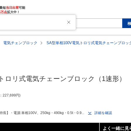
最短
当日出荷
5万点
拡大中！
電気チェンブロック
SA型単相100V電気トロリ式電気チェーンブロッ
電気トロリ式電気チェーンブロック（1速形）
227,699
円
源:単相100V、250kg・490kg・0.5t・0.9...
詳細を確認
よく一緒に見