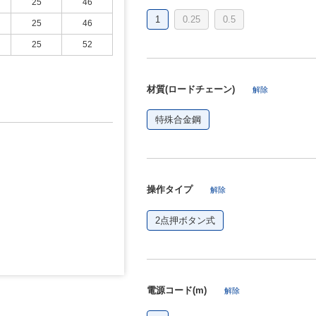
25
46
1
0.25
0.5
25
46
25
52
材質(ロードチェーン)
解除
特殊合金鋼
操作タイプ
解除
2点押ボタン式
電源コード(m)
解除