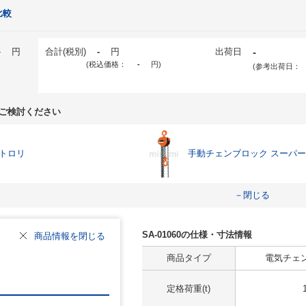
比較
-
円
合計(税別)
-
円
出荷日
-
(税込価格：
-
円
)
(参考出荷日：
ご検討ください
トロリ
手動チェンブロック スーパー1
－閉じる
SA-01060の仕様・寸法情報
商品情報を閉じる
商品タイプ
電気チェ
定格荷重(t)