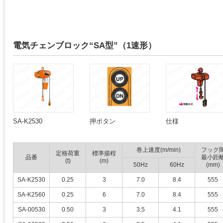
電気チェンブロック“SA型”（1速形）
SA-K2530
押ボタン
仕様
巻上速度(m/min)
フック
定格荷重
標準揚程
品番
最小距
(t)
(m)
50Hz
60Hz
(mm)
SA-K2530
0.25
3
7.0
8.4
555
SA-K2560
0.25
6
7.0
8.4
555
SA-00530
0.50
3
3.5
4.1
555