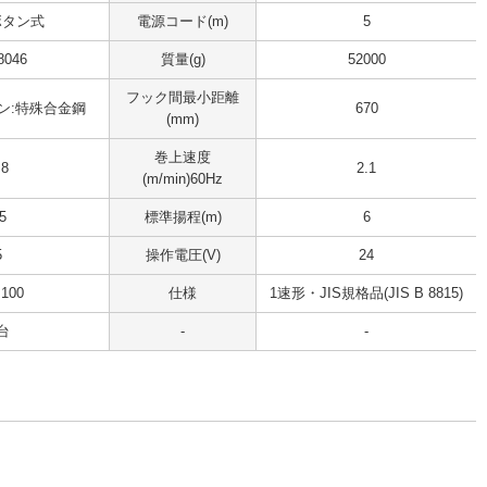
ボタン式
電源コード(m)
5
8046
質量(g)
52000
フック間最小距離
ン:特殊合金鋼
670
(mm)
巻上速度
.8
2.1
(m/min)60Hz
5
標準揚程(m)
6
5
操作電圧(V)
24
100
仕様
1速形・JIS規格品(JIS B 8815)
台
-
-