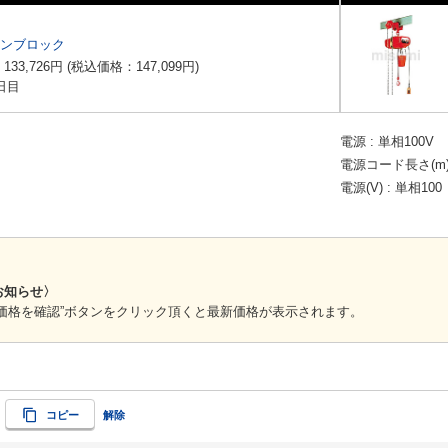
ーンブロック
：
133,726
円
(税込価格：
147,099
円
)
日目
電源
単相100V
電源コード長さ(m
電源(V)
単相100
お知らせ〉
価格を確認”ボタンをクリック頂くと最新価格が表示されます。
コピー
解除