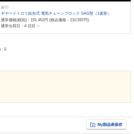
象印
ギヤードトロリ結合式 電気チェーンブロック SAG型（1速形）
通常価格(税別)：
191,452
円
(税込価格：
210,597
円
)
通常出荷日：4 日目 ～
)
5
My部品表保存