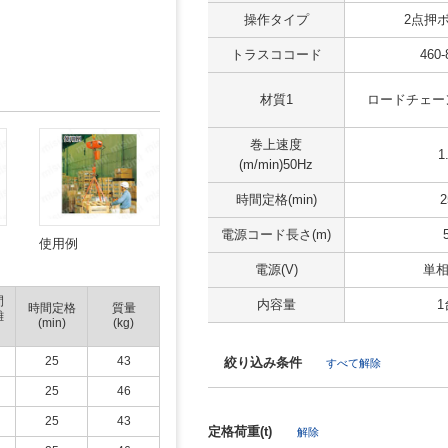
操作タイプ
2点押
トラスココード
460-
材質1
ロードチェー
巻上速度
1
(m/min)50Hz
時間定格(min)
2
電源コード長さ(m)
使用例
電源(V)
単相
間
内容量
1
時間定格
質量
離
(min)
(kg)
25
43
絞り込み条件
すべて解除
25
46
25
43
定格荷重(t)
解除