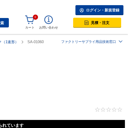
ログイン・新規登録
0
見積・注文
検索
カート
お問い合わせ
ク（1速形）
SA-01060
ファクトリーサプライ用品技術窓口
られています