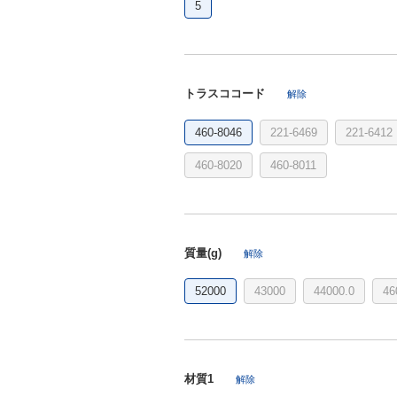
5
トラスココード
解除
460-8046
221-6469
221-6412
460-8020
460-8011
質量(g)
解除
52000
43000
44000.0
46
材質1
解除