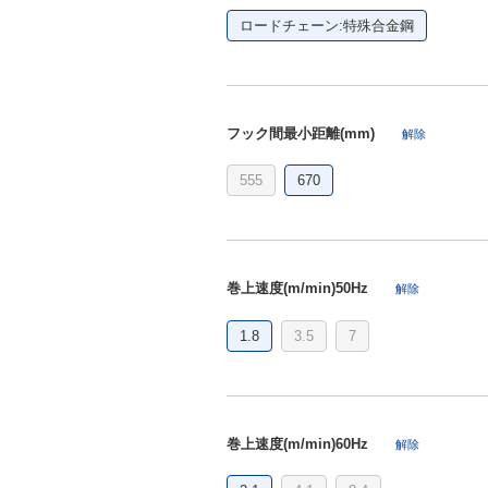
ロードチェーン:特殊合金鋼
フック間最小距離(mm)
解除
555
670
巻上速度(m/min)50Hz
解除
1.8
3.5
7
巻上速度(m/min)60Hz
解除