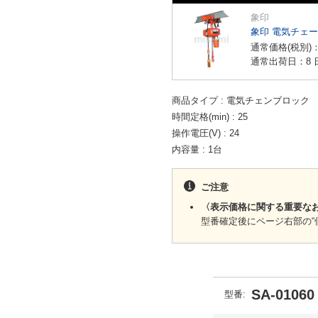
象印
象印 電気チェ
通常価格(税別)
通常出荷日：8 
商品タイプ
電気チェンブロック
時間定格(min)
25
操作電圧(V)
24
内容量
1台
ご注意
〈表示価格に関する重要な
型番確定後にページ右部の“
SA-01060
型番
: