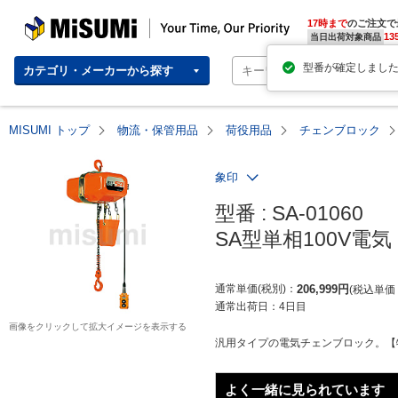
MISUMI | Your Time, Our Priority
17時まで
のご注文で
13
当日出荷対象商品
カテゴリ・メーカーから探す
MISUMI トップ
物流・保管用品
荷役用品
チェンブロック
象印
型番 : SA-01060

SA型単相100V
通常単価(税別)
206,999
円
税込単価
通常出荷日：
4日目
画像をクリックして拡大イメージを表示する
汎用タイプの電気チェンブロック。【特長】・電
よく一緒に見られています