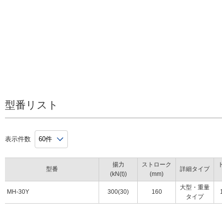
型番リスト
表示件数
揚力
ストローク
型番
詳細タイプ
(kN(t))
(mm)
大型・重量
MH-30Y
300(30)
160
タイプ