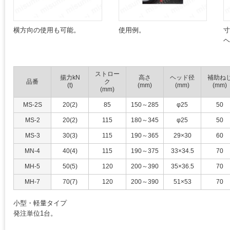
横方向の使用も可能。
使用例。
ストロー
揚力kN
高さ
ヘッド径
補助ね
品番
ク
(t)
(mm)
(mm)
(mm)
(mm)
MS-2S
20(2)
85
150～285
φ25
50
MS-2
20(2)
115
180～345
φ25
50
MS-3
30(3)
115
190～365
29×30
60
MN-4
40(4)
115
190～375
33×34.5
70
MH-5
50(5)
120
200～390
35×36.5
70
MH-7
70(7)
120
200～390
51×53
70
小型・軽量タイプ
発注単位1台。