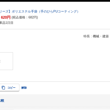
リーズ】ポリエステル手袋（手のひらPUコーティング）
620
円
：
(税込価格：
682
円
)
庫品1日目
特長
機械・建築
】
は
コピー
解除
比較