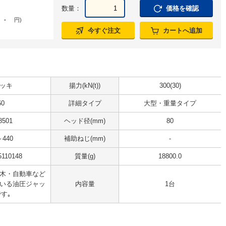
数量：
価格を確認
-
円
)
今すぐ注文
カートへ追加
ッキ
揚力(kN(t))
300(30)
60
詳細タイプ
大型・重量タイプ
8501
ヘッド径(mm)
80
～440
補助ねじ(mm)
-
5110148
質量(g)
18800.0
木・自動車など
いる油圧ジャッ
内容量
1台
す｡