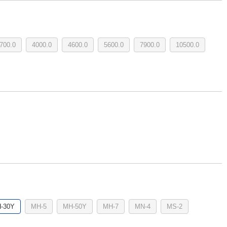
700.0
4000.0
4600.0
5600.0
7900.0
10500.0
-30Y
MH-5
MH-50Y
MH-7
MN-4
MS-2