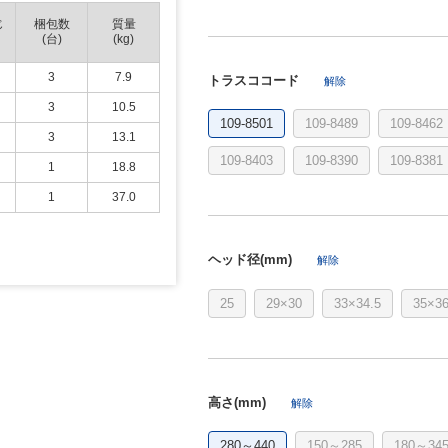
じ
梱包数
質量
(台)
(kg)
3
7.9
トラスココード
解除
3
10.5
109-8501
109-8489
109-8462
3
13.1
109-8403
109-8390
109-8381
1
18.8
1
37.0
ヘッド径(mm)
解除
25
29×30
33×34.5
35×36
高さ(mm)
解除
280～440
150～285
180～34