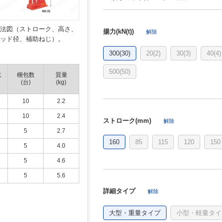
寸法図（ストローク、高さ、
揚力(kN(t))
解除
ヘッド径、補助ねじ）。
300(30)
20(2)
30(3)
40(4)
500(50)
じ
梱包数
質量
(台)
(kg)
10
2.2
10
2.4
ストローク(mm)
解除
5
2.7
160
85
115
120
150
5
4.0
5
4.6
5
5.6
詳細タイプ
解除
大型・重量タイプ
小型・軽量タイ