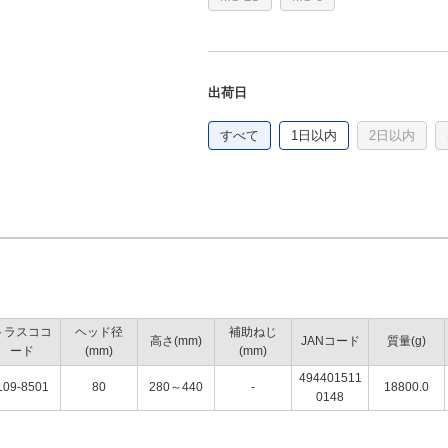
出荷日
すべて
1日以内
2日以内
トラスココ
ヘッド径
補助ねじ
高さ(mm)
JANコード
質量(g)
ード
(mm)
(mm)
494401511
109-8501
80
280～440
-
18800.0
0148