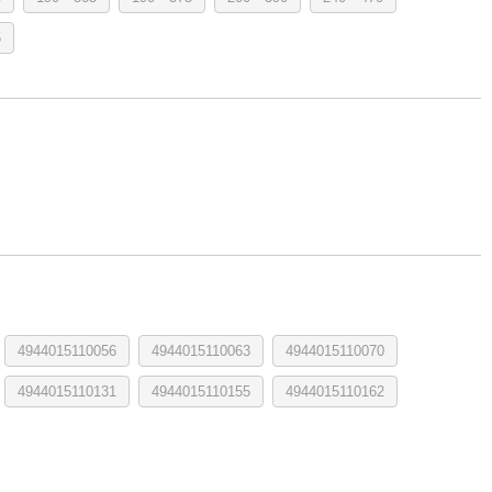
5
4944015110056
4944015110063
4944015110070
4944015110131
4944015110155
4944015110162