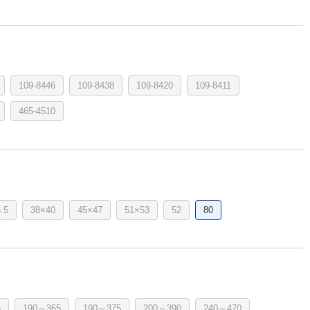
109-8446
109-8438
109-8420
109-8411
465-4510
.5
38×40
45×47
51×53
52
80
5
190～365
190～375
200～390
240～470