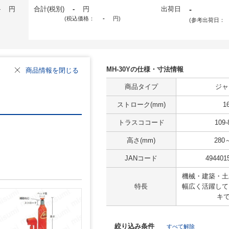
-
円
合計(税別)
-
円
出荷日
-
(税込価格：
-
円
)
(参考出荷日：
MH-30Yの仕様・寸法情報
商品情報を閉じる
商品タイプ
ジャ
ストローク(mm)
1
トラスココード
109-
高さ(mm)
280
JANコード
494401
機械・建築・土
特長
幅広く活躍して
キで
絞り込み条件
すべて解除