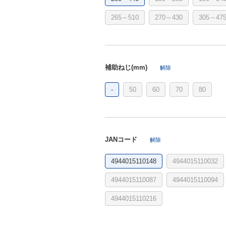
265～510
270～430
305～47
補助ねじ(mm)
解除
-
50
60
70
80
JANコード
解除
4944015110148
4944015110032
4944015110087
4944015110094
4944015110216