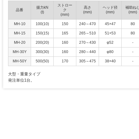
ストロー
揚力kN
高さ
ヘッド径
補助ね
品番
ク
(t)
(mm)
(mm)
(mm)
(mm)
MH-10
100(10)
150
240～470
45×47
80
MH-15
150(15)
165
265～510
51×53
80
MH-20
200(20)
160
270～430
φ52
-
MH-30Y
300(30)
160
280～440
φ80
-
MH-50Y
500(50)
170
305～475
38×40
-
大型・重量タイプ
発注単位1台。