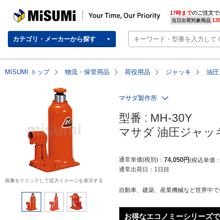
MISUMI | Your Time, Our Priority
17時まで
のご注文で
13
当日出荷対象商品
カテゴリ・メーカーから探す
MISUMI トップ
物流・保管用品
荷役用品
ジャッキ
油圧
マサダ製作所
型番 : MH-30Y

マサダ 油圧ジャッ
通常単価(税別)
74,050
円
税込単価
通常出荷日：
1日目
画像をクリックして拡大イメージを表示する
自動車、建築、産業機械など世界中で
お得なエコノミーシリーズで