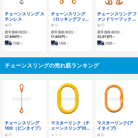
チェーンスリング ス
チェーンスリング
チェーンスリング フ
テンレス
（ロッキングフック
ァンドリーフック 4
タイプ）
本吊り
象印
象印
象印
通常価格(税別)：
通常価格(税別)：
通常価格(税別)：
37,699
円
～
17,665
円
～
32,678
円
～
1
日目～
1
日目～
1
日目～
チェーンスリングの売れ筋ランキング
チェーンスリング
マスターリンク（チ
マスターリンク(ア
100（ピンタイプ）
ェーンスリング100
イタイプ)
用・アイタイプ）
象印
キトー
象印