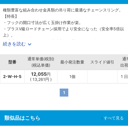
種類豊富な組み合わせ金具類の吊り荷に最適なチェーンスリング。
【特長】
・フックの開口寸法が広く玉掛け作業が楽。
・プラスV級ロードチェーン採用でより安全になった（安全率5倍以
上）。
・過酷な使用条件にも強い特殊表面処理チェーンの採用で長寿命化
続きを読む
を実現。
・作業効率を飛躍的に向上させる金具類。
通常単価(税別)
通
【用途】
型番
最小発注数量
スライド値引
(税込単価)
出
・建設現場で資材の搬入に。
・機械加工の金型交換用に。
12,055
円
2-W-H-5
1個
1
日
・倉庫の荷下ろし、荷役、運搬吊り作業に。
(
13,261
円
)
1
類似品はこちら
すべて見る