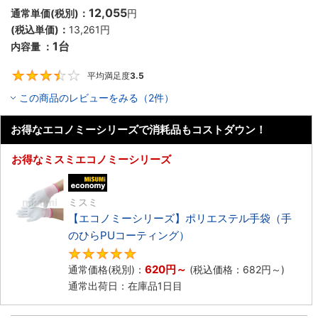
12,055
通常単価(税別)：
円
(税込単価)：
13,261
円
1台
内容量 ：
平均満足度
3.5
3.5
この商品のレビューをみる（2件）
お得なエコノミーシリーズで消耗品もコストダウン！
お得なミスミエコノミーシリーズ
エコノミー品
ミスミ
【エコノミーシリーズ】ポリエステル手袋（手
のひらPUコーティング）
4.8
620
円
～
通常価格(税別)：
(税込価格：
682
円
～)
通常出荷日：在庫品1日目