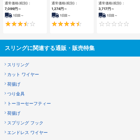
通常価格(税別)：
通常価格(税別)：
通常価格(税別)：
7,099
円
～
1,274
円
～
3,717
円
～
1日目～
1日目～
1日目～
3.5
4.5
スリングに関連する通販・販売特集
スリリング
カット ワイヤー
荷揚げ
つり金具
トーヨーセーフティー
荷揚げ
スプリング フック
エンドレス ワイヤー