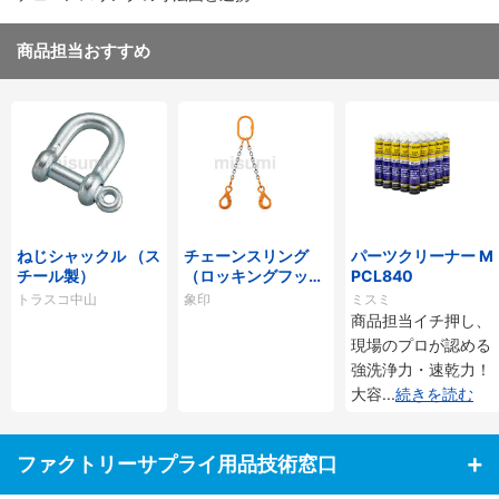
商品担当おすすめ
ねじシャックル （ス
チェーンスリング
パーツクリーナー M
チール製）
（ロッキングフック
PCL840
タイプ）
トラスコ中山
象印
ミスミ
商品担当イチ押し、
現場のプロが認める
強洗浄力・速乾力！
大容
...
続きを読む
ファクトリーサプライ用品技術窓口