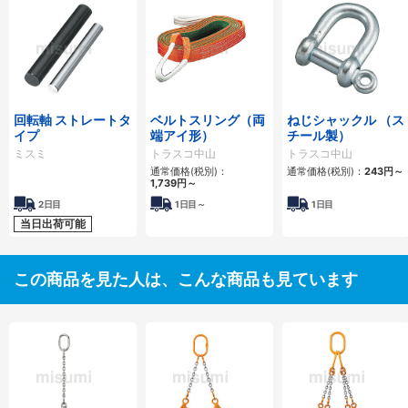
回転軸 ストレートタ
ベルトスリング（両
ねじシャックル （ス
イプ
端アイ形）
チール製）
ミスミ
トラスコ中山
トラスコ中山
通常価格(税別)：
通常価格(税別)：
243
円
～
1,739
円
～
2日目
1日目～
1日目
当日出荷可能
この商品を見た人は、こんな商品も見ています