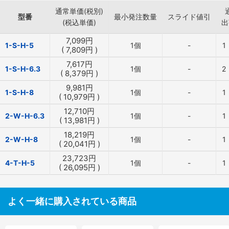
通常単価(税別)
型番
最小発注数量
スライド値引
(税込単価)
出
7,099
円
1-S-H-5
1個
-
1
(
7,809
円
)
7,617
円
1-S-H-6.3
1個
-
2
(
8,379
円
)
9,981
円
1-S-H-8
1個
-
1
(
10,979
円
)
12,710
円
2-W-H-6.3
1個
-
1
(
13,981
円
)
18,219
円
2-W-H-8
1個
-
1
(
20,041
円
)
23,723
円
4-T-H-5
1個
-
1
(
26,095
円
)
よく一緒に購入されている商品