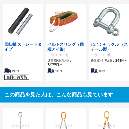
回転軸 ストレートタ
ベルトスリング（両
ねじシャックル （ス
イプ
端アイ形）
チール製）
ミスミ
トラスコ中山
トラスコ中山
通常価格(税別)：
通常価格(税別)：
243
円
～
1,739
円
～
2日目
1日目～
1日目
当日出荷可能
この商品を見た人は、こんな商品も見ています