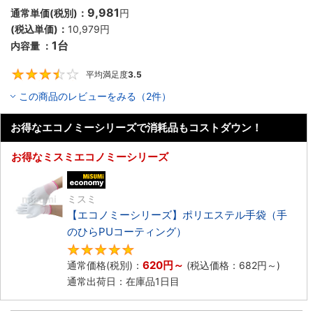
9,981
通常単価(税別)：
円
(税込単価)：
10,979
円
1台
内容量 ：
平均満足度
3.5
3.5
この商品のレビューをみる（2件）
お得なエコノミーシリーズで消耗品もコストダウン！
お得なミスミエコノミーシリーズ
エコノミー品
ミスミ
【エコノミーシリーズ】ポリエステル手袋（手
のひらPUコーティング）
4.8
620
円
～
通常価格(税別)：
(税込価格：
682
円
～)
通常出荷日：在庫品1日目