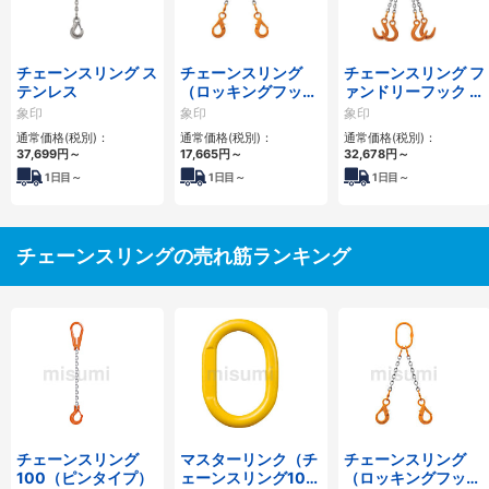
チェーンスリング ス
チェーンスリング
チェーンスリング フ
テンレス
（ロッキングフック
ァンドリーフック 4
タイプ）
本吊り
象印
象印
象印
通常価格(税別)：
通常価格(税別)：
通常価格(税別)：
37,699
円
～
17,665
円
～
32,678
円
～
1
日目～
1
日目～
1
日目～
チェーンスリングの売れ筋ランキング
チェーンスリング
マスターリンク（チ
チェーンスリング
100（ピンタイプ）
ェーンスリング100
（ロッキングフック