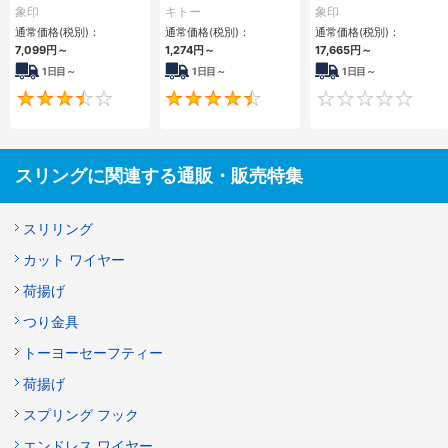
用・アイタイプ）
タイプ）
象印
キトー
象印
通常価格(税別)：
通常価格(税別)：
通常価格(税別)：
7,099
円
～
1,274
円
～
17,665
円
～
1日目～
1日目～
1日目～
3.5
4.5
スリングに関連する通販・販売特集
スリリング
カット ワイヤー
荷揚げ
つり金具
トーヨーセーフティー
荷揚げ
スプリング フック
エンドレス ワイヤー