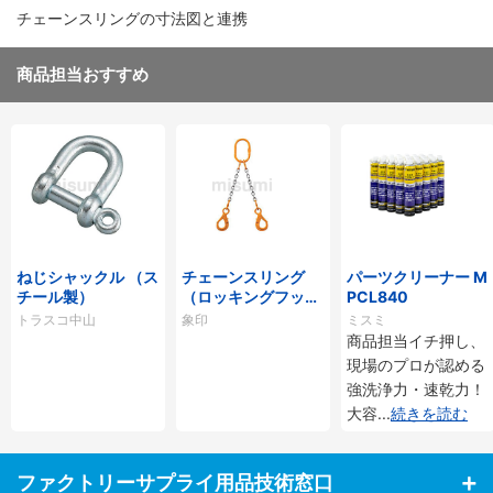
チェーンスリングの寸法図と連携
商品担当おすすめ
ねじシャックル （ス
チェーンスリング
パーツクリーナー M
チール製）
（ロッキングフック
PCL840
タイプ）
トラスコ中山
象印
ミスミ
商品担当イチ押し、
現場のプロが認める
強洗浄力・速乾力！
大容
...
続きを読む
ファクトリーサプライ用品技術窓口