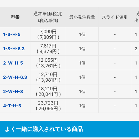
通常単価(税別)
型番
最小発注数量
スライド値引
(税込単価)
出
7,099
円
1-S-H-5
1個
-
1
(
7,809
円
)
7,617
円
1-S-H-6.3
1個
-
2
(
8,379
円
)
12,055
円
2-W-H-5
1個
-
1
(
13,261
円
)
12,710
円
2-W-H-6.3
1個
-
1
(
13,981
円
)
18,219
円
2-W-H-8
1個
-
1
(
20,041
円
)
23,723
円
4-T-H-5
1個
-
1
(
26,095
円
)
よく一緒に購入されている商品