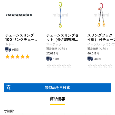
チェーンスリング
チェーンスリングセ
スリングフック 
100 リンクチェーン
ット（長さ調整機能
イ型） 付チェー
（1m単位売り）
付）
（ダブルタイプ
キトー
マーテック
イーグル・クランプ
通常価格(税別)：
通常価格(税別)：
9日目
27,688
円
46,018
円
5
1日目
4日目
0
類似品を再検索
商品情報
寸法図1