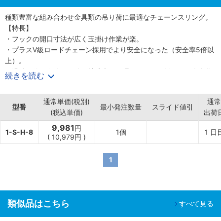
種類豊富な組み合わせ金具類の吊り荷に最適なチェーンスリング。
【特長】
・フックの開口寸法が広く玉掛け作業が楽。
・プラスV級ロードチェーン採用でより安全になった（安全率5倍以
上）。
・過酷な使用条件にも強い特殊表面処理チェーンの採用で長寿命化
続きを読む
を実現。
・作業効率を飛躍的に向上させる金具類。
通常単価(税別)
通常
【用途】
型番
最小発注数量
スライド値引
(税込単価)
出荷
・建設現場で資材の搬入に。
・機械加工の金型交換用に。
9,981
円
1-S-H-8
1個
1
日
・倉庫の荷下ろし、荷役、運搬吊り作業に。
(
10,979
円
)
1
類似品はこちら
すべて見る