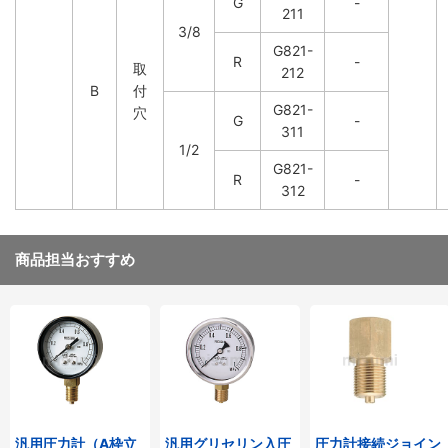
G
-
211
3/8
G821-
R
-
取
212
B
付
G821-
穴
G
-
311
1/2
G821-
R
-
312
商品担当おすすめ
汎用圧力計（A枠立
汎用グリセリン入圧
圧力計接続ジョイン