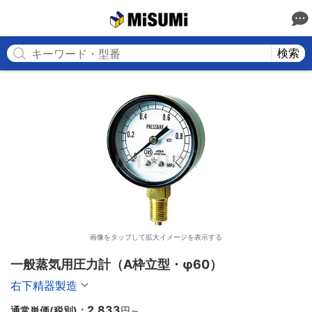
MISUMI
検索
画像をタップして拡大イメージを表示する
一般蒸気用圧力計（A枠立型・φ60）
右下精器製造
2,833
通常単価(税別)：
円
～