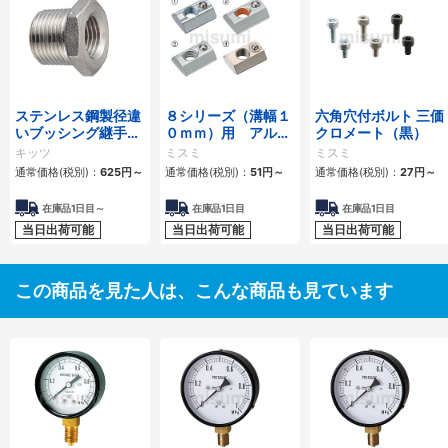
ステンレス鋼製径違
８シリーズ（溝幅１
六角穴付ボルト 三価
いブッシング継手ね
０ｍｍ）用 アルミ
クロメート（黒）
じ込み
フレーム用後入れバ
キッツ
ミスミ
ミスミ
ネナット
通常価格(税別)：
625
円
～
通常価格(税別)：
51
円
～
通常価格(税別)：
27
円
～
在庫品1日目～
在庫品1日目
在庫品1日目
当日出荷可能
当日出荷可能
当日出荷可能
この商品を見た人は、こんな商品も見ています