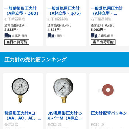
一般耐振形圧力計
一般蒸気用圧力計
一般蒸気用圧力計
（A枠立型・φ60）
（A枠立型・φ75）
（A枠立型・
φ100）
右下精器製造
右下精器製造
右下精器製造
通常価格(税別)：
通常価格(税別)：
通常価格(税別)：
2,833
円
～
4,525
円
～
5,093
円
～
在庫品1日目～
1
日目～
在庫品1日目～
当日出荷可能
当日出荷可能
圧力計の売れ筋ランキング
普通形圧力計A□
JIS汎用形圧力計 シ
圧力計配管パッキン
（AA、AC、AE、
ルバーM（A枠立
AG、AJ）
形・Φ60・テーパー
長野計器
長野計器
長野計器
ねじ）GS50-171