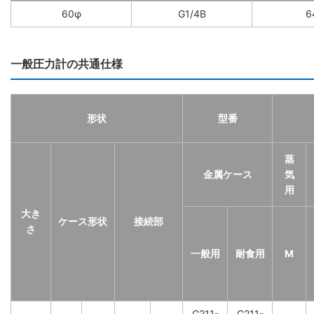
60φ
G1/4B
6
一般圧力計の共通仕様
形状
型番
蒸
金属ケース
気
用
大き
ケース形状
接続部
さ
一般用
耐食用
M
G211-
G211-