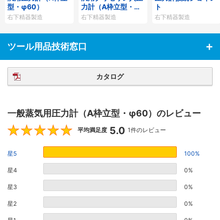
型・φ60）
力計（A枠立型・φ6
ト
0）
右下精器製造
右下精器製造
右下精器製造
ツール用品技術窓口
カタログ
一般蒸気用圧力計（A枠立型・φ60）のレビュー
5.0
5
平均満足度
1件のレビュー
星5
100%
星4
0%
星3
0%
星2
0%