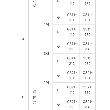
ン
R
112
132
ジ
G311-
G311-
G
111
131
1/4
G311-
G311-
R
112
132
A
-
G311-
G311-
G
211
231
3/8
G311-
G311-
R
212
232
G321-
G321-
G
111
131
1/4
G321-
G321-
R
取
112
132
B
付
G321-
G321-
穴
G
211
231