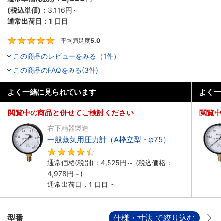
(税込単価)：
3,116
円
～
通常出荷日：
1
日目
平均満足度
5.0
5
この商品のレビューをみる（1件）
この商品のFAQをみる(3件)
よく一緒に見られています
よく一
閲覧中の商品と併せてご検討ください
閲覧
右下精器製造
一般蒸気用圧力計（A枠立型・φ75）
4.5
通常価格(税別)：
4,525
円
～
(税込価格：
4,978
円
～)
通常出荷日：1 日目 ～
型番
仕様・寸法 で絞り込む