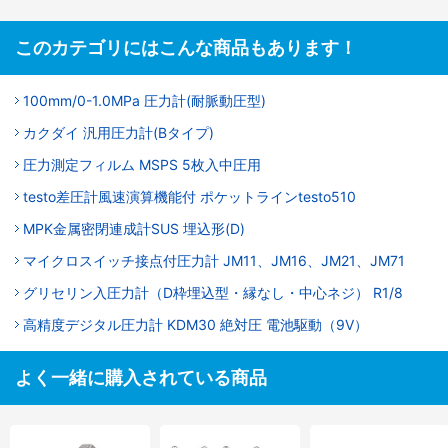
このカテゴリにはこんな商品もあります！
100mm/0-1.0MPa 圧力計(耐脈動圧型)
カクダイ 汎用圧力計(Bタイプ)
圧力測定フィルム MSPS 5枚入中圧用
testo差圧計風速演算機能付 ポケットラインtesto510
MPK金属密閉連成計SUS 埋込形(D)
マイクロスイッチ接点付圧力計 JM11、JM16、JM21、JM71
グリセリン入圧力計（D枠埋込型・縁なし・中心ネジ） R1/8
高精度デジタル圧力計 KDM30 絶対圧 電池駆動（9V）
よく一緒に購入されている商品