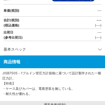
単価(税別)
---
合計(税別)
---
(税込価格)
(
---
)
出荷日
---
(参考出荷日)
(
---
)
基本スペック
商品情報
JISB7505－1ブルドン管圧力計規格に基づいて設計製作された一般
圧力計。
【特長】
・ケース及びカバーは、電着塗装を施している。
・耐久性が優れる。
通常単価(税別)