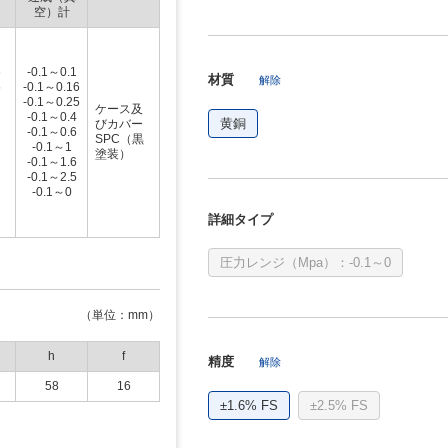
空）計
6
-0.1～0.1
材質
解除
5
-0.1～0.16
-0.1～0.25
ケース及
-0.1～0.4
黄銅
びカバー
-0.1～0.6
SPC（黒
-0.1～1
塗装）
-0.1～1.6
-0.1～2.5
-0.1～0
詳細タイプ
圧力レンジ（Mpa）：-0.1～0
（単位：mm）
h
f
精度
解除
58
16
±1.6% FS
±2.5% FS