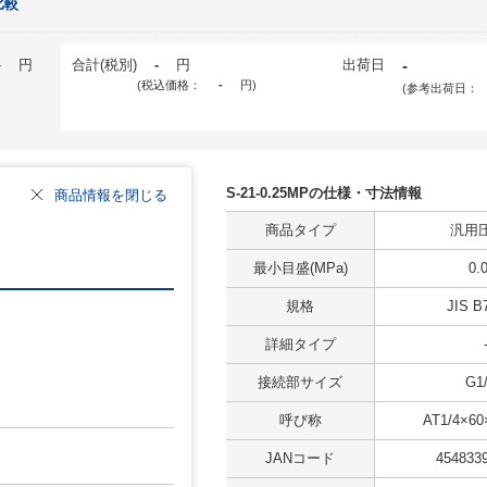
比較
-
円
合計(税別)
-
円
出荷日
-
(税込価格：
-
円
)
(参考出荷日：
S-21-0.25MPの仕様・寸法情報
商品情報を閉じる
商品タイプ
汎用
最小目盛(MPa)
0.
規格
JIS B
詳細タイプ
接続部サイズ
G1
呼び称
AT1/4×60
JANコード
454833