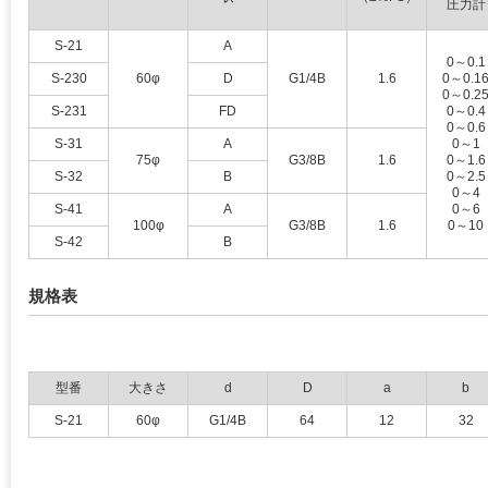
圧力計
S-21
A
0～0.1
S-230
60φ
D
G1/4B
1.6
0～0.1
0～0.2
S-231
FD
0～0.4
0～0.6
S-31
A
0～1
75φ
G3/8B
1.6
0～1.6
S-32
B
0～2.5
0～4
S-41
A
0～6
100φ
G3/8B
1.6
0～10
S-42
B
規格表
型番
大きさ
d
D
a
b
S-21
60φ
G1/4B
64
12
32