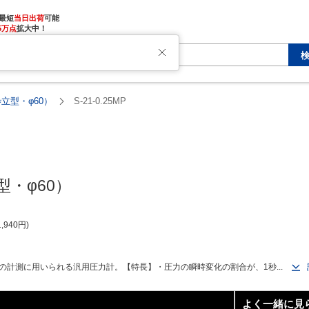
最短
当日出荷
5万点
拡大中！
立型・φ60）
S-21-0.25MP
・φ60）
1,940
円
計測に用いられる汎用圧力計。【特長】・圧力の瞬時変化の割合が、1秒...
よく一緒に見