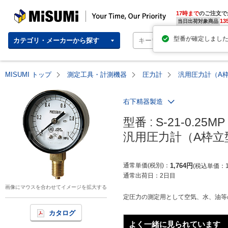
MISUMI | Your Time, Our Priority
17時まで
のご注文で
13
当日出荷対象商品
カテゴリ・メーカーから探す
MISUMI トップ
測定工具・計測機器
圧力計
汎用圧力計（A枠
右下精器製造
型番 : S-21-0.25MP

汎用圧力計（A枠立型
通常単価(税別)
1,764
円
税込単価
通常出荷日：
2日目
画像にマウスを合わせてイメージを拡大する
定圧力の測定用として空気、水、油等の
カタログ
よく一緒に見られています