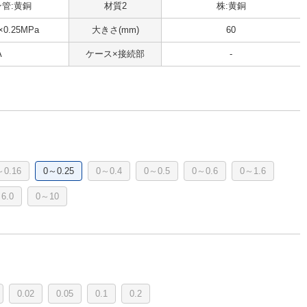
管:黄銅
材質2
株:黄銅
×0.25MPa
大きさ(mm)
60
A
ケース×接続部
-
～0.16
0～0.25
0～0.4
0～0.5
0～0.6
0～1.6
6.0
0～10
0.02
0.05
0.1
0.2