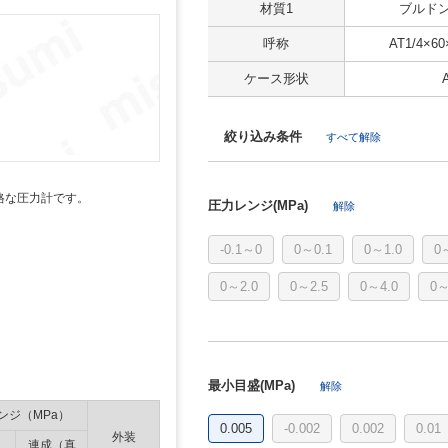
材質1
ブルドン
呼称
AT1/4×60
ケース形状
絞り込み条件
すべて解除
価格な圧力計です。
圧力レンジ(MPa)
解除
-0.1～0
0～0.1
0～1.0
0
0～2.0
0～2.5
0～4.0
0～
最小目盛(MPa)
解除
ンジ（MPa）
0.005
-0.002
0.002
0.01
外装
連成（真