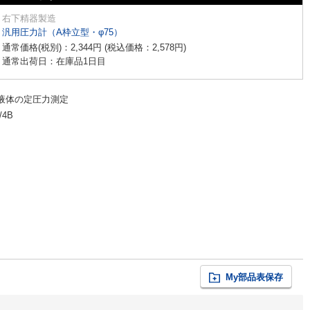
右下精器製造
汎用圧力計（A枠立型・φ75）
通常価格(税別)：
2,344
円
(税込価格：
2,578
円
)
通常出荷日：在庫品1日目
液体の定圧力測定
/4B
My部品表保存