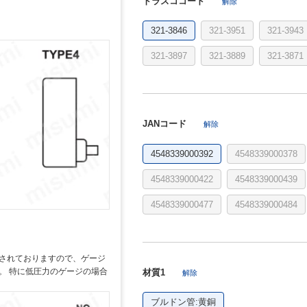
トラスココード
解除
321-3846
321-3951
321-3943
321-3897
321-3889
321-3871
JANコード
解除
4548339000392
4548339000378
4548339000422
4548339000439
4548339000477
4548339000484
されておりますので、ゲージ
。 特に低圧力のゲージの場合
材質1
解除
ブルドン管:黄銅