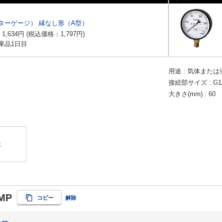
ターゲージ） 縁なし形（A型）
：
1,634
円
(税込価格：
1,797
円
)
庫品1日目
用途
気体または
接続部サイズ
G1
大きさ(mm)
60
】
は
5MP
コピー
解除