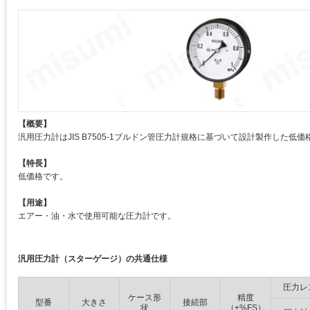
【概要】
汎用圧力計はJIS B7505-1ブルドン管圧力計規格に基づいて設計製作した低
【特長】
低価格です。
【用途】
エアー・油・水で使用可能な圧力計です。
汎用圧力計（スターゲージ）の共通仕様
圧力レ
ケース形
精度
型番
大きさ
接続部
状
（±%FS）