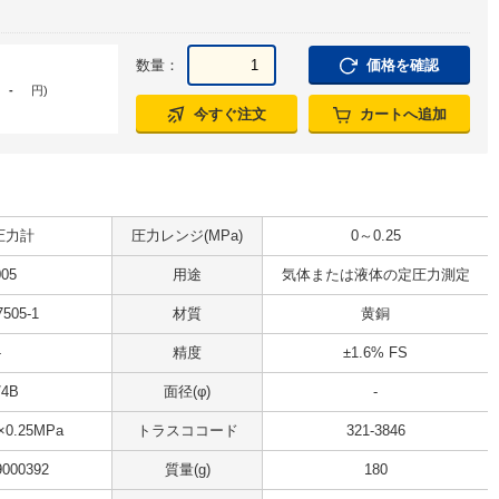
数量：
価格を確認
-
円
)
今すぐ注文
カートへ追加
圧力計
圧力レンジ(MPa)
0～0.25
005
用途
気体または液体の定圧力測定
7505-1
材質
黄銅
-
精度
±1.6% FS
/4B
面径(φ)
-
×0.25MPa
トラスココード
321-3846
9000392
質量(g)
180