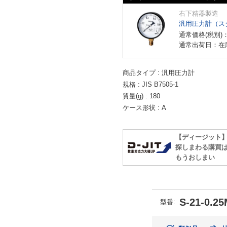
右下精器製造
汎用圧力計（ス
通常価格(税別)
通常出荷日：在
商品タイプ
汎用圧力計
規格
JIS B7505-1
質量(g)
180
ケース形状
A
【ディージット
探しまわる購買
もうおしまい
S-21-0.2
型番
: