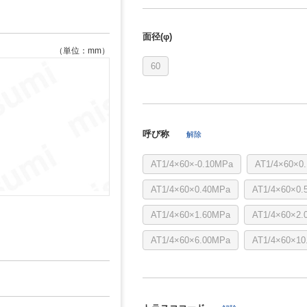
面径(φ)
（単位：mm）
60
呼び称
解除
AT1/4×60×-0.10MPa
AT1/4×60×0
AT1/4×60×0.40MPa
AT1/4×60×0.
AT1/4×60×1.60MPa
AT1/4×60×2.
AT1/4×60×6.00MPa
AT1/4×60×10