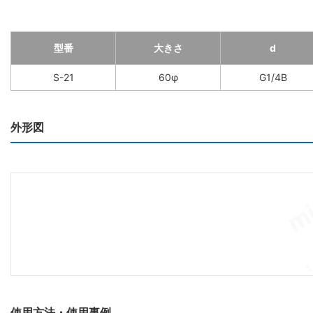
型番
大きさ
d
S-21
60φ
G1/4B
外形図
使用方法・使用事例