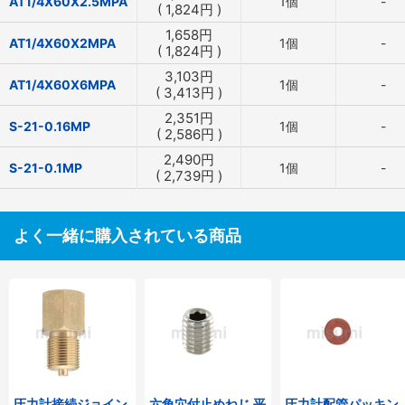
AT1/4X60X2.5MPA
1個
-
(
1,824
円
)
1,658
円
AT1/4X60X2MPA
1個
-
(
1,824
円
)
3,103
円
AT1/4X60X6MPA
1個
-
(
3,413
円
)
2,351
円
S-21-0.16MP
1個
-
(
2,586
円
)
2,490
円
S-21-0.1MP
1個
-
(
2,739
円
)
よく一緒に購入されている商品
圧力計接続ジョイン
六角穴付止めねじ 平
圧力計配管パッキン