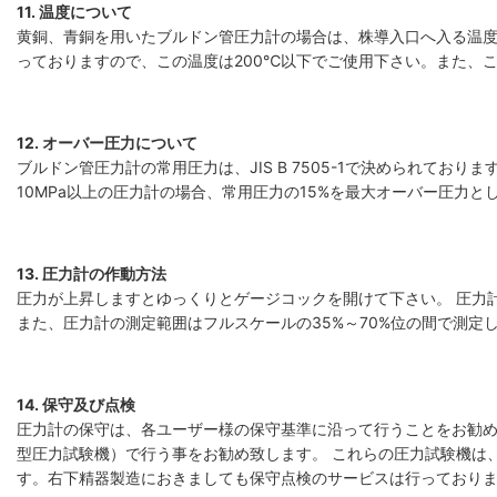
11. 温度について
黄銅、青銅を用いたブルドン管圧力計の場合は、株導入口へ入る温度
っておりますので、この温度は200℃以下でご使用下さい。また、
12. オーバー圧力について
ブルドン管圧力計の常用圧力は、JIS B 7505-1で決められてお
10MPa以上の圧力計の場合、常用圧力の15%を最大オーバー圧力
13. 圧力計の作動方法
圧力が上昇しますとゆっくりとゲージコックを開けて下さい。 圧力
また、圧力計の測定範囲はフルスケールの35%～70%位の間で測定
14. 保守及び点検
圧力計の保守は、各ユーザー様の保守基準に沿って行うことをお勧め
型圧力試験機）で行う事をお勧め致します。 これらの圧力試験機は
す。右下精器製造におきましても保守点検のサービスは行っており