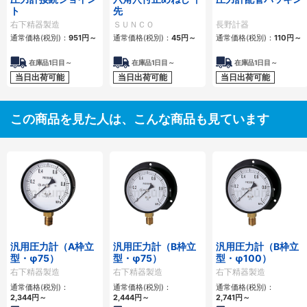
ト
先
右下精器製造
ＳＵＮＣＯ
長野計器
通常価格(税別)：
951
円
～
通常価格(税別)：
45
円
～
通常価格(税別)：
110
円
～
在庫品1日目～
在庫品1日目～
在庫品1日目～
当日出荷可能
当日出荷可能
当日出荷可能
この商品を見た人は、こんな商品も見ています
汎用圧力計（A枠立
汎用圧力計（B枠立
汎用圧力計（B枠立
型・φ75）
型・φ75）
型・φ100）
右下精器製造
右下精器製造
右下精器製造
通常価格(税別)：
通常価格(税別)：
通常価格(税別)：
2,344
円
～
2,444
円
～
2,741
円
～