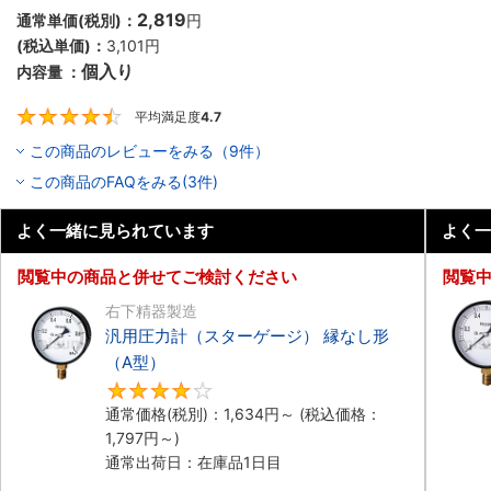
2,819
通常単価(税別)：
円
(税込単価)：
3,101
円
個入り
内容量 ：
平均満足度
4.7
4.7
この商品のレビューをみる（9件）
この商品のFAQをみる(3件)
よく一緒に見られています
よく一
閲覧中の商品と併せてご検討ください
閲覧
右下精器製造
汎用圧力計（スターゲージ） 縁なし形
（A型）
4
通常価格(税別)：
1,634
円
～
(税込価格：
1,797
円
～)
通常出荷日：在庫品1日目