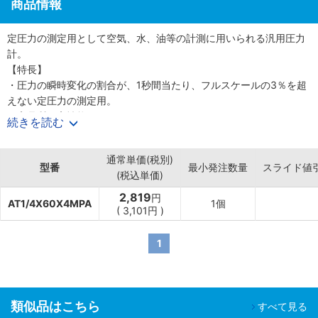
商品情報
定圧力の測定用として空気、水、油等の計測に用いられる汎用圧力
計。
【特長】
・圧力の瞬時変化の割合が、1秒間当たり、フルスケールの3％を超
えない定圧力の測定用。
・高品質、高性能。
続きを読む
・ケース及びカバーは電着塗装で耐久性に優れている。
【用途】
通常単価(税別)
・流体がエア・油・水のどれにでも使用可能。
型番
最小発注数量
スライド値
(税込単価)
2,819
円
AT1/4X60X4MPA
1個
(
3,101
円
)
1
類似品はこちら
すべて見る