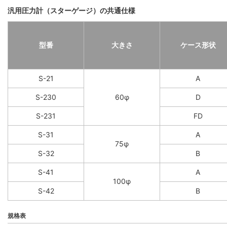
汎用圧力計（スターゲージ）の共通仕様
型番
大きさ
ケース形状
S-21
A
S-230
60φ
D
S-231
FD
S-31
A
75φ
S-32
B
S-41
A
100φ
S-42
B
規格表