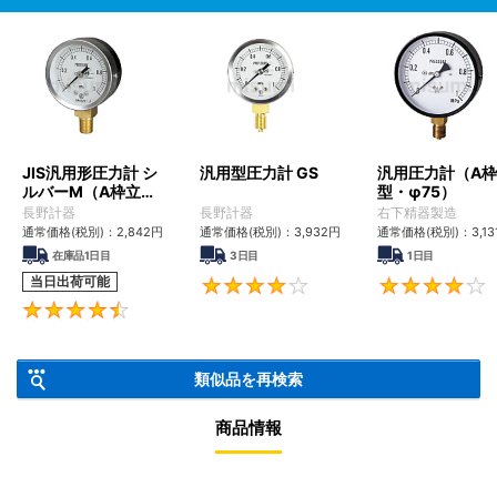
JIS汎用形圧力計 シ
汎用型圧力計 GS
汎用圧力計（A
ルバーM（A枠立
型・φ75）
形・Φ60・テーパー
長野計器
長野計器
右下精器製造
ねじ）GS50-171
通常価格(税別)：
2,842
円
通常価格(税別)：
3,932
円
通常価格(税別)：
3,13
在庫品1日目
3日目
1日目
当日出荷可能
4.3
4.4
類似品を再検索
商品情報