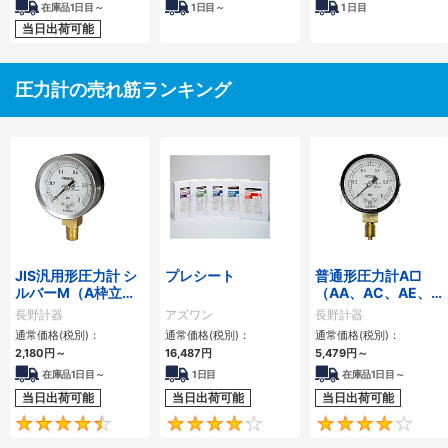
在庫品1日目～
1
日目～
1
日目
当日出荷可能
圧力計の売れ筋ランキング
JIS汎用形圧力計 シ
プレシート
普通形圧力計A□
ルバーM（A枠立
（AA、AC、AE、
形・Φ60・テーパー
AG、AJ）
長野計器
アズワン
長野計器
ねじ）GS50-171
通常価格(税別)：
通常価格(税別)：
通常価格(税別)：
2,180
円
～
16,487
円
5,479
円
～
在庫品1日目～
1日目
在庫品1日目～
当日出荷可能
当日出荷可能
当日出荷可能
4.5
4