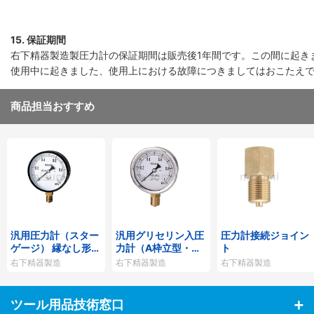
15. 保証期間
右下精器製造製圧力計の保証期間は販売後1年間です。この間に起き
使用中に起きました、使用上における故障につきましてはおこたえ
商品担当おすすめ
汎用圧力計（スター
汎用グリセリン入圧
圧力計接続ジョイン
ゲージ） 縁なし形
力計（A枠立型・φ6
ト
（A型）
0）
右下精器製造
右下精器製造
右下精器製造
ツール用品技術窓口