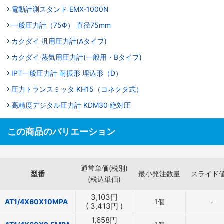
電動計測スタンド EMX-1000N
一般圧力計（75Φ） 直径75mm
カクダイ 汎用圧力計(Aタイプ)
カクダイ 蒸気用圧力計(一般用・Bタイプ)
IPT一般圧力計 耐振形 埋込形（D）
圧力トランスミッタ KH15（コネクタ式）
高精度デジタル圧力計 KDM30 絶対圧
この商品のバリエーション
通常単価(税別)
型番
最小発注数量
スライド
(税込単価)
3,103
円
AT1/4X60X10MPA
1個
-
(
3,413
円
)
1,658
円