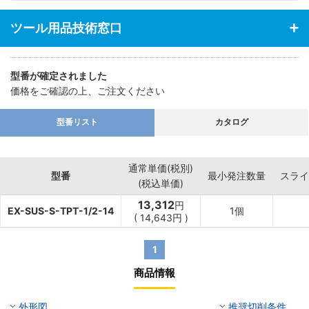
ツール用品技術窓口
型番が確定されました
価格をご確認の上、ご注文ください
型番リスト
カタログ
通常単価(税別)
型番
最小発注数量
スライ
(税込単価)
13,312
円
EX-SUS-S-TPT-1/2-14
1個
(
14,643
円
)
1
商品情報
外形図
推奨切削条件