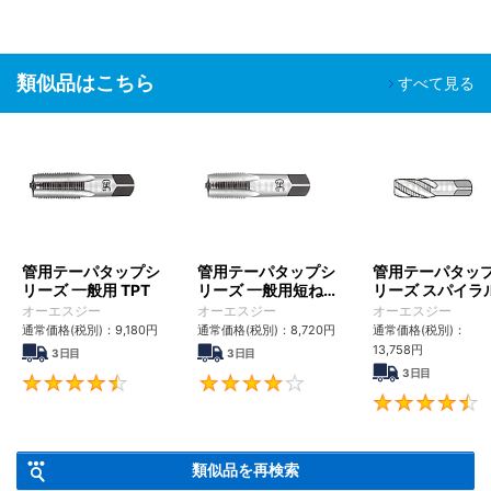
類似品はこちら
すべて見る
管用テーパタップシ
管用テーパタップシ
管用テーパタッ
リーズ 一般用 TPT
リーズ 一般用短ねじ
リーズ スパイラ
S-TPT
ップ短ねじ SFT-
オーエスジー
オーエスジー
オーエスジー
TPT
通常価格(税別)：
9,180
円
通常価格(税別)：
8,720
円
通常価格(税別)：
13,758
円
3日目
3日目
3日目
4.5
4.2
類似品を再検索