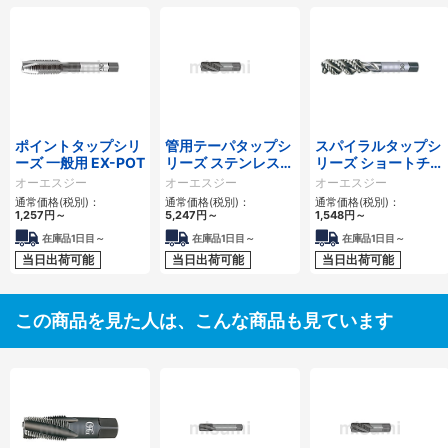
ポイントタップシリ
管用テーパタップシ
スパイラルタップシ
ーズ 一般用 EX-POT
リーズ ステンレス用
リーズ ショートチャ
スパイラルタップ短
ンファー形 EX-SC-
オーエスジー
オーエスジー
オーエスジー
ねじ SUS-SFT-S-
SFT
通常価格(税別)：
通常価格(税別)：
通常価格(税別)：
TPT
1,257
円
～
5,247
円
～
1,548
円
～
在庫品1日目～
在庫品1日目～
在庫品1日目～
当日出荷可能
当日出荷可能
当日出荷可能
この商品を見た人は、こんな商品も見ています