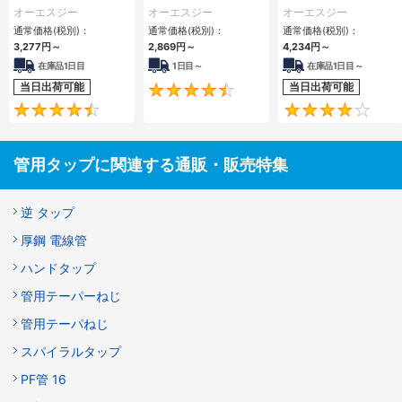
プ形(PT) EX-IRT-
オーエスジー
オーエスジー
オーエスジー
PT
通常価格(税別)：
通常価格(税別)：
通常価格(税別)：
3,277
円
～
2,869
円
～
4,234
円
～
在庫品1日目
1日目～
在庫品1日目～
当日出荷可能
当日出荷可能
4.5
4.5
管用タップに関連する通販・販売特集
逆 タップ
厚鋼 電線管
ハンドタップ
管用テーパーねじ
管用テーパねじ
スパイラルタップ
PF管 16