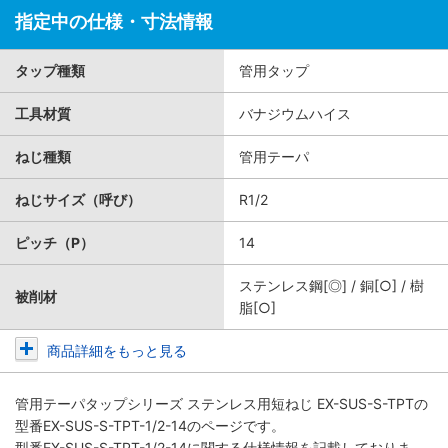
指定中の仕様・寸法情報
タップ種類
管用タップ
工具材質
バナジウムハイス
ねじ種類
管用テーパ
ねじサイズ（呼び）
R1/2
ピッチ（P）
14
ステンレス鋼[◎] / 銅[○] / 樹
被削材
脂[○]
商品詳細をもっと見る
管用テーパタップシリーズ ステンレス用短ねじ EX-SUS-S-TPT
の
型番EX-SUS-S-TPT-1/2-14のページです。
型番EX-SUS-S-TPT-1/2-14に関する仕様情報を記載しておりま