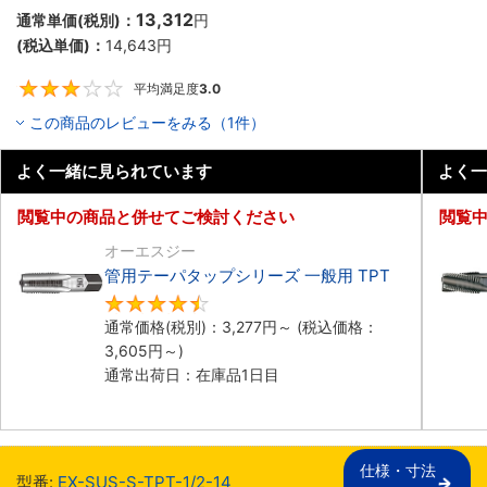
13,312
通常単価(税別)：
円
(税込単価)：
14,643
円
平均満足度
3.0
3
この商品のレビューをみる（1件）
よく一緒に見られています
よく一
閲覧中の商品と併せてご検討ください
閲覧
オーエスジー
管用テーパタップシリーズ 一般用 TPT
4.5
通常価格(税別)：
3,277
円
～
(税込価格：
3,605
円
～)
通常出荷日：在庫品1日目
仕様・寸法

型番:
EX-SUS-S-TPT-1/2-14