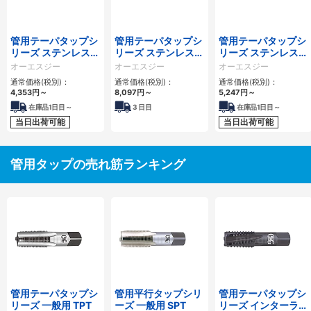
管用テーパタップシ
管用テーパタップシ
管用テーパタップシ
リーズ ステンレス用
リーズ ステンレス用
リーズ ステンレス用
EX-SUS-TPT
短ねじ ロングシャン
スパイラルタップ短
オーエスジー
オーエスジー
オーエスジー
ク LT-SUS-S-TPT
ねじ SUS-SFT-S-
通常価格(税別)：
通常価格(税別)：
通常価格(税別)：
TPT
4,353
円
～
8,097
円
～
5,247
円
～
在庫品1日目～
3
日目
在庫品1日目～
当日出荷可能
当日出荷可能
管用タップの売れ筋ランキング
管用テーパタップシ
管用平行タップシリ
管用テーパタップシ
リーズ 一般用 TPT
ーズ 一般用 SPT
リーズ インターラッ