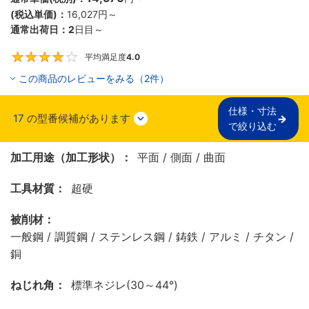
(税込単価)：
16,027
円
～
通常出荷日：
2
日目～
平均満足度
4.0
4
この商品のレビューをみる（2件）
仕様・寸法

17
の型番候補があります
で絞り込む
加工用途（加工形状）：
平面 / 側面 / 曲面
工具材質：
超硬
被削材：
一般鋼 / 調質鋼 / ステンレス鋼 / 鋳鉄 / アルミ / チタン /
銅
ねじれ角：
標準ネジレ(30～44°)