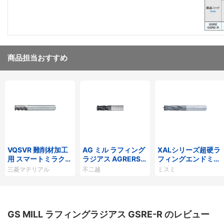
商品担当おすすめ
VQSVR 難削材加工
AG ミル ラフィング
XALシリーズ超硬ラ
用 スマートミラクル
ラジアス AGRERS-
フィングエンドミル
制振ラフィングエン
R
ファインピッチ/レ
三菱マテリアル
不二越
ミスミ
ドミル（S）
ギュラータイプ
GS MILL ラフィングラジアス GSRE-R のレビュー