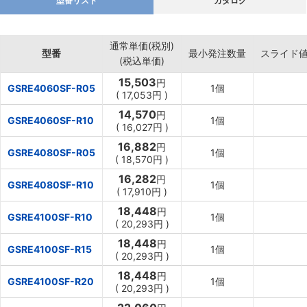
型番リスト
カタログ
通常単価(税別)
型番
最小発注数量
スライド
(税込単価)
15,503
円
GSRE4060SF-R05
1個
(
17,053
円
)
14,570
円
GSRE4060SF-R10
1個
(
16,027
円
)
16,882
円
GSRE4080SF-R05
1個
(
18,570
円
)
16,282
円
GSRE4080SF-R10
1個
(
17,910
円
)
18,448
円
GSRE4100SF-R10
1個
(
20,293
円
)
18,448
円
GSRE4100SF-R15
1個
(
20,293
円
)
18,448
円
GSRE4100SF-R20
1個
(
20,293
円
)