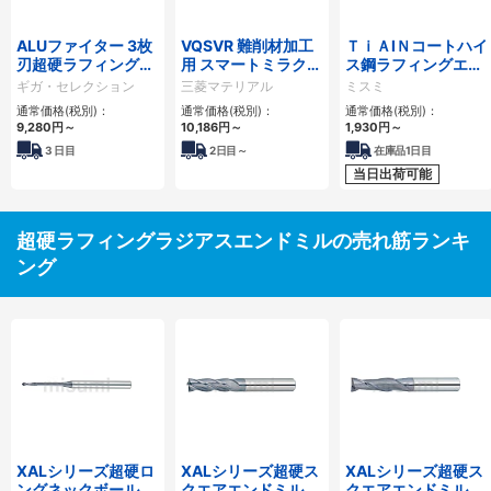
ALUファイター 3枚
VQSVR 難削材加工
ＴｉＡlＮコートハイ
刃超硬ラフィングエ
用 スマートミラクル
ス鋼ラフィングエン
ンドミル 非鉄金属加
制振ラフィングエン
ドミル ショート/セ
ギガ・セレクション
三菱マテリアル
ミスミ
工用 RAUM340
ドミル（S）
ンターカット
通常価格(税別)：
通常価格(税別)：
通常価格(税別)：
9,280
円
～
10,186
円
～
1,930
円
～
3
日目
2
日目～
在庫品1日目
当日出荷可能
超硬ラフィングラジアスエンドミルの売れ筋ランキ
ング
XALシリーズ超硬ロ
XALシリーズ超硬ス
XALシリーズ超硬ス
ングネックボールエ
クエアエンドミル 4
クエアエンドミル 2