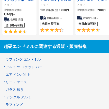
ンドミル 2枚刃/スタ
枚刃/刃長3D（レギ
枚刃/刃長3Dタイプ
ミスミ
ミスミ
ミスミ
ブ/ロングネックタ
ュラー）タイプ
通常価格(税別)：
通常価格(税別)：
960
円
通常価格(税別)：
700
円
イプ
1,120
円
～
在庫品1日目～
在庫品1日目～
在庫品1日目
当日出荷可能
当日出荷可能
当日出荷可能
4.6
4.5
超硬エンドミルに関連する通販・販売特集
ラフィング エンドミル
アルミ の フラット バー
エア インパクト
リード ケース
ガラス 磨き
lアングル アルミ
ラフィング