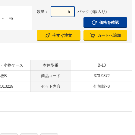
数量：
パック (8個入り)
-
円
)
価格を確認
今すぐ注文
カートへ追加
・小物ケース
本体型番
B-10
板B
商品コード
373-9872
2013229
セット内容
仕切版×8