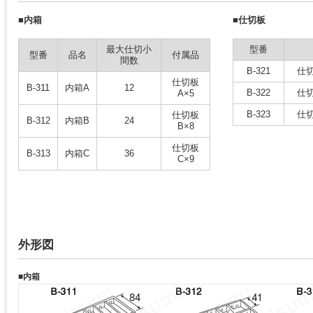
■内箱
■仕切板
最大仕切小
型番
型番
品名
付属品
間数
B-321
仕
仕切板
B-311
内箱A
12
B-322
仕
A×5
B-323
仕
仕切板
B-312
内箱B
24
B×8
仕切板
B-313
内箱C
36
C×9
外形図
■内箱