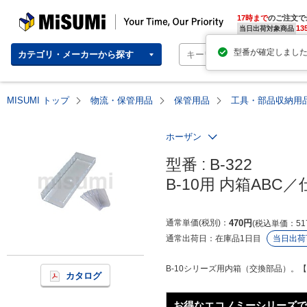
MISUMI | Your Time, Our Priority
17時まで
のご注文で
13
当日出荷対象商品
カテゴリ・メーカーから探す
MISUMI トップ
物流・保管用品
保管用品
工具・部品収納用
ホーザン
型番 : B-322

B-10用 内箱ABC
通常単価(税別)
470
円
税込単価
51
通常出荷日：
在庫品1日目
当日出荷
B-10シリーズ用内箱（交換部品）。【
カタログ
お得なエコノミーシリーズで