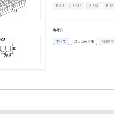
B-311
B-312
B-313
B-32
出荷日
すべて
当日出荷可能
5日以内