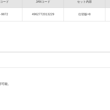
コード
JANコード
セット内容
-9872
4962772013229
仕切版×8
用可能。