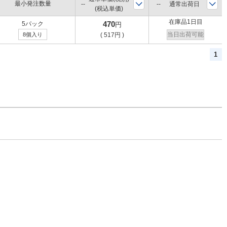
最小発注数量
通常出荷日
(税込単価)
在庫品1日目
470
5パック
円
当日出荷可能
8個入り
(
517
円
)
1