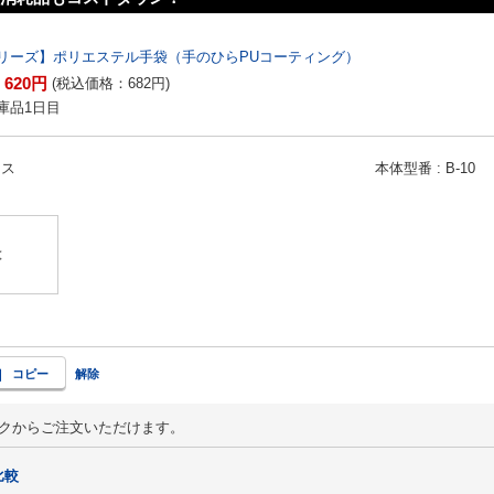
リーズ】ポリエステル手袋（手のひらPUコーティング）
620
円
：
(税込価格：
682
円
)
庫品1日目
ース
本体型番
B-10
】
は
コピー
解除
ックからご注文いただけます。
比較