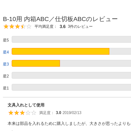
B-10用 内箱ABC／仕切板ABCのレビュー
3.6
平均満足度：
3件のレビュー
3.6
星5
星4
星3
星2
星1
文具入れとして使用
満足度：
3.0
2019/02/13
3
本来は部品を入れるために購入しましたが、大きさが思ったよりも小