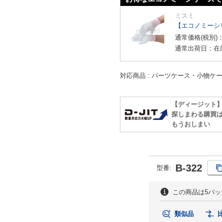
ミスミ
【エコノミーシ
通常価格(税別)
通常出荷日：在
対応商品
パーツケース・小物ケ
【ディージット
探しまわる購買
もうおしまい
B-322
型番
:
この商品は5パ
類似品