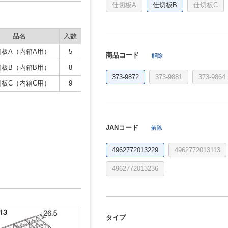
仕切板A
仕切板B
仕切板C
品名
入数
切板A（内箱A用）
5
商品コード
解除
切板B（内箱B用）
8
373-9872
373-9881
373-9864
切板C（内箱C用）
9
JANコード
解除
4962772013229
4962772013113
4962772013236
タイプ