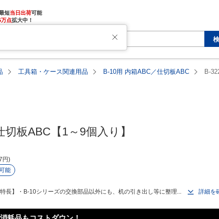
最短
当日出荷
5万点
拡大中！
品
工具箱・ケース関連用品
B-10用 内箱ABC／仕切板ABC
B-32
／仕切板ABC【1～9個入り】
7
円
可能
特長】・B-10シリーズの交換部品以外にも、机の引き出し等に整理...
詳細を
消耗品もコストダウン！