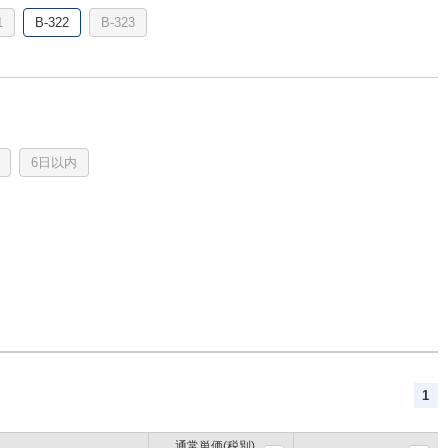
1
B-322
B-323
6日以内
1
通常単価(税別)