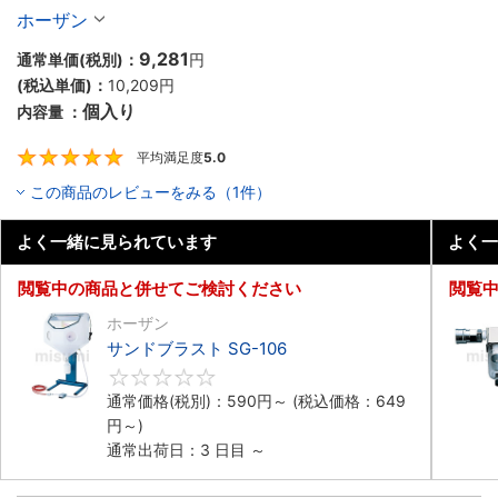
ホーザン
9,281
通常単価(税別)：
円
(税込単価)：
10,209
円
個入り
内容量 ：
平均満足度
5.0
5
この商品のレビューをみる（1件）
よく一緒に見られています
よく一
閲覧中の商品と併せてご検討ください
閲覧
ホーザン
サンドブラスト SG-106
0
通常価格(税別)：
590
円
～
(税込価格：
649
円
～)
通常出荷日：3 日目 ～