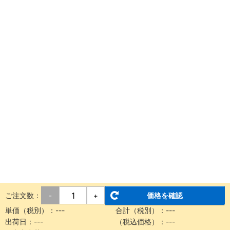
ご注文数：
価格を確認
-
+
単価（税別）：
---
合計（税別）：
---
出荷日：
---
（税込価格）：
---