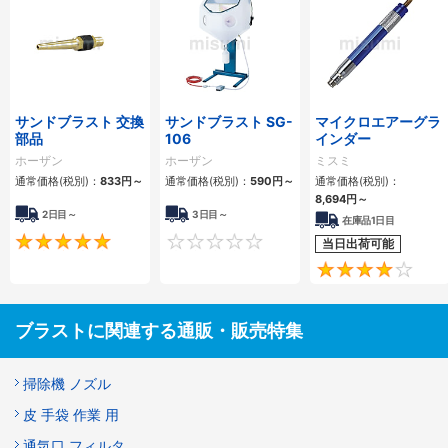
サンドブラスト 交換
サンドブラスト SG-
マイクロエアーグラ
部品
106
インダー
ホーザン
ホーザン
ミスミ
通常価格(税別)：
833
円
～
通常価格(税別)：
590
円
～
通常価格(税別)：
8,694
円
～
2日目～
3日目～
在庫品1日目
5
0
当日出荷可能
ブラストに関連する通販・販売特集
掃除機 ノズル
皮 手袋 作業 用
通気口 フィルタ