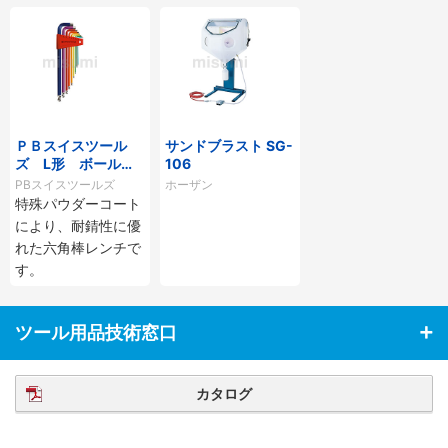
ＰＢスイスツール
サンドブラスト SG-
ズ L形 ボール付
106
ロング六角棒レンチ
PBスイスツールズ
ホーザン
セット（レインボ
特殊パウダーコート
ー）
により、耐錆性に優
れた六角棒レンチで
す。
ツール用品技術窓口
カタログ