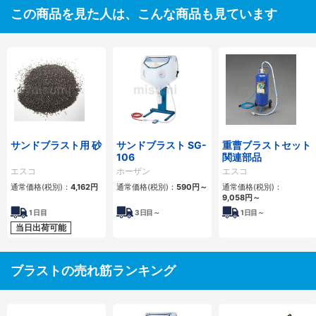
この商品を見た人は、こんな商品も見ています
サンドブラスト用 砂
サンドブラスト SG-
重曹ブラストセット
106
関連部品
エスコ
ホーザン
エスコ
通常価格(税別)：
4,162
円
通常価格(税別)：
590
円
～
通常価格(税別)：
9,058
円
～
1
日目
3
日目～
1
日目～
当日出荷可能
ブラストの売れ筋ランキング