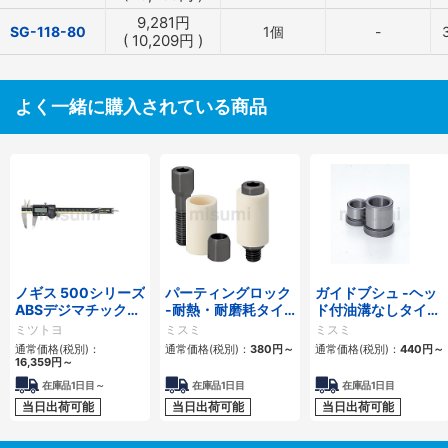
9,281
円
SG-118-80
1個
-
(
10,209
円
)
よく一緒に購入されている商品
ノギス 500シリーズ
パーティングロック
ガイドブシュ -ヘッ
ABSデジマチックキ
-耐熱・耐磨耗タイ
ド付油溝なしタイ
ャリパ CD-AX
プ-
プ-
ミツトヨ
ミスミ
ミスミ
通常価格(税別)：
通常価格(税別)：
380
円
～
通常価格(税別)：
440
円
～
16,359
円
～
在庫品1日目～
在庫品1日目
在庫品1日目
当日出荷可能
当日出荷可能
当日出荷可能