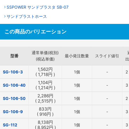
SSPOWER サンドブラスタ SB-07
サンドブラストホース
この商品のバリエーション
通常単価(税別)
型番
最小発注数量
スライド値引
(税込単価)
1,562
円
SG-106-3
1個
-
2
(
1,718
円
)
1,104
円
SG-106-40
1個
-
3
(
1,214
円
)
2,286
円
SG-106-50
1個
-
2
(
2,515
円
)
833
円
SG-106-9
1個
-
3
(
916
円
)
8,138
円
SG-112
1個
-
3
(
8,952
円
)