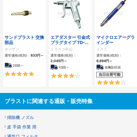
サンドブラスト 交換
エアダスター 引金式
マイクロエアーグラ
部品
プラグタイプ TD-
インダー
80
ホーザン
トラスコ中山
ミスミ
通常価格(税別)：
833
円
～
通常価格(税別)：
通常価格(税別)：
2,045
円
～
8,694
円
～
2日目～
1日目～
在庫品1日目
5
当日出荷可能
3.9
ブラストに関連する通販・販売特集
掃除機 ノズル
皮 手袋 作業 用
通気口 フィルタ