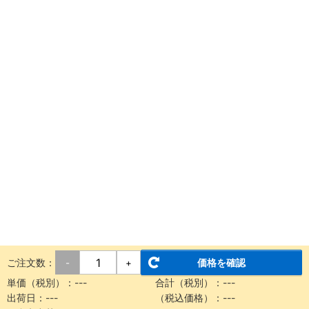
ご注文数：
価格を確認
-
+
単価（税別）：
---
合計（税別）：
---
出荷日：
---
（税込価格）：
---