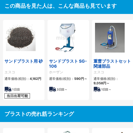
この商品を見た人は、こんな商品も見ています
サンドブラスト用 砂
サンドブラスト SG-
重曹ブラストセット
106
関連部品
エスコ
ホーザン
エスコ
通常価格(税別)：
4,162
円
通常価格(税別)：
590
円
～
通常価格(税別)：
9,058
円
～
1
日目
3
日目～
1
日目～
当日出荷可能
ブラストの売れ筋ランキング