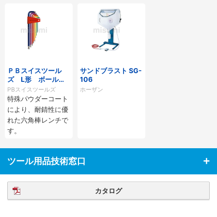
ＰＢスイスツール
サンドブラスト SG-
ズ L形 ボール付
106
ロング六角棒レンチ
PBスイスツールズ
ホーザン
セット（レインボ
特殊パウダーコート
ー）
により、耐錆性に優
れた六角棒レンチで
す。
ツール用品技術窓口
カタログ