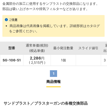
金属部分の加工に使用するサンブラストの交換部品になります。
部品は吸い上げホースや排気フィルターなどがあります。
ご注意
商品画像は代表画像を掲載しています。詳細形状はカタログ
をご参照ください。
通常単価(税別)
型番
最小発注数量
スライド値引
(税込単価)
出
2,286
円
SG-106-51
1個
3
(
2,515
円
)
1
商品情報
サンドブラスト／ブラスターガンの各種交換部品