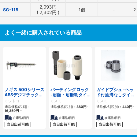
2,093
円
SG-115
1個
-
2
(
2,302
円
)
よく一緒に購入されている商品
ノギス 500シリーズ
パーティングロック
ガイドブシュ -ヘッ
ABSデジマチックキ
-耐熱・耐磨耗タイ
ド付油溝なしタイ
ャリパ CD-AX
プ-
プ-
ミツトヨ
ミスミ
ミスミ
通常価格(税別)：
通常価格(税別)：
380
円
～
通常価格(税別)：
440
円
～
16,359
円
～
在庫品1日目～
在庫品1日目
在庫品1日目
当日出荷可能
当日出荷可能
当日出荷可能