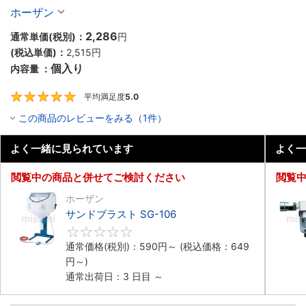
ホーザン
2,286
通常単価(税別)：
円
(税込単価)：
2,515
円
個入り
内容量 ：
平均満足度
5.0
5
この商品のレビューをみる（1件）
よく一緒に見られています
よく一
閲覧中の商品と併せてご検討ください
閲覧
ホーザン
サンドブラスト SG-106
0
通常価格(税別)：
590
円
～
(税込価格：
649
円
～)
通常出荷日：3 日目 ～