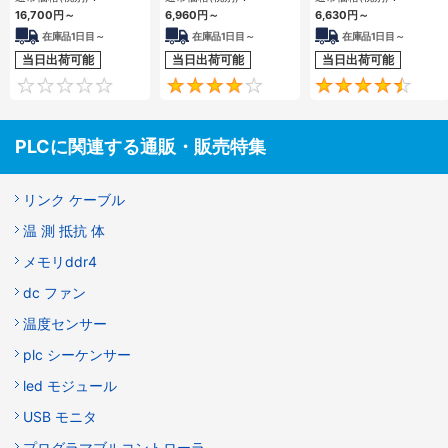
16,700
円
～
6,960
円
～
6,630
円
～
在庫品1日目～
在庫品1日目～
在庫品1日目～
当日出荷可能
当日出荷可能
当日出荷可能
0
4.3
PLCに関連する通販・販売特集
リンク ケーブル
温 測 抵抗 体
メモリddr4
dc ファン
温度センサー
plc シーケンサー
led モジュール
USB モニタ
プログラマブルコントローラ