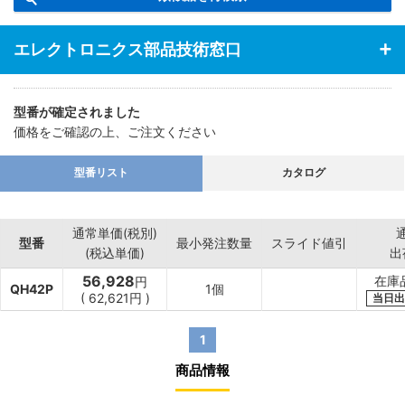
エレクトロニクス部品技術窓口
型番が確定されました
価格をご確認の上、ご注文ください
型番リスト
カタログ
通常単価(税別)
型番
最小発注数量
スライド値引
(税込単価)
出
56,928
在庫
円
QH42P
1個
(
62,621
円
)
当日出
1
商品情報