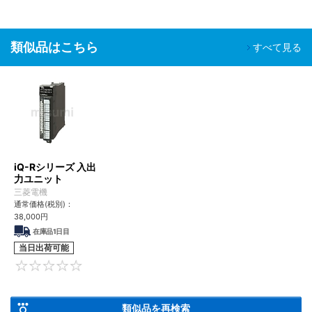
類似品はこちら
すべて見る
iQ-Rシリーズ 入出
力ユニット
三菱電機
通常価格(税別)：
38,000
円
在庫品1日目
当日出荷可能
0
類似品を再検索