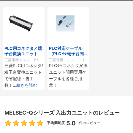
PLC用コネクタ／端
PLC対応ケーブル
子台変換ユニット
（PLC⇔端子台間
接続用）
三菱電機エンジニアリ
三菱電機エンジニアリ
三菱PLC用コネクタ/
PLC⇔コネクタ変換
ング
ング
端子台変換ユニット
ユニット間用専用ケ
で省配線・省工
ーブルを各種ご用
数！
...
続きを読む
意！
MELSEC-Qシリーズ 入出力ユニットのレビュー
5.0
5
平均満足度
1件のレビュー