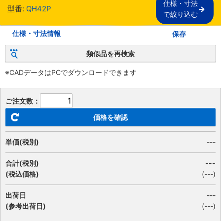
仕様・寸法

型番:
QH42P
で絞り込む
仕様・寸法情報
保存
類似品を再検索
※CADデータはPCでダウンロードできます
ご注文数：
価格を確認
単価(税別)
---
合計(税別)
---
(税込価格)
(
---
)
出荷日
---
(参考出荷日)
(---)