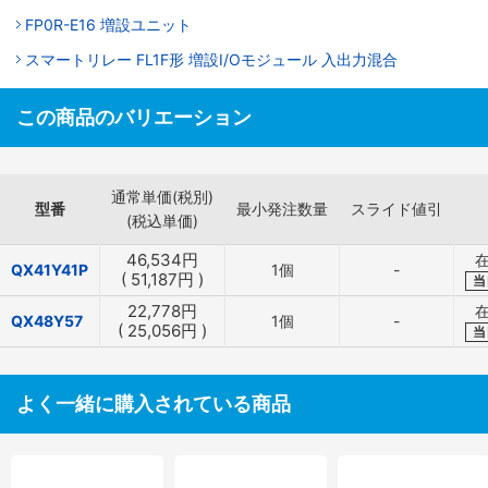
FP0R-E16 増設ユニット
スマートリレー FL1F形 増設I/Oモジュール 入出力混合
この商品のバリエーション
通常単価(税別)
型番
最小発注数量
スライド値引
(税込単価)
46,534
円
QX41Y41P
1個
-
(
51,187
円
)
当
22,778
円
QX48Y57
1個
-
(
25,056
円
)
当
よく一緒に購入されている商品