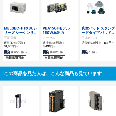
MELSEC-F FX3Uシ
PBA150Fモデル
真空パッド スタンダ
リーズ シーケンサ
150W単出力
ードタイプ パッドゴ
CPU
ム・パッド押え
三菱電機
コーセル
日本ピスコ
通常価格(税別)：
通常価格(税別)：
通常価格(税別)：
167
円
～
31,859
円
～
9,491
円
～
在庫品1日目～
在庫品1日目
6日目～
当日出荷可能
当日出荷可能
この商品を見た人は、こんな商品も見ています