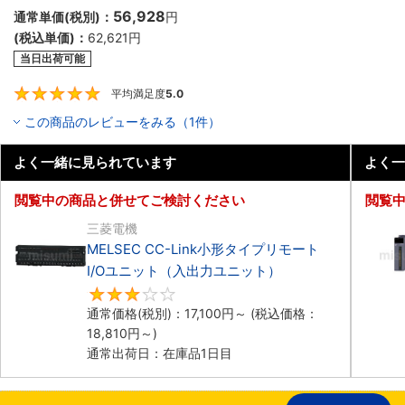
56,928
通常単価(税別)：
円
(税込単価)：
62,621
円
当日出荷可能
平均満足度
5.0
5
この商品のレビューをみる（1件）
よく一緒に見られています
よく一
閲覧中の商品と併せてご検討ください
閲覧
三菱電機
MELSEC CC-Link小形タイプリモート
I/Oユニット（入出力ユニット）
3.3
通常価格(税別)：
17,100
円
～
(税込価格：
18,810
円
～)
通常出荷日：在庫品1日目