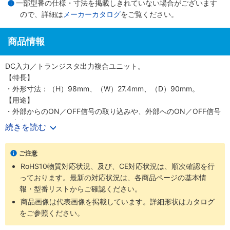
一部型番の仕様・寸法を掲載しきれていない場合がございます
ので、詳細は
メーカーカタログ
をご覧ください。
商品情報
DC入力／トランジスタ出力複合ユニット。
【特長】
・外形寸法：（H）98mm、（W）27.4mm、（D）90mm。
【用途】
・外部からのON／OFF信号の取り込みや、外部へのON／OFF信号
の出力。
続きを読む
"【合わせ買い推奨商品】"
・Qシリーズ対応ケーブルは
こちら
ご注意
・Qシリーズ対応ケーブル （富士通/DDK/3Mコネクタ使用）は
こち
RoHS10物質対応状況、及び、CE対応状況は、順次確認を行
ら
っております。最新の対応状況は、各商品ページの基本情
・Qシリーズ対応 アングルハーネスは
こちら
報・型番リストからご確認ください。
・三菱Qシリーズ対応ハーネス （ミスミオリジナルコネクタ使用）
は
こちら
商品画像は代表画像を掲載しています。詳細形状はカタログ
・その他Qシリーズ用ケーブルは
をご参照ください。
こちら