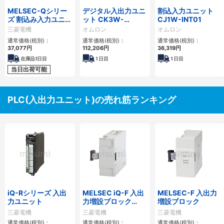
MELSEC-Qシリー
デジタル入出力ユニ
割込入力ユニット
ズ 割込み入力ユニッ
ット CK3W-
CJ1W-INT01
ト
MD7110
三菱電機
オムロン
オムロン
通常価格(税別)：
通常価格(税別)：
通常価格(税別)：
37,077
円
112,206
円
36,319
円
在庫品1日目
1
日目
1
日目
当日出荷可能
PLC(入出力ユニット)の売れ筋ランキング
iQ-Rシリーズ 入出
MELSEC iQ-F 入出
MELSEC-F 入出力
力ユニット
力増設ブロック
増設ブロック
（I/Oユニット）
三菱電機
三菱電機
三菱電機
FX5
通常価格(税別)：
通常価格(税別)：
通常価格(税別)：