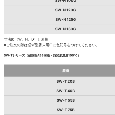
SW-N 100G
SW-N 120G
SW-N 125G
SW-N 130G
寸法図（W、H、D）と連携
※ご注文の際は必ず型番末尾□に色記号をつけてください。
SW-Tシリーズ（耐熱性ABS樹脂・熱変形温度100℃）
型番
SW-T 20B
SW-T 40B
SW-T 55B
SW-T 75B