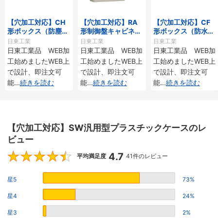
【穴加工対応】CH
【穴加工対応】RA
【穴加工対応】CF
形ボックス（防塵パ
形制御盤キャビネッ
形ボックス（防水・
ッキン付）
ト（水切構造、防
防塵構造）
日東工業
日東工業
日東工業
塵・防水パッキン
日東工業品 WEB加
日東工業品 WEB加
日東工業品 WEB加
付）フカサ200mm
工始めましたWEB上
工始めましたWEB上
工始めましたWEB上
で設計、即注文可
で設計、即注文可
で設計、即注文可
能
...
続きを読む
能
...
続きを読む
能
...
続きを読む
【穴加工対応】SW汎用型プラスチックケースのレ
ビュー
4.7
4.7
平均満足度
41件のレビュー
星5
73%
星4
24%
星3
2%