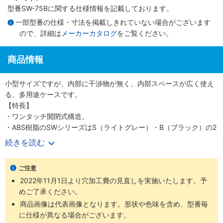
型番SW-75Bに関する仕様情報を記載しております。
一部型番の仕様・寸法を掲載しきれていない場合がございます
ので、詳細は
メーカーカタログ
をご覧ください。
商品情報
小型サイズですが、内部に干渉物が無く、内部スペースが広く使え
る、多用途ケースです。
【特長】
・ワンタッチ開閉式構造。
・ABS樹脂のSWシリーズはS（ライトグレー）・B（ブラック）の2
色・17機種になります。
続きを読む
・ケースにぴったりのプリント基板や基板取付け用部品等、オプシ
ョン部品も充実した品揃えになっております（オプション部品は別
ご注意
売になります）。
2022年11月1日より穴加工費の見直しを実施いたします。予
・カバーはスナップインのはめ込式です。
めご了承ください。
【用途】
・小型サイズの電子機器の利用に最適。
商品画像は代表画像となります。形状や色味を含め、型番毎
に仕様が異なる場合がございます。