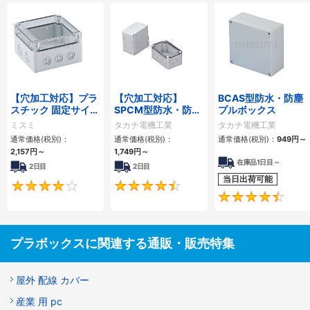
【穴加工対応】プラ
【穴加工対応】
BCAS型防水・防塵
スチック 固定サイズ
SPCM型防水・防塵
プルボックス
コントロールボック
ポリカーボネートボ
ミスミ
タカチ電機工業
タカチ電機工業
ス （ノックアウト
ックス
通常価格(税別)：
通常価格(税別)：
通常価格(税別)：
949
円
～
穴） SPCMシリーズ
2,157
円
～
1,749
円
～
在庫品1日目～
2日目
2日目
当日出荷可能
4.2
4.5
プラボックスに関連する通販・販売特集
屋外 配線 カバー
産業 用 pc