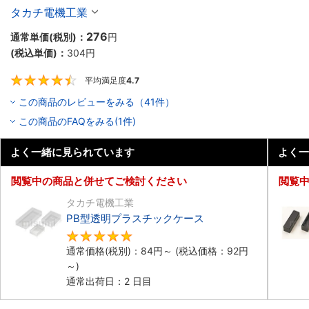
タカチ電機工業
276
通常単価(税別)：
円
(税込単価)：
304
円
平均満足度
4.7
4.7
この商品のレビューをみる（41件）
この商品のFAQをみる(1件)
よく一緒に見られています
よく一
閲覧中の商品と併せてご検討ください
閲覧
タカチ電機工業
PB型透明プラスチックケース
5
通常価格(税別)：
84
円
～
(税込価格：
92
円
～)
通常出荷日：2 日目