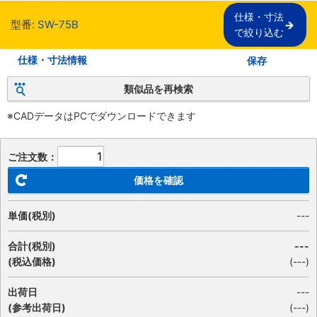
仕様・寸法

型番:
SW-75B
で絞り込む
仕様・寸法情報
保存
類似品を再検索
※CADデータはPCでダウンロードできます
ご注文数：
価格を確認
単価(税別)
---
合計(税別)
---
(税込価格)
(
---
)
出荷日
---
(参考出荷日)
(---)