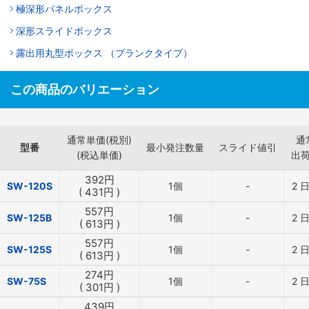
極深形パネルボックス
深形スライドボックス
露出用丸型ボックス （ブランクタイプ）
この商品のバリエーション
通常単価(税別)
通
型番
最小発注数量
スライド値引
(税込単価)
出
392
円
SW-120S
1個
-
2
日
(
431
円
)
557
円
SW-125B
1個
-
2
日
(
613
円
)
557
円
SW-125S
1個
-
2
日
(
613
円
)
274
円
SW-75S
1個
-
2
日
(
301
円
)
439
円