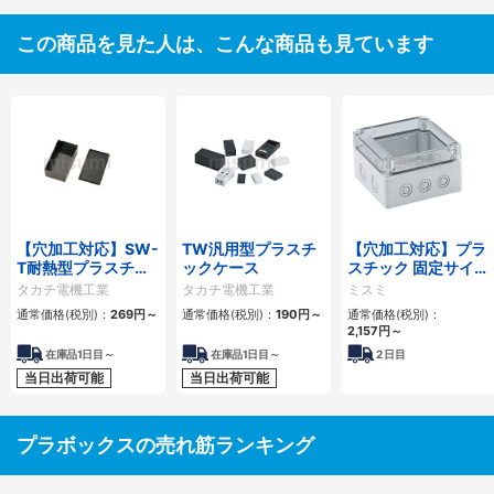
この商品を見た人は、こんな商品も見ています
【穴加工対応】SW-
TW汎用型プラスチ
【穴加工対応】プラ
T耐熱型プラスチッ
ックケース
スチック 固定サイズ
クケース
コントロールボック
タカチ電機工業
タカチ電機工業
ミスミ
ス （ノックアウト
通常価格(税別)：
269
円
～
通常価格(税別)：
190
円
～
通常価格(税別)：
穴） SPCMシリーズ
2,157
円
～
在庫品1日目～
在庫品1日目～
2
日目
当日出荷可能
当日出荷可能
プラボックスの売れ筋ランキング