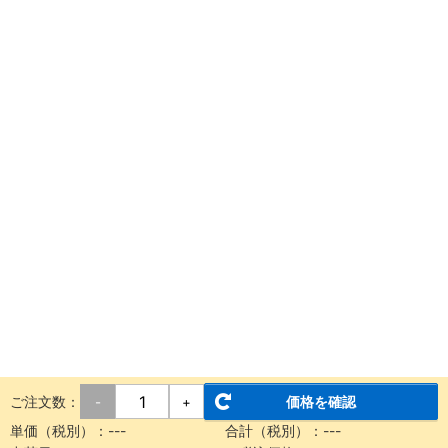
ご注文数：
価格を確認
-
+
単価（税別）：
---
合計（税別）：
---