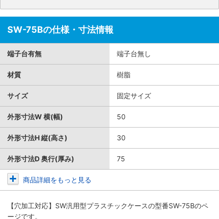
SW-75Bの仕様・寸法情報
端子台有無
端子台無し
材質
樹脂
サイズ
固定サイズ
外形寸法W 横(幅)
50
外形寸法H 縦(高さ)
30
外形寸法D 奥行(厚み)
75
商品詳細をもっと見る
【穴加工対応】SW汎用型プラスチックケース
の型番SW-75Bのペ
ージです。