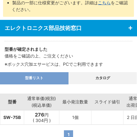
製品の一部に仕様変更がございます。詳細は
こちら
をご確認
ください。
エレクトロニクス部品技術窓口
型番が確定されました
価格をご確認の上、ご注文ください
※ボックス穴加エサービスは、PCでご利用できます
型番リスト
カタログ
通常単価(税別)
通
型番
最小発注数量
スライド値引
(税込単価)
出荷
276
円
SW-75B
1個
2
日
(
304
円
)
1