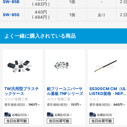
SW-85B
1個
-
2
日
(
483
円
)
440
円
SW-85S
1個
あり
2
日
(
484
円
)
よく一緒に購入されている商品
TW汎用型プラスチ
鉛フリーユニバーサ
SS300CM CM（UL
ックケース
ル基板 TNFシリーズ
LISTED規格・NEPA
対応） 細径
タカチ電機工業
タカチ電機工業
ミスミ
通常価格(税別)：
190
円
～
通常価格(税別)：
151
円
～
通常価格(税別)：
945
円
～
在庫品1日目～
在庫品1日目～
在庫品1日目
当日出荷可能
当日出荷可能
当日出荷可能