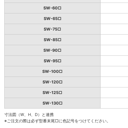
SW-60□
SW-65□
SW-75□
SW-85□
SW-90□
SW-95□
SW-100□
SW-120□
SW-125□
SW-130□
寸法図（W、H、D）と連携
※ご注文の際は必ず型番末尾□に色記号をつけてください。