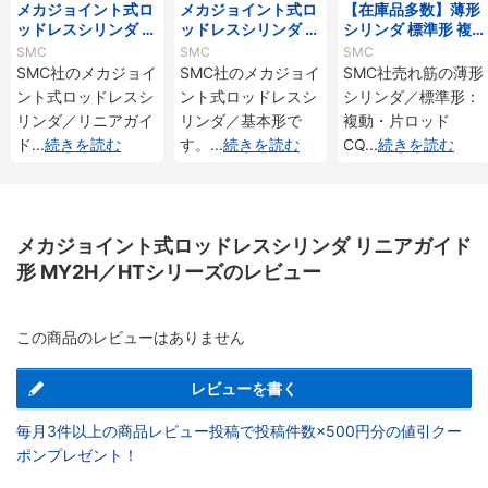
メカジョイント式ロ
メカジョイント式ロ
【在庫品多数】薄形
ッドレスシリンダ リ
ッドレスシリンダ 基
シリンダ 標準形 複
ニアガイド形 MY1H
本形 MY1Bシリーズ
動・片ロッド CQ2
SMC
SMC
SMC
シリーズ
シリーズ
SMC社のメカジョイ
SMC社のメカジョイ
SMC社売れ筋の薄形
ント式ロッドレスシ
ント式ロッドレスシ
シリンダ／標準形：
リンダ／リニアガイ
リンダ／基本形で
複動・片ロッド
ド
...
続きを読む
す。
...
続きを読む
CQ
...
続きを読む
メカジョイント式ロッドレスシリンダ リニアガイド
形 MY2H／HTシリーズのレビュー
この商品のレビューはありません
レビューを書く
毎月3件以上の商品レビュー投稿で投稿件数×500円分の値引クー
ポンプレゼント！