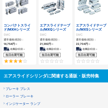
コンパクトスライ
エアスライドテーブ
エアスライドテーブ
ド/MXHシリーズ
ル/MXQシリーズ
ル/MXSシリーズ
SMC
SMC
SMC
通常価格(税別)：
通常価格(税別)：
通常価格(税別)：
14,754
円
～
21,392
円
～
22,704
円
～
在庫品1日目～
在庫品1日目～
在庫品1日目～
当日出荷可能
当日出荷可能
当日出荷可能
4
0
エアスライドシリンダに関連する通販・販売特集
ブレーキ プレス
ローラー ブレーキ
インジケーター ランプ