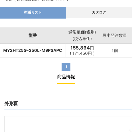
型番リスト
カタログ
通常単価(税別)
型番
最小発注数量
(税込単価)
155,864
円
MY2HT25G-250L-M9PSAPC
1個
(
171,450
円
)
1
商品情報
外形図