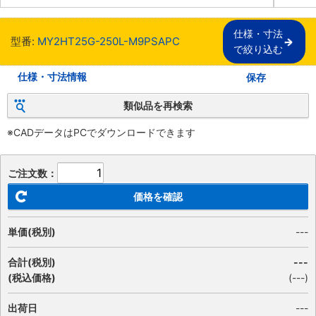
仕様・寸法

型番:
MY2HT25G-250L-M9PSAPC
で絞り込む
仕様・寸法情報
保存
類似品を再検索
※CADデータはPCでダウンロードできます
ご注文数：
価格を確認
単価(税別)
---
合計(税別)
---
(税込価格)
(
---
)
出荷日
---