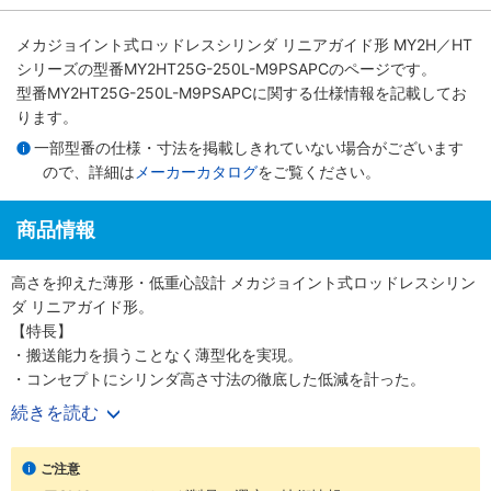
メカジョイント式ロッドレスシリンダ リニアガイド形 MY2H／HT
シリーズ
の型番MY2HT25G-250L-M9PSAPCのページです。
型番MY2HT25G-250L-M9PSAPCに関する仕様情報を記載してお
ります。
一部型番の仕様・寸法を掲載しきれていない場合がございます
ので、詳細は
メーカーカタログ
をご覧ください。
商品情報
高さを抑えた薄形・低重心設計 メカジョイント式ロッドレスシリン
ダ リニアガイド形。
【特長】
・搬送能力を損うことなく薄型化を実現。
・コンセプトにシリンダ高さ寸法の徹底した低減を計った。
続きを読む
【20-シリーズ 銅系・フッ素系不可仕様】
・銅材質、フッ素材質を嫌う環境での使用に対応。
ご注意
・外形寸法は標準品と同一。