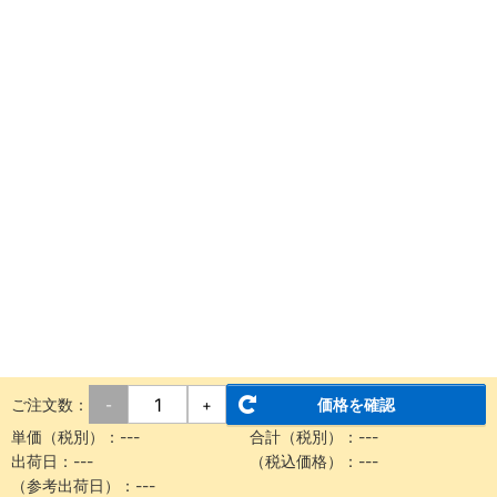
ご注文数：
価格を確認
-
+
単価（税別）：
---
合計（税別）：
---
出荷日：
---
（税込価格）：
---
（参考出荷日）：
---