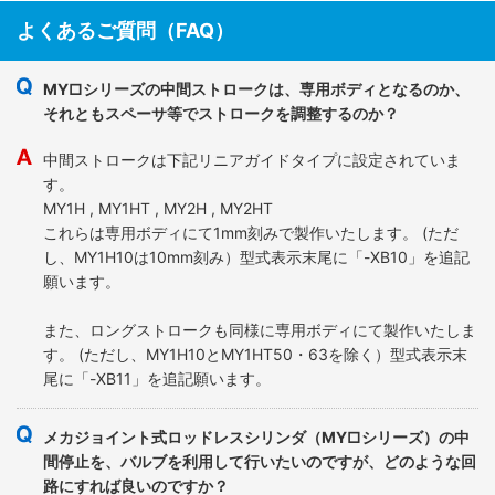
よくあるご質問（FAQ）
MY□シリーズの中間ストロークは、専用ボディとなるのか、
それともスペーサ等でストロークを調整するのか？
中間ストロークは下記リニアガイドタイプに設定されていま
す。
MY1H , MY1HT , MY2H , MY2HT
これらは専用ボディにて1mm刻みで製作いたします。 (ただ
し、MY1H10は10mm刻み）型式表示末尾に「-XB10」を追記
願います。
また、ロングストロークも同様に専用ボディにて製作いたしま
す。 (ただし、MY1H10とMY1HT50・63を除く）型式表示末
尾に「-XB11」を追記願います。
メカジョイント式ロッドレスシリンダ（MY□シリーズ）の中
間停止を、バルブを利用して行いたいのですが、どのような回
路にすれば良いのですか？