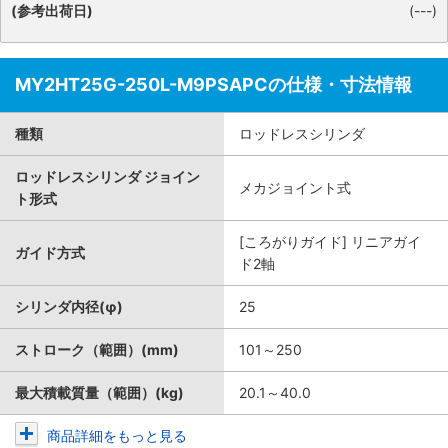
(参考出荷日)
(---)
MY2HT25G-250L-M9PSAPCの仕様・寸法情報
種類
ロッドレスシリンダ
ロッドレスシリンダ ジョイン
メカジョイント式
ト形式
[ころがりガイド] リニアガイ
ガイド方式
ド2軸
シリンダ内径(φ)
25
ストローク（範囲）(mm)
101～250
最大積載質量（範囲）(kg)
20.1～40.0
商品詳細をもっと見る