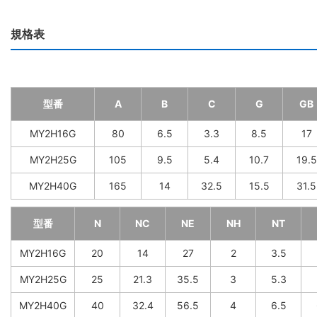
規格表
型番
A
B
C
G
GB
MY2H16G
80
6.5
3.3
8.5
17
MY2H25G
105
9.5
5.4
10.7
19.5
MY2H40G
165
14
32.5
15.5
31.5
型番
N
NC
NE
NH
NT
MY2H16G
20
14
27
2
3.5
MY2H25G
25
21.3
35.5
3
5.3
MY2H40G
40
32.4
56.5
4
6.5