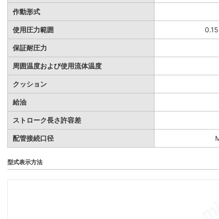
作動形式
使用圧力範囲
0.1
保証耐圧力
周囲温度および使用流体温度
クッション
給油
ストローク長さ許容差
配管接続口径
型式表示方法