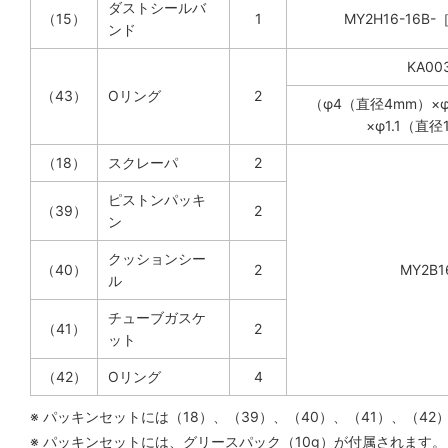
ダストシールバ
（15）
1
MY2H16-16
ンド
KA00
（43）
Oリング
2
（φ4（直径4mm）×φ
×φ1.1（直径
（18）
スクレーパ
2
ピストンパッキ
（39）
2
ン
クッションシー
（40）
2
MY2B1
ル
チューブガスケ
（41）
2
ット
（42）
Oリング
4
※ パッキンセットには（18）、（39）、（40）、（41）、（
※ パッキンセットには、グリースパック（10g）が付属されます。