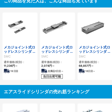
この商品を見た人は、こんな商品も見ています
メカジョイント式ロ
メカジョイント式ロ
メカジョイント式ロ
ッドレスシリンダ リ
ッドレスシリンダ リ
ッドレスシリンダ 高
ニアガイド形 二次電
ニアガイド形 MY1H
剛性・リニアガイド
SMC
SMC
SMC
池対応 25A-
シリーズ
形 MY1HTシリーズ
通常価格(税別)：
通常価格(税別)：
通常価格(税別)：
MY2H/HTシリーズ
11,236
円
～
2,078
円
～
68,857
円
～
19
日目
在庫品1日目～
18
日目～
当日出荷可能
エアスライドシリンダの売れ筋ランキング