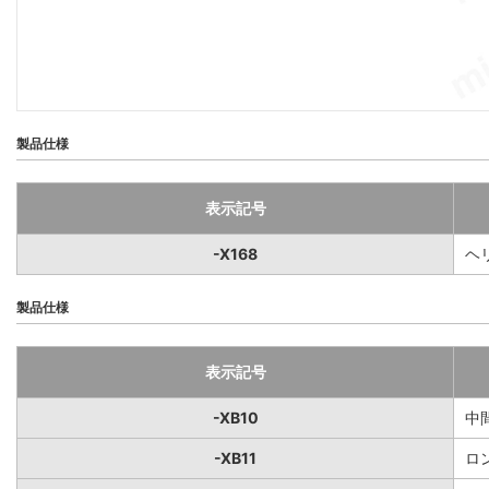
製品仕様
表示記号
-X168
ヘ
製品仕様
表示記号
-XB10
中
-XB11
ロ