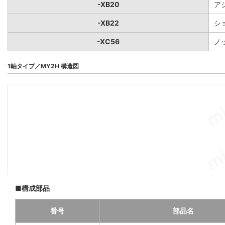
-XB20
ア
-XB22
シ
-XC56
ノ
1軸タイプ／MY2H 構造図
■構成部品
番号
部品名