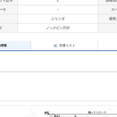
ット記号
L
調整用
ーサ
-
ス
シリンダ
適用
ド
ノックピン穴付
品情報
型番リスト