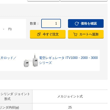
数量：
価格を確認
-
円
)
今すぐ注文
カートへ追加
・片ロッド／
電空レギュレータ ITV1000・2000・3000
シリーズ
シリンダ ジョイント
メカジョイント式
形式
リンダ内径(φ)
25