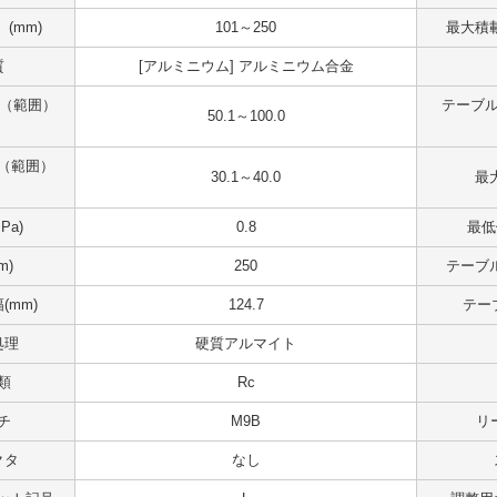
(mm)
101～250
最大積載
質
[アルミニウム] アルミニウム合金
 （範囲）
テーブル
50.1～100.0
（範囲）
30.1～40.0
最大
Pa)
0.8
最低
m)
250
テーブル
(mm)
124.7
テー
処理
硬質アルマイト
類
Rc
チ
M9B
リ
クタ
なし