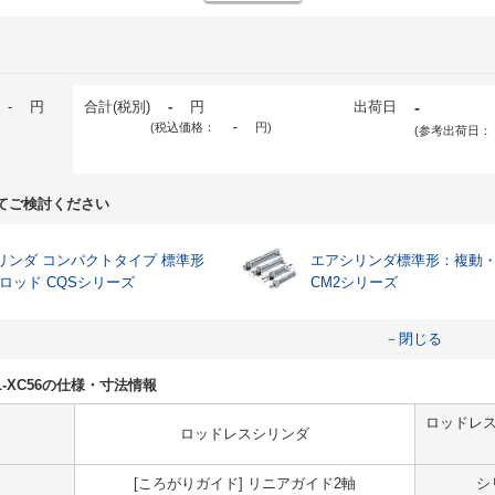
-
円
合計(税別)
-
円
出荷日
-
(税込価格：
-
円
)
(参考出荷日：
てご検討ください
リンダ コンパクトタイプ 標準形
エアシリンダ標準形：複動
片ロッド CQSシリーズ
CM2シリーズ
－閉じる
9BL-XC56の仕様・寸法情報
ロッドレス
ロッドレスシリンダ
[ころがりガイド] リニアガイド2軸
シ