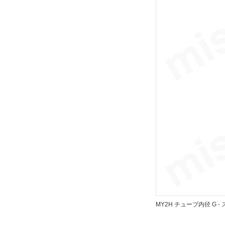
テーブルサイズ 高さ
37
解除
テーブル表面処理
硬質アルマイト
解除
配管形式
集中配管形
解除
ポートねじ種類
MY2H チューブ内径 G -
Rc
解除