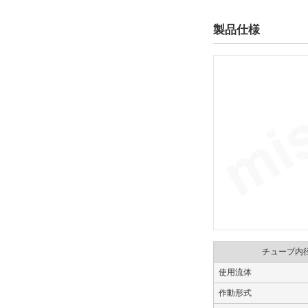
製品仕様
仕様
磁石内蔵
解除
オートスイッチ
M9B
解除
リード線長さ(m)
3
解除
チューブ内
リード線コネクタ
使用流体
なし
作動形式