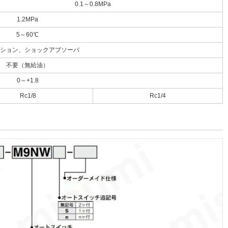
0.1～0.8MPa
1.2MPa
5～60℃
ション、ショックアブソーバ
不要（無給油）
0～+1.8
Rc1/8
Rc1/4