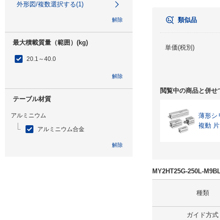
外形図/複数選択する(1)
類似品
解除
最大積載質量（範囲）(kg)
単価(税別)
20.1～40.0
解除
閲覧中の商品と併せ
テーブル材質
アルミニウム
薄形シ
複動 
アルミニウム合金
解除
特性
MY2HT25G-250L-M
なし
種類
解除
ガイド方式