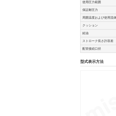
使用圧力範囲
解除
保証耐圧力
スイッチ数
周囲温度および使用流
2
クッション
解除
給油
ストローク長さ許容差
ストローク調整ユニット記号
配管接続口径
L
型式表示方法
解除
種別
シリンダ
解除
オーダーメイド
ノックピン穴付