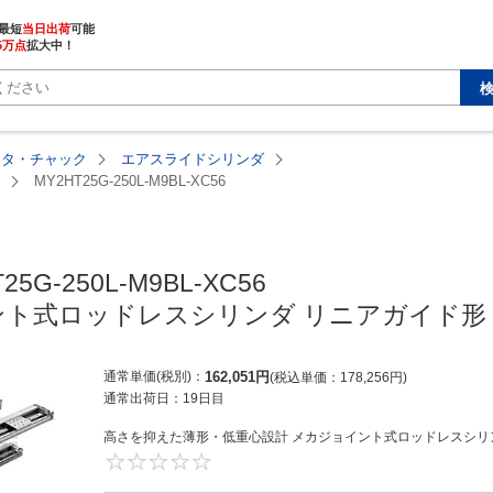
最短
当日出荷
5万点
拡大中！
ータ・チャック
エアスライドシリンダ
MY2HT25G-250L-M9BL-XC56
25G-250L-M9BL-XC56

ト式ロッドレスシリンダ リニアガイド形 M
通常単価(税別)
162,051
円
税込単価
178,256
円
通常出荷日：
19日目
高さを抑えた薄形・低重心設計 メカジョイント式ロッドレスシリン
0