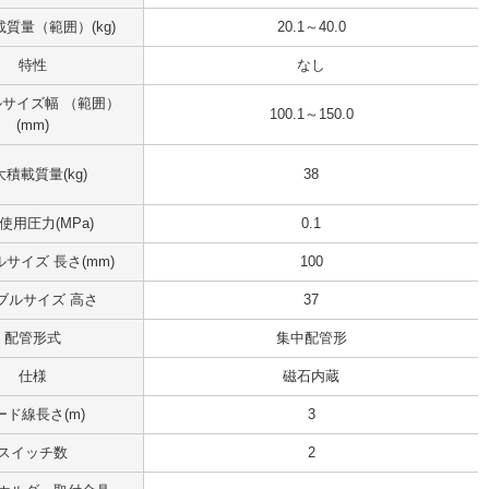
質量（範囲）(kg)
20.1～40.0
特性
なし
サイズ幅 （範囲）
100.1～150.0
(mm)
積載質量(kg)
38
使用圧力(MPa)
0.1
サイズ 長さ(mm)
100
ブルサイズ 高さ
37
配管形式
集中配管形
仕様
磁石内蔵
ード線長さ(m)
3
スイッチ数
2