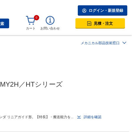
ログイン・新規登録
0
見積・注文
検索
カート
お問い合わせ
メカニカル部品技術窓口
Y2H／HTシリーズ
ダ リニアガイド形。【特長】・搬送能力を...
詳細を確認