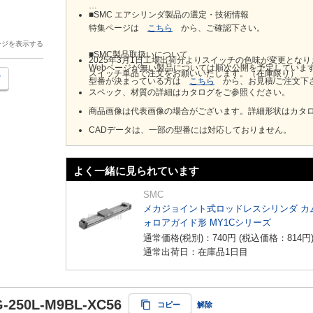
■SMC エアシリンダ製品の選定・技術情報
特集ページは
こちら
から、ご確認下さい。
ージを表示する
■SMC製品取扱いについて
2025年3月1日工場出荷分よりスイッチの色味が変更とな
Webページが無い製品については順次公開を予定していま
スイッチ単品で注文をお願いいたします。（在庫限り）
型番が決まっている方は
こちら
から、お見積/ご注文下
スペック、材質の詳細はカタログをご参照ください。
商品画像は代表画像の場合がございます。詳細形状はカタ
CADデータは、一部の型番には対応しておりません。
よく一緒に見られています
SMC
メカジョイント式ロッドレスシリンダ カ
ォロアガイド形 MY1Cシリーズ
通常価格(税別)：
740
円
(税込価格：
814
円
通常出荷日：在庫品1日目
-250L-M9BL-XC56
コピー
解除