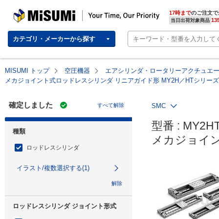
MISUMI | Your Time, Our Priority
17時まで
のご注文で
13
当日出荷対象商品
カテゴリ・メーカーから探す
MISUMI トップ
空圧機器
エアシリンダ・ロータリーアクチュエ
メカジョイント式ロッドレスシリンダ リニアガイド形 MY2H／HTシリーズ
確定しました
すべて解除
SMC
型番 : MY2HT
種類
メカジョイン
ロッドレスシリンダ
イラスト/複数選択する(1)
解除
ロッドレスシリンダ ジョイント形式