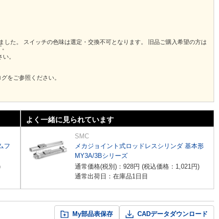
りました。 スイッチの色味は選定・交換不可となります。 旧品ご購入希望の方は
す。
さい。
ログをご参照ください。
よく一緒に見られています
SMC
ムフ
メカジョイント式ロッドレスシリンダ 基本形
MY3A/3Bシリーズ
)
通常価格(税別)：
928
円
(税込価格：
1,021
円
)
通常出荷日：在庫品1日目
My部品表保存
CADデータダウンロード