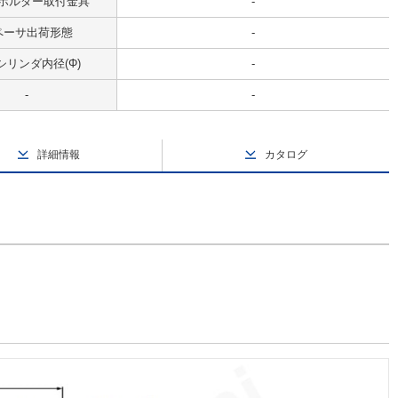
ホルダー取付金具
-
ペーサ出荷形態
-
シリンダ内径(Φ)
-
-
-
詳細情報
カタログ