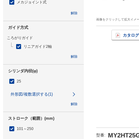
メカジョイント式
解除
画像をクリックして拡大イメ
ガイド方式
カタログ
ころがりガイド
リニアガイド2軸
解除
シリンダ内径(φ)
25
外形図/複数選択する(1)
解除
ストローク（範囲）(mm)
101～250
MY2HT25G
型番
: