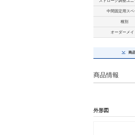
ストローク調整ユニ
最大積載質量(kg)
中間固定用スペ
38
種別
解除
オーダーメイ
ストローク(mm)
250
商
解除
商品情報
テーブルサイズ 長さ(mm)
100
解除
テーブルサイズ 幅(mm)
外形図
124.7
解除