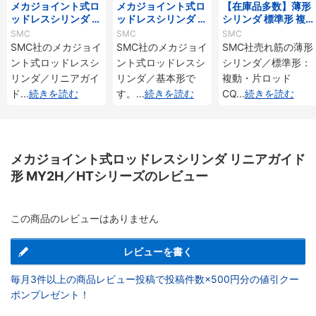
メカジョイント式ロ
メカジョイント式ロ
【在庫品多数】薄形
ッドレスシリンダ リ
ッドレスシリンダ 基
シリンダ 標準形 複
ニアガイド形 MY1H
本形 MY1Bシリーズ
動・片ロッド CQ2
SMC
SMC
SMC
シリーズ
シリーズ
SMC社のメカジョイ
SMC社のメカジョイ
SMC社売れ筋の薄形
ント式ロッドレスシ
ント式ロッドレスシ
シリンダ／標準形：
リンダ／リニアガイ
リンダ／基本形で
複動・片ロッド
ド
...
続きを読む
す。
...
続きを読む
CQ
...
続きを読む
メカジョイント式ロッドレスシリンダ リニアガイド
形 MY2H／HTシリーズのレビュー
この商品のレビューはありません
レビューを書く
毎月3件以上の商品レビュー投稿で投稿件数×500円分の値引クー
ポンプレゼント！