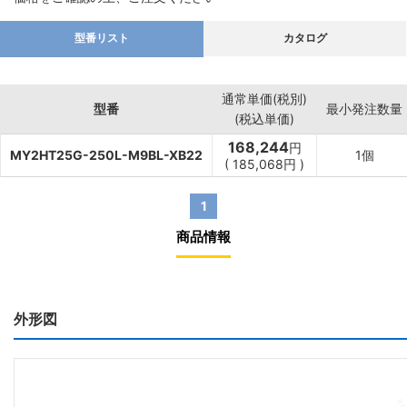
型番リスト
カタログ
通常単価(税別)
型番
最小発注数量
(税込単価)
168,244
円
MY2HT25G-250L-M9BL-XB22
1個
(
185,068
円
)
1
商品情報
外形図