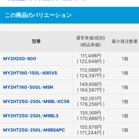
この商品のバリエーション
通常単価(税別)
型番
最小発注数量
(税込単価)
111,498
円
MY2H25G-600
1個
(
122,648
円
)
113,088
円
MY2HT16G-150L-A90VS
1個
(
124,397
円
)
149,606
円
MY2HT16G-500L-M9N
1個
(
164,567
円
)
162,051
円
MY2HT25G-250L-M9BL-XC56
1個
(
178,256
円
)
155,169
円
MY2HT25G-250L-M9BL3
1個
(
170,686
円
)
155,676
円
MY2HT25G-250L-M9BSAPC
1個
(
171,244
円
)