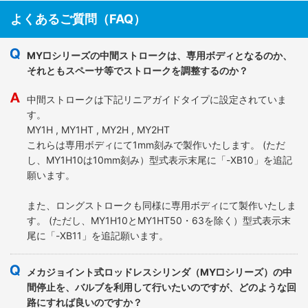
よくあるご質問（FAQ）
MY□シリーズの中間ストロークは、専用ボディとなるのか、
それともスペーサ等でストロークを調整するのか？
中間ストロークは下記リニアガイドタイプに設定されていま
す。
MY1H , MY1HT , MY2H , MY2HT
これらは専用ボディにて1mm刻みで製作いたします。 (ただ
し、MY1H10は10mm刻み）型式表示末尾に「-XB10」を追記
願います。
また、ロングストロークも同様に専用ボディにて製作いたしま
す。 (ただし、MY1H10とMY1HT50・63を除く）型式表示末
尾に「-XB11」を追記願います。
メカジョイント式ロッドレスシリンダ（MY□シリーズ）の中
間停止を、バルブを利用して行いたいのですが、どのような回
路にすれば良いのですか？