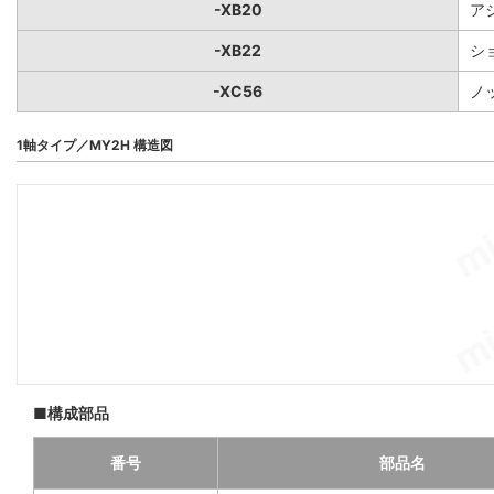
-XB20
ア
-XB22
シ
-XC56
ノ
1軸タイプ／MY2H 構造図
■構成部品
番号
部品名