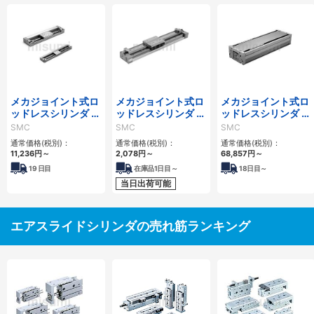
メカジョイント式ロ
メカジョイント式ロ
メカジョイント式ロ
ッドレスシリンダ リ
ッドレスシリンダ リ
ッドレスシリンダ 高
ニアガイド形 二次電
ニアガイド形 MY1H
剛性・リニアガイド
SMC
SMC
SMC
池対応 25A-
シリーズ
形 MY1HTシリーズ
通常価格(税別)：
通常価格(税別)：
通常価格(税別)：
MY2H/HTシリーズ
11,236
円
～
2,078
円
～
68,857
円
～
19
日目
在庫品1日目～
18
日目～
当日出荷可能
エアスライドシリンダの売れ筋ランキング