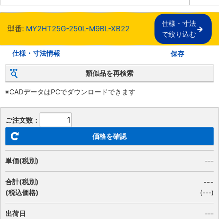
仕様・寸法

型番:
MY2HT25G-250L-M9BL-XB22
で絞り込む
仕様・寸法情報
保存
類似品を再検索
※CADデータはPCでダウンロードできます
ご注文数：
価格を確認
単価(税別)
---
合計(税別)
---
(税込価格)
(
---
)
出荷日
---