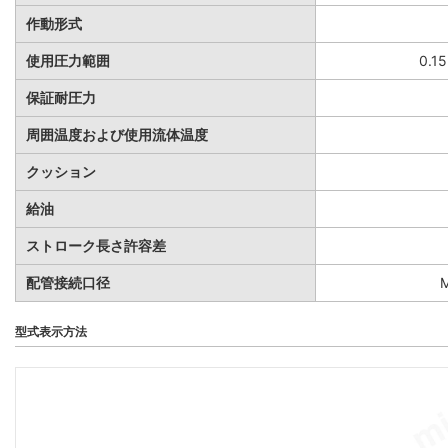
作動形式
使用圧力範囲
0.1
保証耐圧力
周囲温度および使用流体温度
クッション
給油
ストローク長さ許容差
配管接続口径
型式表示方法