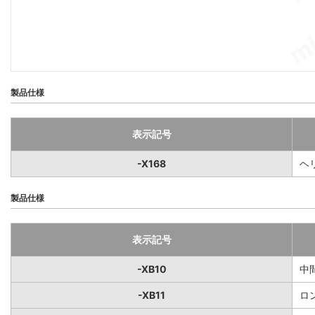
製品仕様
表示記号
-X168
ヘ
製品仕様
表示記号
-XB10
中
-XB11
ロ