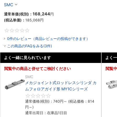
形 MY2H／HTシリーズ
SMC
168,244
通常単価(税別)：
円
(税込単価)：
185,068
円
0
0件のレビュー（商品レビューの投稿ができます）
この商品のFAQをみる(3件)
よく一緒に見られています
よく一
閲覧中の商品と併せてご検討ください
閲覧
SMC
メカジョイント式ロッドレスシリンダ カ
ムフォロアガイド形 MY1Cシリーズ
0
通常価格(税別)：
740
円
～
(税込価格：
814
円
～)
通常出荷日：在庫品1日目