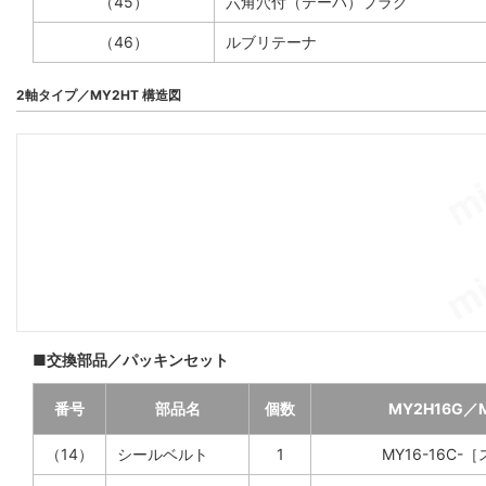
（45）
六角穴付（テーパ）プラグ
（46）
ルブリテーナ
2軸タイプ／MY2HT 構造図
■交換部品／パッキンセット
番号
部品名
個数
MY2H16G／
（14）
シールベルト
1
MY16-16C