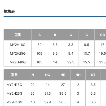
規格表
型番
A
B
C
G
GB
MY2H16G
80
6.5
3.3
8.5
17
MY2H25G
105
9.5
5.4
10.7
19.5
MY2H40G
165
14
32.5
15.5
31.5
型番
N
NC
NE
NH
NT
MY2H16G
20
14
27
2
3.5
MY2H25G
25
21.3
35.5
3
5.3
MY2H40G
40
32.4
56.5
4
6.5