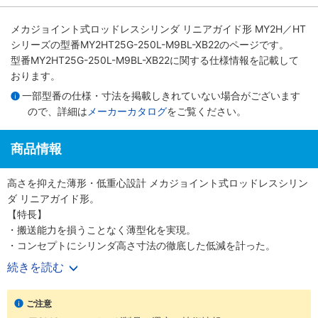
メカジョイント式ロッドレスシリンダ リニアガイド形 MY2H／HT
シリーズ
の型番MY2HT25G-250L-M9BL-XB22のページです。
型番MY2HT25G-250L-M9BL-XB22に関する仕様情報を記載して
おります。
一部型番の仕様・寸法を掲載しきれていない場合がございます
ので、詳細は
メーカーカタログ
をご覧ください。
商品情報
高さを抑えた薄形・低重心設計 メカジョイント式ロッドレスシリン
ダ リニアガイド形。
【特長】
・搬送能力を損うことなく薄型化を実現。
・コンセプトにシリンダ高さ寸法の徹底した低減を計った。
続きを読む
【20-シリーズ 銅系・フッ素系不可仕様】
・銅材質、フッ素材質を嫌う環境での使用に対応。
ご注意
・外形寸法は標準品と同一。