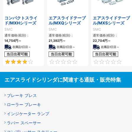
コンパクトスライ
エアスライドテーブ
エアスライドテーブ
ド/MXHシリーズ
ル/MXQシリーズ
ル/MXSシリーズ
SMC
SMC
SMC
通常価格(税別)：
通常価格(税別)：
通常価格(税別)：
14,754
円
～
21,392
円
～
22,704
円
～
在庫品1日目～
在庫品1日目～
在庫品1日目～
当日出荷可能
当日出荷可能
当日出荷可能
4
0
エアスライドシリンダに関連する通販・販売特集
ブレーキ プレス
ローラー ブレーキ
インジケーター ランプ
ラバー スペーサー
コンプレッサー スクリュー