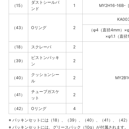
ダストシールバ
（15）
1
MY2H16-16
ンド
KA00
（43）
Oリング
2
（φ4（直径4mm）×φ
×φ1.1（直径
（18）
スクレーパ
2
ピストンパッキ
（39）
2
ン
クッションシー
（40）
2
MY2B1
ル
チューブガスケ
（41）
2
ット
（42）
Oリング
4
※ パッキンセットには（18）、（39）、（40）、（41）、（
※ パッキンセットには、グリースパック（10g）が付属されます。