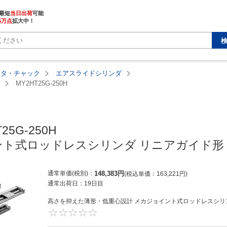
最短
当日出荷
5万点
拡大中！
ータ・チャック
エアスライドシリンダ
MY2HT25G-250H
25G-250H

ト式ロッドレスシリンダ リニアガイド形 M
通常単価(税別)
148,383
円
税込単価
163,221
円
通常出荷日：
19日目
高さを抑えた薄形・低重心設計 メカジョイント式ロッドレスシリン
0