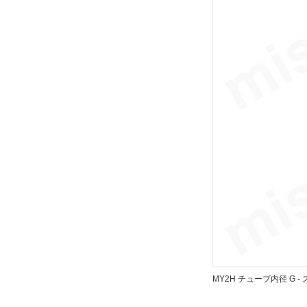
テーブルサイズ 高さ
37
解除
テーブル表面処理
硬質アルマイト
解除
配管形式
集中配管形
解除
ポートねじ種類
MY2H チューブ内径 G -
Rc
解除