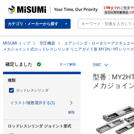
MISUMI | Your Time, Our Priority
17時まで
のご注文で
13
当日出荷対象商品
カテゴリ・メーカーから探す
MISUMI トップ
空圧機器
エアシリンダ・ロータリーアクチュエ
メカジョイント式ロッドレスシリンダ リニアガイド形 MY2H／HTシリーズ
確定しました
すべて解除
SMC
型番 : MY2HT
種類
メカジョイン
ロッドレスシリンダ
イラスト/複数選択する(1)
解除
ロッドレスシリンダ ジョイント形式