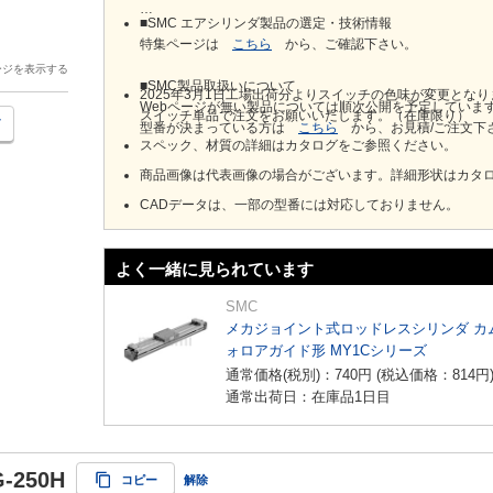
■SMC エアシリンダ製品の選定・技術情報
特集ページは
こちら
から、ご確認下さい。
ージを表示する
■SMC製品取扱いについて
2025年3月1日工場出荷分よりスイッチの色味が変更とな
Webページが無い製品については順次公開を予定していま
スイッチ単品で注文をお願いいたします。（在庫限り）
型番が決まっている方は
こちら
から、お見積/ご注文下
スペック、材質の詳細はカタログをご参照ください。
商品画像は代表画像の場合がございます。詳細形状はカタ
CADデータは、一部の型番には対応しておりません。
よく一緒に見られています
SMC
メカジョイント式ロッドレスシリンダ カ
ォロアガイド形 MY1Cシリーズ
通常価格(税別)：
740
円
(税込価格：
814
円
通常出荷日：在庫品1日目
-250H
コピー
解除