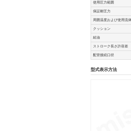
使用圧力範囲
解除
保証耐圧力
種別
周囲温度および使用流
シリンダ
クッション
解除
給油
ストローク長さ許容差
オーダーメイド
配管接続口径
なし
型式表示方法
解除
タイプ
MY2HT
CAD
2D
3D