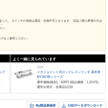
りました。 スイッチの色味は選定・交換不可となります。 旧品ご購入希望の方は
す。
さい。
ログをご参照ください。
よく一緒に見られています
SMC
ムフ
メカジョイント式ロッドレスシリンダ 基本形
MY3A/3Bシリーズ
)
通常価格(税別)：
928
円
(税込価格：
1,021
円
)
通常出荷日：在庫品1日目
My部品表保存
CADデータダウンロード