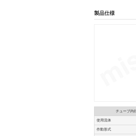
製品仕様
仕様
磁石内蔵
解除
オートスイッチ
なし
解除
リード線コネクタ
なし
解除
チューブ内
ストローク調整ユニット記号
使用流体
H
作動形式