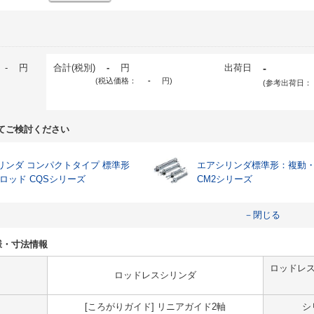
-
円
合計(税別)
-
円
出荷日
-
(税込価格：
-
円
)
(参考出荷日：
てご検討ください
リンダ コンパクトタイプ 標準形
エアシリンダ標準形：複動
片ロッド CQSシリーズ
CM2シリーズ
－閉じる
仕様・寸法情報
ロッドレス
ロッドレスシリンダ
[ころがりガイド] リニアガイド2軸
シ