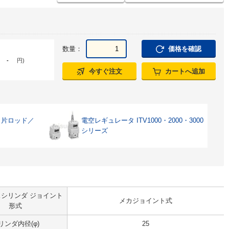
数量：
価格を確認
-
円
)
今すぐ注文
カートへ追加
・片ロッド／
電空レギュレータ ITV1000・2000・3000
シリーズ
シリンダ ジョイント
メカジョイント式
形式
リンダ内径(φ)
25