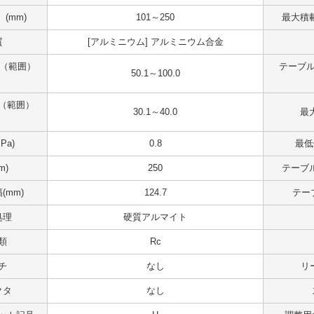
(mm)
101～250
最大積載
質
[アルミニウム] アルミニウム合金
 （範囲）
テーブル
50.1～100.0
（範囲）
30.1～40.0
最大
Pa)
0.8
最低
m)
250
テーブル
(mm)
124.7
テー
処理
硬質アルマイト
類
Rc
チ
なし
リ
クタ
なし