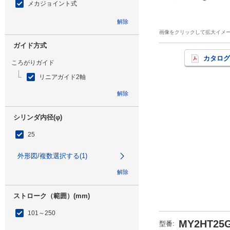
メカジョイント式
解除
画像をクリックして拡大イメ
ガイド方式
カタログ
ころがりガイド
リニアガイド2軸
解除
シリンダ内径(φ)
25
外形図/複数選択する(1)
解除
ストローク（範囲）(mm)
101～250
MY2HT25G
型番
: