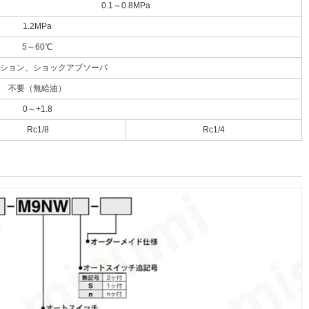
0.1～0.8MPa
1.2MPa
5～60℃
ション、ショックアブソーバ
不要（無給油）
0～+1.8
Rc1/8
Rc1/4