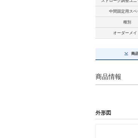
ストローク調整ユニ
最大積載質量(kg)
中間固定用スペ
38
種別
解除
オーダーメイ
ストローク(mm)
250
商
解除
商品情報
テーブルサイズ 長さ(mm)
100
解除
テーブルサイズ 幅(mm)
外形図
124.7
解除