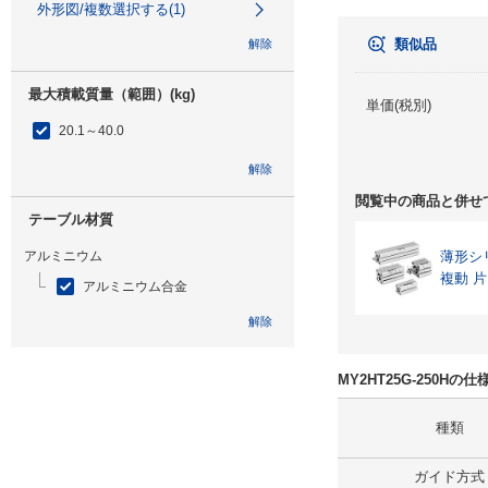
外形図/複数選択する(1)
類似品
解除
最大積載質量（範囲）(kg)
単価(税別)
20.1～40.0
解除
閲覧中の商品と併せ
テーブル材質
アルミニウム
薄形シ
複動 
アルミニウム合金
解除
特性
MY2HT25G-250Hの
なし
種類
解除
ガイド方式