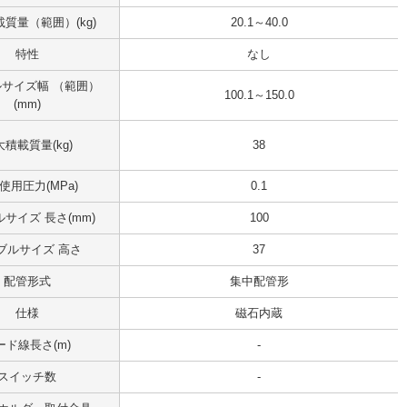
質量（範囲）(kg)
20.1～40.0
特性
なし
サイズ幅 （範囲）
100.1～150.0
(mm)
積載質量(kg)
38
使用圧力(MPa)
0.1
サイズ 長さ(mm)
100
ブルサイズ 高さ
37
配管形式
集中配管形
仕様
磁石内蔵
ード線長さ(m)
-
スイッチ数
-