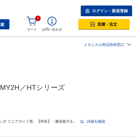
ログイン・新規登録
0
見積・注文
検索
カート
お問い合わせ
メカニカル部品技術窓口
Y2H／HTシリーズ
ダ リニアガイド形。【特長】・搬送能力を...
詳細を確認