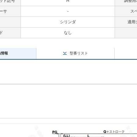
ット記号
H
調整用
ーサ
-
ス
シリンダ
適用
ド
なし
品情報
型番リスト