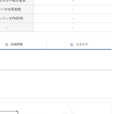
ホルダー取付金具
-
ペーサ出荷形態
-
シリンダ内径(Φ)
-
-
-
詳細情報
カタログ