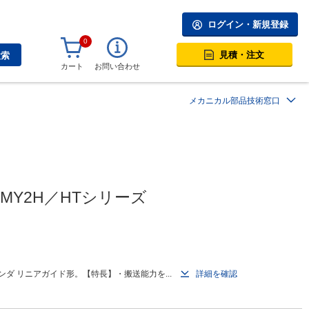
ログイン・新規登録
0
見積・注文
検索
カート
お問い合わせ
メカニカル部品技術窓口
Y2H／HTシリーズ
ダ リニアガイド形。【特長】・搬送能力を...
詳細を確認