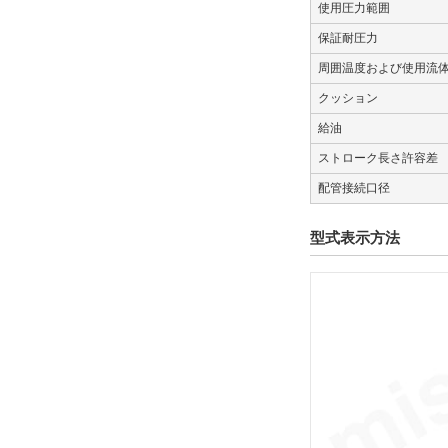
使用圧力範囲
解除
保証耐圧力
スイッチ数
周囲温度および使用流
2
クッション
解除
給油
ストローク長さ許容差
ストローク調整ユニット記号
配管接続口径
ユニットなし
型式表示方法
解除
種別
シリンダ
解除
オーダーメイド
なし