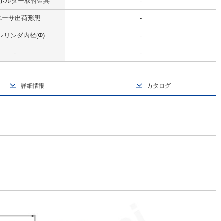
ホルダー取付金具
-
ペーサ出荷形態
-
シリンダ内径(Φ)
-
-
-
詳細情報
カタログ