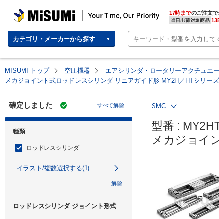
MISUMI | Your Time, Our Priority
17時まで
のご注文で
13
当日出荷対象商品
カテゴリ・メーカーから探す
MISUMI トップ
空圧機器
エアシリンダ・ロータリーアクチュエ
メカジョイント式ロッドレスシリンダ リニアガイド形 MY2H／HTシリーズ
確定しました
すべて解除
SMC
型番 : MY2HT
種類
メカジョイン
ロッドレスシリンダ
イラスト/複数選択する(1)
解除
ロッドレスシリンダ ジョイント形式