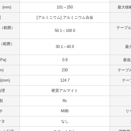
(mm)
101～250
最大積載
質
[アルミニウム] アルミニウム合金
 （範囲）
テーブル
50.1～100.0
（範囲）
30.1～40.0
最大
Pa)
0.8
最低
m)
230
テーブル
(mm)
124.7
テー
処理
硬質アルマイト
類
Rc
チ
M9B
リ
クタ
なし