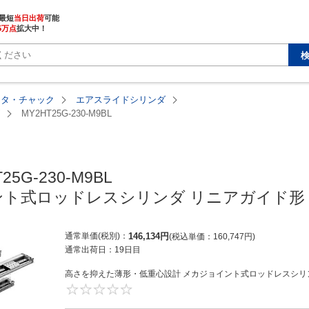
最短
当日出荷
5万点
拡大中！
ータ・チャック
エアスライドシリンダ
MY2HT25G-230-M9BL
25G-230-M9BL

ト式ロッドレスシリンダ リニアガイド形 M
通常単価(税別)
146,134
円
税込単価
160,747
円
通常出荷日：
19日目
高さを抑えた薄形・低重心設計 メカジョイント式ロッドレスシリン
0