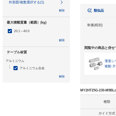
外形図/複数選択する(1)
類似品
解除
最大積載質量（範囲）(kg)
単価(税別)
20.1～40.0
解除
閲覧中の商品と併せ
テーブル材質
アルミニウム
薄形シ
複動 
アルミニウム合金
解除
特性
MY2HT25G-230-M
なし
種類
解除
ガイド方式