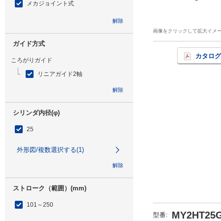
メカジョイント式
解除
画像をクリックして拡大イメ
ガイド方式
カタログ
ころがりガイド
リニアガイド2軸
解除
シリンダ内径(φ)
25
外形図/複数選択する(1)
解除
ストローク（範囲）(mm)
101～250
MY2HT25G
型番
: