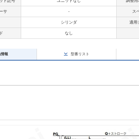
ット記号
ユニットなし
調整用
ーサ
-
ス
シリンダ
適用
ド
なし
品情報
型番リスト