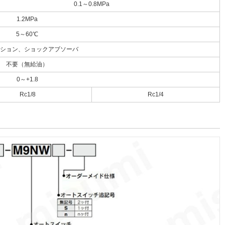
0.1～0.8MPa
1.2MPa
5～60℃
ション、ショックアブソーバ
不要（無給油）
0～+1.8
Rc1/8
Rc1/4