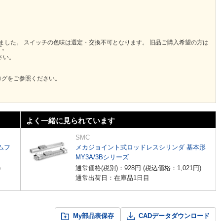
りました。 スイッチの色味は選定・交換不可となります。 旧品ご購入希望の方は
す。
さい。
ログをご参照ください。
よく一緒に見られています
SMC
ムフ
メカジョイント式ロッドレスシリンダ 基本形
MY3A/3Bシリーズ
)
通常価格(税別)：
928
円
(税込価格：
1,021
円
)
通常出荷日：在庫品1日目
My部品表保存
CADデータダウンロード