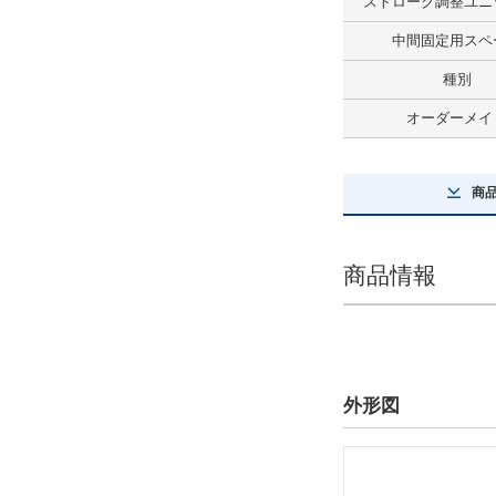
ストローク調整ユニ
最大積載質量(kg)
中間固定用スペ
38
種別
解除
オーダーメイ
ストローク(mm)
230
商
解除
商品情報
テーブルサイズ 長さ(mm)
100
解除
テーブルサイズ 幅(mm)
外形図
124.7
解除