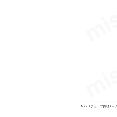
テーブルサイズ 高さ
37
解除
テーブル表面処理
硬質アルマイト
解除
配管形式
集中配管形
解除
ポートねじ種類
MY2H チューブ内径 G -
Rc
解除