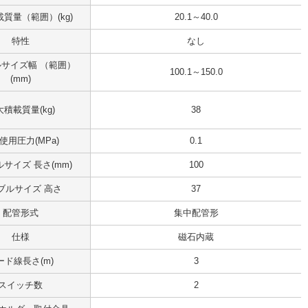
質量（範囲）(kg)
20.1～40.0
特性
なし
サイズ幅 （範囲）
100.1～150.0
(mm)
積載質量(kg)
38
使用圧力(MPa)
0.1
サイズ 長さ(mm)
100
ブルサイズ 高さ
37
配管形式
集中配管形
仕様
磁石内蔵
ード線長さ(m)
3
スイッチ数
2