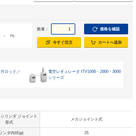
数量：
価格を確認
-
円
)
今すぐ注文
カートへ追加
・片ロッド／
電空レギュレータ ITV1000・2000・3000
シリーズ
シリンダ ジョイント
メカジョイント式
形式
リンダ内径(φ)
25