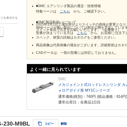
■SMC エアシリンダ製品の選定・技術情報
特集ページは
こちら
から、ご確認下さい。
ージを表示する
■SMC製品取扱いについて
2025年3月1日工場出荷分よりスイッチの色味が変更とな
Webページが無い製品については順次公開を予定していま
スイッチ単品で注文をお願いいたします。（在庫限り）
型番が決まっている方は
こちら
から、お見積/ご注文下
スペック、材質の詳細はカタログをご参照ください。
商品画像は代表画像の場合がございます。詳細形状はカタ
CADデータは、一部の型番には対応しておりません。
よく一緒に見られています
SMC
メカジョイント式ロッドレスシリンダ カ
ォロアガイド形 MY1Cシリーズ
通常価格(税別)：
740
円
(税込価格：
814
円
通常出荷日：在庫品1日目
-230-M9BL
コピー
解除