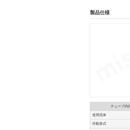
製品仕様
仕様
磁石内蔵
解除
オートスイッチ
M9B
解除
リード線長さ(m)
3
解除
チューブ内
リード線コネクタ
使用流体
なし
作動形式