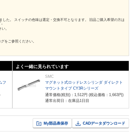
りました。 スイッチの色味は選定・交換不可となります。 旧品ご購入希望の方は
す。
さい。
ログをご参照ください。
よく一緒に見られています
SMC
ムフ
マグネット式ロッドレスシリンダ ダイレクト
マウントタイプ CY3Rシリーズ
)
通常価格(税別)：
1,512
円
(税込価格：
1,663
円
)
通常出荷日：在庫品1日目
My部品表保存
CADデータダウンロード