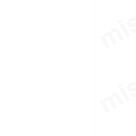
122
解除
テーブルサイズ 高さ
66
解除
テーブル表面処理
硬質アルマイト
解除
サイドシール
なし
解除
配管形式