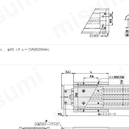
m）、φ20（チューブ内径20mm）