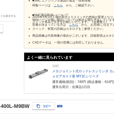
■SMC エアシリンダ製品の選定・技術情報
特集ページは
こちら
から、ご確認下さい。
■SMC製品取扱いについて
ージを表示する
2025年3月1日工場出荷分よりスイッチの色味が変更とな
Webページが無い製品については順次公開を予定していま
スイッチ単品で注文をお願いいたします。（在庫限り）
型番が決まっている方は
こちら
から、お見積/ご注文下
スペック、材質の詳細はカタログをご参照ください。
商品画像は代表画像の場合がございます。詳細形状はカタ
CADデータは、一部の型番には対応しておりません。
よく一緒に見られています
SMC
メカジョイント式ロッドレスシリンダ カ
ォロアガイド形 MY1Cシリーズ
通常価格(税別)：
740
円
(税込価格：
814
円
通常出荷日：在庫品1日目
-400L-M9BW
コピー
解除