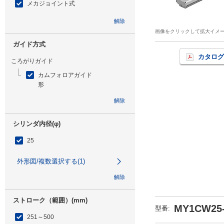
メカジョイント式
解除
画像をクリックして拡大イメ
ガイド方式
カタログ
ころがりガイド
カムフォロアガイド
形
解除
シリンダ内径(φ)
25
外形図/複数選択する(1)
解除
ストローク（範囲）(mm)
MY1CW25
型番
:
251～500