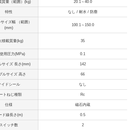
質量（範囲）(kg)
20.1～40.0
特性
なし / 耐水 / 防塵
サイズ幅 （範囲）
100.1～150.0
(mm)
積載質量(kg)
35
使用圧力(MPa)
0.1
サイズ 長さ(mm)
142
ブルサイズ 高さ
66
サイドシール
なし
ートねじ種類
Rc
仕様
磁石内蔵
ード線長さ(m)
0.5
スイッチ数
2