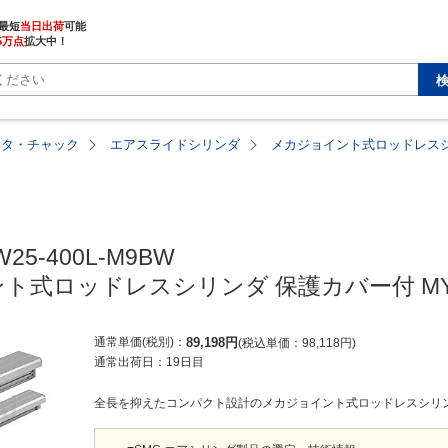
最短
当日出荷
5万点
拡大中！
ータ・チャック
エアスライドシリンダ
メカジョイント式ロッドレスシ
25-400L-M9BW

ト式ロッドレスシリンダ 保護カバー付 MY
通常単価(税別)
89,198
円
税込単価
98,118
円
通常出荷日：
19日目
全長を抑えたコンパクト設計のメカジョイント式ロッドレスシリンダ 