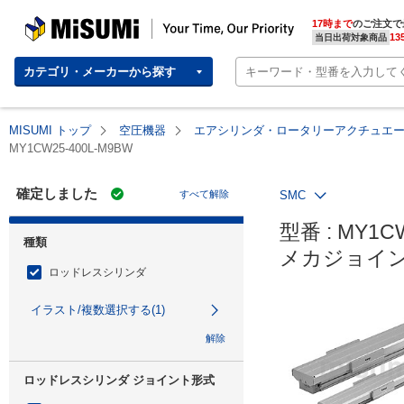
MISUMI | Your Time, Our Priority
17時まで
のご注文で
13
当日出荷対象商品
カテゴリ・メーカーから探す
MISUMI トップ
空圧機器
エアシリンダ・ロータリーアクチュエ
MY1CW25-400L-M9BW
確定しました
すべて解除
SMC
型番 : MY1CW
種類
メカジョイン
ロッドレスシリンダ
イラスト/複数選択する(1)
解除
ロッドレスシリンダ ジョイント形式