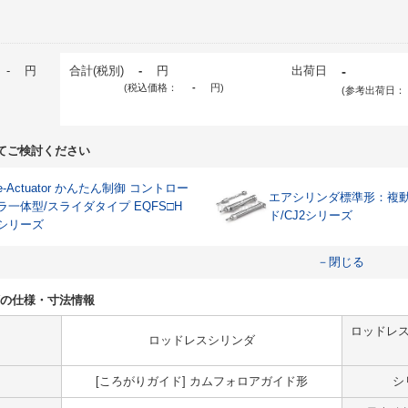
-
円
合計(税別)
-
円
出荷日
-
(税込価格：
-
円
)
(参考出荷日：
てご検討ください
e-Actuator かんたん制御 コントロー
エアシリンダ標準形：複
ラ一体型/スライダタイプ EQFS□H
ド/CJ2シリーズ
シリーズ
－閉じる
9BWの仕様・寸法情報
ロッドレス
ロッドレスシリンダ
[ころがりガイド] カムフォロアガイド形
シ