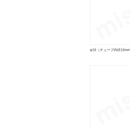
標準形
解除
ポートねじ種類
Rc
解除
φ16（チューブ内径16m
クッション
エアクッション
解除
仕様
磁石内蔵
解除
オートスイッチ