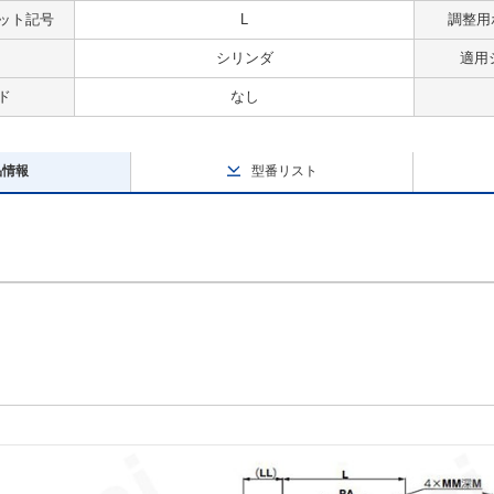
ット記号
L
調整用
シリンダ
適用
ド
なし
品情報
型番リスト