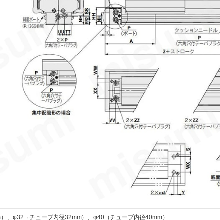
m）、φ32（チューブ内径32mm）、φ40（チューブ内径40mm）