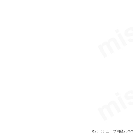
M9BW
解除
リード線長さ(m)
0.5
解除
リード線コネクタ
なし
解除
スイッチ数
2
解除
φ25（チューブ内径25m