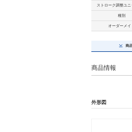
ストローク調整ユニ
解除
種別
最大積載質量(kg)
オーダーメイ
35
解除
商
ストローク(mm)
400
商品情報
解除
テーブルサイズ 長さ(mm)
142
外形図
解除
テーブルサイズ 幅(mm)