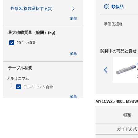
類似品
外形図/複数選択する(1)
解除
単価(税別)
最大積載質量（範囲）(kg)
20.1～40.0
閲覧中の商品と併せ
解除
テーブル材質
アルミニウム
アルミニウム合金
解除
MY1CW25-400L-M
特性
種類
耐水
ガイド方式
防塵