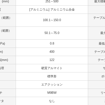
(mm)
251～500
最大積載
質
[アルミニウム] アルミニウム合金
 （範囲）
テーブル
100.1～150.0
（範囲）
50.1～75.0
最大
Pa)
0.8
最低
m)
400
テーブル
(mm)
122
テー
処理
硬質アルマイト
標準形
ポ
エアクッション
チ
M9BW
リ
クタ
なし