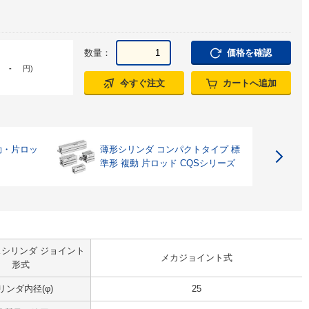
数量：
価格を確認
-
円
)
今すぐ注文
カートへ追加
動・片ロッ
薄形シリンダ コンパクトタイプ 標
準形 複動 片ロッド CQSシリーズ
シリンダ ジョイント
メカジョイント式
形式
リンダ内径(φ)
25