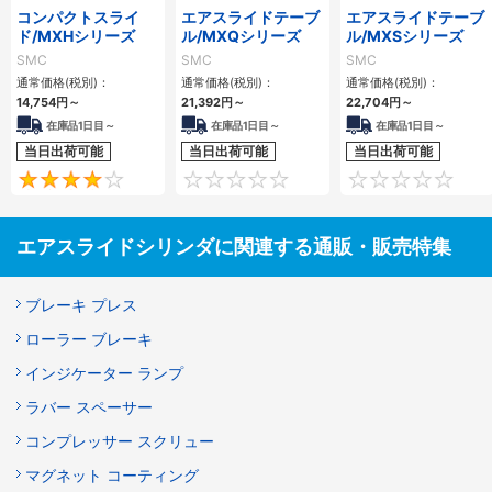
コンパクトスライ
エアスライドテーブ
エアスライドテーブ
ド/MXHシリーズ
ル/MXQシリーズ
ル/MXSシリーズ
SMC
SMC
SMC
通常価格(税別)：
通常価格(税別)：
通常価格(税別)：
14,754
円
～
21,392
円
～
22,704
円
～
在庫品1日目～
在庫品1日目～
在庫品1日目～
当日出荷可能
当日出荷可能
当日出荷可能
4
0
エアスライドシリンダに関連する通販・販売特集
ブレーキ プレス
ローラー ブレーキ
インジケーター ランプ
ラバー スペーサー
コンプレッサー スクリュー
マグネット コーティング