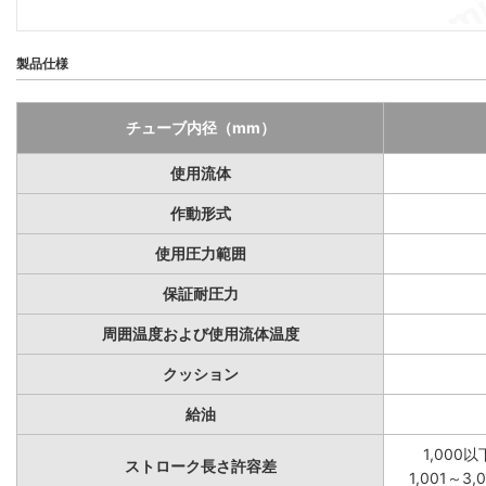
製品仕様
チューブ内径（mm）
使用流体
作動形式
使用圧力範囲
保証耐圧力
周囲温度および使用流体温度
クッション
給油
1,000以
ストローク長さ許容差
1,001～3