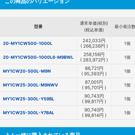
この商品のバリエーション
通常単価(税別)
型番
最小発注
(税込単価)
242,033
円
20-MY1CW50G-1000L
1個
(
266,236
円
)
258,156
円
20-MY1CW50G-1000L6-M9BWL
1個
(
283,972
円
)
86,721
円
MY1CW20-500L-M9N
1個
(
95,393
円
)
87,001
円
MY1CW25-300L-M9NWV
1個
(
95,701
円
)
90,743
円
MY1CW25-300L-Y59BL
1個
(
99,817
円
)
90,740
円
MY1CW25-300L-Y7BAL
1個
(
99,814
円
)