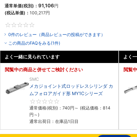
91,106
通常単価(税別)：
円
(税込単価)：
100,217
円
0
0件のレビュー（商品レビューの投稿ができます）
この商品のFAQをみる(1件)
よく一緒に見られています
よく一
閲覧中の商品と併せてご検討ください
閲覧
SMC
メカジョイント式ロッドレスシリンダ カ
ムフォロアガイド形 MY1Cシリーズ
0
通常価格(税別)：
740
円
～
(税込価格：
814
円
～)
通常出荷日：在庫品1日目