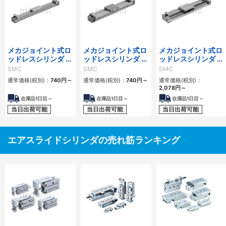
メカジョイント式ロ
メカジョイント式ロ
メカジョイント式ロ
ッドレスシリンダ 基
ッドレスシリンダ カ
ッドレスシリンダ リ
本形 MY1Bシリーズ
ムフォロアガイド形
ニアガイド形 MY1H
SMC
SMC
SMC
MY1Cシリーズ
シリーズ
通常価格(税別)：
740
円
～
通常価格(税別)：
740
円
～
通常価格(税別)：
2,078
円
～
在庫品1日目～
在庫品1日目～
在庫品1日目～
当日出荷可能
当日出荷可能
当日出荷可能
エアスライドシリンダの売れ筋ランキング