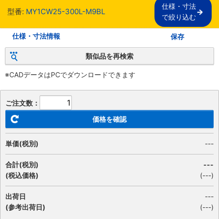
仕様・寸法

型番:
MY1CW25-300L-M9BL
で絞り込む
仕様・寸法情報
保存
類似品を再検索
※CADデータはPCでダウンロードできます
ご注文数：
価格を確認
単価(税別)
---
合計(税別)
---
(税込価格)
(
---
)
出荷日
---
(参考出荷日)
(---)