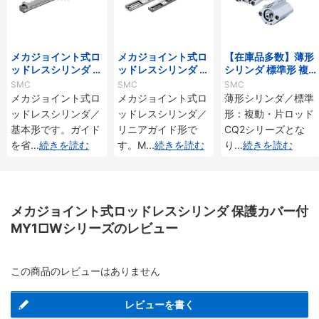
メカジョイント式ロ
メカジョイント式ロ
【在庫品多数】薄形
ッドレスシリンダ 基
ッドレスシリンダ リ
シリンダ 標準形 複
本形 MY1Bシリーズ
ニアガイド形 MY2H
動・片ロッド CQ2
SMC
SMC
SMC
／HTシリーズ
シリーズ
メカジョイント式ロ
メカジョイント式ロ
薄形シリンダ／標準
ッドレスシリンダ／
ッドレスシリンダ／
形：複動・片ロッド
基本形です。ガイド
リニアガイド形で
CQ2シリーズとな
を省
...
続きを読む
す。M
...
続きを読む
り
...
続きを読む
メカジョイント式ロッドレスシリンダ 保護カバー付
MY1□Wシリーズのレビュー
この商品のレビューはありません
レビューを書く