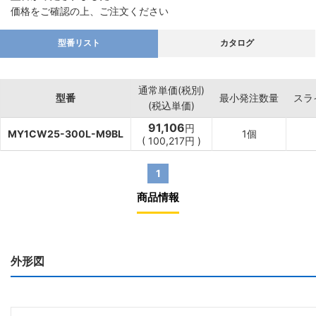
価格をご確認の上、ご注文ください
型番リスト
カタログ
通常単価(税別)
型番
最小発注数量
スラ
(税込単価)
91,106
円
MY1CW25-300L-M9BL
1個
(
100,217
円
)
1
商品情報
外形図