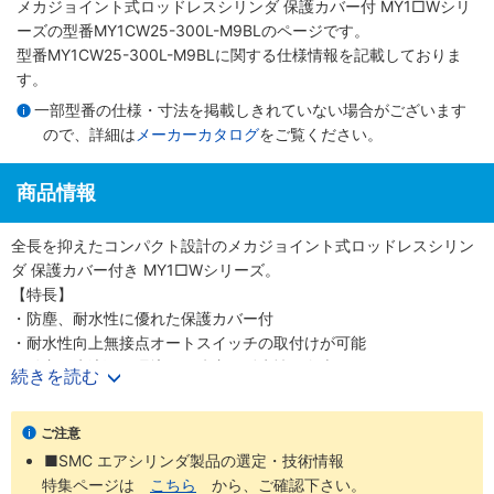
メカジョイント式ロッドレスシリンダ 保護カバー付 MY1□Wシリ
ーズ
の型番MY1CW25-300L-M9BLのページです。
型番MY1CW25-300L-M9BLに関する仕様情報を記載しておりま
す。
一部型番の仕様・寸法を掲載しきれていない場合がございます
ので、詳細は
メーカーカタログ
をご覧ください。
商品情報
全長を抑えたコンパクト設計のメカジョイント式ロッドレスシリン
ダ 保護カバー付き MY1□Wシリーズ。
【特長】
・防塵、耐水性に優れた保護カバー付
・耐水性向上無接点オートスイッチの取付けが可能
・粉塵、水滴飛散環境での防塵、耐水性が向上
続きを読む
・サイドシールによりボディ側面の防塵、耐水性も向上
・ベースシリンダのオプションもそのまま使用可能
ご注意
■SMC エアシリンダ製品の選定・技術情報
【20-シリーズ 銅系・フッ素系不可仕様】
特集ページは
こちら
から、ご確認下さい。
・銅材質、フッ素材質を嫌う環境での使用に対応