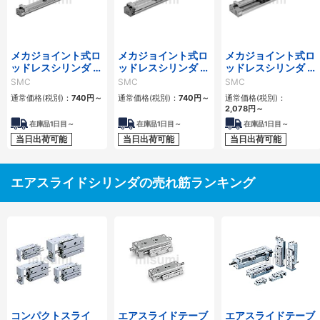
メカジョイント式ロ
メカジョイント式ロ
メカジョイント式ロ
ッドレスシリンダ 基
ッドレスシリンダ カ
ッドレスシリンダ リ
本形 MY1Bシリーズ
ムフォロアガイド形
ニアガイド形 MY1H
SMC
SMC
SMC
MY1Cシリーズ
シリーズ
通常価格(税別)：
740
円
～
通常価格(税別)：
740
円
～
通常価格(税別)：
2,078
円
～
在庫品1日目～
在庫品1日目～
在庫品1日目～
当日出荷可能
当日出荷可能
当日出荷可能
エアスライドシリンダの売れ筋ランキング
コンパクトスライ
エアスライドテーブ
エアスライドテーブ