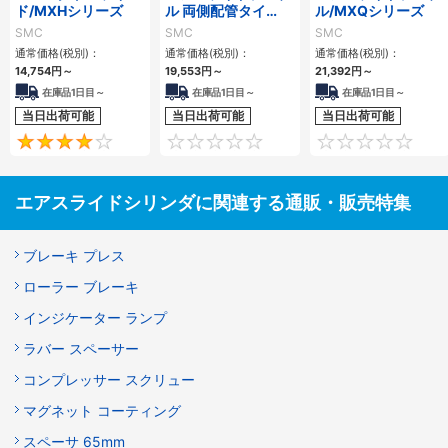
ド/MXHシリーズ
ル 両側配管タイ
ル/MXQシリーズ
プ/MXQ□Aシリー
SMC
SMC
SMC
ズ
通常価格(税別)：
通常価格(税別)：
通常価格(税別)：
14,754
円
～
19,553
円
～
21,392
円
～
在庫品1日目～
在庫品1日目～
在庫品1日目～
当日出荷可能
当日出荷可能
当日出荷可能
4
0
エアスライドシリンダに関連する通販・販売特集
ブレーキ プレス
ローラー ブレーキ
インジケーター ランプ
ラバー スペーサー
コンプレッサー スクリュー
マグネット コーティング
スペーサ 65mm