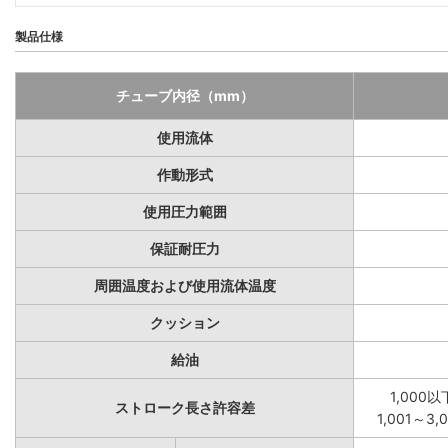
製品仕様
チューブ内径（mm）
使用流体
作動形式
使用圧力範囲
保証耐圧力
周囲温度および使用流体温度
クッション
給油
1,000以
ストローク長さ許容差
1,001～3