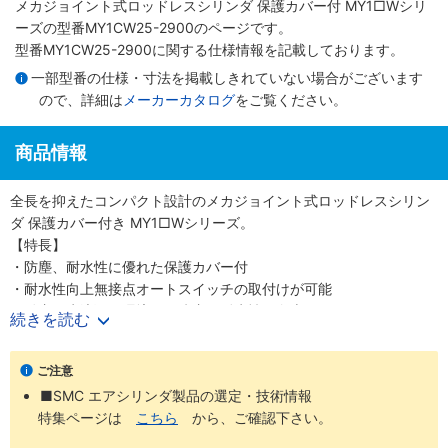
メカジョイント式ロッドレスシリンダ 保護カバー付 MY1□Wシリ
ーズ
の型番MY1CW25-2900のページです。
型番MY1CW25-2900に関する仕様情報を記載しております。
一部型番の仕様・寸法を掲載しきれていない場合がございます
ので、詳細は
メーカーカタログ
をご覧ください。
商品情報
全長を抑えたコンパクト設計のメカジョイント式ロッドレスシリン
ダ 保護カバー付き MY1□Wシリーズ。
【特長】
・防塵、耐水性に優れた保護カバー付
・耐水性向上無接点オートスイッチの取付けが可能
・粉塵、水滴飛散環境での防塵、耐水性が向上
続きを読む
・サイドシールによりボディ側面の防塵、耐水性も向上
・ベースシリンダのオプションもそのまま使用可能
ご注意
■SMC エアシリンダ製品の選定・技術情報
【20-シリーズ 銅系・フッ素系不可仕様】
特集ページは
こちら
から、ご確認下さい。
・銅材質、フッ素材質を嫌う環境での使用に対応
・外形寸法は標準品と同一