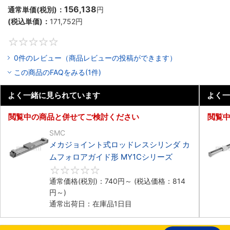
156,138
通常単価(税別)：
円
(税込単価)：
171,752
円
0
0件のレビュー（商品レビューの投稿ができます）
この商品のFAQをみる(1件)
よく一緒に見られています
よく一
閲覧中の商品と併せてご検討ください
閲覧
SMC
メカジョイント式ロッドレスシリンダ カ
ムフォロアガイド形 MY1Cシリーズ
0
通常価格(税別)：
740
円
～
(税込価格：
814
円
～)
通常出荷日：在庫品1日目