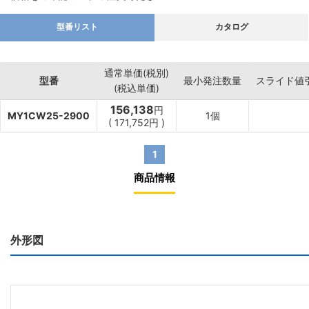
型番リスト
カタログ
通常単価(税別)
型番
最小発注数量
スライド値
(税込単価)
156,138
円
MY1CW25-2900
1個
(
171,752
円
)
1
商品情報
外形図