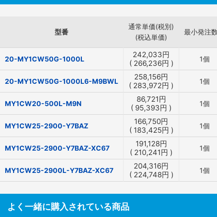
通常単価(税別)
型番
最小発注
(税込単価)
242,033
円
20-MY1CW50G-1000L
1個
(
266,236
円
)
258,156
円
20-MY1CW50G-1000L6-M9BWL
1個
(
283,972
円
)
86,721
円
MY1CW20-500L-M9N
1個
(
95,393
円
)
166,750
円
MY1CW25-2900-Y7BAZ
1個
(
183,425
円
)
191,128
円
MY1CW25-2900-Y7BAZ-XC67
1個
(
210,241
円
)
204,316
円
MY1CW25-2900L-Y7BAZ-XC67
1個
(
224,748
円
)
よく一緒に購入されている商品