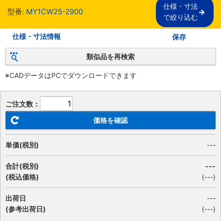
仕様・寸法

型番:
MY1CW25-2900
で絞り込む
仕様・寸法情報
保存
類似品を再検索
※CADデータはPCでダウンロードできます
ご注文数：
価格を確認
単価(税別)
---
合計(税別)
---
(税込価格)
(
---
)
出荷日
---
(参考出荷日)
(---)