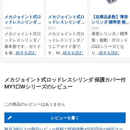
メカジョイント式ロ
メカジョイント式ロ
【在庫品多数】薄形
ッドレスシリンダ 基
ッドレスシリンダ リ
シリンダ 標準形 複
本形 MY1Bシリーズ
ニアガイド形 MY2H
動・片ロッド CQ2
SMC
SMC
SMC
／HTシリーズ
シリーズ
メカジョイント式ロ
メカジョイント式ロ
薄形シリンダ／標準
ッドレスシリンダ／
ッドレスシリンダ／
形：複動・片ロッド
基本形です。ガイド
リニアガイド形で
CQ2シリーズとな
を省
...
続きを読む
す。M
...
続きを読む
り
...
続きを読む
メカジョイント式ロッドレスシリンダ 保護カバー付
MY1□Wシリーズのレビュー
この商品のレビューはありません
レビューを書く
毎月3件以上の商品レビュー投稿で投稿件数×500円分の値引クー