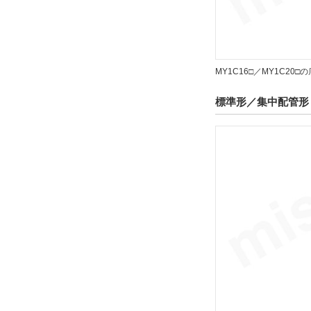
解除
リード線コネクタ
MY1C16□／MY1C2
なし
解除
標準形／集中配管形 
スイッチ数
2
解除
ストローク調整ユニット記号
L
解除
種別