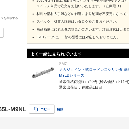
2025年3月1日工場出荷分よりスイッチの色味が変更とな
スイッチ単品で注文をお願いいたします。（在庫限り）
材料や部材入手難などの影響により納期が不安定になって
ージを表示する
スペック、材質の詳細はカタログをご参照ください。
商品画像は代表画像の場合がございます。詳細形状はカタ
CADデータは、一部の型番には対応しておりません。
よく一緒に見られています
SMC
メカジョイント式ロッドレスシリンダ 基
MY1Bシリーズ
通常価格(税別)：
740
円
(税込価格：
814
円
通常出荷日：在庫品1日目
65L-M9NL
コピー
解除