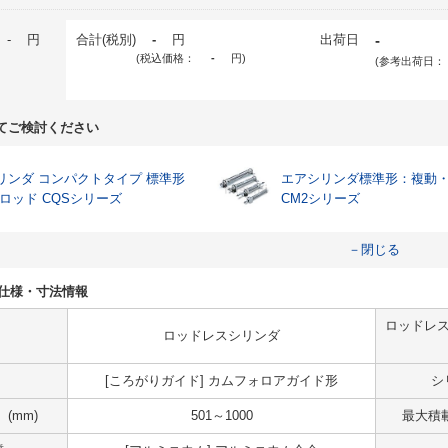
-
円
合計(税別)
-
円
出荷日
-
(税込価格：
-
円
)
(参考出荷日：
てご検討ください
リンダ コンパクトタイプ 標準形
エアシリンダ標準形：複動
片ロッド CQSシリーズ
CM2シリーズ
－閉じる
NLの仕様・寸法情報
ロッドレス
ロッドレスシリンダ
[ころがりガイド] カムフォロアガイド形
シ
(mm)
501～1000
最大積載