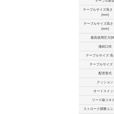
テーブル材
テーブルサイズ長さ （範囲）(mm)
テーブルサイズ長さ
(mm)
150.1～200.0
テーブルサイズ高さ
外形図/複数選択する(1)
(mm)
解除
最高使用圧力(M
テーブルサイズ幅 （範囲）(mm)
接続口径
100.1～150.0
テーブルサイズ 長さ
テーブルサイズ
外形図/複数選択する(1)
配管形式
解除
クッション
テーブルサイズ高さ（範囲）(mm)
オートスイッ
100.1～
リード線コネ
外形図/複数選択する(1)
ストローク調整ユニ
解除