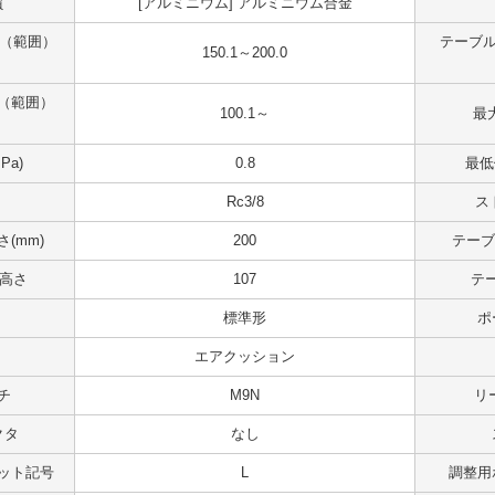
質
[アルミニウム] アルミニウム合金
 （範囲）
テーブル
150.1～200.0
（範囲）
100.1～
最大
Pa)
0.8
最低
Rc3/8
ス
(mm)
200
テーブ
 高さ
107
テ
標準形
ポ
エアクッション
チ
M9N
リ
クタ
なし
ット記号
L
調整用