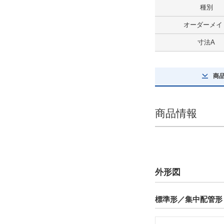
種別
最大積載質量(kg)
オーダーメイ
93
寸法A
解除
商
ストローク(mm)
865
商品情報
解除
テーブルサイズ 長さ(mm)
200
解除
外形図
テーブルサイズ 幅(mm)
標準形／集中配管形 
144