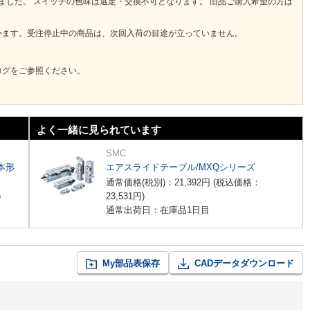
りました。 スイッチの色味は選定・交換不可となります。 旧品ご購入希望の方は
います。受注停止中の商品は、次回入荷の目途が立っていません。
ログをご参照ください。
よく一緒に見られています
SMC
本形
エアスライドテーブル/MXQシリーズ
通常価格(税別)：
21,392
円
(税込価格：
)
23,531
円
)
通常出荷日：在庫品1日目
My部品表保存
CADデータダウンロード