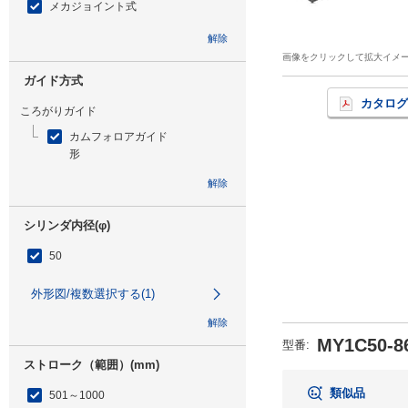
メカジョイント式
解除
画像をクリックして拡大イメ
ガイド方式
カタログ
ころがりガイド
カムフォロアガイド
形
解除
シリンダ内径(φ)
50
外形図/複数選択する(1)
解除
MY1C50-8
型番
:
ストローク（範囲）(mm)
類似品
501～1000