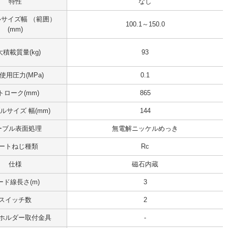
特性
なし
サイズ幅 （範囲）
100.1～150.0
(mm)
積載質量(kg)
93
使用圧力(MPa)
0.1
トローク(mm)
865
ルサイズ 幅(mm)
144
ーブル表面処理
無電解ニッケルめっき
ートねじ種類
Rc
仕様
磁石内蔵
ード線長さ(m)
3
スイッチ数
2
ホルダー取付金具
-