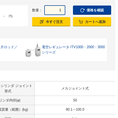
数量：
価格を確認
-
円
)
今すぐ注文
カートへ追加
・片ロッド／
電空レギュレータ ITV1000・2000・3000
シリーズ
シリンダ ジョイント
メカジョイント式
形式
リンダ内径(φ)
50
質量（範囲）(kg)
80.1～100.0