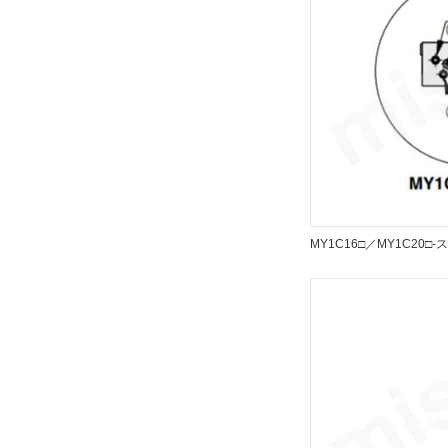
解除
クッション
エアクッション
解除
仕様
磁石内蔵
MY1C16□／MY1C20□
解除
オートスイッチ
M9N
解除
リード線長さ(m)
3