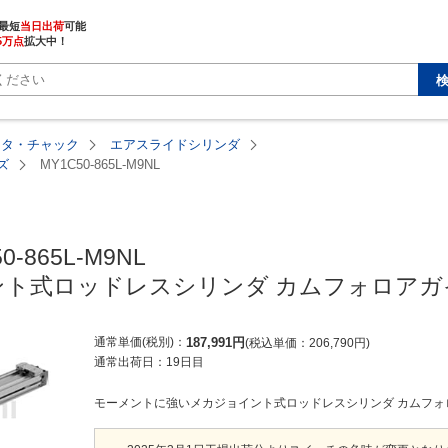
最短
当日出荷
5万点
拡大中！
ータ・チャック
エアスライドシリンダ
ズ
MY1C50-865L-M9NL
0-865L-M9NL

ト式ロッドレスシリンダ カムフォロアガイ
通常単価(税別)
187,991
円
税込単価
206,790
円
通常出荷日：
19日目
モーメントに強いメカジョイント式ロッドレスシリンダ カムフォロア