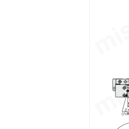
解除
テーブルサイズ 高さ
107
解除
テーブル表面処理
無電解ニッケルめっき
解除
配管形式
標準形
解除
ポートねじ種類
Rc