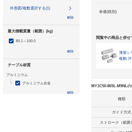
外形図/複数選択する(1)
単価(税別)
解除
最大積載質量（範囲）(kg)
閲覧中の商品と併せ
80.1～100.0
解除
薄形シ
複動 
テーブル材質
アルミニウム
アルミニウム合金
MY1C50-865L-M9
解除
種類
特性
ガイド方式
なし
ストローク（範囲）
解除