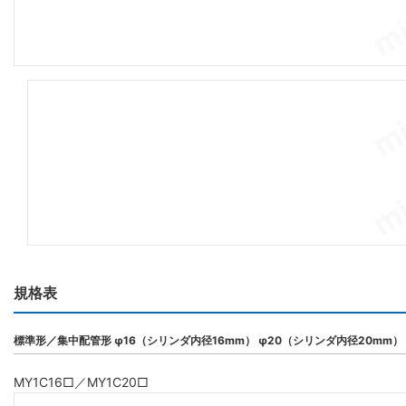
規格表
標準形／集中配管形 φ16（シリンダ内径16mm） φ20（シリンダ内径20mm）
MY1C16□／MY1C20□