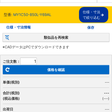
仕様・寸法

型番:
MY1C50-850L-Y69AL
で絞り込む
仕様・寸法情報
保存
類似品を再検索
※CADデータはPCでダウンロードできます
ご注文数：
価格を確認
単価(税別)
---
合計(税別)
---
(税込価格)
(
---
)
出荷日
---