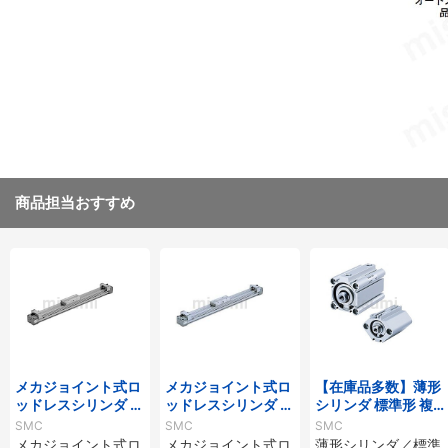
商品担当おすすめ
メカジョイント式ロ
メカジョイント式ロ
【在庫品多数】薄形
ッドレスシリンダ 基
ッドレスシリンダ 基
シリンダ 標準形 複
本形 MY1Bシリーズ
本形 MY1B-Zシリー
動・片ロッド CQ2
SMC
SMC
SMC
ズ
シリーズ
メカジョイント式ロ
メカジョイント式ロ
薄形シリンダ／標準