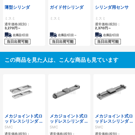
薄型シリンダ
ガイド付シリンダ
シリンダ用センサ
ミスミ
ミスミ
ミスミ
通常価格(税別)：
通常価格(税別)：
3,270
円
～
2,370
円
～
在庫品1日目
在庫品1日目～
在庫品1日目
当日出荷可能
当日出荷可能
当日出荷可能
この商品を見た人は、こんな商品も見ています
メカジョイント式ロ
メカジョイント式ロ
メカジョイント式ロ
ッドレスシリンダ カ
ッドレスシリンダ カ
ッドレスシリンダ リ
ムフォロアガイド形
ムフォロアガイド形
ニアガイド形 MY1H
SMC
SMC
SMC
MY2Cシリーズ
二次電池対応 25A-
シリーズ
通常価格(税別)：
通常価格(税別)：
通常価格(税別)：