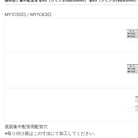
標準形／集中配管形 φ50（シリンダ内径50mm） φ63（シリンダ内径63mm
MY1C50□／MY1C63□
底面集中配管用配管穴
※取り付け面はこの寸法にて加工してください。