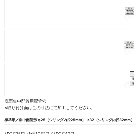
底面集中配管用配管穴
※取り付け面はこの寸法にて加工してください。
標準形／集中配管形 φ25（シリンダ内径25mm） φ32（シリンダ内径32mm
MY1C25□／MY1C32□／MY1C40□