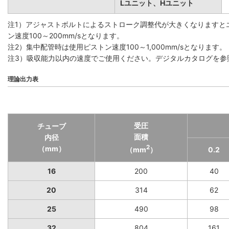
Lユニット、Hユニット
注1）アジャストボルトによるストローク調整代が大きくなりますと
ン速度100～200mm/sとなります。
注2）集中配管時は使用ピストン速度100～1,000mm/sとなります。
注3）吸収能力以内の速度でご使用ください。デジタルカタログを参
理論出力表
受圧
チューブ
面積
内径
2
（mm）
（mm
）
0.2
16
200
40
20
314
62
25
490
98
32
804
161