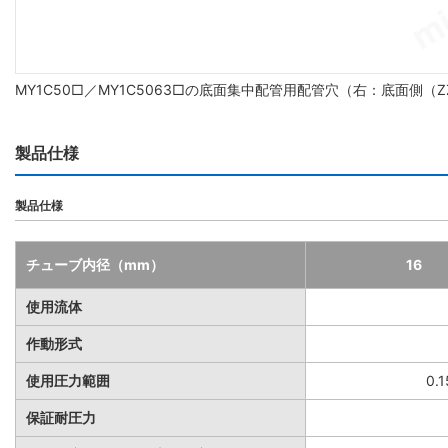
MY1C50□／MY1C5063□の底面集中配管用配管穴（右：底面側
製品仕様
製品仕様
チューブ内径（mm）
16
使用流体
作動形式
使用圧力範囲
0.
保証耐圧力