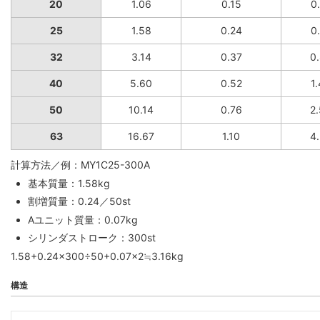
20
1.06
0.15
0
25
1.58
0.24
0
32
3.14
0.37
0
40
5.60
0.52
1
50
10.14
0.76
2
63
16.67
1.10
4
計算方法／例：MY1C25-300A
基本質量：1.58kg
割増質量：0.24／50st
Aユニット質量：0.07kg
シリンダストローク：300st
1.58+0.24×300÷50+0.07×2≒3.16kg
構造