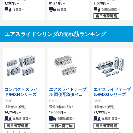
MY1Cシリーズ
1,267
円
～
61,241
円
～
2,078
円
～
18
日目～
19
日目
在庫品1日目～
当日出荷可能
エアスライドシリンダの売れ筋ランキング
コンパクトスライ
エアスライドテーブ
エアスライドテーブ
ド/MXHシリーズ
ル 両側配管タイ
ル/MXQシリーズ
プ/MXQ□Aシリー
SMC
SMC
SMC
ズ
通常価格(税別)：
通常価格(税別)：
通常価格(税別)：
14,754
円
～
19,553
円
～
21,392
円
～
在庫品1日目～
在庫品1日目～
在庫品1日目～
当日出荷可能
当日出荷可能
当日出荷可能