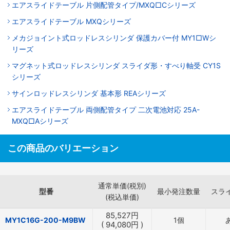
エアスライドテーブル 片側配管タイプ/MXQ□Cシリーズ
エアスライドテーブル MXQシリーズ
メカジョイント式ロッドレスシリンダ 保護カバー付 MY1□Wシ
リーズ
マグネット式ロッドレスシリンダ スライダ形・すべり軸受 CY1S
シリーズ
サインロッドレスシリンダ 基本形 REAシリーズ
エアスライドテーブル 両側配管タイプ 二次電池対応 25A-
MXQ□Aシリーズ
この商品のバリエーション
通常単価(税別)
型番
最小発注数量
スラ
(税込単価)
85,527
円
MY1C16G-200-M9BW
1個
(
94,080
円
)