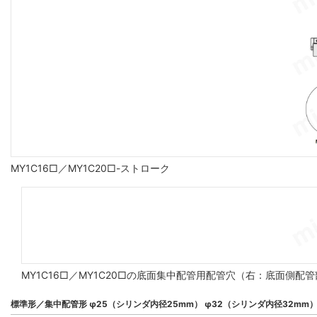
MY1C16□／MY1C20□-ストローク
MY1C16□／MY1C20□の底面集中配管用配管穴（右：底面側配
標準形／集中配管形 φ25（シリンダ内径25mm） φ32（シリンダ内径32mm