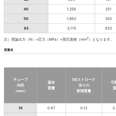
40
1,256
251
50
1,962
392
63
3,115
623
2
注）理論出力（N）=圧力（MPa）×受圧面積（mm
）となります。
質量表
チューブ
50ストローク
基本
可
内径
当りの
質量
（mm）
割増質量
16
0.67
0.12
0