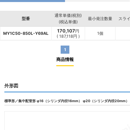
通常単価(税別)
型番
最小発注数量
スラ
(税込単価)
170,107
円
MY1C50-850L-Y69AL
1個
(
187,118
円
)
1
商品情報
外形図
標準形／集中配管形 φ16（シリンダ内径16mm） φ20（シリンダ内径20mm）