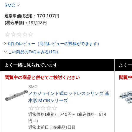
ガイド形 MY1Cシリーズ
SMC
170,107
通常単価(税別)：
円
(税込単価)：
187,118
円
0
0件のレビュー（商品レビューの投稿ができます）
この商品のFAQをみる(1件)
よく一緒に見られています
よく一
閲覧中の商品と併せてご検討ください
閲覧
SMC
メカジョイント式ロッドレスシリンダ 基
本形 MY1Bシリーズ
0
通常価格(税別)：
740
円
～
(税込価格：
814
円
～)
通常出荷日：在庫品1日目