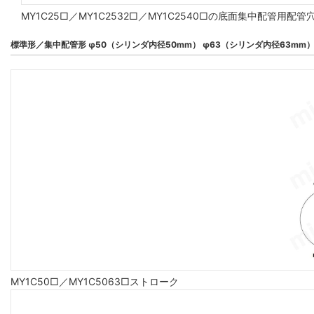
MY1C25□／MY1C2532□／MY1C2540□の底面集中配管
標準形／集中配管形 φ50（シリンダ内径50mm） φ63（シリンダ内径63mm
MY1C50□／MY1C5063□ストローク