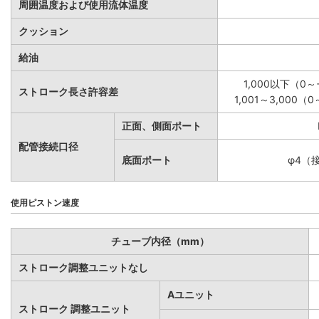
周囲温度および使用流体温度
クッション
給油
1,000以下（0～+
ストローク長さ許容差
1,001～3,000（0
正面、側面ポート
配管接続口径
底面ポート
φ4（
使用ピストン速度
チューブ内径（mm）
ストローク調整ユニットなし
Aユニット
ストローク 調整ユニット