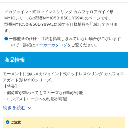
メカジョイント式ロッドレスシリンダ カムフォロアガイド形
MY1Cシリーズ
の型番MY1C50-850L-Y69ALのページです。
型番MY1C50-850L-Y69ALに関する仕様情報を記載しておりま
す。
一部型番の仕様・寸法を掲載しきれていない場合がございます
ので、詳細は
メーカーカタログ
をご覧ください。
商品情報
モーメントに強いメカジョイント式ロッドレスシリンダ カムフォロ
アガイド形 MY1Cシリーズ。
【特長】
・偏荷重が加わってもスムーズな作動が可能
・ロングストロークへの対応が可能
続きを読む
【20-シリーズ 銅系・フッ素系不可仕様】
・銅材質、フッ素材質を嫌う環境での使用に対応
ご注意
・外形寸法は標準品と同一