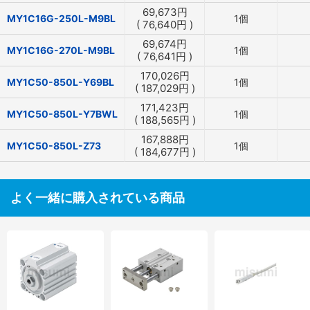
69,673
円
MY1C16G-250L-M9BL
1個
(
76,640
円
)
69,674
円
MY1C16G-270L-M9BL
1個
(
76,641
円
)
170,026
円
MY1C50-850L-Y69BL
1個
(
187,029
円
)
171,423
円
MY1C50-850L-Y7BWL
1個
(
188,565
円
)
167,888
円
MY1C50-850L-Z73
1個
(
184,677
円
)
よく一緒に購入されている商品