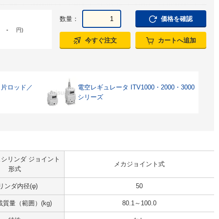
数量：
価格を確認
-
円
)
今すぐ注文
カートへ追加
・片ロッド／
電空レギュレータ ITV1000・2000・3000
シリーズ
シリンダ ジョイント
メカジョイント式
形式
リンダ内径(φ)
50
質量（範囲）(kg)
80.1～100.0