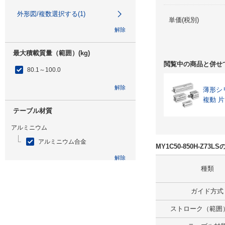
外形図/複数選択する(1)
単価(税別)
解除
最大積載質量（範囲）(kg)
閲覧中の商品と併せ
80.1～100.0
解除
薄形シ
複動 
テーブル材質
アルミニウム
アルミニウム合金
MY1C50-850H-Z7
解除
種類
特性
ガイド方式
なし
ストローク（範囲）
解除