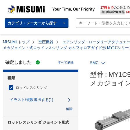
MISUMI | Your Time, Our Priority
17時まで
のご注文で
13
当日出荷対象商品
カテゴリ・メーカーから探す
MISUMI トップ
空圧機器
エアシリンダ・ロータリーアクチュエ
メカジョイント式ロッドレスシリンダ カムフォロアガイド形 MY1Cシリー
確定しました
すべて解除
SMC
型番 : MY1C5
種類
メカジョイン
ロッドレスシリンダ
イラスト/複数選択する(1)
解除
ロッドレスシリンダ ジョイント形式