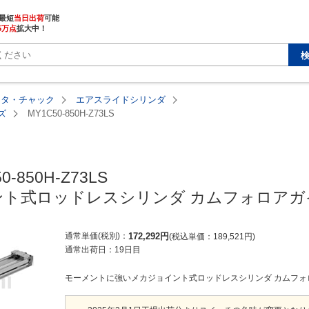
最短
当日出荷
5万点
拡大中！
ータ・チャック
エアスライドシリンダ
ズ
MY1C50-850H-Z73LS
0-850H-Z73LS

ト式ロッドレスシリンダ カムフォロアガイ
通常単価(税別)
172,292
円
税込単価
189,521
円
通常出荷日：
19日目
モーメントに強いメカジョイント式ロッドレスシリンダ カムフォロア