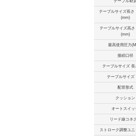
テーブル材
テーブルサイズ長さ （範囲）(mm)
テーブルサイズ長さ
(mm)
150.1～200.0
テーブルサイズ高さ
外形図/複数選択する(1)
(mm)
解除
最高使用圧力(M
テーブルサイズ幅 （範囲）(mm)
接続口径
100.1～150.0
テーブルサイズ 長さ
テーブルサイズ
外形図/複数選択する(1)
配管形式
解除
クッション
テーブルサイズ高さ（範囲）(mm)
オートスイッ
100.1～
リード線コネ
外形図/複数選択する(1)
ストローク調整ユニ
解除