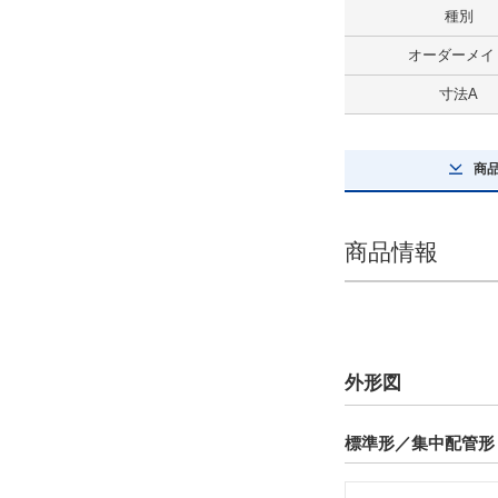
種別
最大積載質量(kg)
オーダーメイ
93
寸法A
解除
商
ストローク(mm)
850
商品情報
解除
テーブルサイズ 長さ(mm)
200
解除
外形図
テーブルサイズ 幅(mm)
標準形／集中配管形 
144