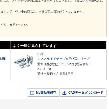
りました。 スイッチの色味は選定・交換不可となります。 旧品ご購入希望の方は
います。受注停止中の商品は、次回入荷の目途が立っていません。
ログをご参照ください。
よく一緒に見られています
SMC
本形
エアスライドテーブル/MXQシリーズ
通常価格(税別)：
21,392
円
(税込価格：
)
23,531
円
)
通常出荷日：在庫品1日目
My部品表保存
CADデータダウンロード