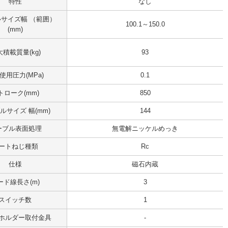
特性
なし
サイズ幅 （範囲）
100.1～150.0
(mm)
積載質量(kg)
93
使用圧力(MPa)
0.1
トローク(mm)
850
ルサイズ 幅(mm)
144
ーブル表面処理
無電解ニッケルめっき
ートねじ種類
Rc
仕様
磁石内蔵
ード線長さ(m)
3
スイッチ数
1
ホルダー取付金具
-