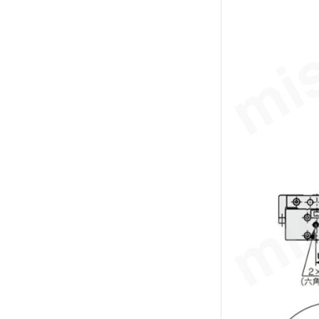
解除
テーブルサイズ 高さ
107
解除
テーブル表面処理
無電解ニッケルめっき
解除
配管形式
標準形
解除
ポートねじ種類
Rc