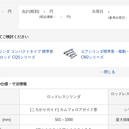
-
円
合計(税別)
-
円
出荷日
-
(税込価格：
-
円
)
(参考出荷日：
てご検討ください
リンダ コンパクトタイプ 標準形
エアシリンダ標準形：複動
片ロッド CQSシリーズ
CM2シリーズ
－閉じる
3LSの仕様・寸法情報
ロッドレス
ロッドレスシリンダ
[ころがりガイド] カムフォロアガイド形
シ
(mm)
501～1000
最大積載