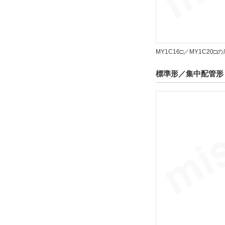
解除
リード線コネクタ
MY1C16□／MY1C2
なし
解除
標準形／集中配管形 
スイッチ数
1
解除
ストローク調整ユニット記号
H
解除
種別