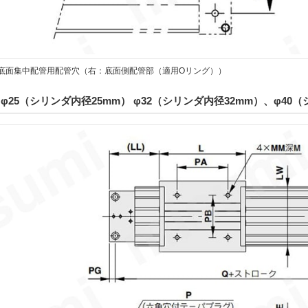
0□の底面集中配管用配管穴（右：底面側配管部（適用Oリング））
φ25（シリンダ内径25mm） φ32（シリンダ内径32mm）、φ40（