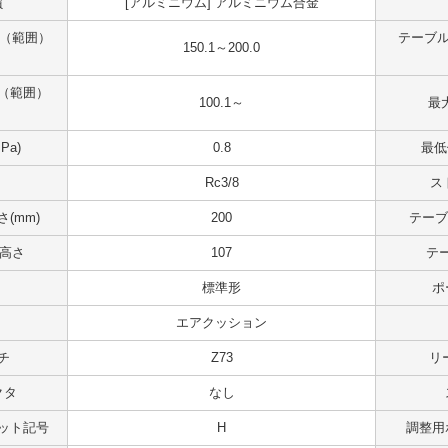
質
[アルミニウム] アルミニウム合金
 （範囲）
テーブル
150.1～200.0
（範囲）
100.1～
最大
Pa)
0.8
最低
Rc3/8
ス
(mm)
200
テーブ
 高さ
107
テ
標準形
ポ
エアクッション
チ
Z73
リ
クタ
なし
ット記号
H
調整用