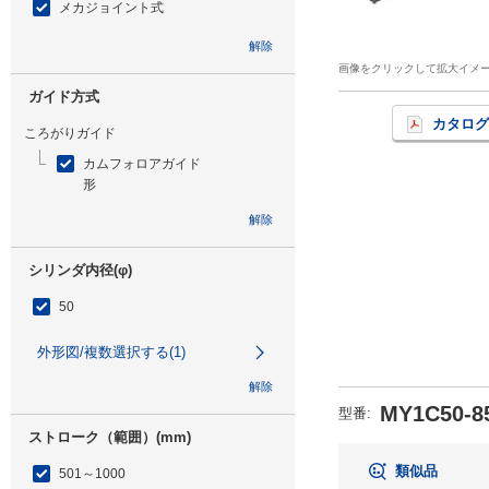
メカジョイント式
解除
画像をクリックして拡大イメ
ガイド方式
カタログ
ころがりガイド
カムフォロアガイド
形
解除
シリンダ内径(φ)
50
外形図/複数選択する(1)
解除
MY1C50-8
型番
:
ストローク（範囲）(mm)
類似品
501～1000