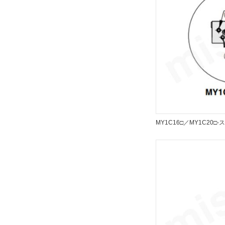
解除
クッション
エアクッション
解除
仕様
磁石内蔵
MY1C16□／MY1C20□
解除
オートスイッチ
Z73
解除
リード線長さ(m)
3