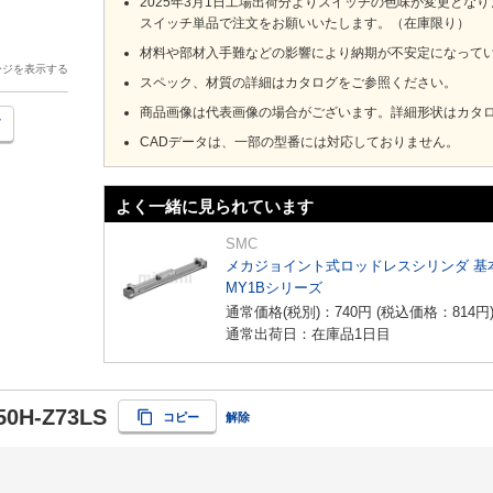
2025年3月1日工場出荷分よりスイッチの色味が変更とな
スイッチ単品で注文をお願いいたします。（在庫限り）
材料や部材入手難などの影響により納期が不安定になって
ージを表示する
スペック、材質の詳細はカタログをご参照ください。
商品画像は代表画像の場合がございます。詳細形状はカタ
CADデータは、一部の型番には対応しておりません。
よく一緒に見られています
SMC
メカジョイント式ロッドレスシリンダ 基
MY1Bシリーズ
通常価格(税別)：
740
円
(税込価格：
814
円
通常出荷日：在庫品1日目
50H-Z73LS
コピー
解除