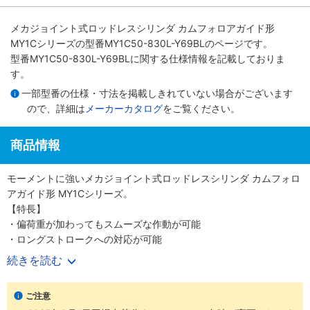
メカジョイント式ロッドレスシリンダ カムフォロアガイド形
MY1Cシリーズ
の型番MY1C50-830L-Y69BLのページです。
型番MY1C50-830L-Y69BLに関する仕様情報を記載しておりま
す。
一部型番の仕様・寸法を掲載しきれていない場合がございます
ので、詳細は
メーカーカタログ
をご覧ください。
商品情報
モーメントに強いメカジョイント式ロッドレスシリンダ カムフォロ
アガイド形 MY1Cシリーズ。
【特長】
・偏荷重が加わってもスムーズな作動が可能
・ロングストロークへの対応が可能
続きを読む
【20-シリーズ 銅系・フッ素系不可仕様】
・銅材質、フッ素材質を嫌う環境での使用に対応
ご注意
・外形寸法は標準品と同一