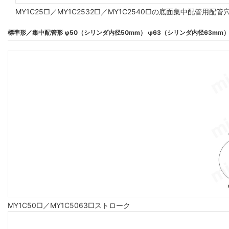
MY1C25□／MY1C2532□／MY1C2540□の底面集中配管
標準形／集中配管形 φ50（シリンダ内径50mm） φ63（シリンダ内径63mm
MY1C50□／MY1C5063□ストローク