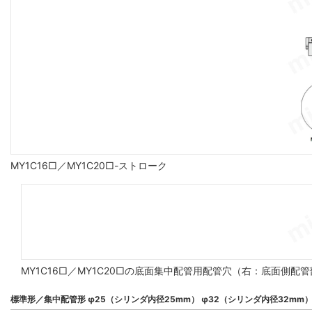
MY1C16□／MY1C20□-ストローク
MY1C16□／MY1C20□の底面集中配管用配管穴（右：底面側配
標準形／集中配管形 φ25（シリンダ内径25mm） φ32（シリンダ内径32mm