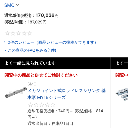
ガイド形 MY1Cシリーズ
SMC
170,026
通常単価(税別)：
円
(税込単価)：
187,029
円
0
0件のレビュー（商品レビューの投稿ができます）
この商品のFAQをみる(1件)
よく一緒に見られています
よく一
閲覧中の商品と併せてご検討ください
閲覧
SMC
メカジョイント式ロッドレスシリンダ 基
本形 MY1Bシリーズ
0
通常価格(税別)：
740
円
～
(税込価格：
814
円
～)
通常出荷日：在庫品1日目