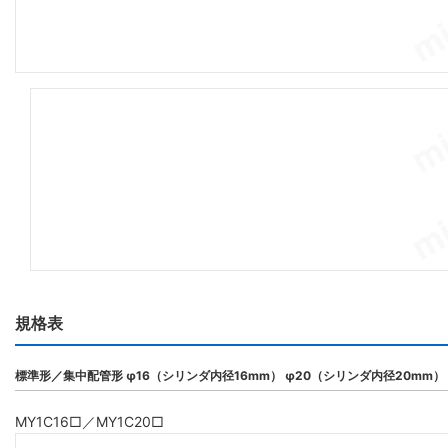
規格表
標準形／集中配管形 φ16（シリンダ内径16mm） φ20（シリンダ内径20mm）
MY1C16□／MY1C20□