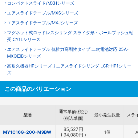
コンパクトスライド/MXHシリーズ
エアスライドテーブル/MXSシリーズ
エアスライドテーブル/MXJシリーズ
マグネット式ロッドレスシリンダ スライダ形・ボールブッシュ軸
受 CY1Lシリーズ
エアスライドテーブル 低推力高剛性タイプ 二次電池対応 25A-
MXQ□Bシリーズ
高耐久機器HPシリーズリニアスライドシリンダ LCR-HP1シリー
ズ
この商品のバリエーション
通常単価(税別)
型番
最小発注数量
スラ
(税込単価)
85,527
円
MY1C16G-200-M9BW
1個
(
94,080
円
)