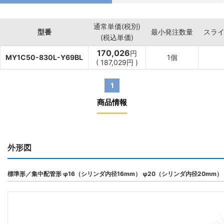
通常単価(税別)
型番
最小発注数量
スラ
(税込単価)
170,026
円
MY1C50-830L-Y69BL
1個
(
187,029
円
)
1
商品情報
外形図
標準形／集中配管形 φ16（シリンダ内径16mm） φ20（シリンダ内径20mm）