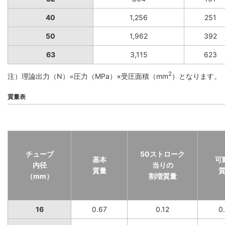
40
1,256
251
50
1,962
392
63
3,115
623
2
注）理論出力（N）=圧力（MPa）×受圧面積（mm
）となります。
質量表
チューブ
50ストローク
基本
可
内径
当りの
質量
（mm）
割増質量
16
0.67
0.12
0