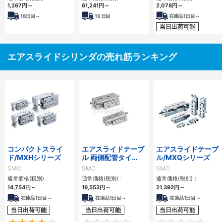
MY1Cシリーズ
1,267
円
～
61,241
円
～
2,078
円
～
18
日目～
19
日目
在庫品1日目～
当日出荷可能
エアスライドシリンダの売れ筋ランキング
コンパクトスライ
エアスライドテーブ
エアスライドテーブ
ド/MXHシリーズ
ル 両側配管タイ
ル/MXQシリーズ
プ/MXQ□Aシリー
SMC
SMC
SMC
ズ
通常価格(税別)：
通常価格(税別)：
通常価格(税別)：
14,754
円
～
19,553
円
～
21,392
円
～
在庫品1日目～
在庫品1日目～
在庫品1日目～
当日出荷可能
当日出荷可能
当日出荷可能