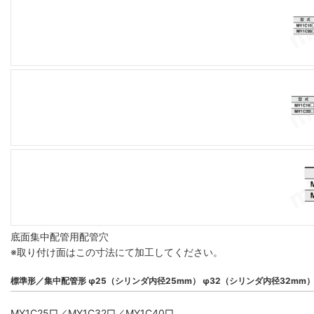
底面集中配管用配管穴
※取り付け面はこの寸法にて加工してください。
標準形／集中配管形 φ25（シリンダ内径25mm） φ32（シリンダ内径32mm
MY1C25□／MY1C32□／MY1C40□