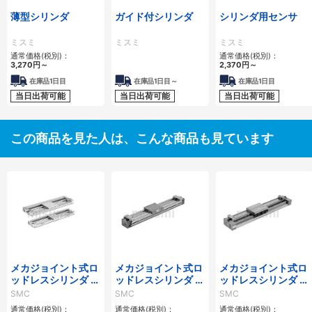
薄型シリンダ
ガイド付シリンダ
シリンダ用センサ
ミスミ
ミスミ
ミスミ
通常価格(税別)：
通常価格(税別)：
3,270
円
～
2,370
円
～
在庫品1日目
在庫品1日目～
在庫品1日目
当日出荷可能
当日出荷可能
当日出荷可能
この商品を見た人は、こんな商品も見ています
メカジョイント式ロ
メカジョイント式ロ
メカジョイント式ロ
ッドレスシリンダ カ
ッドレスシリンダ カ
ッドレスシリンダ リ
ムフォロアガイド形
ムフォロアガイド形
ニアガイド形 MY1H
SMC
SMC
SMC
MY2Cシリーズ
二次電池対応 25A-
シリーズ
通常価格(税別)：
通常価格(税別)：
通常価格(税別)：