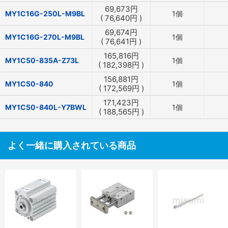
69,673
円
MY1C16G-250L-M9BL
1個
(
76,640
円
)
69,674
円
MY1C16G-270L-M9BL
1個
(
76,641
円
)
165,816
円
MY1C50-835A-Z73L
1個
(
182,398
円
)
156,881
円
MY1C50-840
1個
(
172,569
円
)
171,423
円
MY1C50-840L-Y7BWL
1個
(
188,565
円
)
よく一緒に購入されている商品