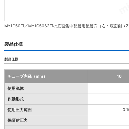
MY1C50□／MY1C5063□の底面集中配管用配管穴（右：底面側
製品仕様
製品仕様
チューブ内径（mm）
16
使用流体
作動形式
使用圧力範囲
0.
保証耐圧力