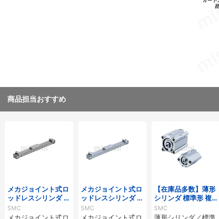
商品担当おすすめ
メカジョイント式ロ
メカジョイント式ロ
【在庫品多数】薄形
ッドレスシリンダ 基
ッドレスシリンダ 基
シリンダ 標準形 複
本形 MY1Bシリーズ
本形 MY1B-Zシリー
動・片ロッド CQ2
SMC
SMC
SMC
ズ
シリーズ
メカジョイント式ロ
メカジョイント式ロ
薄形シリンダ／標準