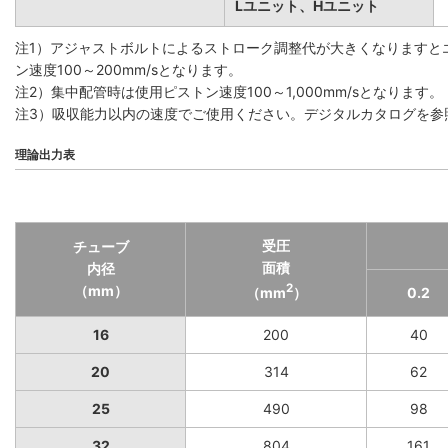
Lユニット、Hユニット
注1）アジャストボルトによるストローク調整代が大きくなりますと
ン速度100～200mm/sとなります。
注2）集中配管時は使用ピストン速度100～1,000mm/sとなります。
注3）吸収能力以内の速度でご使用ください。デジタルカタログを参
理論出力表
受圧
チューブ
面積
内径
2
（mm）
（mm
）
0.2
16
200
40
20
314
62
25
490
98
32
804
161