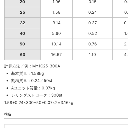
20
1.06
0.15
0
25
1.58
0.24
0
32
3.14
0.37
0
40
5.60
0.52
1
50
10.14
0.76
2
63
16.67
1.10
4
計算方法／例：MY1C25-300A
基本質量：1.58kg
割増質量：0.24／50st
Aユニット質量：0.07kg
シリンダストローク：300st
1.58+0.24×300÷50+0.07×2≒3.16kg
構造