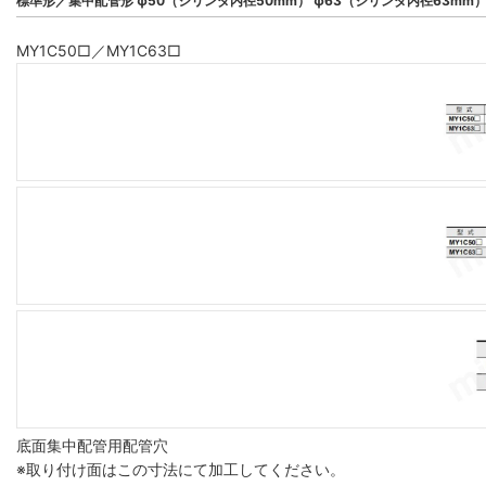
標準形／集中配管形 φ50（シリンダ内径50mm） φ63（シリンダ内径63mm
MY1C50□／MY1C63□
底面集中配管用配管穴
※取り付け面はこの寸法にて加工してください。