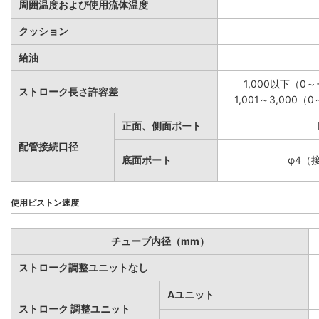
周囲温度および使用流体温度
クッション
給油
1,000以下（0～+
ストローク長さ許容差
1,001～3,000（0
正面、側面ポート
配管接続口径
底面ポート
φ4（
使用ピストン速度
チューブ内径（mm）
ストローク調整ユニットなし
Aユニット
ストローク 調整ユニット