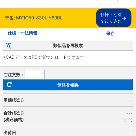
仕様・寸法

型番:
MY1C50-830L-Y69BL
で絞り込む
仕様・寸法情報
保存
類似品を再検索
※CADデータはPCでダウンロードできます
ご注文数：
価格を確認
単価(税別)
---
合計(税別)
---
(税込価格)
(
---
)
出荷日
---