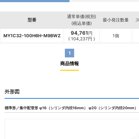
通常単価(税別)
型番
最小発注数量
(税込単価)
94,761
円
MY1C32-100H6H-M9BWZ
1個
(
104,237
円
)
1
商品情報
外形図
標準形／集中配管形 φ16（シリンダ内径16mm） φ20（シリンダ内径20mm）