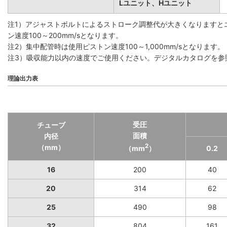
Lユニット、Hユニット
注1）アジャストボルトによるストローク調整代が大きくなりますと
ン速度100～200mm/sとなります。
注2）集中配管時は使用ピストン速度100～1,000mm/sとなります。
注3）吸収能力以内の速度でご使用ください。デジタルカタログを参
理論出力表
受圧
チューブ
面積
内径
2
（mm）
（mm
）
0.2
16
200
40
20
314
62
25
490
98
32
804
161