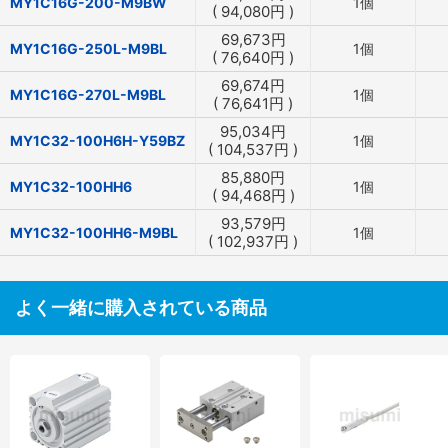
MY1C16G-200-M9BW
1個
(
94,080
円
)
69,673
円
MY1C16G-250L-M9BL
1個
(
76,640
円
)
69,674
円
MY1C16G-270L-M9BL
1個
(
76,641
円
)
95,034
円
MY1C32-100H6H-Y59BZ
1個
(
104,537
円
)
85,880
円
MY1C32-100HH6
1個
(
94,468
円
)
93,579
円
MY1C32-100HH6-M9BL
1個
(
102,937
円
)
よく一緒に購入されている商品