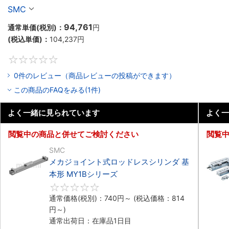
ガイド形 MY1Cシリーズ
SMC
94,761
通常単価(税別)：
円
(税込単価)：
104,237
円
0
0件のレビュー（商品レビューの投稿ができます）
この商品のFAQをみる(1件)
よく一緒に見られています
よく一
閲覧中の商品と併せてご検討ください
閲覧
SMC
メカジョイント式ロッドレスシリンダ 基
本形 MY1Bシリーズ
0
通常価格(税別)：
740
円
～
(税込価格：
814
円
～)
通常出荷日：在庫品1日目