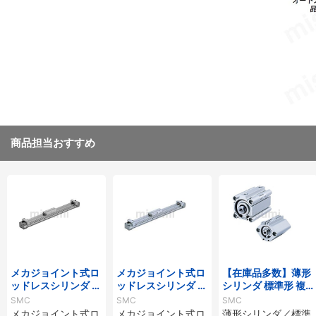
商品担当おすすめ
メカジョイント式ロ
メカジョイント式ロ
【在庫品多数】薄形
ッドレスシリンダ 基
ッドレスシリンダ 基
シリンダ 標準形 複
本形 MY1Bシリーズ
本形 MY1B-Zシリー
動・片ロッド CQ2
SMC
SMC
SMC
ズ
シリーズ
メカジョイント式ロ
メカジョイント式ロ
薄形シリンダ／標準