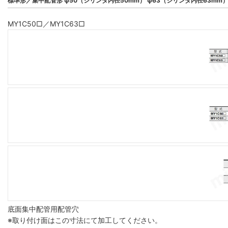
標準形／集中配管形 φ50（シリンダ内径50mm） φ63（シリンダ内径63mm
MY1C50□／MY1C63□
底面集中配管用配管穴
※取り付け面はこの寸法にて加工してください。