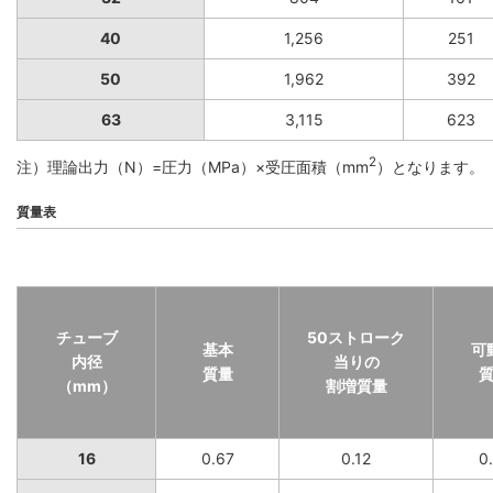
40
1,256
251
50
1,962
392
63
3,115
623
2
注）理論出力（N）=圧力（MPa）×受圧面積（mm
）となります。
質量表
チューブ
50ストローク
基本
可
内径
当りの
質量
（mm）
割増質量
16
0.67
0.12
0