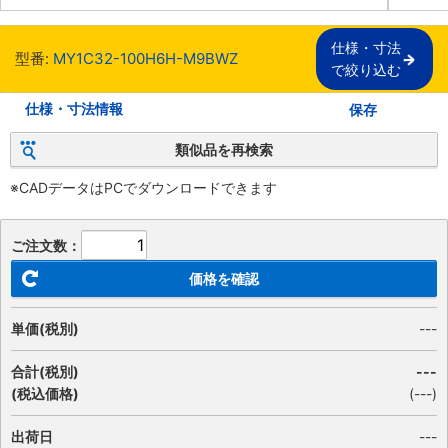
仕様・寸法

型番:
MY1C32-100H6H-M9BWZ
で絞り込む
仕様・寸法情報
保存
類似品を再検索
※CADデータはPCでダウンロードできます
ご注文数：
価格を確認
単価(税別)
---
合計(税別)
---
(税込価格)
(
---
)
出荷日
---