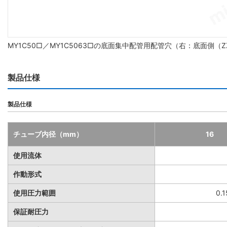
MY1C50□／MY1C5063□の底面集中配管用配管穴（右：底面側
製品仕様
製品仕様
チューブ内径（mm）
16
使用流体
作動形式
使用圧力範囲
0.
保証耐圧力