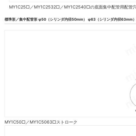
MY1C25□／MY1C2532□／MY1C2540□の底面集中配管
標準形／集中配管形 φ50（シリンダ内径50mm） φ63（シリンダ内径63mm
MY1C50□／MY1C5063□ストローク