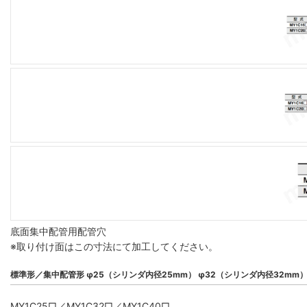
底面集中配管用配管穴
※取り付け面はこの寸法にて加工してください。
標準形／集中配管形 φ25（シリンダ内径25mm） φ32（シリンダ内径32mm
MY1C25□／MY1C32□／MY1C40□