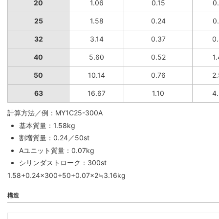
20
1.06
0.15
0
25
1.58
0.24
0
32
3.14
0.37
0
40
5.60
0.52
1
50
10.14
0.76
2
63
16.67
1.10
4
計算方法／例：MY1C25-300A
基本質量：1.58kg
割増質量：0.24／50st
Aユニット質量：0.07kg
シリンダストローク：300st
1.58+0.24×300÷50+0.07×2≒3.16kg
構造