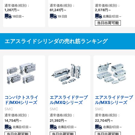
MY2Cシリーズ
二次電池対応 25A-
シリーズ
通常価格(税別)：
通常価格(税別)：
通常価格(税別)：
MY1Cシリーズ
1,267
円
～
61,241
円
～
2,078
円
～
18
日目～
19
日目
在庫品1日目～
当日出荷可能
エアスライドシリンダの売れ筋ランキング
コンパクトスライ
エアスライドテーブ
エアスライドテーブ
ド/MXHシリーズ
ル/MXQシリーズ
ル/MXSシリーズ
SMC
SMC
SMC
通常価格(税別)：
通常価格(税別)：
通常価格(税別)：
14,754
円
～
21,392
円
～
22,704
円
～
在庫品1日目～
在庫品1日目～
在庫品1日目～
当日出荷可能
当日出荷可能
当日出荷可能