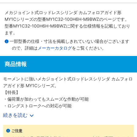
メカジョイント式ロッドレスシリンダ カムフォロアガイド形
MY1Cシリーズ
の型番MY1C32-100H6H-M9BWZのページです。
型番MY1C32-100H6H-M9BWZに関する仕様情報を記載しており
ます。
一部型番の仕様・寸法を掲載しきれていない場合がございます
ので、詳細は
メーカーカタログ
をご覧ください。
商品情報
モーメントに強いメカジョイント式ロッドレスシリンダ カムフォロ
アガイド形 MY1Cシリーズ。
【特長】
・偏荷重が加わってもスムーズな作動が可能
・ロングストロークへの対応が可能
続きを読む
【20-シリーズ 銅系・フッ素系不可仕様】
・銅材質、フッ素材質を嫌う環境での使用に対応
ご注意
・外形寸法は標準品と同一