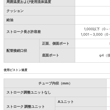
周囲温度および使用流体温度
クッション
給油
1,000以下（0～+
ストローク長さ許容差
1,001～3,000（0
正面、側面ポート
配管接続口径
底面ポート
φ4（
使用ピストン速度
チューブ内径（mm）
ストローク調整ユニットなし
Aユニット
ストローク 調整ユニット