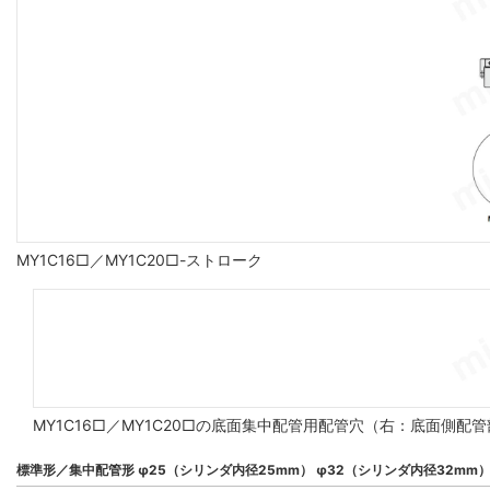
MY1C16□／MY1C20□-ストローク
MY1C16□／MY1C20□の底面集中配管用配管穴（右：底面側配
標準形／集中配管形 φ25（シリンダ内径25mm） φ32（シリンダ内径32mm