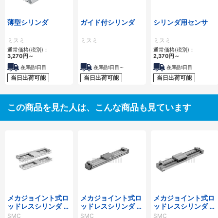
薄型シリンダ
ガイド付シリンダ
シリンダ用センサ
ミスミ
ミスミ
ミスミ
通常価格(税別)：
通常価格(税別)：
3,270
円
～
2,370
円
～
在庫品1日目
在庫品1日目～
在庫品1日目
当日出荷可能
当日出荷可能
当日出荷可能
この商品を見た人は、こんな商品も見ています
メカジョイント式ロ
メカジョイント式ロ
メカジョイント式ロ
ッドレスシリンダ カ
ッドレスシリンダ カ
ッドレスシリンダ リ
ムフォロアガイド形
ムフォロアガイド形
ニアガイド形 MY1H
SMC
SMC
SMC