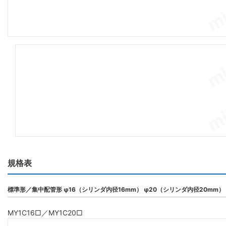
規格表
標準形／集中配管形 φ16（シリンダ内径16mm） φ20（シリンダ内径20mm）
MY1C16□／MY1C20□