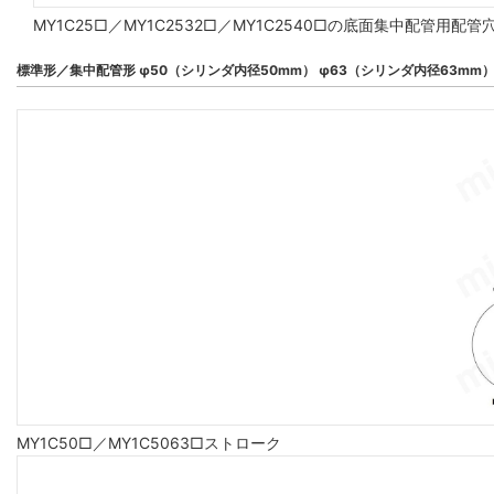
MY1C25□／MY1C2532□／MY1C2540□の底面集中配管
標準形／集中配管形 φ50（シリンダ内径50mm） φ63（シリンダ内径63mm
MY1C50□／MY1C5063□ストローク