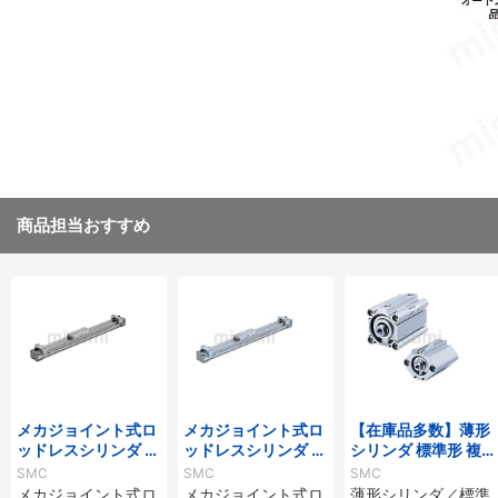
商品担当おすすめ
メカジョイント式ロ
メカジョイント式ロ
【在庫品多数】薄形
ッドレスシリンダ 基
ッドレスシリンダ 基
シリンダ 標準形 複
本形 MY1Bシリーズ
本形 MY1B-Zシリー
動・片ロッド CQ2
SMC
SMC
SMC
ズ
シリーズ
メカジョイント式ロ
メカジョイント式ロ
薄形シリンダ／標準