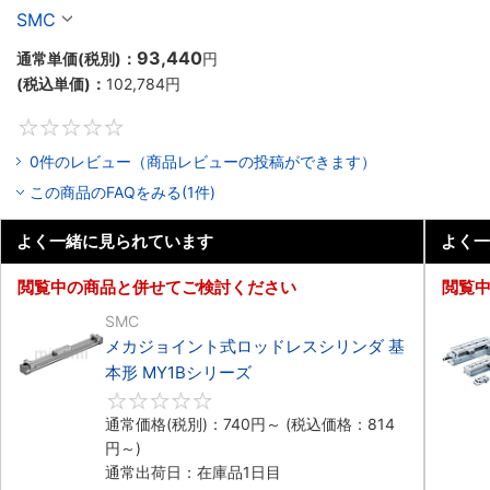
ガイド形 MY1Cシリーズ
SMC
93,440
通常単価(税別)：
円
(税込単価)：
102,784
円
0
0件のレビュー（商品レビューの投稿ができます）
この商品のFAQをみる(1件)
よく一緒に見られています
よく一
閲覧中の商品と併せてご検討ください
閲覧
SMC
メカジョイント式ロッドレスシリンダ 基
本形 MY1Bシリーズ
0
通常価格(税別)：
740
円
～
(税込価格：
814
円
～)
通常出荷日：在庫品1日目