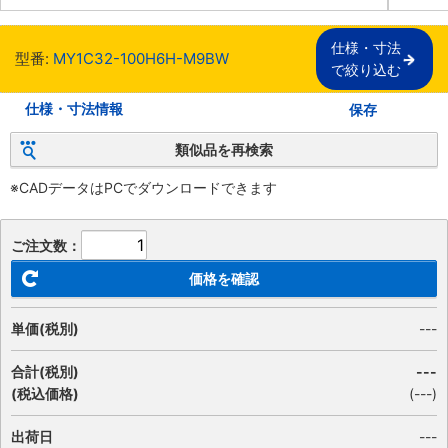
仕様・寸法

型番:
MY1C32-100H6H-M9BW
で絞り込む
仕様・寸法情報
保存
類似品を再検索
※CADデータはPCでダウンロードできます
ご注文数：
価格を確認
単価(税別)
---
合計(税別)
---
(税込価格)
(
---
)
出荷日
---