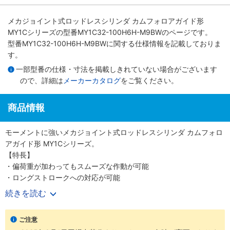
メカジョイント式ロッドレスシリンダ カムフォロアガイド形
MY1Cシリーズ
の型番MY1C32-100H6H-M9BWのページです。
型番MY1C32-100H6H-M9BWに関する仕様情報を記載しておりま
す。
一部型番の仕様・寸法を掲載しきれていない場合がございます
ので、詳細は
メーカーカタログ
をご覧ください。
商品情報
モーメントに強いメカジョイント式ロッドレスシリンダ カムフォロ
アガイド形 MY1Cシリーズ。
【特長】
・偏荷重が加わってもスムーズな作動が可能
・ロングストロークへの対応が可能
続きを読む
【20-シリーズ 銅系・フッ素系不可仕様】
・銅材質、フッ素材質を嫌う環境での使用に対応
ご注意
・外形寸法は標準品と同一