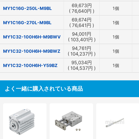
69,673
円
MY1C16G-250L-M9BL
1個
(
76,640
円
)
69,674
円
MY1C16G-270L-M9BL
1個
(
76,641
円
)
94,001
円
MY1C32-100H6H-M9BWV
1個
(
103,401
円
)
94,761
円
MY1C32-100H6H-M9BWZ
1個
(
104,237
円
)
95,034
円
MY1C32-100H6H-Y59BZ
1個
(
104,537
円
)
よく一緒に購入されている商品