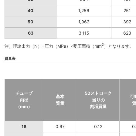
40
1,256
251
50
1,962
392
63
3,115
623
2
注）理論出力（N）=圧力（MPa）×受圧面積（mm
）となります。
質量表
チューブ
50ストローク
基本
可
内径
当りの
質量
（mm）
割増質量
16
0.67
0.12
0