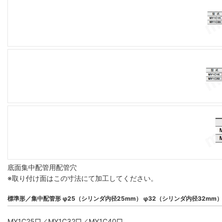
底面集中配管用配管穴
※取り付け面はこの寸法にて加工してください。
標準形／集中配管形 φ25（シリンダ内径25mm） φ32（シリンダ内径32mm
MY1C25□／MY1C32□／MY1C40□