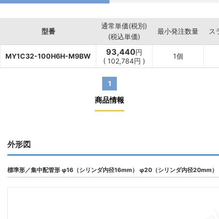
通常単価(税別)
型番
最小発注数量
ス
(税込単価)
93,440
円
MY1C32-100H6H-M9BW
1個
(
102,784
円
)
1
商品情報
外形図
標準形／集中配管形 φ16（シリンダ内径16mm） φ20（シリンダ内径20mm）