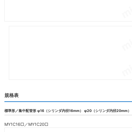
規格表
標準形／集中配管形 φ16（シリンダ内径16mm） φ20（シリンダ内径20mm）
MY1C16□／MY1C20□