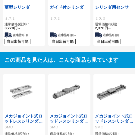
薄型シリンダ
ガイド付シリンダ
シリンダ用センサ
ミスミ
ミスミ
ミスミ
通常価格(税別)：
通常価格(税別)：
3,270
円
～
2,370
円
～
在庫品1日目
在庫品1日目～
在庫品1日目
当日出荷可能
当日出荷可能
当日出荷可能
この商品を見た人は、こんな商品も見ています
メカジョイント式ロ
メカジョイント式ロ
メカジョイント式ロ
ッドレスシリンダ カ
ッドレスシリンダ カ
ッドレスシリンダ リ
ムフォロアガイド形
ムフォロアガイド形
ニアガイド形 MY1H
SMC
SMC
SMC
MY2Cシリーズ
二次電池対応 25A-
シリーズ
通常価格(税別)：
通常価格(税別)：
通常価格(税別)：