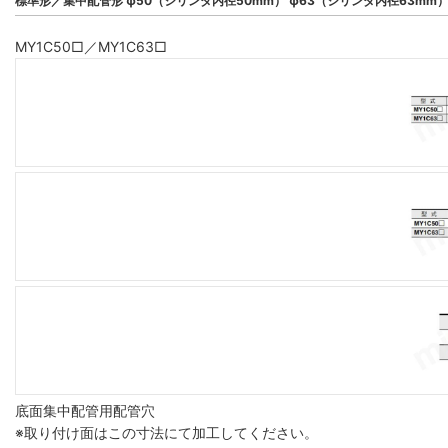
標準形／集中配管形 φ50（シリンダ内径50mm） φ63（シリンダ内径63mm
MY1C50□／MY1C63□
底面集中配管用配管穴
※取り付け面はこの寸法にて加工してください。