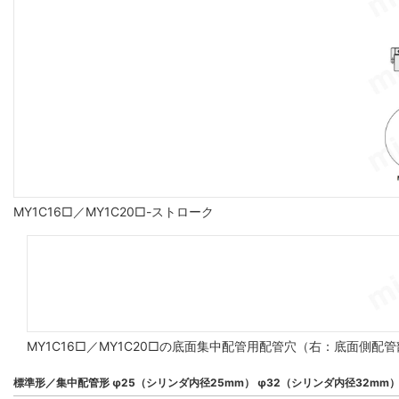
MY1C16□／MY1C20□-ストローク
MY1C16□／MY1C20□の底面集中配管用配管穴（右：底面側配
標準形／集中配管形 φ25（シリンダ内径25mm） φ32（シリンダ内径32mm