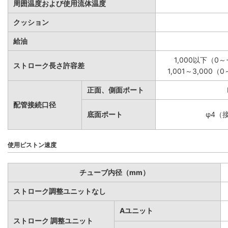
周囲温度および使用流体温度
クッション
給油
1,000以下（0～+
ストローク長さ許容差
1,001～3,000（0
正面、側面ポート
配管接続口径
底面ポート
φ4（
使用ピストン速度
チューブ内径（mm）
ストローク調整ユニットなし
Aユニット
ストローク 調整ユニット