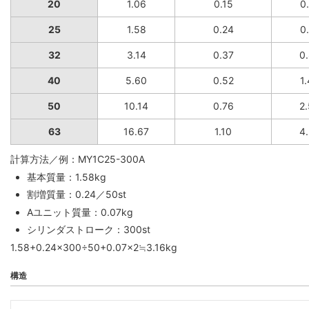
20
1.06
0.15
0
25
1.58
0.24
0
32
3.14
0.37
0
40
5.60
0.52
1
50
10.14
0.76
2
63
16.67
1.10
4
計算方法／例：MY1C25-300A
基本質量：1.58kg
割増質量：0.24／50st
Aユニット質量：0.07kg
シリンダストローク：300st
1.58+0.24×300÷50+0.07×2≒3.16kg
構造