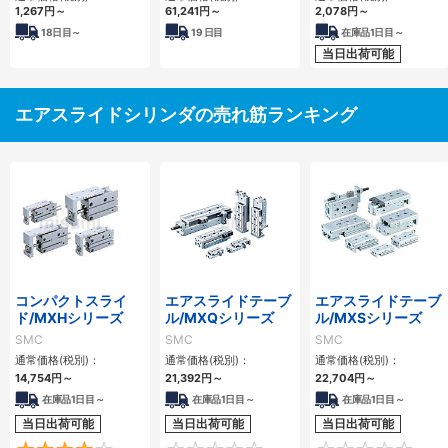
MY1Cシリーズ
1,267
円
～
61,241
円
～
2,078
円
～
18
日目～
19
日目
在庫品1日目～
当日出荷可能
エアスライドシリンダの売れ筋ランキング
コンパクトスライ
エアスライドテーブ
エアスライドテーブ
ド/MXHシリーズ
ル/MXQシリーズ
ル/MXSシリーズ
SMC
SMC
SMC
通常価格(税別)：
通常価格(税別)：
通常価格(税別)：
14,754
円
～
21,392
円
～
22,704
円
～
在庫品1日目～
在庫品1日目～
在庫品1日目～
当日出荷可能
当日出荷可能
当日出荷可能