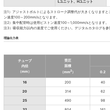
Lユニット、Hユニット
注1）アジャストボルトによるストローク調整代が大きくなりますと
ン速度100～200mm/sとなります。
注2）集中配管時は使用ピストン速度100～1,000mm/sとなります。
注3）吸収能力以内の速度でご使用ください。デジタルカタログを参
理論出力表
受圧
チューブ
面積
内径
2
（mm）
（mm
）
0.2
16
200
40
20
314
62
25
490
98
32
804
161