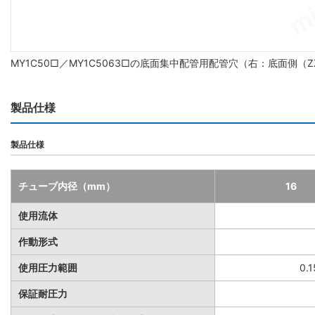
MY1C50□／MY1C5063□の底面集中配管用配管穴（右：底面側
製品仕様
製品仕様
チューブ内径（mm）
16
使用流体
作動形式
使用圧力範囲
0.
保証耐圧力