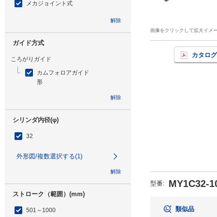
メカジョイント式
解除
画像をクリックして拡大イメ
ガイド方式
カタログ
ころがりガイド
カムフォロアガイド
形
解除
シリンダ内径(φ)
32
外形図/複数選択する(1)
解除
MY1C32-1
型番
:
ストローク（範囲）(mm)
類似品
501～1000