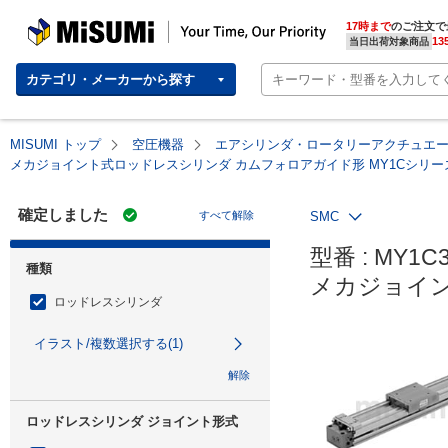
MISUMI | Your Time, Our Priority
17時まで
のご注文で
13
当日出荷対象商品
カテゴリ・メーカーから探す
MISUMI トップ
空圧機器
エアシリンダ・ロータリーアクチュエ
メカジョイント式ロッドレスシリンダ カムフォロアガイド形 MY1Cシリー
確定しました
すべて解除
SMC
型番 : MY1C3
種類
メカジョイン
ロッドレスシリンダ
イラスト/複数選択する(1)
解除
ロッドレスシリンダ ジョイント形式