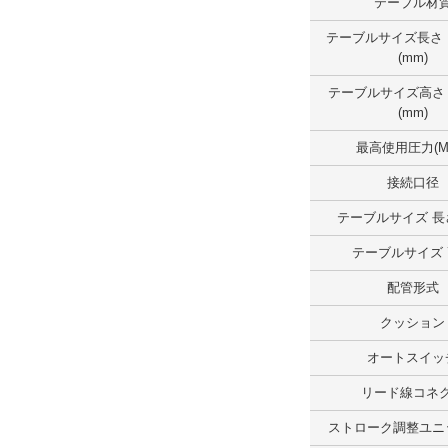
テーブル材
テーブルサイズ長さ （範囲）(mm)
テーブルサイズ長さ
(mm)
100.1～150.0
テーブルサイズ高さ
外形図/複数選択する(1)
(mm)
解除
最高使用圧力(M
テーブルサイズ幅 （範囲）(mm)
接続口径
100.1～150.0
テーブルサイズ 長さ
テーブルサイズ
外形図/複数選択する(1)
配管形式
解除
クッション
テーブルサイズ高さ（範囲）(mm)
オートスイッ
50.1～75.0
リード線コネ
外形図/複数選択する(1)
ストローク調整ユニ
解除