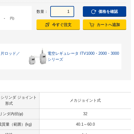
数量：
価格を確認
-
円
)
今すぐ注文
カートへ追加
・片ロッド／
電空レギュレータ ITV1000・2000・3000
シリーズ
シリンダ ジョイント
メカジョイント式
形式
リンダ内径(φ)
32
質量（範囲）(kg)
40.1～60.0