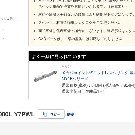
2025年3月1日工場出荷分よりスイッチの色味が変更とな
スイッチ単品で注文をお願いいたします。（在庫限り）
材料や部材入手難などの影響により納期が不安定になって
ージを表示する
スペック、材質の詳細はカタログをご参照ください。
商品画像は代表画像の場合がございます。詳細形状はカタ
CADデータは、一部の型番には対応しておりません。
よく一緒に見られています
SMC
メカジョイント式ロッドレスシリンダ 基
MY1Bシリーズ
通常価格(税別)：
740
円
(税込価格：
814
円
通常出荷日：在庫品1日目
000L-Y7PWL
コピー
解除