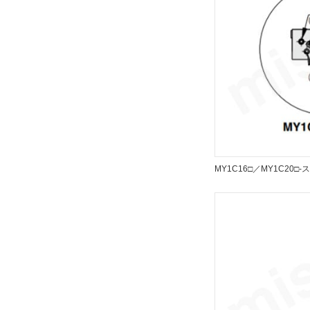
解除
クッション
エアクッション
解除
仕様
磁石内蔵
MY1C16□／MY1C20□
解除
オートスイッチ
Y7PW
解除
リード線長さ(m)
3