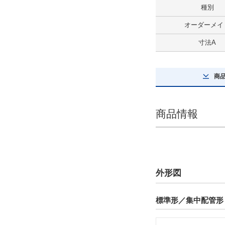
種別
最大積載質量(kg)
オーダーメイ
49
寸法A
解除
商
ストローク(mm)
1000
商品情報
解除
テーブルサイズ 長さ(mm)
132
解除
外形図
テーブルサイズ 幅(mm)
標準形／集中配管形 
102