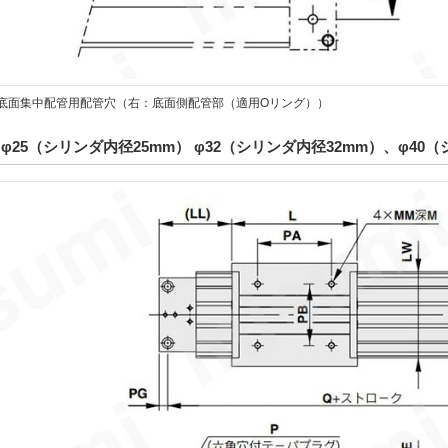
0□の底面集中配管用配管穴（右：底面側配管部（適用Oリング））
φ25（シリンダ内径25mm） φ32（シリンダ内径32mm）、φ40（