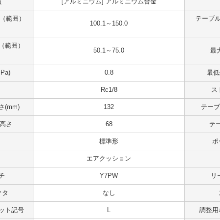
質
[アルミニウム] アルミニウム合金
 （範囲）
テーブル
100.1～150.0
（範囲）
50.1～75.0
最大
Pa)
0.8
最低
Rc1/8
ス
(mm)
132
テーブ
 高さ
68
テ
標準形
ポ
エアクッション
チ
Y7PW
リ
クタ
なし
ット記号
L
調整用