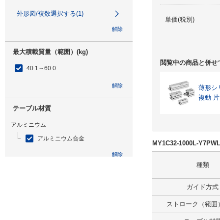
外形図/複数選択する(1)
単価(税別)
解除
最大積載質量（範囲）(kg)
閲覧中の商品と併せ
40.1～60.0
解除
薄形シ
複動 
テーブル材質
アルミニウム
アルミニウム合金
MY1C32-1000L-Y
解除
種類
特性
ガイド方式
なし
ストローク（範囲）
解除