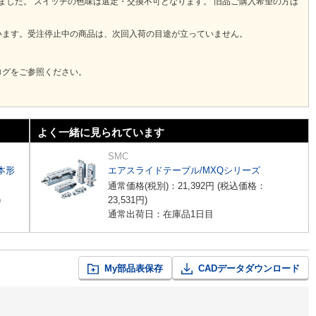
りました。 スイッチの色味は選定・交換不可となります。 旧品ご購入希望の方は
います。受注停止中の商品は、次回入荷の目途が立っていません。
ログをご参照ください。
よく一緒に見られています
SMC
本形
エアスライドテーブル/MXQシリーズ
通常価格(税別)：
21,392
円
(税込価格：
)
23,531
円
)
通常出荷日：在庫品1日目
My部品表保存
CADデータダウンロード