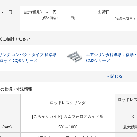
-
円
合計(税別)
-
円
出荷日
-
(税込価格：
-
円
)
(参考出荷日：
てご検討ください
リンダ コンパクトタイプ 標準形
エアシリンダ標準形：複動
片ロッド CQSシリーズ
CM2シリーズ
－閉じる
7PWLの仕様・寸法情報
ロッドレス
ロッドレスシリンダ
[ころがりガイド] カムフォロアガイド形
シ
(mm)
501～1000
最大積載