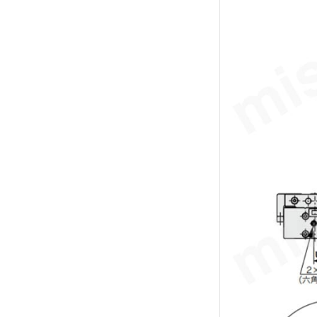
解除
テーブルサイズ 高さ
68
解除
テーブル表面処理
無電解ニッケルめっき
解除
配管形式
標準形
解除
ポートねじ種類
Rc