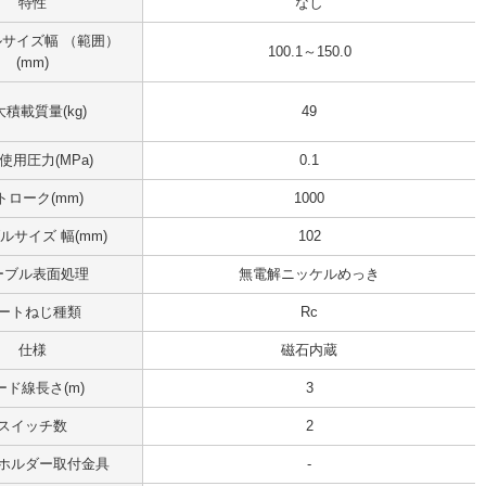
特性
なし
サイズ幅 （範囲）
100.1～150.0
(mm)
積載質量(kg)
49
使用圧力(MPa)
0.1
トローク(mm)
1000
ルサイズ 幅(mm)
102
ーブル表面処理
無電解ニッケルめっき
ートねじ種類
Rc
仕様
磁石内蔵
ード線長さ(m)
3
スイッチ数
2
ホルダー取付金具
-