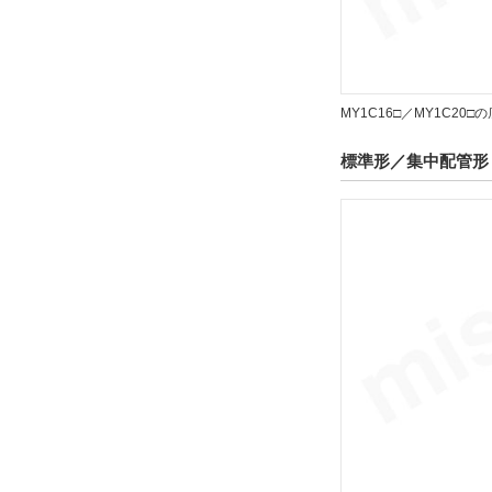
解除
リード線コネクタ
MY1C16□／MY1C2
なし
解除
標準形／集中配管形 
スイッチ数
2
解除
ストローク調整ユニット記号
L
解除
種別