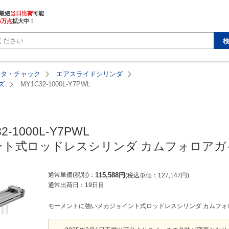
最短
当日出荷
5万点
拡大中！
ータ・チャック
エアスライドシリンダ
ズ
MY1C32-1000L-Y7PWL
2-1000L-Y7PWL

ト式ロッドレスシリンダ カムフォロアガイ
通常単価(税別)
115,588
円
税込単価
127,147
円
通常出荷日：
19日目
モーメントに強いメカジョイント式ロッドレスシリンダ カムフォロア