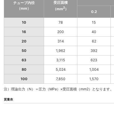
受圧面積
チューブ内径
2
（mm）
（mm
）
0.2
10
78
15
16
200
40
20
314
62
50
1,962
392
63
3,115
623
80
5,024
1,004
100
7,850
1,570
注）理論出力（N）＝圧力（MPa）×受圧面積（mm2）となります。
質量表