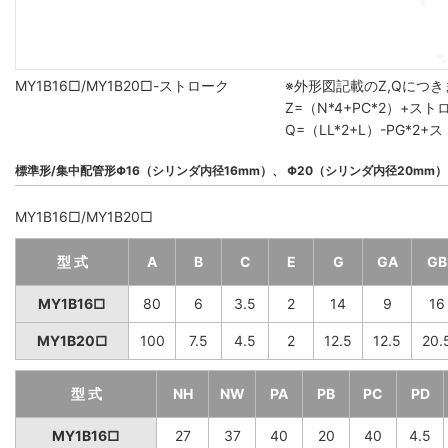
MY1B16□/MY1B20□-ストローク
※外形図記載のZ,Qにつ
Z=（N*4+PC*2）+ス
Q=（LL*2+L）-PG*
標準形/集中配管形Φ16（シリンダ内径16mm）、 Φ20（シリンダ内径20mm）
MY1B16□/MY1B20□
型 式
A
B
C
E
G
GA
GB
MY1B16□
80
6
3.5
2
14
9
16
MY1B20□
100
7.5
4.5
2
12.5
12.5
20.
型 式
NH
NW
PA
PB
PC
PD
MY1B16□
27
37
40
20
40
4.5