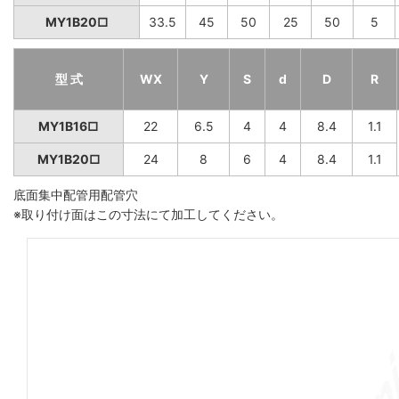
MY1B20□
33.5
45
50
25
50
5
型 式
WX
Y
S
d
D
R
MY1B16□
22
6.5
4
4
8.4
1.1
MY1B20□
24
8
6
4
8.4
1.1
底面集中配管用配管穴
※取り付け面はこの寸法にて加工してください。