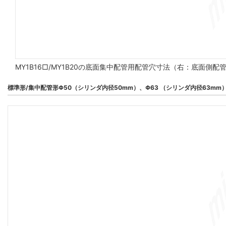
MY1B16□/MY1B20の底面集中配管用配管穴寸法（右：底面側
標準形/集中配管形Φ50（シリンダ内径50mm）、Φ63 （シリンダ内径63mm