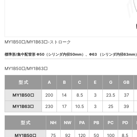
MY1B50□/MY1B63□-ストローク
標準形/集中配管形 Φ50（シリンダ内径50mm）、Φ63 （シリンダ内径63mm
MY1B50□/MY1B63□
型 式
A
B
C
E
G
GB
MY1B50□
200
14
8.5
3
23.5
37
MY1B63□
230
17
10.5
3
25
39
型 式
NH
NW
PA
PB
PC
PD
MY1B50□
75
92
120
50
100
8.5