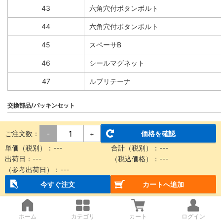
43
六角穴付ボタンボルト
44
六角穴付ボタンボルト
45
スペーサB
46
シールマグネット
47
ルブリテーナ
交換部品/パッキンセット
ご注文数：
価格を確認
-
+
番号
部品名
単価（税別）：
---
合計（税別）：
---
14
シールベルト
出荷日：
---
（税込価格）：
---
（参考出荷日）：
---
15
ダストシールバンド
今すぐ注文
カートへ追加
27
サイドスクレーパ
ホーム
カテゴリ
カート
ログイン
34
Oリング