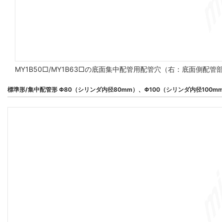
MY1B50□/MY1B63□の底面集中配管用配管穴（右：底面側配
標準形/集中配管形 Φ80（シリンダ内径80mm）、Φ100（シリンダ内径100m