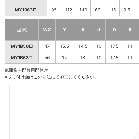
MY1B63□
95
112
140
60
115
9.5
型 式
WX
Y
S
d
D
R
MY1B50□
47
15.5
14.5
10
17.5
1.1
MY1B63□
56
15
18
10
17.5
1.1
底面集中配管用配管穴
※取り付け面はこの寸法にて加工してください。