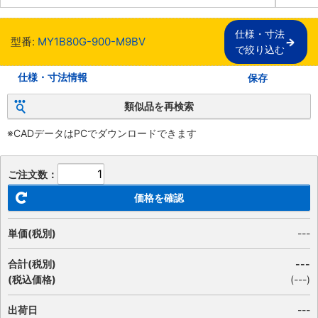
仕様・寸法

型番:
MY1B80G-900-M9BV
で絞り込む
仕様・寸法情報
保存
類似品を再検索
※CADデータはPCでダウンロードできます
ご注文数：
価格を確認
単価(税別)
---
合計(税別)
---
(税込価格)
(
---
)
出荷日
---