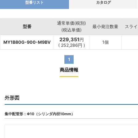
型番リスト
カタログ
通常単価(税別)
型番
最小発注数量
スライ
(税込単価)
229,351
円
MY1B80G-900-M9BV
1個
(
252,286
円
)
1
商品情報
外形図
集中配管形：Φ10（シリンダ内径10mm）