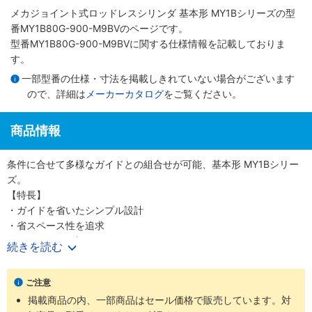
メカジョイント式ロッドレスシリンダ 基本形 MY1Bシリーズ
の型
番MY1B80G-900-M9BVのページです。
型番MY1B80G-900-M9BVに関する仕様情報を記載しておりま
す。
一部型番の仕様・寸法を掲載しきれていない場合がございます
ので、詳細は
メーカーカタログ
をご覧ください。
商品情報
条件に合せて多様なガイドとの組合せが可能、基本形 MY1Bシリー
ズ。
【特長】
・ガイドを省いたシンプル設計
・省スペース性を追求
・Φ10～100（直径10～100mm）までのワイドバリエーション
続きを読む
【20-シリーズ 銅系・フッ素系不可仕様】
ご注意
・銅材質、フッ素材質を嫌う環境での使用に対応
掲載商品の内、一部商品はセール価格で販売しています。対
・外形寸法は標準品と同一