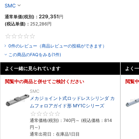
シリーズ
SMC
229,351
通常単価(税別)：
円
(税込単価)：
252,286
円
0
0件のレビュー（商品レビューの投稿ができます）
この商品のFAQをみる(1件)
よく一緒に見られています
よく一
閲覧中の商品と併せてご検討ください
閲覧
SMC
メカジョイント式ロッドレスシリンダ カ
ムフォロアガイド形 MY1Cシリーズ
0
通常価格(税別)：
740
円
～
(税込価格：
814
円
～)
通常出荷日：在庫品1日目