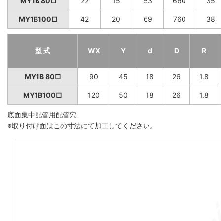
MY1B 80□
22
15
53
660
35
MY1B100□
42
20
69
760
38
型 式
WX
Y
d
D
R
MY1B 80□
90
45
18
26
1.8
MY1B100□
120
50
18
26
1.8
底面集中配管用配管穴
※取り付け面はこの寸法にて加工してください。