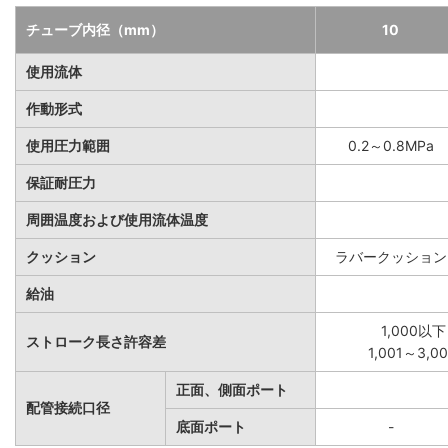
チューブ内径（mm）
10
使用流体
作動形式
使用圧力範囲
0.2～0.8MPa
保証耐圧力
周囲温度および使用流体温度
クッション
ラバークッション
給油
1,000以下
ストローク長さ許容差
1,001～3,
正面、側面ポート
配管接続口径
底面ポート
-