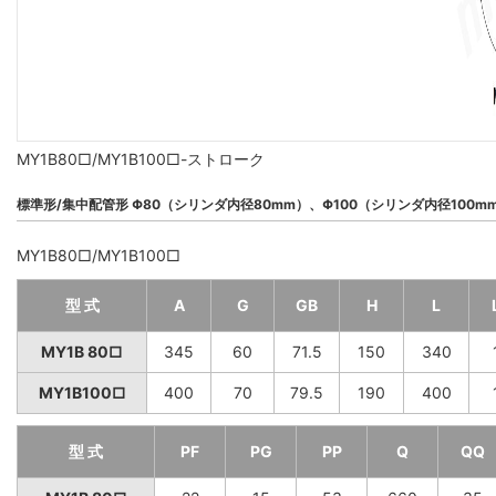
MY1B80□/MY1B100□-ストローク
標準形/集中配管形 Φ80（シリンダ内径80mm）、Φ100（シリンダ内径100m
MY1B80□/MY1B100□
型 式
A
G
GB
H
L
MY1B 80□
345
60
71.5
150
340
MY1B100□
400
70
79.5
190
400
型 式
PF
PG
PP
Q
QQ