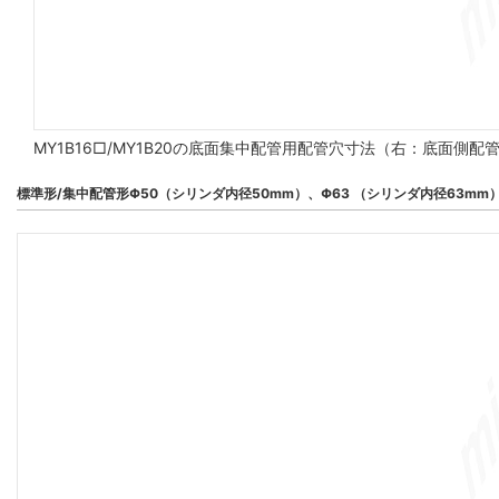
MY1B16□/MY1B20の底面集中配管用配管穴寸法（右：底面側
標準形/集中配管形Φ50（シリンダ内径50mm）、Φ63 （シリンダ内径63mm