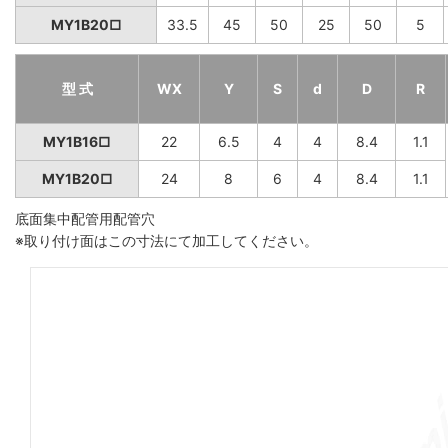
MY1B20□
33.5
45
50
25
50
5
型 式
WX
Y
S
d
D
R
MY1B16□
22
6.5
4
4
8.4
1.1
MY1B20□
24
8
6
4
8.4
1.1
底面集中配管用配管穴
※取り付け面はこの寸法にて加工してください。