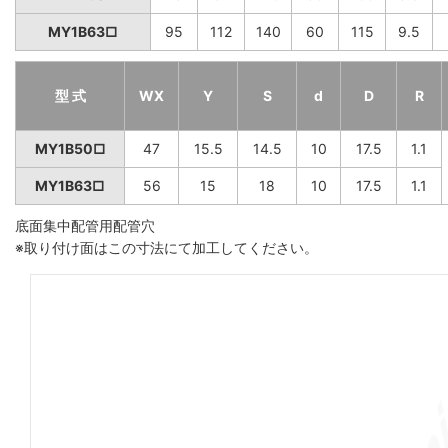
MY1B63□
95
112
140
60
115
9.5
型 式
WX
Y
S
d
D
R
MY1B50□
47
15.5
14.5
10
17.5
1.1
MY1B63□
56
15
18
10
17.5
1.1
底面集中配管用配管穴
※取り付け面はこの寸法にて加工してください。