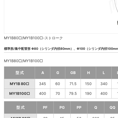
MY1B80□/MY1B100□-ストローク
標準形/集中配管形 Φ80（シリンダ内径80mm）、Φ100（シリンダ内径100m
MY1B80□/MY1B100□
型 式
A
G
GB
H
L
MY1B 80□
345
60
71.5
150
340
MY1B100□
400
70
79.5
190
400
型 式
PF
PG
PP
Q
QQ