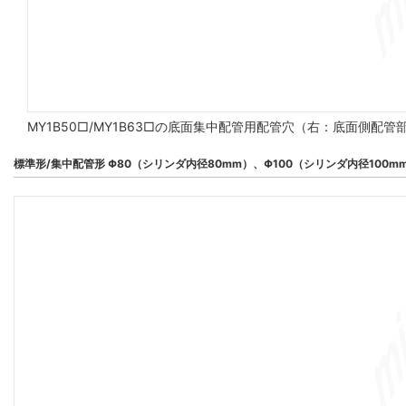
MY1B50□/MY1B63□の底面集中配管用配管穴（右：底面側配
標準形/集中配管形 Φ80（シリンダ内径80mm）、Φ100（シリンダ内径100m