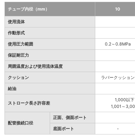
チューブ内径（mm）
10
使用流体
作動形式
使用圧力範囲
0.2～0.8MPa
保証耐圧力
周囲温度および使用流体温度
クッション
ラバークッション
給油
1,000以下
ストローク長さ許容差
1,001～3,
正面、側面ポート
配管接続口径
底面ポート
-