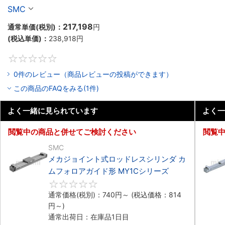
シリーズ
SMC
217,198
通常単価(税別)：
円
(税込単価)：
238,918
円
0
0件のレビュー（商品レビューの投稿ができます）
この商品のFAQをみる(1件)
よく一緒に見られています
よく一
閲覧中の商品と併せてご検討ください
閲覧
SMC
メカジョイント式ロッドレスシリンダ カ
ムフォロアガイド形 MY1Cシリーズ
0
通常価格(税別)：
740
円
～
(税込価格：
814
円
～)
通常出荷日：在庫品1日目