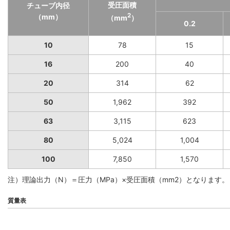
受圧面積
チューブ内径
2
（mm）
（mm
）
0.2
10
78
15
16
200
40
20
314
62
50
1,962
392
63
3,115
623
80
5,024
1,004
100
7,850
1,570
注）理論出力（N）＝圧力（MPa）×受圧面積（mm2）となります。
質量表