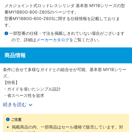
メカジョイント式ロッドレスシリンダ 基本形 MY1Bシリーズ
の型
番MY1B80G-800-Z80Sのページです。
型番MY1B80G-800-Z80Sに関する仕様情報を記載しておりま
す。
一部型番の仕様・寸法を掲載しきれていない場合がございます
ので、詳細は
メーカーカタログ
をご覧ください。
商品情報
条件に合せて多様なガイドとの組合せが可能、基本形 MY1Bシリー
ズ。
【特長】
・ガイドを省いたシンプル設計
・省スペース性を追求
・Φ10～100（直径10～100mm）までのワイドバリエーション
続きを読む
【20-シリーズ 銅系・フッ素系不可仕様】
ご注意
・銅材質、フッ素材質を嫌う環境での使用に対応
掲載商品の内、一部商品はセール価格で販売しています。対
・外形寸法は標準品と同一