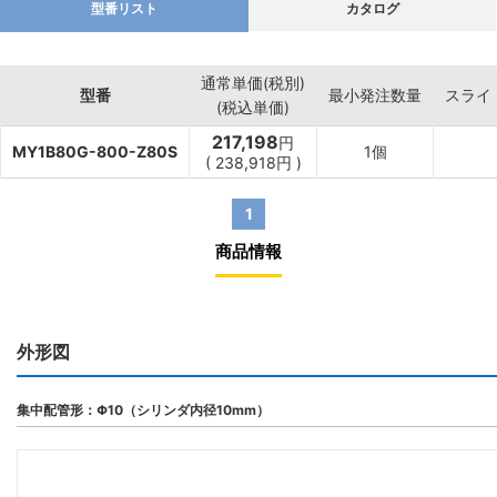
型番リスト
カタログ
通常単価(税別)
型番
最小発注数量
スライ
(税込単価)
217,198
円
MY1B80G-800-Z80S
1個
(
238,918
円
)
1
商品情報
外形図
集中配管形：Φ10（シリンダ内径10mm）