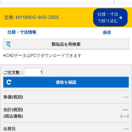
仕様・寸法

型番:
MY1B80G-800-Z80S
で絞り込む
仕様・寸法情報
保存
類似品を再検索
※CADデータはPCでダウンロードできます
ご注文数：
価格を確認
単価(税別)
---
合計(税別)
---
(税込価格)
(
---
)
出荷日
---