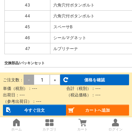
43
六角穴付ボタンボルト
44
六角穴付ボタンボルト
45
スペーサB
46
シールマグネット
47
ルブリテーナ
交換部品/パッキンセット
ご注文数：
価格を確認
-
+
番号
部品名
単価（税別）：
---
合計（税別）：
---
14
シールベルト
出荷日：
---
（税込価格）：
---
（参考出荷日）：
---
15
ダストシールバンド
今すぐ注文
カートへ追加
27
サイドスクレーパ
ホーム
カテゴリ
カート
ログイン
34
Oリング