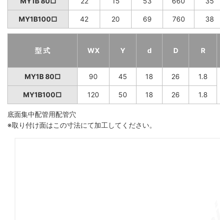
MY1B 80□
22
15
53
660
35
MY1B100□
42
20
69
760
38
型 式
WX
Y
d
D
R
MY1B 80□
90
45
18
26
1.8
MY1B100□
120
50
18
26
1.8
底面集中配管用配管穴
※取り付け面はこの寸法にて加工してください。