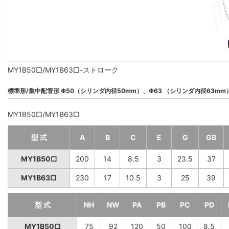
MY1B50□/MY1B63□-ストローク
標準形/集中配管形 Φ50（シリンダ内径50mm）、Φ63 （シリンダ内径63mm
MY1B50□/MY1B63□
型 式
A
B
C
E
G
GB
MY1B50□
200
14
8.5
3
23.5
37
MY1B63□
230
17
10.5
3
25
39
型 式
NH
NW
PA
PB
PC
PD
MY1B50□
75
92
120
50
100
8.5