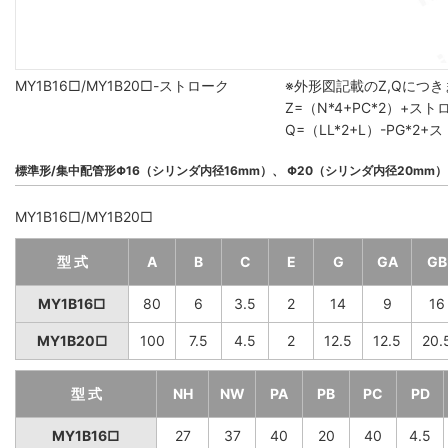
MY1B16□/MY1B20□-ストローク
※外形図記載のZ,Qにつ
Z=（N*4+PC*2）+ス
Q=（LL*2+L）-PG*
標準形/集中配管形Φ16（シリンダ内径16mm）、 Φ20（シリンダ内径20mm）
MY1B16□/MY1B20□
型 式
A
B
C
E
G
GA
GB
MY1B16□
80
6
3.5
2
14
9
16
MY1B20□
100
7.5
4.5
2
12.5
12.5
20.
型 式
NH
NW
PA
PB
PC
PD
MY1B16□
27
37
40
20
40
4.5