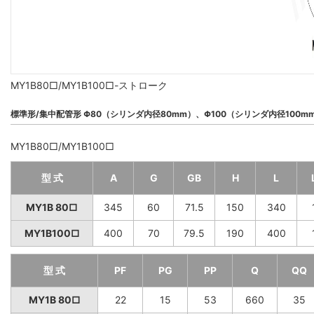
MY1B80□/MY1B100□-ストローク
標準形/集中配管形 Φ80（シリンダ内径80mm）、Φ100（シリンダ内径100m
MY1B80□/MY1B100□
型 式
A
G
GB
H
L
MY1B 80□
345
60
71.5
150
340
MY1B100□
400
70
79.5
190
400
型 式
PF
PG
PP
Q
QQ
MY1B 80□
22
15
53
660
35