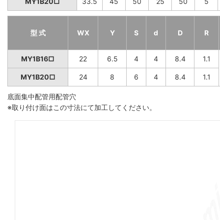
MY1B20□
33.5
45
50
25
50
5
型 式
WX
Y
S
d
D
R
MY1B16□
22
6.5
4
4
8.4
1.1
MY1B20□
24
8
6
4
8.4
1.1
底面集中配管用配管穴
※取り付け面はこの寸法にて加工してください。