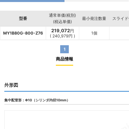
通常単価(税別)
型番
最小発注数量
スライド
(税込単価)
219,072
円
MY1B80G-800-Z76
1個
(
240,979
円
)
1
商品情報
外形図
集中配管形：Φ10（シリンダ内径10mm）