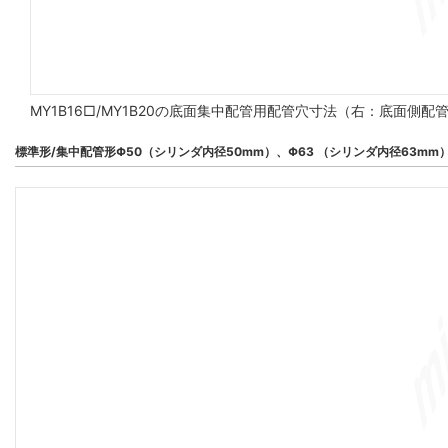
MY1B16□/MY1B20の底面集中配管用配管穴寸法（右：底面側
標準形/集中配管形Φ50（シリンダ内径50mm）、Φ63 （シリンダ内径63mm