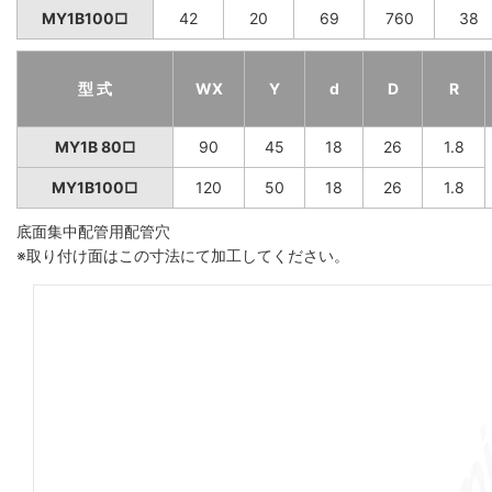
MY1B100□
42
20
69
760
38
型 式
WX
Y
d
D
R
MY1B 80□
90
45
18
26
1.8
MY1B100□
120
50
18
26
1.8
底面集中配管用配管穴
※取り付け面はこの寸法にて加工してください。