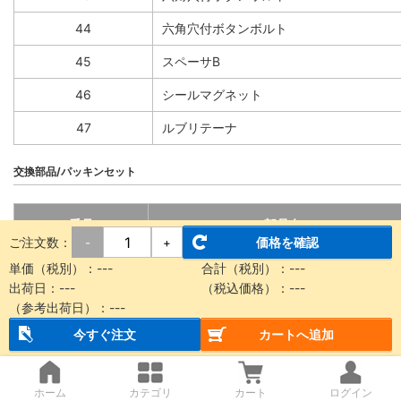
44
六角穴付ボタンボルト
45
スペーサB
46
シールマグネット
47
ルブリテーナ
交換部品/パッキンセット
番号
部品名
ご注文数：
価格を確認
-
+
14
シールベルト
単価（税別）：
---
合計（税別）：
---
出荷日：
---
（税込価格）：
---
15
ダストシールバンド
（参考出荷日）：
---
27
サイドスクレーパ
今すぐ注文
カートへ追加
34
Oリング
ホーム
カテゴリ
カート
ログイン