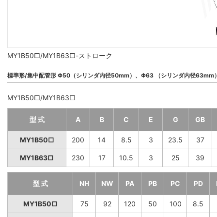
MY1B50□/MY1B63□-ストローク
標準形/集中配管形 Φ50（シリンダ内径50mm）、Φ63 （シリンダ内径63mm
MY1B50□/MY1B63□
型 式
A
B
C
E
G
GB
MY1B50□
200
14
8.5
3
23.5
37
MY1B63□
230
17
10.5
3
25
39
型 式
NH
NW
PA
PB
PC
PD
MY1B50□
75
92
120
50
100
8.5