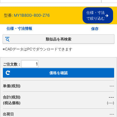
仕様・寸法

型番:
MY1B80G-800-Z76
で絞り込む
仕様・寸法情報
保存
類似品を再検索
※CADデータはPCでダウンロードできます
ご注文数：
価格を確認
単価(税別)
---
合計(税別)
---
(税込価格)
(
---
)
出荷日
---