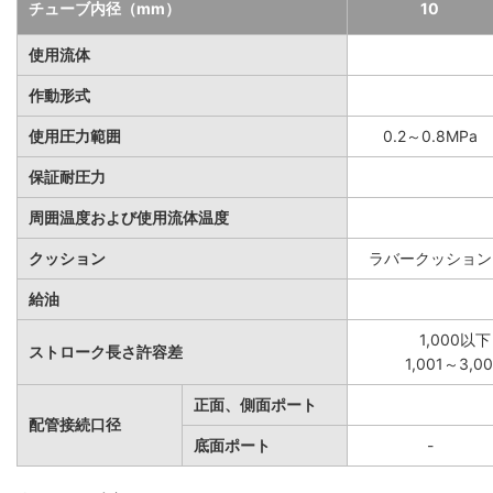
チューブ内径（mm）
10
使用流体
作動形式
使用圧力範囲
0.2～0.8MPa
保証耐圧力
周囲温度および使用流体温度
クッション
ラバークッション
給油
1,000以下
ストローク長さ許容差
1,001～3,
正面、側面ポート
配管接続口径
底面ポート
-