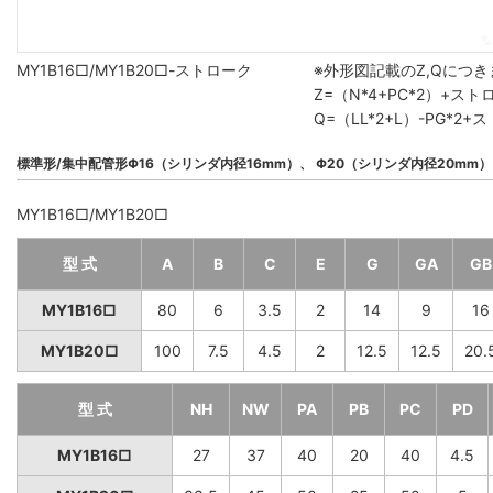
MY1B16□/MY1B20□-ストローク
※外形図記載のZ,Qにつ
Z=（N*4+PC*2）+ス
Q=（LL*2+L）-PG*
標準形/集中配管形Φ16（シリンダ内径16mm）、 Φ20（シリンダ内径20mm）
MY1B16□/MY1B20□
型 式
A
B
C
E
G
GA
GB
MY1B16□
80
6
3.5
2
14
9
16
MY1B20□
100
7.5
4.5
2
12.5
12.5
20.
型 式
NH
NW
PA
PB
PC
PD
MY1B16□
27
37
40
20
40
4.5