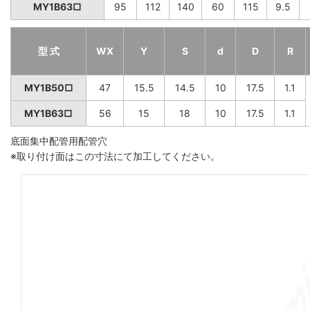
MY1B63□
95
112
140
60
115
9.5
型 式
WX
Y
S
d
D
R
MY1B50□
47
15.5
14.5
10
17.5
1.1
MY1B63□
56
15
18
10
17.5
1.1
底面集中配管用配管穴
※取り付け面はこの寸法にて加工してください。