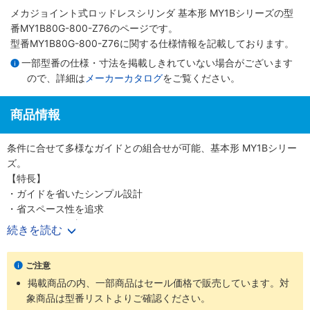
メカジョイント式ロッドレスシリンダ 基本形 MY1Bシリーズ
の型
番MY1B80G-800-Z76のページです。
型番MY1B80G-800-Z76に関する仕様情報を記載しております。
一部型番の仕様・寸法を掲載しきれていない場合がございます
ので、詳細は
メーカーカタログ
をご覧ください。
商品情報
条件に合せて多様なガイドとの組合せが可能、基本形 MY1Bシリー
ズ。
【特長】
・ガイドを省いたシンプル設計
・省スペース性を追求
・Φ10～100（直径10～100mm）までのワイドバリエーション
続きを読む
【20-シリーズ 銅系・フッ素系不可仕様】
ご注意
・銅材質、フッ素材質を嫌う環境での使用に対応
掲載商品の内、一部商品はセール価格で販売しています。対
・外形寸法は標準品と同一
象商品は型番リストよりご確認ください。