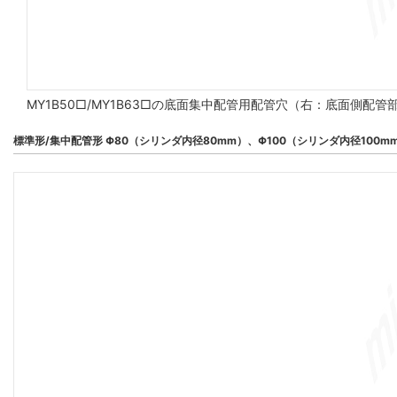
MY1B50□/MY1B63□の底面集中配管用配管穴（右：底面側配
標準形/集中配管形 Φ80（シリンダ内径80mm）、Φ100（シリンダ内径100m