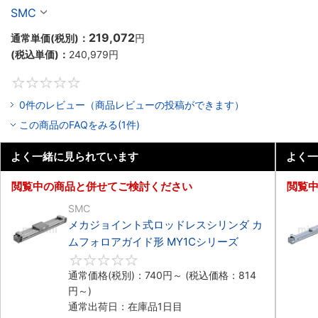
シリーズ
SMC
219,072
通常単価(税別)：
円
(税込単価)：
240,979
円
0
0件のレビュー（商品レビューの投稿ができます）
この商品のFAQをみる(1件)
よく一緒に見られています
よく一
閲覧中の商品と併せてご検討ください
閲覧
SMC
メカジョイント式ロッドレスシリンダ カ
ムフォロアガイド形 MY1Cシリーズ
0
通常価格(税別)：
740
円
～
(税込価格：
814
円
～)
通常出荷日：在庫品1日目