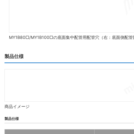
MY1B80□/MY1B100□の底面集中配管用配管穴（右：底面側配
製品仕様
商品イメージ
製品仕様