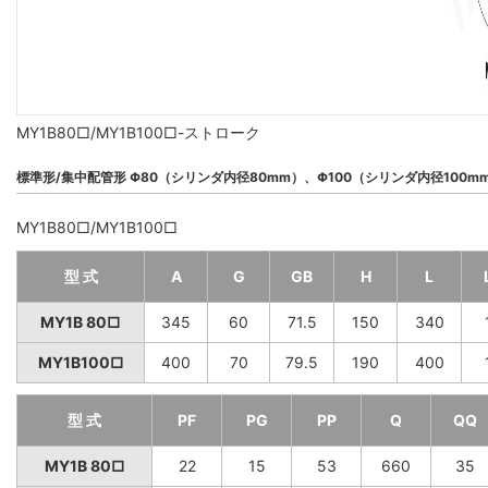
MY1B80□/MY1B100□-ストローク
標準形/集中配管形 Φ80（シリンダ内径80mm）、Φ100（シリンダ内径100m
MY1B80□/MY1B100□
型 式
A
G
GB
H
L
MY1B 80□
345
60
71.5
150
340
MY1B100□
400
70
79.5
190
400
型 式
PF
PG
PP
Q
QQ
MY1B 80□
22
15
53
660
35