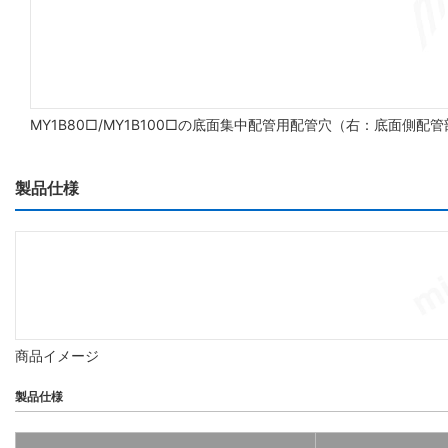
MY1B80□/MY1B100□の底面集中配管用配管穴（右：底面側配
製品仕様
商品イメージ
製品仕様