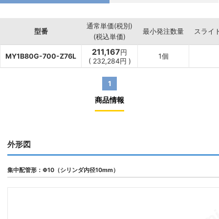
通常単価(税別)
型番
最小発注数量
スライ
(税込単価)
211,167
円
MY1B80G-700-Z76L
1個
(
232,284
円
)
1
商品情報
外形図
集中配管形：Φ10（シリンダ内径10mm）