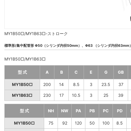
MY1B50□/MY1B63□-ストローク
標準形/集中配管形 Φ50（シリンダ内径50mm）、Φ63 （シリンダ内径63mm
MY1B50□/MY1B63□
型 式
A
B
C
E
G
GB
MY1B50□
200
14
8.5
3
23.5
37
MY1B63□
230
17
10.5
3
25
39
型 式
NH
NW
PA
PB
PC
PD
MY1B50□
75
92
120
50
100
8.5