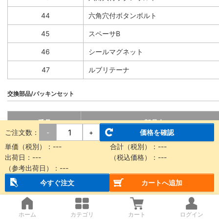
44
六角穴付ボタンボルト
45
スペーサB
46
シールマグネット
47
ルブリテーナ
交換部品/パッキンセット
番号
部品名
ご注文数：
価格を確認
-
+
14
シールベルト
単価（税別）：
---
合計（税別）：
---
出荷日：
---
（税込価格）：
---
15
ダストシールバンド
（参考出荷日）：
---
27
サイドスクレーパ
今すぐ注文
カートへ追加
34
Oリング
ホーム
カテゴリ
カート
ログイン