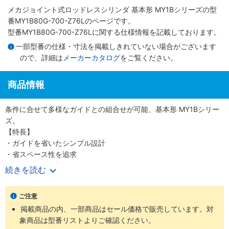
メカジョイント式ロッドレスシリンダ 基本形 MY1Bシリーズ
の型
番MY1B80G-700-Z76Lのページです。
型番MY1B80G-700-Z76Lに関する仕様情報を記載しております。
一部型番の仕様・寸法を掲載しきれていない場合がございます
ので、詳細は
メーカーカタログ
をご覧ください。
商品情報
条件に合せて多様なガイドとの組合せが可能、基本形 MY1Bシリー
ズ。
【特長】
・ガイドを省いたシンプル設計
・省スペース性を追求
・Φ10～100（直径10～100mm）までのワイドバリエーション
続きを読む
【20-シリーズ 銅系・フッ素系不可仕様】
ご注意
・銅材質、フッ素材質を嫌う環境での使用に対応
掲載商品の内、一部商品はセール価格で販売しています。対
・外形寸法は標準品と同一
象商品は型番リストよりご確認ください。