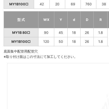
MY1B100□
42
20
69
760
38
型 式
WX
Y
d
D
R
MY1B 80□
90
45
18
26
1.8
MY1B100□
120
50
18
26
1.8
底面集中配管用配管穴
※取り付け面はこの寸法にて加工してください。