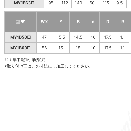
MY1B63□
95
112
140
60
115
9.5
型 式
WX
Y
S
d
D
R
MY1B50□
47
15.5
14.5
10
17.5
1.1
MY1B63□
56
15
18
10
17.5
1.1
底面集中配管用配管穴
※取り付け面はこの寸法にて加工してください。