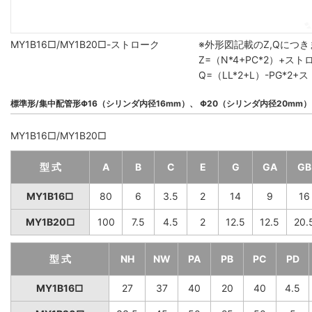
MY1B16□/MY1B20□-ストローク
※外形図記載のZ,Qにつ
Z=（N*4+PC*2）+ス
Q=（LL*2+L）-PG*
標準形/集中配管形Φ16（シリンダ内径16mm）、 Φ20（シリンダ内径20mm）
MY1B16□/MY1B20□
型 式
A
B
C
E
G
GA
GB
MY1B16□
80
6
3.5
2
14
9
16
MY1B20□
100
7.5
4.5
2
12.5
12.5
20.
型 式
NH
NW
PA
PB
PC
PD
MY1B16□
27
37
40
20
40
4.5