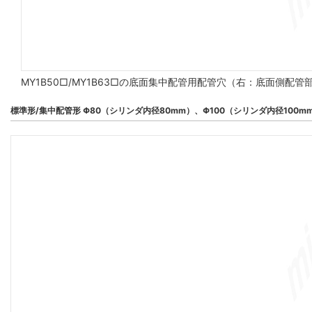
MY1B50□/MY1B63□の底面集中配管用配管穴（右：底面側配
標準形/集中配管形 Φ80（シリンダ内径80mm）、Φ100（シリンダ内径100m