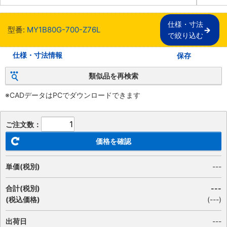
仕様・寸法

型番:
MY1B80G-700-Z76L
で絞り込む
仕様・寸法情報
保存
類似品を再検索
※CADデータはPCでダウンロードできます
ご注文数：
価格を確認
単価(税別)
---
合計(税別)
---
(税込価格)
(
---
)
出荷日
---