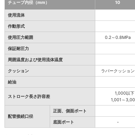
チューブ内径（mm）
10
使用流体
作動形式
使用圧力範囲
0.2～0.8MPa
保証耐圧力
周囲温度および使用流体温度
クッション
ラバークッション
給油
1,000以下
ストローク長さ許容差
1,001～3,
正面、側面ポート
配管接続口径
底面ポート
-