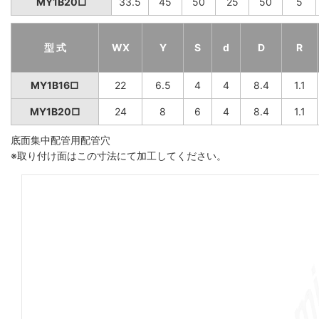
MY1B20□
33.5
45
50
25
50
5
型 式
WX
Y
S
d
D
R
MY1B16□
22
6.5
4
4
8.4
1.1
MY1B20□
24
8
6
4
8.4
1.1
底面集中配管用配管穴
※取り付け面はこの寸法にて加工してください。