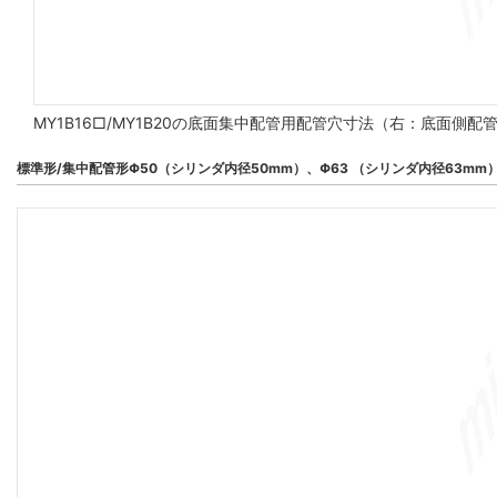
MY1B16□/MY1B20の底面集中配管用配管穴寸法（右：底面側
標準形/集中配管形Φ50（シリンダ内径50mm）、Φ63 （シリンダ内径63mm