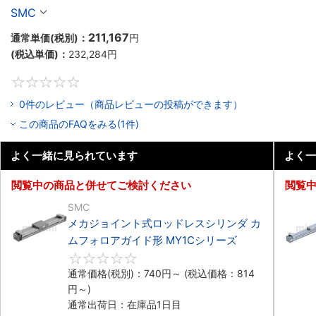
シリーズ
SMC
211,167
通常単価(税別)：
円
(税込単価)：
232,284
円
0
0件のレビュー（商品レビューの投稿ができます）
この商品のFAQをみる(1件)
よく一緒に見られています
よく一
閲覧中の商品と併せてご検討ください
閲覧
SMC
メカジョイント式ロッドレスシリンダ カ
ムフォロアガイド形 MY1Cシリーズ
0
通常価格(税別)：
740
円
～
(税込価格：
814
円
～)
通常出荷日：在庫品1日目