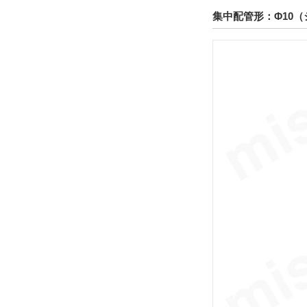
集中配管形：Φ10（
テーブルサイズ 高さ
150
解除
テーブル表面処理
硬質アルマイト
解除
配管形式
集中配管形
解除
ポートねじ種類
Rc
解除