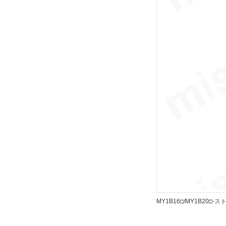
解除
リード線コネクタ
なし
解除
スイッチ数
2
解除
ストローク調整ユニット記号
ユニットなし
解除
MY1B16□/MY1B20□-
種別
シリンダ