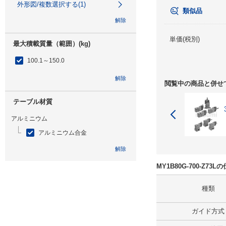
外形図/複数選択する(1)
類似品
解除
単価(税別)
最大積載質量（範囲）(kg)
100.1～150.0
解除
閲覧中の商品と併せ
テーブル材質
アルミニウム
アルミニウム合金
解除
MY1B80G-700-Z7
特性
種類
なし
解除
ガイド方式