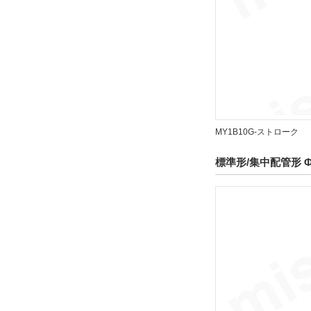
クッション
エアクッション
解除
仕様
MY1B10G-ストローク
磁石内蔵
解除
標準形/集中配管形 
オートスイッチ
Z73
解除
リード線長さ(m)
3