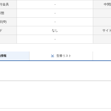
付金具
-
中間
形態
-
(Φ)
-
ド
なし
サイ
-
品情報
型番リスト