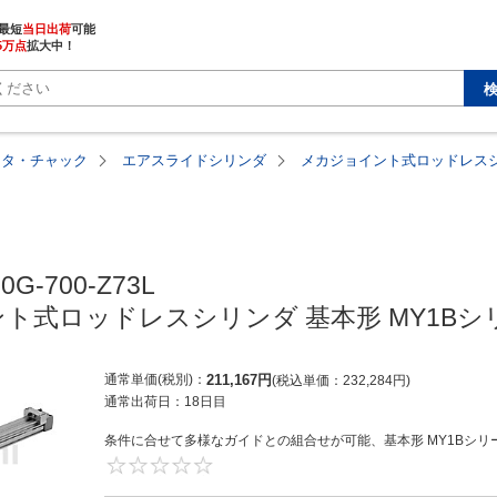
最短
当日出荷
5万点
拡大中！
ータ・チャック
エアスライドシリンダ
メカジョイント式ロッドレスシ
0G-700-Z73L

ト式ロッドレスシリンダ 基本形 MY1Bシ
通常単価(税別)
211,167
円
税込単価
232,284
円
通常出荷日：
18日目
条件に合せて多様なガイドとの組合せが可能、基本形 MY1Bシリー
0