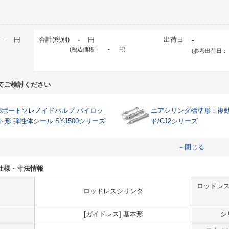
-
円
合計(税別)
-
円
出荷日
-
(税込価格：
-
円
)
(参考出荷日：
てご検討ください
3ポートソレノイドバルブ パイロッ
エアシリンダ標準形：複
ト形 弾性体シール SYJ500シリーズ
ド/CJ2シリーズ
－閉じる
3Lの仕様・寸法情報
ロッドレス
ロッドレスシリンダ
[ガイドレス] 基本形
シ