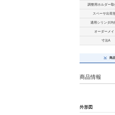
調整用ホルダー取
最大積載質量(kg)
スペーサ出荷
120
適用シリンダ内径
解除
オーダーメイ
ストローク(mm)
寸法A
700
解除
商
テーブルサイズ 長さ(mm)
340
商品情報
解除
テーブルサイズ 幅(mm)
112
外形図
解除