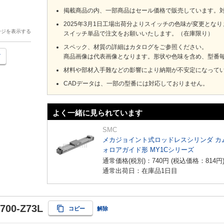
掲載商品の内、一部商品はセール価格で販売しています。
2025年3月1日工場出荷分よりスイッチの色味が変更とな
ージを表示する
スイッチ単品で注文をお願いいたします。（在庫限り）
スペック、材質の詳細はカタログをご参照ください。
商品画像は代表画像となります。形状や色味を含め、型番
材料や部材入手難などの影響により納期が不安定になって
CADデータは、一部の型番には対応しておりません。
よく一緒に見られています
SMC
メカジョイント式ロッドレスシリンダ カ
ォロアガイド形 MY1Cシリーズ
通常価格(税別)：
740
円
(税込価格：
814
円
通常出荷日：在庫品1日目
700-Z73L
コピー
解除