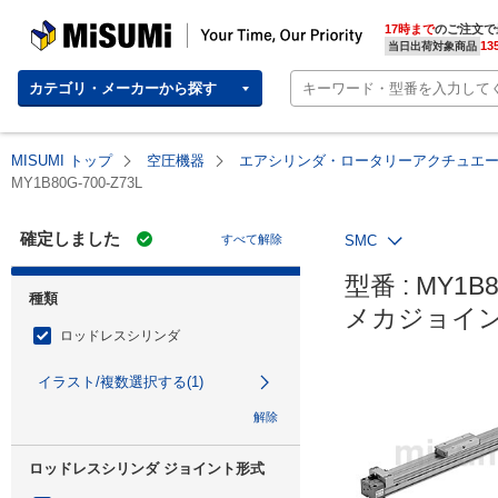
MISUMI | Your Time, Our Priority
17時まで
のご注文で
13
当日出荷対象商品
カテゴリ・メーカーから探す
MISUMI トップ
空圧機器
エアシリンダ・ロータリーアクチュエ
MY1B80G-700-Z73L
確定しました
すべて解除
SMC
型番 : MY1B8
種類
メカジョイン
ロッドレスシリンダ
イラスト/複数選択する(1)
解除
ロッドレスシリンダ ジョイント形式