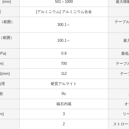
(mm)
501～1000
最大積載
質
[アルミニウム] アルミニウム合金
 （範囲）
テーブル
300.1～
（範囲）
100.1～
最大
Pa)
0.8
最低
m)
700
テーブル
(mm)
112
テー
処理
硬質アルマイト
類
Rc
磁石内蔵
オ
m)
3
リ
2
ストロー