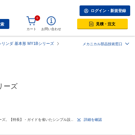
ログイン・新規登録
0
見積・注文
検索
カート
お問い合わせ
リンダ 基本形 MY1Bシリーズ
メカニカル部品技術窓口
リーズ
ズ。【特長】・ガイドを省いたシンプル設...
詳細を確認