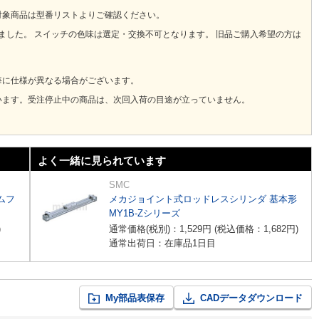
対象商品は型番リストよりご確認ください。
りました。 スイッチの色味は選定・交換不可となります。 旧品ご購入希望の方は
毎に仕様が異なる場合がございます。
います。受注停止中の商品は、次回入荷の目途が立っていません。
よく一緒に見られています
SMC
ムフ
メカジョイント式ロッドレスシリンダ 基本形
MY1B-Zシリーズ
)
通常価格(税別)：
1,529
円
(税込価格：
1,682
円
)
通常出荷日：在庫品1日目
My部品表保存
CADデータダウンロード