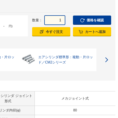
数量：
価格を確認
-
円
)
今すぐ注文
カートへ追加
動・片ロッ
エアシリンダ標準形：複動・片ロッ
ド／CM2シリーズ
シリンダ ジョイント
メカジョイント式
形式
リンダ内径(φ)
80