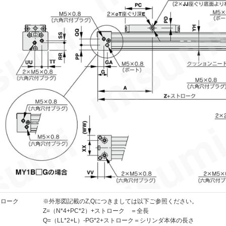
ストローク
※外形図記載のZ,Qにつきましては以下ご参照ください。
Z=（N*4+PC*2）+ストローク ＝全長
Q=（LL*2+L）-PG*2+ストローク＝シリンダ本体の長さ