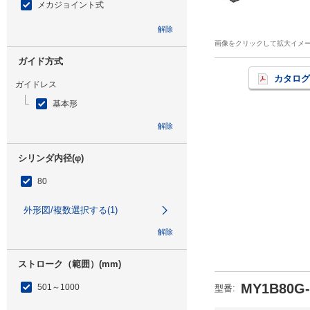
メカジョイント式
解除
画像をクリックして拡大イメ
ガイド方式
カタログ
ガイドレス
基本形
解除
シリンダ内径(φ)
80
外形図/複数選択する(1)
解除
ストローク（範囲）(mm)
MY1B80G-
501～1000
型番
: