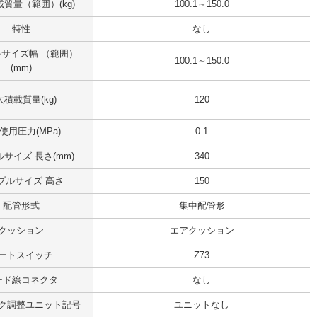
質量（範囲）(kg)
100.1～150.0
特性
なし
サイズ幅 （範囲）
100.1～150.0
(mm)
積載質量(kg)
120
使用圧力(MPa)
0.1
サイズ 長さ(mm)
340
ブルサイズ 高さ
150
配管形式
集中配管形
クッション
エアクッション
ートスイッチ
Z73
ード線コネクタ
なし
ク調整ユニット記号
ユニットなし