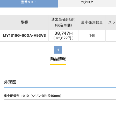
型番リスト
カタログ
通常単価(税別)
型番
最小発注数量
スラ
(税込単価)
38,747
円
MY1B16G-600A-A93VS
1個
(
42,622
円
)
1
商品情報
外形図
集中配管形：Φ10（シリンダ内径10mm）