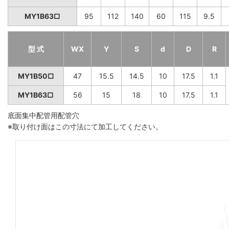
MY1B63□
95
112
140
60
115
9.5
型 式
WX
Y
S
d
D
R
MY1B50□
47
15.5
14.5
10
17.5
1.1
MY1B63□
56
15
18
10
17.5
1.1
底面集中配管用配管穴
※取り付け面はこの寸法にて加工してください。