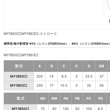
MY1B50□/MY1B63□-ストローク
標準形/集中配管形 Φ50（シリンダ内径50mm）、Φ63 （シリンダ内径63mm
MY1B50□/MY1B63□
型 式
A
B
C
E
G
GB
MY1B50□
200
14
8.5
3
23.5
37
MY1B63□
230
17
10.5
3
25
39
型 式
NH
NW
PA
PB
PC
PD
MY1B50□
75
92
120
50
100
8.5