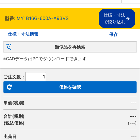
仕様・寸法

型番:
MY1B16G-600A-A93VS
で絞り込む
仕様・寸法情報
保存
類似品を再検索
※CADデータはPCでダウンロードできます
ご注文数：
価格を確認
単価(税別)
---
合計(税別)
---
(税込価格)
(
---
)
出荷日
---