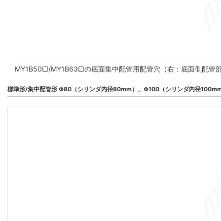
MY1B50□/MY1B63□の底面集中配管用配管穴（右：底面側配
標準形/集中配管形 Φ80（シリンダ内径80mm）、Φ100（シリンダ内径100m