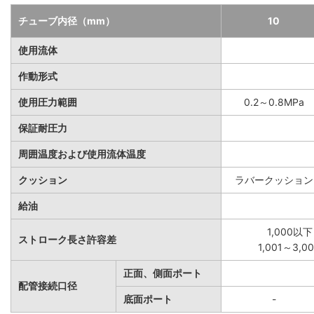
チューブ内径（mm）
10
使用流体
作動形式
使用圧力範囲
0.2～0.8MPa
保証耐圧力
周囲温度および使用流体温度
クッション
ラバークッション
給油
1,000以下
ストローク長さ許容差
1,001～3,
正面、側面ポート
配管接続口径
底面ポート
-