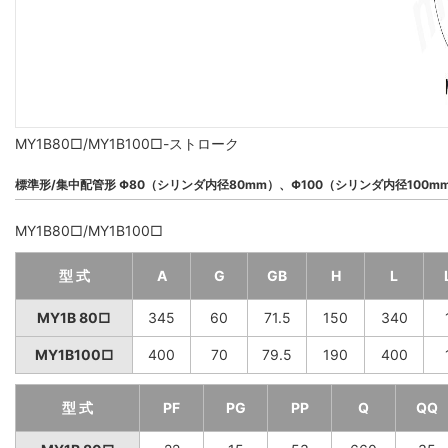
MY1B80□/MY1B100□-ストローク
標準形/集中配管形 Φ80（シリンダ内径80mm）、Φ100（シリンダ内径100m
MY1B80□/MY1B100□
型 式
A
G
GB
H
L
MY1B 80□
345
60
71.5
150
340
MY1B100□
400
70
79.5
190
400
型 式
PF
PG
PP
Q
QQ