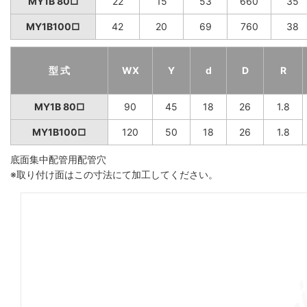
MY1B 80□
22
15
53
660
35
MY1B100□
42
20
69
760
38
型 式
WX
Y
d
D
R
MY1B 80□
90
45
18
26
1.8
MY1B100□
120
50
18
26
1.8
底面集中配管用配管穴
※取り付け面はこの寸法にて加工してください。