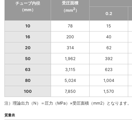
受圧面積
チューブ内径
2
（mm）
（mm
）
0.2
10
78
15
16
200
40
20
314
62
50
1,962
392
63
3,115
623
80
5,024
1,004
100
7,850
1,570
注）理論出力（N）＝圧力（MPa）×受圧面積（mm2）となります。
質量表