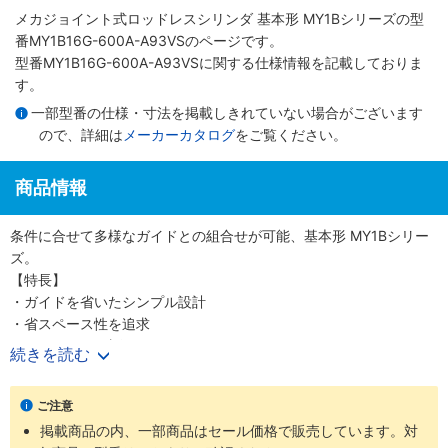
メカジョイント式ロッドレスシリンダ 基本形 MY1Bシリーズ
の型
番MY1B16G-600A-A93VSのページです。
型番MY1B16G-600A-A93VSに関する仕様情報を記載しておりま
す。
一部型番の仕様・寸法を掲載しきれていない場合がございます
ので、詳細は
メーカーカタログ
をご覧ください。
商品情報
条件に合せて多様なガイドとの組合せが可能、基本形 MY1Bシリー
ズ。
【特長】
・ガイドを省いたシンプル設計
・省スペース性を追求
・Φ10～100（直径10～100mm）までのワイドバリエーション
続きを読む
【20-シリーズ 銅系・フッ素系不可仕様】
ご注意
・銅材質、フッ素材質を嫌う環境での使用に対応
掲載商品の内、一部商品はセール価格で販売しています。対
・外形寸法は標準品と同一