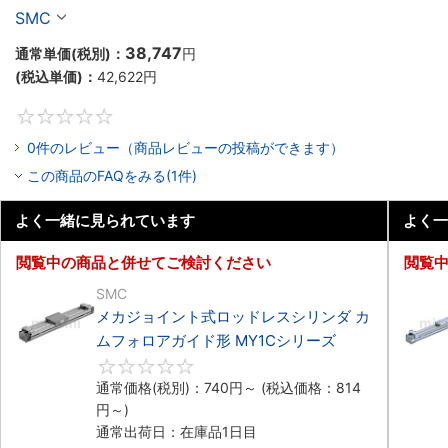
シリーズ
SMC
38,747
通常単価(税別)：
円
(税込単価)：
42,622
円
0
0件のレビュー（商品レビューの投稿ができます）
この商品のFAQをみる(1件)
よく一緒に見られています
よく一
閲覧中の商品と併せてご検討ください
閲覧
SMC
メカジョイント式ロッドレスシリンダ カ
ムフォロアガイド形 MY1Cシリーズ
0
通常価格(税別)：
740
円
～
(税込価格：
814
円
～)
通常出荷日：在庫品1日目