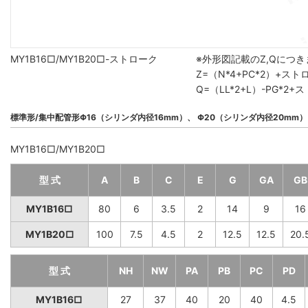
MY1B16□/MY1B20□-ストローク
※外形図記載のZ,Qにつ
Z=（N*4+PC*2）+ス
Q=（LL*2+L）-PG*
標準形/集中配管形Φ16（シリンダ内径16mm）、 Φ20（シリンダ内径20mm）
MY1B16□/MY1B20□
型 式
A
B
C
E
G
GA
GB
MY1B16□
80
6
3.5
2
14
9
16
MY1B20□
100
7.5
4.5
2
12.5
12.5
20.
型 式
NH
NW
PA
PB
PC
PD
MY1B16□
27
37
40
20
40
4.5