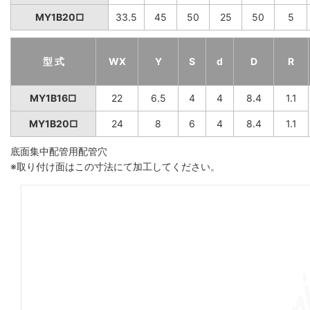
MY1B20□
33.5
45
50
25
50
5
型 式
WX
Y
S
d
D
R
MY1B16□
22
6.5
4
4
8.4
1.1
MY1B20□
24
8
6
4
8.4
1.1
底面集中配管用配管穴
※取り付け面はこの寸法にて加工してください。