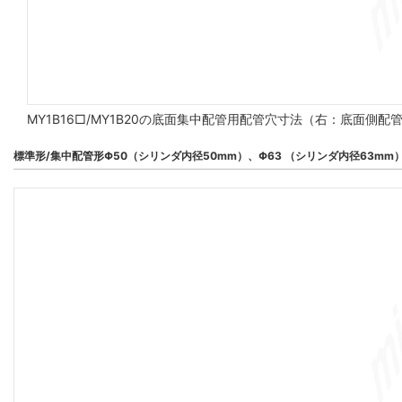
MY1B16□/MY1B20の底面集中配管用配管穴寸法（右：底面側
標準形/集中配管形Φ50（シリンダ内径50mm）、Φ63 （シリンダ内径63mm