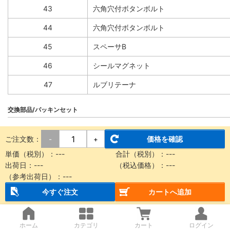
43
六角穴付ボタンボルト
44
六角穴付ボタンボルト
45
スペーサB
46
シールマグネット
47
ルブリテーナ
交換部品/パッキンセット
ご注文数：
価格を確認
-
+
番号
部品名
単価（税別）：
---
合計（税別）：
---
14
シールベルト
出荷日：
---
（税込価格）：
---
（参考出荷日）：
---
15
ダストシールバンド
今すぐ注文
カートへ追加
27
サイドスクレーパ
ホーム
カテゴリ
カート
ログイン
34
Oリング