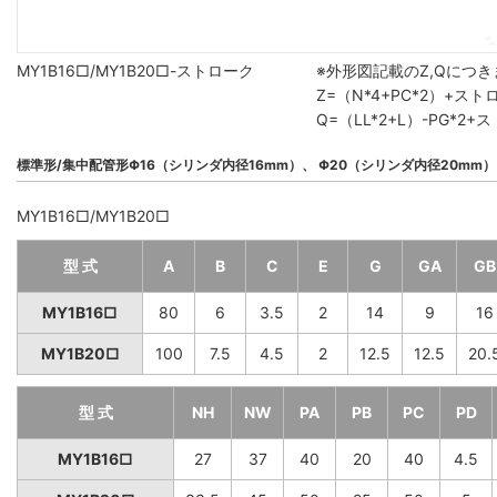
MY1B16□/MY1B20□-ストローク
※外形図記載のZ,Qにつ
Z=（N*4+PC*2）+ス
Q=（LL*2+L）-PG*
標準形/集中配管形Φ16（シリンダ内径16mm）、 Φ20（シリンダ内径20mm）
MY1B16□/MY1B20□
型 式
A
B
C
E
G
GA
GB
MY1B16□
80
6
3.5
2
14
9
16
MY1B20□
100
7.5
4.5
2
12.5
12.5
20.
型 式
NH
NW
PA
PB
PC
PD
MY1B16□
27
37
40
20
40
4.5