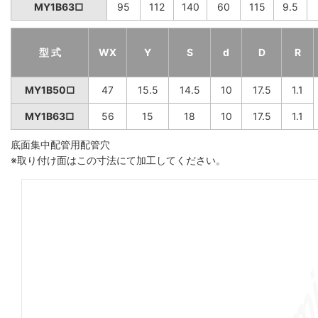
MY1B63□
95
112
140
60
115
9.5
型 式
WX
Y
S
d
D
R
MY1B50□
47
15.5
14.5
10
17.5
1.1
MY1B63□
56
15
18
10
17.5
1.1
底面集中配管用配管穴
※取り付け面はこの寸法にて加工してください。