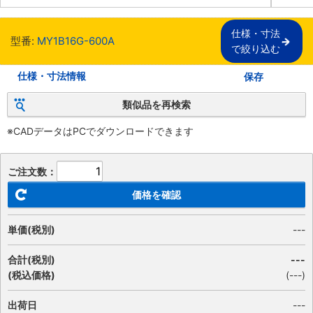
仕様・寸法

型番:
MY1B16G-600A
で絞り込む
仕様・寸法情報
保存
類似品を再検索
※CADデータはPCでダウンロードできます
ご注文数：
価格を確認
単価(税別)
---
合計(税別)
---
(税込価格)
(
---
)
出荷日
---