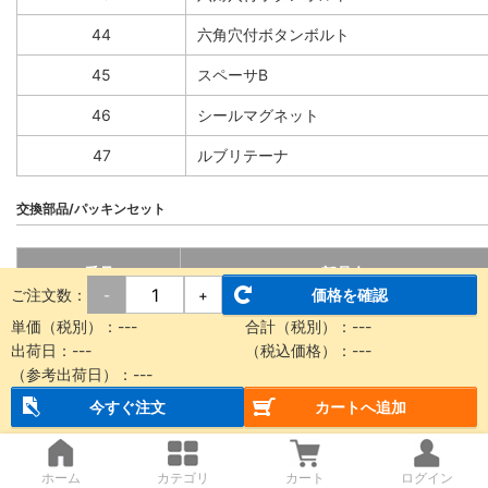
44
六角穴付ボタンボルト
45
スペーサB
46
シールマグネット
47
ルブリテーナ
交換部品/パッキンセット
番号
部品名
ご注文数：
価格を確認
-
+
14
シールベルト
単価（税別）：
---
合計（税別）：
---
出荷日：
---
（税込価格）：
---
15
ダストシールバンド
（参考出荷日）：
---
27
サイドスクレーパ
今すぐ注文
カートへ追加
34
Oリング
ホーム
カテゴリ
カート
ログイン