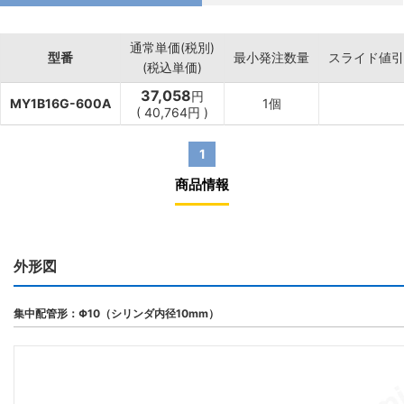
通常単価(税別)
型番
最小発注数量
スライド値引
(税込単価)
37,058
円
MY1B16G-600A
1個
(
40,764
円
)
1
商品情報
外形図
集中配管形：Φ10（シリンダ内径10mm）