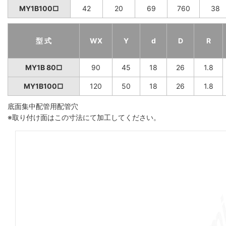
MY1B100□
42
20
69
760
38
型 式
WX
Y
d
D
R
MY1B 80□
90
45
18
26
1.8
MY1B100□
120
50
18
26
1.8
底面集中配管用配管穴
※取り付け面はこの寸法にて加工してください。