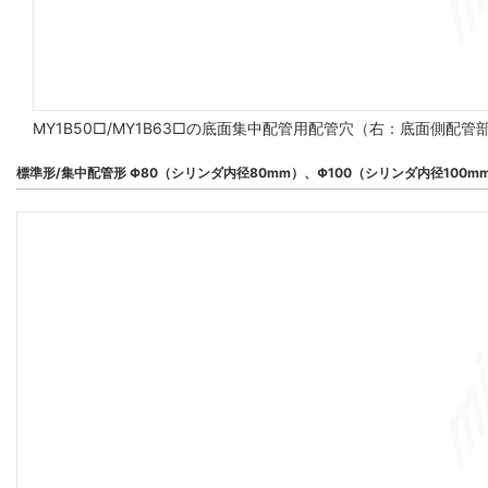
MY1B50□/MY1B63□の底面集中配管用配管穴（右：底面側配
標準形/集中配管形 Φ80（シリンダ内径80mm）、Φ100（シリンダ内径100m