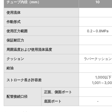
チューブ内径（mm）
10
使用流体
作動形式
使用圧力範囲
0.2～0.8MPa
保証耐圧力
周囲温度および使用流体温度
クッション
ラバークッション
給油
1,000以下
ストローク長さ許容差
1,001～3,
正面、側面ポート
配管接続口径
底面ポート
-