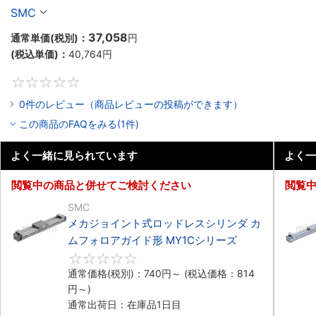
シリーズ
SMC
37,058
通常単価(税別)：
円
(税込単価)：
40,764
円
0
0件のレビュー（商品レビューの投稿ができます）
この商品のFAQをみる(1件)
よく一緒に見られています
よく一
閲覧中の商品と併せてご検討ください
閲覧
SMC
メカジョイント式ロッドレスシリンダ カ
ムフォロアガイド形 MY1Cシリーズ
0
通常価格(税別)：
740
円
～
(税込価格：
814
円
～)
通常出荷日：在庫品1日目