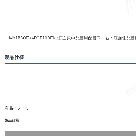
MY1B80□/MY1B100□の底面集中配管用配管穴（右：底面側配
製品仕様
商品イメージ
製品仕様