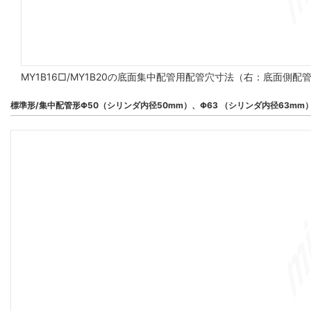
MY1B16□/MY1B20の底面集中配管用配管穴寸法（右：底面側
標準形/集中配管形Φ50（シリンダ内径50mm）、Φ63 （シリンダ内径63mm