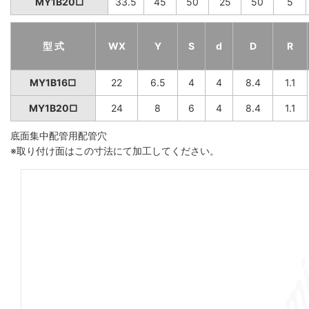
MY1B20□
33.5
45
50
25
50
5
型 式
WX
Y
S
d
D
R
MY1B16□
22
6.5
4
4
8.4
1.1
MY1B20□
24
8
6
4
8.4
1.1
底面集中配管用配管穴
※取り付け面はこの寸法にて加工してください。