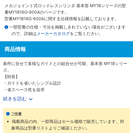
メカジョイント式ロッドレスシリンダ 基本形 MY1Bシリーズ
の型
番MY1B16G-600Aのページです。
型番MY1B16G-600Aに関する仕様情報を記載しております。
一部型番の仕様・寸法を掲載しきれていない場合がございます
ので、詳細は
メーカーカタログ
をご覧ください。
商品情報
条件に合せて多様なガイドとの組合せが可能、基本形 MY1Bシリー
ズ。
【特長】
・ガイドを省いたシンプル設計
・省スペース性を追求
・Φ10～100（直径10～100mm）までのワイドバリエーション
続きを読む
【20-シリーズ 銅系・フッ素系不可仕様】
ご注意
・銅材質、フッ素材質を嫌う環境での使用に対応
掲載商品の内、一部商品はセール価格で販売しています。対
・外形寸法は標準品と同一
象商品は型番リストよりご確認ください。