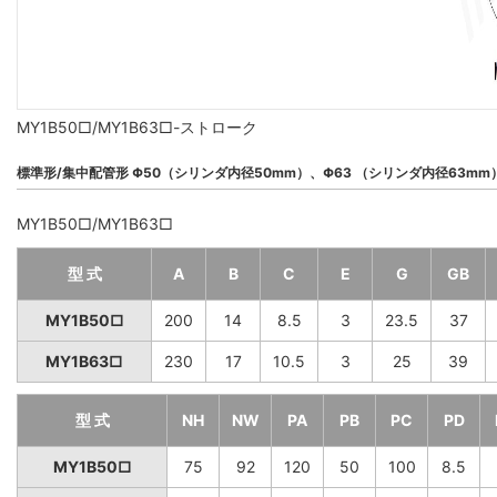
MY1B50□/MY1B63□-ストローク
標準形/集中配管形 Φ50（シリンダ内径50mm）、Φ63 （シリンダ内径63mm
MY1B50□/MY1B63□
型 式
A
B
C
E
G
GB
MY1B50□
200
14
8.5
3
23.5
37
MY1B63□
230
17
10.5
3
25
39
型 式
NH
NW
PA
PB
PC
PD
MY1B50□
75
92
120
50
100
8.5