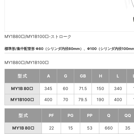
MY1B80□/MY1B100□-ストローク
標準形/集中配管形 Φ80（シリンダ内径80mm）、Φ100（シリンダ内径100m
MY1B80□/MY1B100□
型 式
A
G
GB
H
L
MY1B 80□
345
60
71.5
150
340
MY1B100□
400
70
79.5
190
400
型 式
PF
PG
PP
Q
QQ
MY1B 80□
22
15
53
660
35