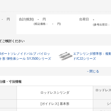
-
円
合計(税別)
-
円
出荷日
-
(税込価格：
-
円
)
(参考出荷日：
てご検討ください
3ポートソレノイドバルブ パイロッ
エアシリンダ標準形：複
ト形 弾性体シール SYJ500シリーズ
ド/CJ2シリーズ
－閉じる
3Sの仕様・寸法情報
ロッドレス
ロッドレスシリンダ
[ガイドレス] 基本形
シ