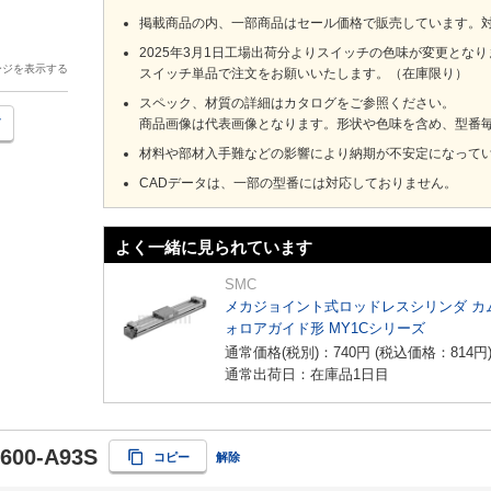
掲載商品の内、一部商品はセール価格で販売しています。
2025年3月1日工場出荷分よりスイッチの色味が変更とな
ージを表示する
スイッチ単品で注文をお願いいたします。（在庫限り）
スペック、材質の詳細はカタログをご参照ください。
商品画像は代表画像となります。形状や色味を含め、型番
材料や部材入手難などの影響により納期が不安定になって
CADデータは、一部の型番には対応しておりません。
よく一緒に見られています
SMC
メカジョイント式ロッドレスシリンダ カ
ォロアガイド形 MY1Cシリーズ
通常価格(税別)：
740
円
(税込価格：
814
円
通常出荷日：在庫品1日目
600-A93S
コピー
解除