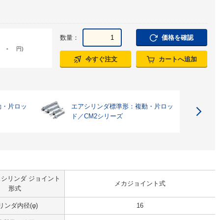
数量：
価格を確認
-
円
)
今すぐ注文
カートへ追加
動・片ロッ
エアシリンダ標準形：複動・片ロッ
ド／CM2シリーズ
シリンダ ジョイント
メカジョイント式
形式
リンダ内径(φ)
16