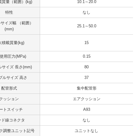
質量（範囲）(kg)
10.1～20.0
特性
なし
サイズ幅 （範囲）
25.1～50.0
(mm)
積載質量(kg)
15
使用圧力(MPa)
0.15
サイズ 長さ(mm)
80
ブルサイズ 高さ
37
配管形式
集中配管形
クッション
エアクッション
ートスイッチ
A93
ード線コネクタ
なし
ク調整ユニット記号
ユニットなし