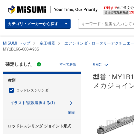
MISUMI | Your Time, Our Priority
17時まで
のご注文で
13
当日出荷対象商品
カテゴリ・メーカーから探す
MISUMI トップ
空圧機器
エアシリンダ・ロータリーアクチュエ
MY1B16G-600-A93S
確定しました
すべて解除
SMC
型番 : MY1B1
種類
メカジョイン
ロッドレスシリンダ
イラスト/複数選択する(1)
解除
ロッドレスシリンダ ジョイント形式