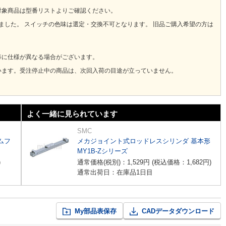
対象商品は型番リストよりご確認ください。
りました。 スイッチの色味は選定・交換不可となります。 旧品ご購入希望の方は
毎に仕様が異なる場合がございます。
います。受注停止中の商品は、次回入荷の目途が立っていません。
よく一緒に見られています
SMC
ムフ
メカジョイント式ロッドレスシリンダ 基本形
MY1B-Zシリーズ
)
通常価格(税別)：
1,529
円
(税込価格：
1,682
円
)
通常出荷日：在庫品1日目
My部品表保存
CADデータダウンロード