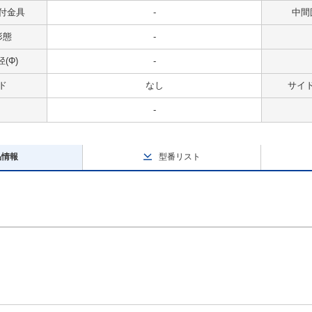
付金具
-
中間
形態
-
(Φ)
-
ド
なし
サイ
-
品情報
型番リスト