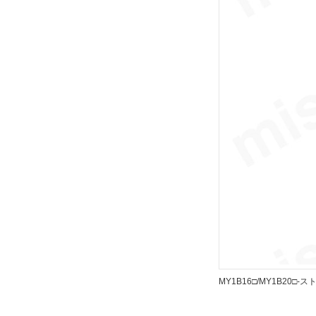
解除
リード線コネクタ
なし
解除
スイッチ数
1
解除
ストローク調整ユニット記号
ユニットなし
解除
MY1B16□/MY1B20□-
種別
シリンダ