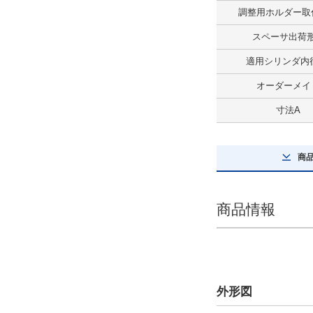
調整用ホルダー取
最大積載質量(kg)
スペーサ出荷
15
適用シリンダ内径
解除
オーダーメイ
ストローク(mm)
寸法A
600
解除
商
テーブルサイズ 長さ(mm)
80
商品情報
解除
テーブルサイズ 幅(mm)
30
外形図
解除