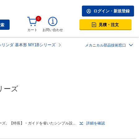
ログイン・新規登録
0
見積・注文
検索
カート
お問い合わせ
リンダ 基本形 MY1Bシリーズ
メカニカル部品技術窓口
リーズ
ズ。【特長】・ガイドを省いたシンプル設...
詳細を確認