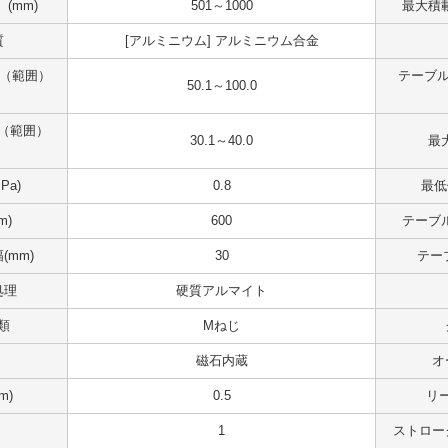
(mm)
501～1000
最大積載
質
[アルミニウム] アルミニウム合金
 （範囲）
テーブル
50.1～100.0
（範囲）
30.1～40.0
最大
Pa)
0.8
最低
m)
600
テーブル
(mm)
30
テー
処理
硬質アルマイト
類
Mねじ
磁石内蔵
オ
m)
0.5
リ
1
ストロー