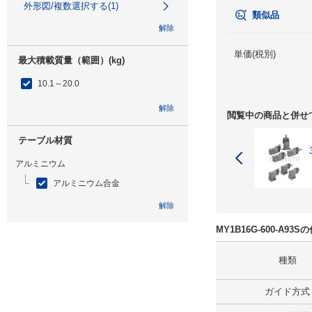
外形図/複数選択する(1)
類似品
解除
単価(税別)
最大積載質量（範囲）(kg)
10.1～20.0
解除
閲覧中の商品と併せ
テーブル材質
アルミニウム
アルミニウム合金
解除
MY1B16G-600-A9
特性
種類
なし
解除
ガイド方式