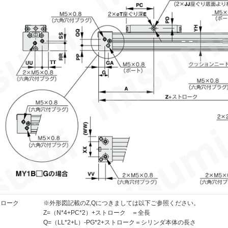
ストローク
※外形図記載のZ,Qにつきましては以下ご参照ください。
Z=（N*4+PC*2）+ストローク ＝全長
Q=（LL*2+L）-PG*2+ストローク＝シリンダ本体の長さ