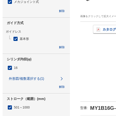
メカジョイント式
解除
画像をクリックして拡大イメ
ガイド方式
カタログ
ガイドレス
基本形
解除
シリンダ内径(φ)
16
外形図/複数選択する(1)
解除
ストローク（範囲）(mm)
MY1B16G-
501～1000
型番
: