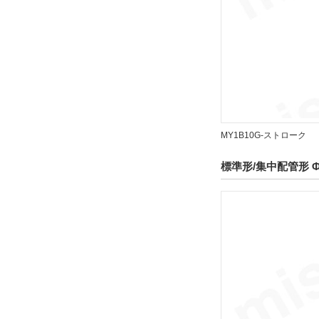
クッション
エアクッション
解除
仕様
MY1B10G-ストローク
磁石内蔵
解除
標準形/集中配管形 
オートスイッチ
A93
解除
リード線長さ(m)
0.5