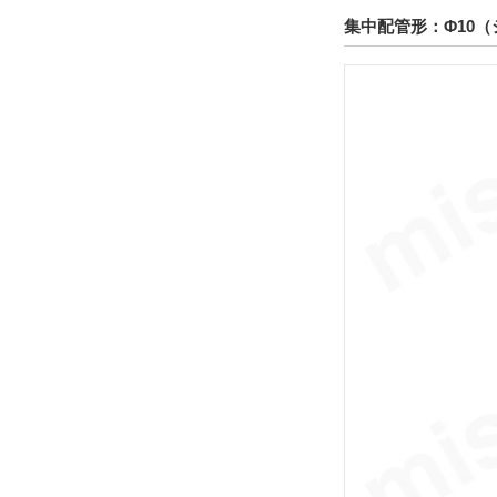
集中配管形：Φ10（
テーブルサイズ 高さ
37
解除
テーブル表面処理
硬質アルマイト
解除
配管形式
集中配管形
解除
ポートねじ種類
Mねじ
解除