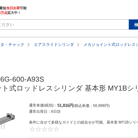
最短
当日出荷
5万点
拡大中！
ータ・チャック
エアスライドシリンダ
メカジョイント式ロッドレスシ
6G-600-A93S

ト式ロッドレスシリンダ 基本形 MY1Bシ
通常単価(税別)
51,816
円
税込単価
56,998
円
通常出荷日：
6日目
条件に合せて多様なガイドとの組合せが可能、基本形 MY1Bシリー
0