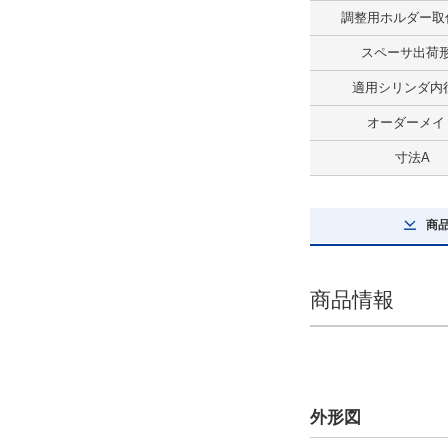
調整用ホルダー取
最大積載質量(kg)
スペーサ出荷
15
適用シリンダ内径
解除
オーダーメイ
ストローク(mm)
寸法A
500
解除
商
テーブルサイズ 長さ(mm)
80
商品情報
解除
テーブルサイズ 幅(mm)
30
外形図
解除