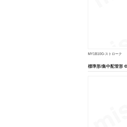
クッション
エアクッション
解除
仕様
MY1B10G-ストローク
磁石内蔵
解除
標準形/集中配管形 
オートスイッチ
M9B
解除
リード線長さ(m)
3