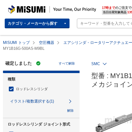
MISUMI | Your Time, Our Priority
17時まで
のご注文で
13
当日出荷対象商品
カテゴリ・メーカーから探す
MISUMI トップ
空圧機器
エアシリンダ・ロータリーアクチュエ
MY1B16G-500AS-M9BL
確定しました
すべて解除
SMC
型番 : MY1B1
種類
メカジョイン
ロッドレスシリンダ
イラスト/複数選択する(1)
解除
ロッドレスシリンダ ジョイント形式