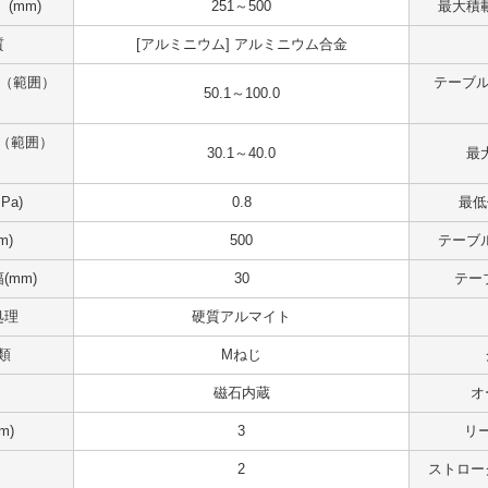
(mm)
251～500
最大積載
質
[アルミニウム] アルミニウム合金
 （範囲）
テーブル
50.1～100.0
（範囲）
30.1～40.0
最大
Pa)
0.8
最低
m)
500
テーブル
(mm)
30
テー
処理
硬質アルマイト
類
Mねじ
磁石内蔵
オ
m)
3
リ
2
ストロー