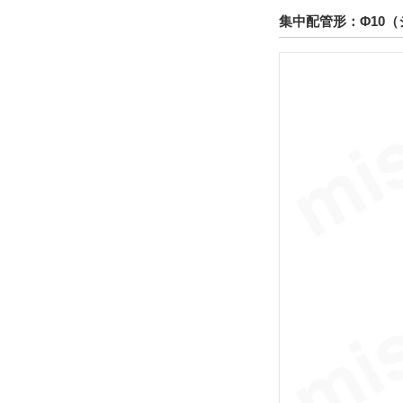
集中配管形：Φ10（
テーブルサイズ 高さ
37
解除
テーブル表面処理
硬質アルマイト
解除
配管形式
集中配管形
解除
ポートねじ種類
Mねじ
解除