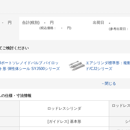
-
円
合計(税別)
-
円
出荷日
-
(税込価格：
-
円
)
(参考出荷日：
てご検討ください
3ポートソレノイドバルブ パイロッ
エアシリンダ標準形：複
ト形 弾性体シール SYJ500シリーズ
ド/CJ2シリーズ
－閉じる
M9BLの仕様・寸法情報
ロッドレス
ロッドレスシリンダ
[ガイドレス] 基本形
シ