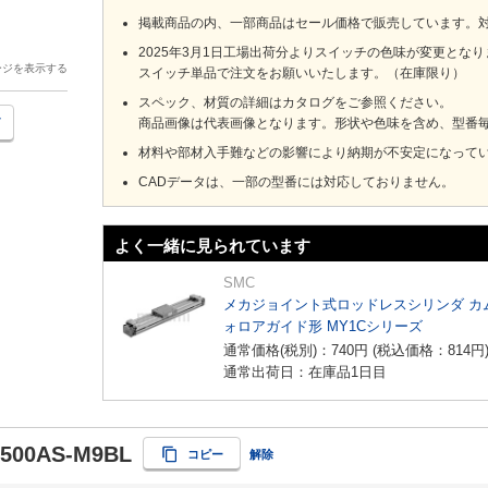
掲載商品の内、一部商品はセール価格で販売しています。
2025年3月1日工場出荷分よりスイッチの色味が変更とな
ージを表示する
スイッチ単品で注文をお願いいたします。（在庫限り）
スペック、材質の詳細はカタログをご参照ください。
商品画像は代表画像となります。形状や色味を含め、型番
材料や部材入手難などの影響により納期が不安定になって
CADデータは、一部の型番には対応しておりません。
よく一緒に見られています
SMC
メカジョイント式ロッドレスシリンダ カ
ォロアガイド形 MY1Cシリーズ
通常価格(税別)：
740
円
(税込価格：
814
円
通常出荷日：在庫品1日目
500AS-M9BL
コピー
解除