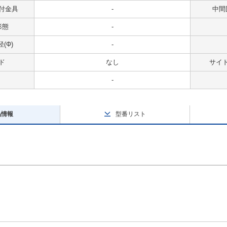
付金具
-
中間
形態
-
(Φ)
-
ド
なし
サイ
-
品情報
型番リスト