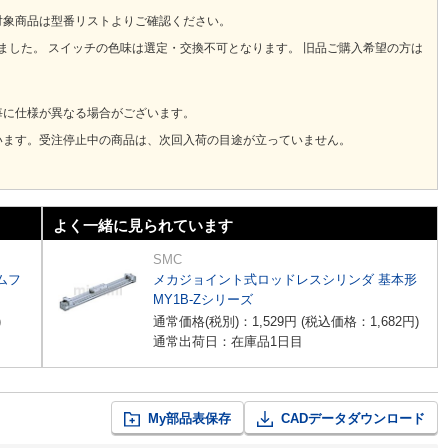
対象商品は型番リストよりご確認ください。
りました。 スイッチの色味は選定・交換不可となります。 旧品ご購入希望の方は
毎に仕様が異なる場合がございます。
います。受注停止中の商品は、次回入荷の目途が立っていません。
よく一緒に見られています
SMC
ムフ
メカジョイント式ロッドレスシリンダ 基本形
MY1B-Zシリーズ
)
通常価格(税別)：
1,529
円
(税込価格：
1,682
円
)
通常出荷日：在庫品1日目
My部品表保存
CADデータダウンロード