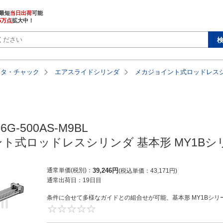
最短
当日出荷
5万点
拡大中！
ータ・チャック
エアスライドシリンダ
メカジョイント式ロッドレスシ
6G-500AS-M9BL

ト式ロッドレスシリンダ 基本形 MY1Bシ
通常単価(税別)
39,246
円
税込単価
43,171
円
通常出荷日：
19日目
条件に合せて多様なガイドとの組合せが可能、基本形 MY1Bシリー
0