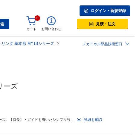
ログイン・新規登録
0
見積・注文
検索
カート
お問い合わせ
リンダ 基本形 MY1Bシリーズ
メカニカル部品技術窓口
リーズ
ズ。【特長】・ガイドを省いたシンプル設...
詳細を確認