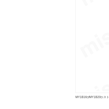
解除
リード線コネクタ
なし
解除
スイッチ数
2
解除
ストローク調整ユニット記号
AS
解除
MY1B16□/MY1B20□-
種別
シリンダ