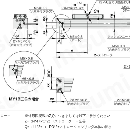
ストローク
※外形図記載のZ,Qにつきましては以下ご参照ください。
Z=（N*4+PC*2）+ストローク ＝全長
Q=（LL*2+L）-PG*2+ストローク＝シリンダ本体の長さ