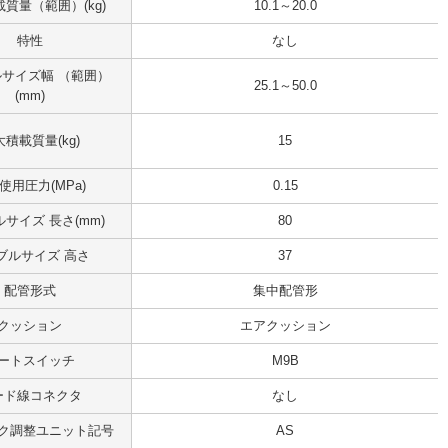
質量（範囲）(kg)
10.1～20.0
特性
なし
サイズ幅 （範囲）
25.1～50.0
(mm)
積載質量(kg)
15
使用圧力(MPa)
0.15
サイズ 長さ(mm)
80
ブルサイズ 高さ
37
配管形式
集中配管形
クッション
エアクッション
ートスイッチ
M9B
ード線コネクタ
なし
ク調整ユニット記号
AS