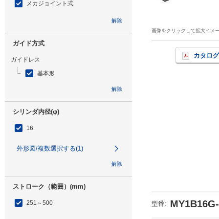
メカジョイント式
解除
画像をクリックして拡大イメ
ガイド方式
カタログ
ガイドレス
基本形
解除
シリンダ内径(φ)
16
外形図/複数選択する(1)
解除
ストローク（範囲）(mm)
MY1B16G-
251～500
型番
: