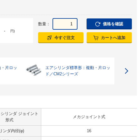
数量：
価格を確認
-
円
)
今すぐ注文
カートへ追加
動・片ロッ
エアシリンダ標準形：複動・片ロッ
ド／CM2シリーズ
シリンダ ジョイント
メカジョイント式
形式
リンダ内径(φ)
16