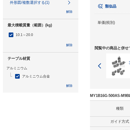
外形図/複数選択する(1)
類似品
解除
単価(税別)
最大積載質量（範囲）(kg)
10.1～20.0
解除
閲覧中の商品と併せ
テーブル材質
アルミニウム
アルミニウム合金
解除
MY1B16G-500AS-
特性
種類
なし
解除
ガイド方式