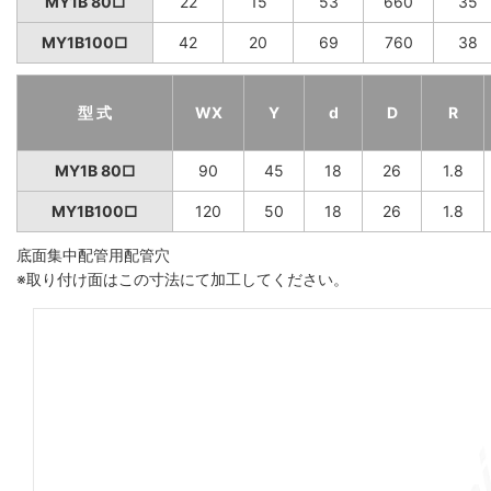
MY1B 80□
22
15
53
660
35
MY1B100□
42
20
69
760
38
型 式
WX
Y
d
D
R
MY1B 80□
90
45
18
26
1.8
MY1B100□
120
50
18
26
1.8
底面集中配管用配管穴
※取り付け面はこの寸法にて加工してください。