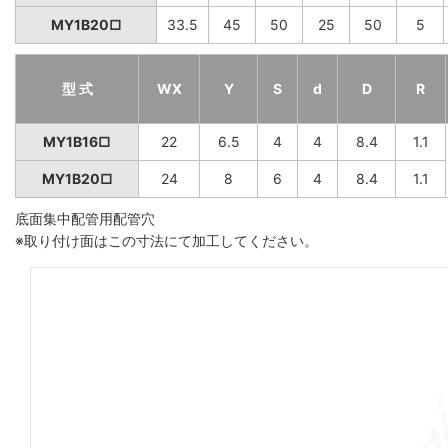
MY1B20□
33.5
45
50
25
50
5
型 式
WX
Y
S
d
D
R
MY1B16□
22
6.5
4
4
8.4
1.1
MY1B20□
24
8
6
4
8.4
1.1
底面集中配管用配管穴
※取り付け面はこの寸法にて加工してください。