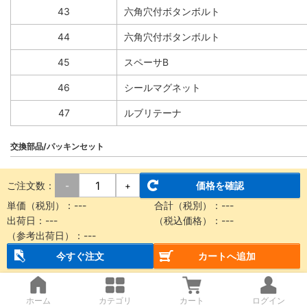
43
六角穴付ボタンボルト
44
六角穴付ボタンボルト
45
スペーサB
46
シールマグネット
47
ルブリテーナ
交換部品/パッキンセット
ご注文数：
価格を確認
-
+
番号
部品名
単価（税別）：
---
合計（税別）：
---
14
シールベルト
出荷日：
---
（税込価格）：
---
（参考出荷日）：
---
15
ダストシールバンド
今すぐ注文
カートへ追加
27
サイドスクレーパ
ホーム
カテゴリ
カート
ログイン
34
Oリング