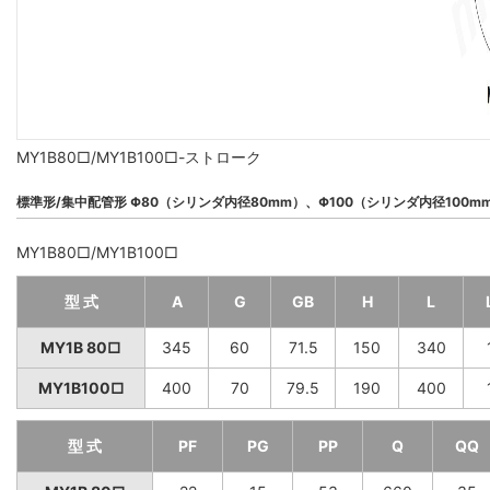
MY1B80□/MY1B100□-ストローク
標準形/集中配管形 Φ80（シリンダ内径80mm）、Φ100（シリンダ内径100m
MY1B80□/MY1B100□
型 式
A
G
GB
H
L
MY1B 80□
345
60
71.5
150
340
MY1B100□
400
70
79.5
190
400
型 式
PF
PG
PP
Q
QQ