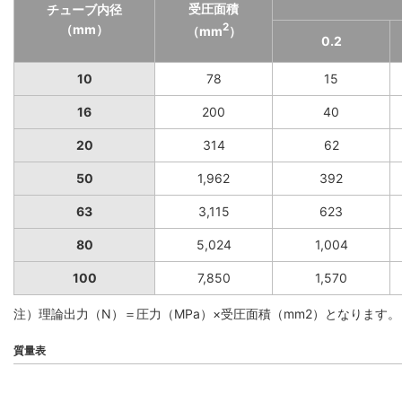
受圧面積
チューブ内径
2
（mm）
（mm
）
0.2
10
78
15
16
200
40
20
314
62
50
1,962
392
63
3,115
623
80
5,024
1,004
100
7,850
1,570
注）理論出力（N）＝圧力（MPa）×受圧面積（mm2）となります。
質量表