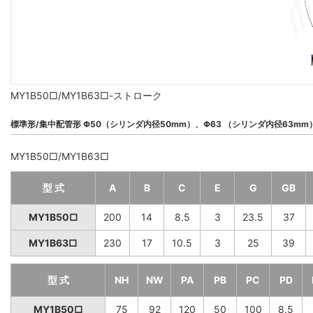
MY1B50□/MY1B63□-ストローク
標準形/集中配管形 Φ50（シリンダ内径50mm）、Φ63 （シリンダ内径63mm
MY1B50□/MY1B63□
型 式
A
B
C
E
G
GB
MY1B50□
200
14
8.5
3
23.5
37
MY1B63□
230
17
10.5
3
25
39
型 式
NH
NW
PA
PB
PC
PD
MY1B50□
75
92
120
50
100
8.5