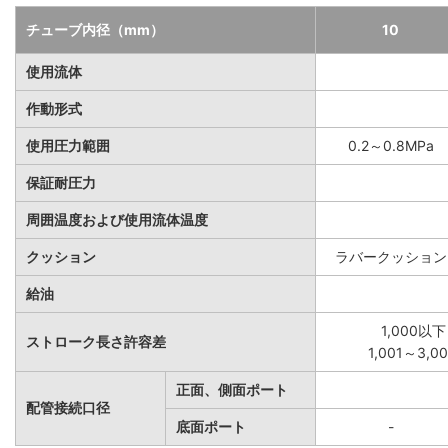
チューブ内径（mm）
10
使用流体
作動形式
使用圧力範囲
0.2～0.8MPa
保証耐圧力
周囲温度および使用流体温度
クッション
ラバークッション
給油
1,000以下
ストローク長さ許容差
1,001～3,
正面、側面ポート
配管接続口径
底面ポート
-