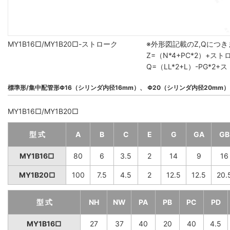
MY1B16□/MY1B20□-ストローク
※外形図記載のZ,Qにつ
Z=（N*4+PC*2）+ス
Q=（LL*2+L）-PG*
標準形/集中配管形Φ16（シリンダ内径16mm）、 Φ20（シリンダ内径20mm）
MY1B16□/MY1B20□
型 式
A
B
C
E
G
GA
GB
MY1B16□
80
6
3.5
2
14
9
16
MY1B20□
100
7.5
4.5
2
12.5
12.5
20.
型 式
NH
NW
PA
PB
PC
PD
MY1B16□
27
37
40
20
40
4.5