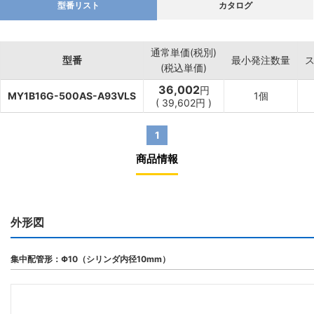
型番リスト
カタログ
通常単価(税別)
型番
最小発注数量
(税込単価)
36,002
円
MY1B16G-500AS-A93VLS
1個
(
39,602
円
)
1
商品情報
外形図
集中配管形：Φ10（シリンダ内径10mm）