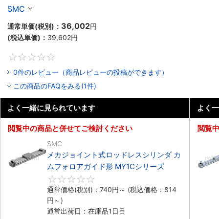
シリーズ
SMC
36,002
通常単価(税別)：
円
(税込単価)：
39,602
円
0
0件のレビュー（商品レビューの投稿ができます）
この商品のFAQをみる(1件)
よく一緒に見られています
よく一
閲覧中の商品と併せてご検討ください
閲覧
SMC
メカジョイント式ロッドレスシリンダ カ
ムフォロアガイド形 MY1Cシリーズ
0
通常価格(税別)：
740
円
～
(税込価格：
814
円
～)
通常出荷日：在庫品1日目