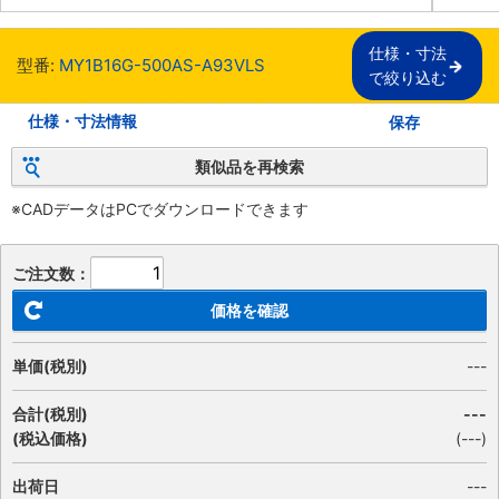
仕様・寸法

型番:
MY1B16G-500AS-A93VLS
で絞り込む
仕様・寸法情報
保存
類似品を再検索
※CADデータはPCでダウンロードできます
ご注文数：
価格を確認
単価(税別)
---
合計(税別)
---
(税込価格)
(
---
)
出荷日
---