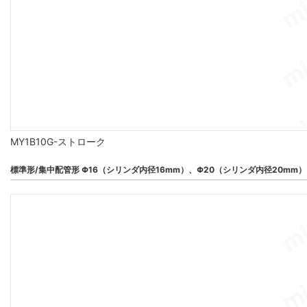
MY1B10G-ストローク
標準形/集中配管形 Φ16（シリンダ内径16mm）、Φ20（シリンダ内径20mm）