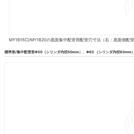
MY1B16□/MY1B20の底面集中配管用配管穴寸法（右：底面側
標準形/集中配管形Φ50（シリンダ内径50mm）、Φ63 （シリンダ内径63mm