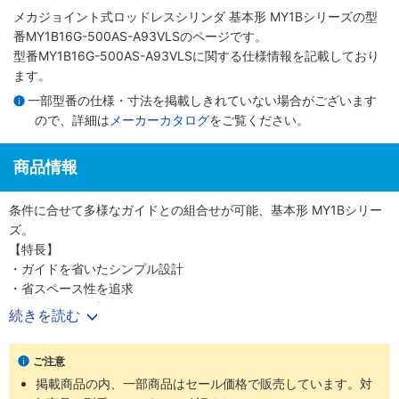
メカジョイント式ロッドレスシリンダ 基本形 MY1Bシリーズ
の型
番MY1B16G-500AS-A93VLSのページです。
型番MY1B16G-500AS-A93VLSに関する仕様情報を記載しており
ます。
一部型番の仕様・寸法を掲載しきれていない場合がございます
ので、詳細は
メーカーカタログ
をご覧ください。
商品情報
条件に合せて多様なガイドとの組合せが可能、基本形 MY1Bシリー
ズ。
【特長】
・ガイドを省いたシンプル設計
・省スペース性を追求
・Φ10～100（直径10～100mm）までのワイドバリエーション
続きを読む
【20-シリーズ 銅系・フッ素系不可仕様】
ご注意
・銅材質、フッ素材質を嫌う環境での使用に対応
掲載商品の内、一部商品はセール価格で販売しています。対
・外形寸法は標準品と同一