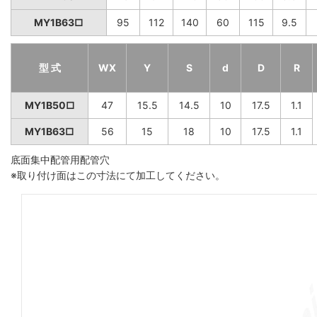
MY1B63□
95
112
140
60
115
9.5
型 式
WX
Y
S
d
D
R
MY1B50□
47
15.5
14.5
10
17.5
1.1
MY1B63□
56
15
18
10
17.5
1.1
底面集中配管用配管穴
※取り付け面はこの寸法にて加工してください。