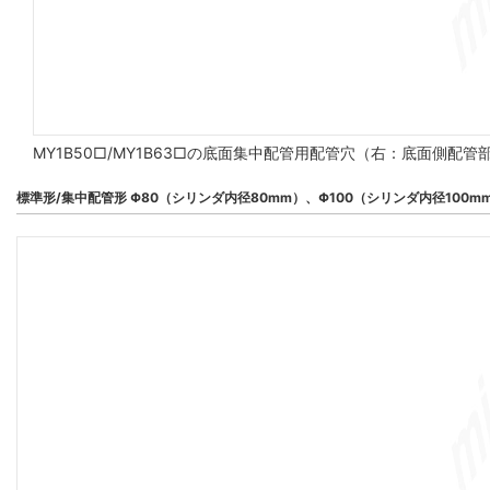
MY1B50□/MY1B63□の底面集中配管用配管穴（右：底面側配
標準形/集中配管形 Φ80（シリンダ内径80mm）、Φ100（シリンダ内径100m