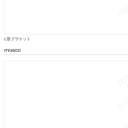
L形ブラケット
ITV30□□