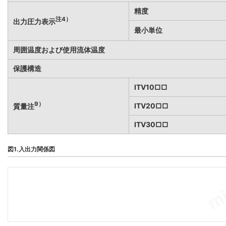
精度
注4）
出力圧力表示
最小単位
周囲温度および使用流体温度
保護構造
ITV10□□
9）
ITV20□□
質量注
ITV30□□
図1.入出力関係図