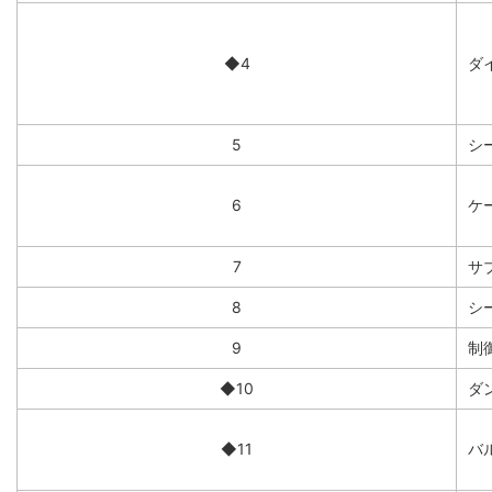
◆4
ダイ
5
シ
6
ケー
7
サ
8
シ
9
制
◆10
ダ
◆11
バ