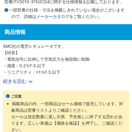
型番ITV3010-31N2CS4に関する仕様情報を記載しております。
一部型番の仕様・寸法を掲載しきれていない場合がございます
ので、詳細は
メーカーカタログ
をご覧ください。
商品情報
SMC社の電空レギュレータです。
【特長】
・電気信号に比例して空気圧力を無段階に制御
・感度：0.2％F.S.以下
・リニアリティ：±1％F.S.以下
・ヒステリシス：0.5％F.S.以下
続きを読む
・保護構造：IP65
・2方向のケーブル取出しが可能
ご注意
・ノングリース仕様（ITV1000シリーズ）
掲載商品の内、一部商品はセール価格で販売しています。対
・通信：CC-Link、DeviceNet（R）、PROFIBUS DP、RS-232C
象商品は型番リストよりご確認ください。
セールは規定数量に達し次第、予告無しに終了する恐れがあ
ります。正しい単価は【価格を確認】を押下し、ご確認くだ
さい。