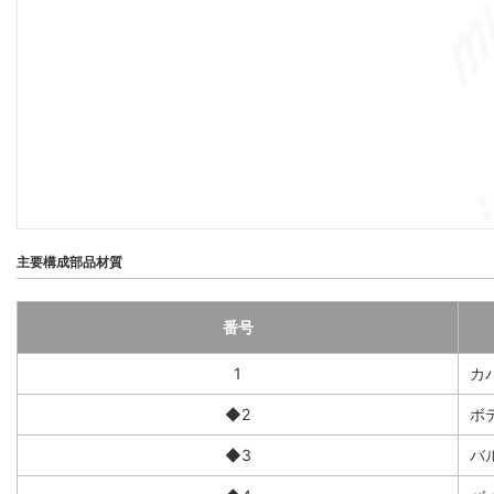
主要構成部品材質
番号
1
カ
◆2
ボ
◆3
バ