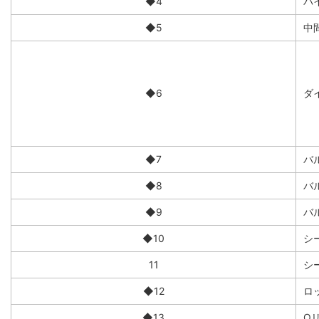
◆4
バ
◆5
中
◆6
ダイ
◆7
バ
◆8
バ
◆9
バ
◆10
シ
11
シ
◆12
ロ
◆13
O