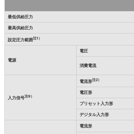
最低供給圧力
最高供給圧力
注1）
設定圧力範囲
電圧
電源
消費電流
注2）
電流形
電圧形
注9）
入力信号
プリセット入力形
デジタル入力形
電流形