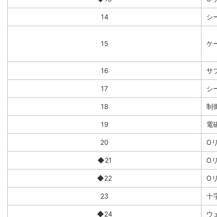
14
シ
15
ケー
16
サ
17
シ
18
制
19
電
20
O
◆21
O
◆22
O
23
十
◆24
ウ