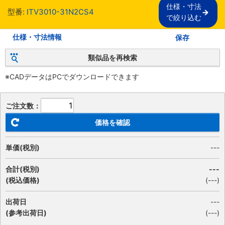
仕様・寸法

型番:
ITV3010-31N2CS4
で絞り込む
仕様・寸法情報
保存
類似品を再検索
※CADデータはPCでダウンロードできます
ご注文数：
価格を確認
単価(税別)
---
合計(税別)
---
(税込価格)
(
---
)
出荷日
---
(参考出荷日)
(---)