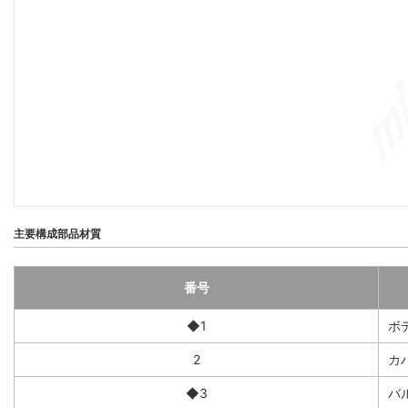
主要構成部品材質
番号
◆1
ボ
2
カ
◆3
バ