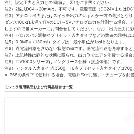
注1）設定圧力と入力との関係は、図1をご参照ください。
注2）2線式DC4～20mAは、不可です。電源電圧（DC24VまたはDC
注3）アナログ出力またはスイッチ出力のいずれか一方の選択となり
ダンス100kΩ未満でITVのDC1～5Vアナログ出力を計測する場
しますので当メーカーにお問合せしてください。なお、出力圧力に
注4）ゼロ/スパン調整やプリセット入力タイプなどの数値の調整は出力圧
注5）0.9MPa（130psi）タイプは、最小単位が1psiとなります。
注6）過電流回路を含めない状態の値です。過電流回路を考慮すると入
注7）上記特性は静的な状態に限られ、出力側でエアを消費する場合
注8）ITV1000シリーズはノングリース仕様（接流体部）です。
注9）デジタル入力タイプは50g、16点プリセット入力タイプは70
※ IP65の条件下で使用する場合、電磁弁EXHに継手・チューブを
モジュラ適用製品および付属品組合せ一覧