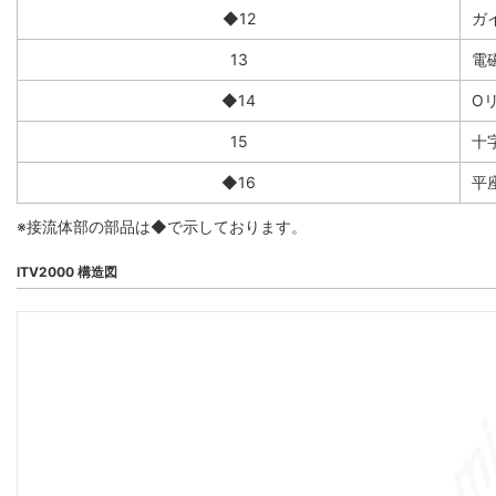
◆12
ガ
13
電
◆14
O
15
十
◆16
平
※接流体部の部品は◆で示しております。
ITV2000 構造図