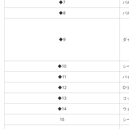
◆7
バ
◆8
バ
◆9
ダイ
◆10
シ
◆11
バ
◆12
O
◆13
コ
◆14
ウ
15
シ