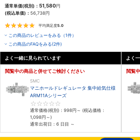
51,580
通常単価(税別)：
円
(税込単価)：
56,738
円
平均満足度
5.0
5
この商品のレビューをみる（1件）
この商品のFAQをみる(2件)
よく一緒に見られています
よく一
閲覧中の商品と併せてご検討ください
閲覧
SMC
マニホールドレギュレータ 集中給気仕様
ARM11Aシリーズ
0
通常価格(税別)：
998
円
～
(税込価格：
1,098
円
～)
通常出荷日：6 日目 ～