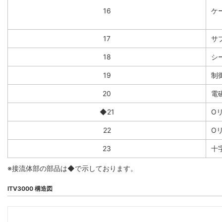
16
ケー
17
サ
18
シ
19
制
20
電
◆21
O
22
O
23
十
※接流体部の部品は◆で示しております。
ITV3000 構造図