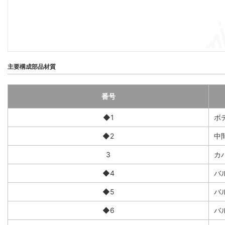
主要構成部品材質
番号
◆1
ボ
◆2
中
3
カ
◆4
バ
◆5
バ
◆6
バ