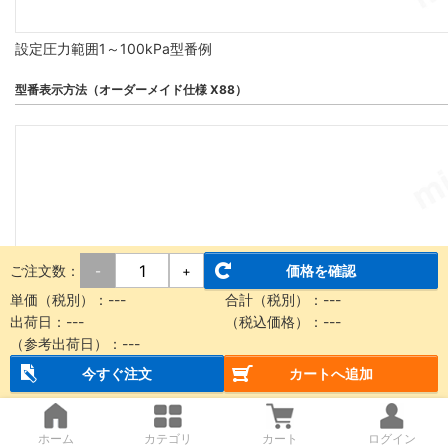
設定圧力範囲1～100kPa型番例
型番表示方法（オーダーメイド仕様 X88）
ご注文数：
価格を確認
-
+
単価（税別）：
---
合計（税別）：
---
出荷日：
---
（税込価格）：
---
（参考出荷日）：
---
今すぐ注文
カートへ追加
高速応答タイプ
ホーム
カテゴリ
カート
ログイン