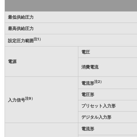
最低供給圧力
最高供給圧力
注1）
設定圧力範囲
電圧
電源
消費電流
注2）
電流形
電圧形
注9）
入力信号
プリセット入力形
デジタル入力形
電流形