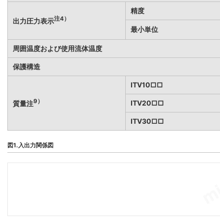
精度
注4）
出力圧力表示
最小単位
周囲温度および使用流体温度
保護構造
ITV10□□
9）
ITV20□□
質量注
ITV30□□
図1.入出力関係図