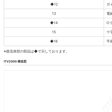
◆12
ガ
13
電
◆14
O
15
十
◆16
平
※接流体部の部品は◆で示しております。
ITV2000 構造図