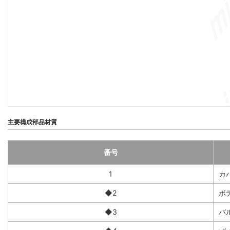
主要構成部品材質
番号
1
カ
◆2
ボ
◆3
バ