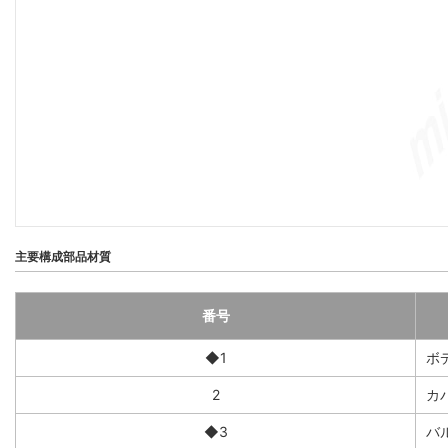
主要構成部品材質
番号
◆1
ボ
2
カ
◆3
バ