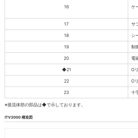
16
ケー
17
サ
18
シ
19
制
20
電
◆21
O
22
O
23
十
※接流体部の部品は◆で示しております。
ITV3000 構造図