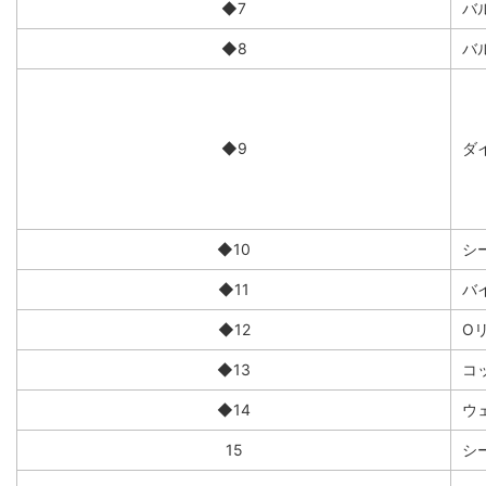
◆7
バ
◆8
バ
◆9
ダイ
◆10
シ
◆11
バ
◆12
O
◆13
コ
◆14
ウ
15
シ