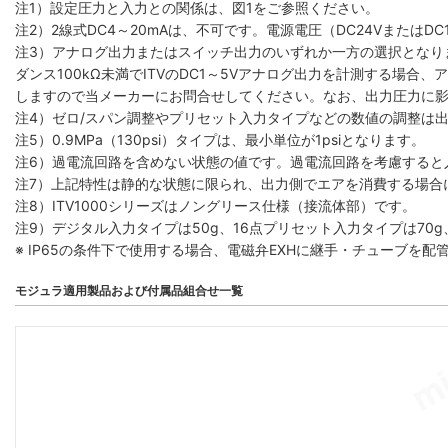
注1）設定圧力と入力との関係は、図1をご参照ください。
注2）2線式DC4～20mAは、不可です。電源電圧（DC24VまたはDC
注3）アナログ出力またはスイッチ出力のいずれか一方の選択となり
ダンス100kΩ未満でITVのDC1～5Vアナログ出力を計測する場
しますので当メーカーにお問合せしてください。なお、出力圧力に
注4）ゼロ/スパン調整やプリセット入力タイプなどの数値の調整は出力圧
注5）0.9MPa（130psi）タイプは、最小単位が1psiとなります。
注6）過電流回路を含めない状態の値です。過電流回路を考慮すると入
注7）上記特性は静的な状態に限られ、出力側でエアを消費する場合
注8）ITV1000シリーズはノングリース仕様（接流体部）です。
注9）デジタル入力タイプは50g、16点プリセット入力タイプは70
※ IP65の条件下で使用する場合、電磁弁EXHに継手・チューブを
モジュラ適用製品および付属品組合せ一覧