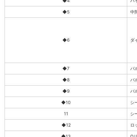
◆4
バ
◆5
中
◆6
ダイ
◆7
バ
◆8
バ
◆9
バ
◆10
シ
11
シ
◆12
ロ
◆13
O