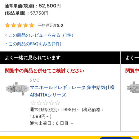
52,500
通常単価(税別)：
円
(税込単価)：
57,750
円
平均満足度
5.0
5
この商品のレビューをみる（1件）
この商品のFAQをみる(2件)
よく一緒に見られています
よく一
閲覧中の商品と併せてご検討ください
閲覧
SMC
マニホールドレギュレータ 集中給気仕様
ARM11Aシリーズ
0
通常価格(税別)：
998
円
～
(税込価格：
1,098
円
～)
通常出荷日：6 日目 ～