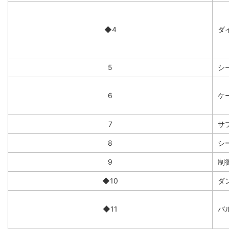
◆4
ダイ
5
シ
6
ケー
7
サ
8
シ
9
制
◆10
ダ
◆11
バ