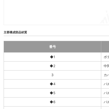
主要構成部品材質
番号
◆1
ボ
◆2
中
3
カ
◆4
バ
◆5
バ
◆6
バ