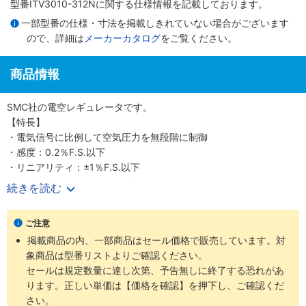
型番ITV3010-312Nに関する仕様情報を記載しております。
一部型番の仕様・寸法を掲載しきれていない場合がございます
ので、詳細は
メーカーカタログ
をご覧ください。
商品情報
SMC社の電空レギュレータです。
【特長】
・電気信号に比例して空気圧力を無段階に制御
・感度：0.2％F.S.以下
・リニアリティ：±1％F.S.以下
・ヒステリシス：0.5％F.S.以下
続きを読む
・保護構造：IP65
・2方向のケーブル取出しが可能
ご注意
・ノングリース仕様（ITV1000シリーズ）
掲載商品の内、一部商品はセール価格で販売しています。対
・通信：CC-Link、DeviceNet（R）、PROFIBUS DP、RS-232C
象商品は型番リストよりご確認ください。
セールは規定数量に達し次第、予告無しに終了する恐れがあ
ります。正しい単価は【価格を確認】を押下し、ご確認くだ
さい。