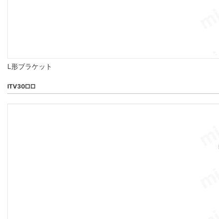
L形ブラケット
ITV30□□