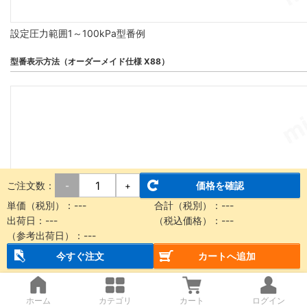
設定圧力範囲1～100kPa型番例
型番表示方法（オーダーメイド仕様 X88）
ご注文数：
価格を確認
-
+
単価（税別）：
---
合計（税別）：
---
出荷日：
---
（税込価格）：
---
（参考出荷日）：
---
今すぐ注文
カートへ追加
高速応答タイプ
ホーム
カテゴリ
カート
ログイン