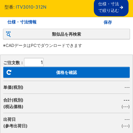
仕様・寸法

型番:
ITV3010-312N
で絞り込む
仕様・寸法情報
保存
類似品を再検索
※CADデータはPCでダウンロードできます
ご注文数：
価格を確認
単価(税別)
---
合計(税別)
---
(税込価格)
(
---
)
出荷日
---
(参考出荷日)
(---)