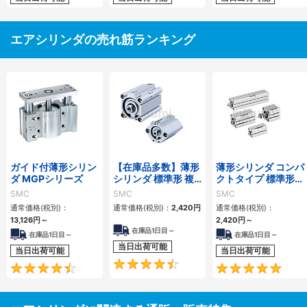
エアシリンダの売れ筋ランキング
ガイド付薄形シリン
【在庫品多数】薄形
薄形シリンダ コンパ
ダ MGPシリーズ
シリンダ 標準形 複
クトタイプ 標準形
動・片ロッド CQ2
複動 片ロッド CQS
SMC
SMC
SMC
シリーズ
シリーズ
通常価格(税別)：
通常価格(税別)：
2,420
円
通常価格(税別)：
13,126
円
～
2,420
円
～
在庫品1日目～
在庫品1日目～
在庫品1日目～
当日出荷可能
当日出荷可能
当日出荷可能
4.5
4.6