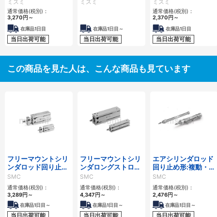
ミスミ
ミスミ
ミスミ
通常価格(税別)：
通常価格(税別)：
3,270
円
～
2,370
円
～
在庫品1日目
在庫品1日目～
在庫品1日目
当日出荷可能
当日出荷可能
当日出荷可能
この商品を見た人は、こんな商品も見ています
フリーマウントシリ
フリーマウントシリ
エアシリンダロッド
ンダロッド回り止め
ンダロングストロー
回り止め形:複動・片
形、複動:片ロッ
クタイプ、複動:片ロ
ロッド/CJ2Kシリー
SMC
SMC
SMC
ド/CUKシリーズ
ッド/CUシリーズ
ズ
通常価格(税別)：
通常価格(税別)：
通常価格(税別)：
3,289
円
～
4,347
円
～
2,476
円
～
在庫品1日目～
在庫品1日目～
在庫品1日目～
当日出荷可能
当日出荷可能
当日出荷可能