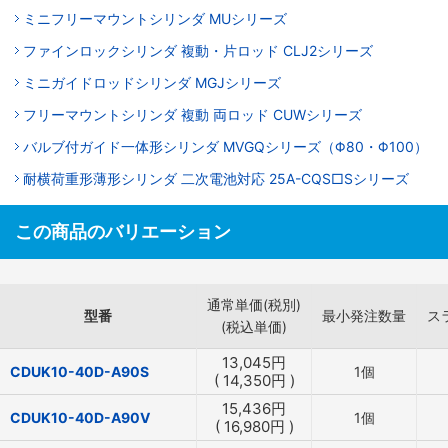
ミニフリーマウントシリンダ MUシリーズ
ファインロックシリンダ 複動・片ロッド CLJ2シリーズ
ミニガイドロッドシリンダ MGJシリーズ
フリーマウントシリンダ 複動 両ロッド CUWシリーズ
バルブ付ガイド一体形シリンダ MVGQシリーズ（Φ80・Φ100）
耐横荷重形薄形シリンダ 二次電池対応 25A-CQS□Sシリーズ
この商品のバリエーション
通常単価(税別)
型番
最小発注数量
ス
(税込単価)
13,045
円
CDUK10-40D-A90S
1個
(
14,350
円
)
15,436
円
CDUK10-40D-A90V
1個
(
16,980
円
)