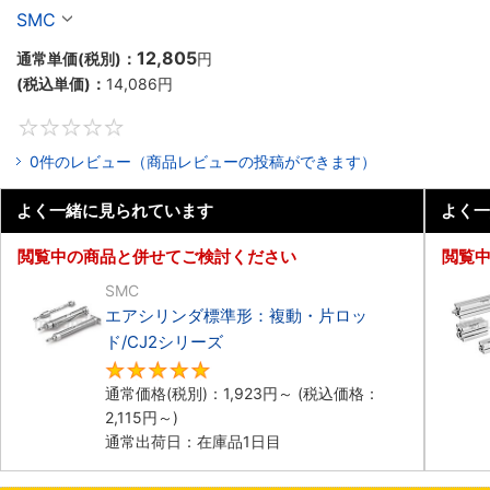
ロッド回り止め形、複動:片ロッド/CUKシリーズ
SMC
12,805
通常単価(税別)：
円
(税込単価)：
14,086
円
0
0件のレビュー（商品レビューの投稿ができます）
よく一緒に見られています
よく一
閲覧中の商品と併せてご検討ください
閲覧
SMC
エアシリンダ標準形：複動・片ロッ
ド/CJ2シリーズ
5
通常価格(税別)：
1,923
円
～
(税込価格：
2,115
円
～)
通常出荷日：在庫品1日目