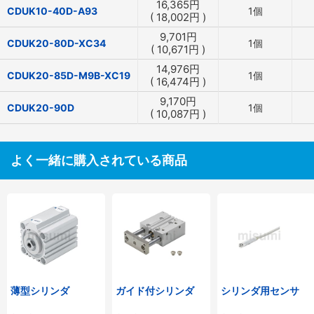
16,365
円
CDUK10-40D-A93
1個
(
18,002
円
)
9,701
円
CDUK20-80D-XC34
1個
(
10,671
円
)
14,976
円
CDUK20-85D-M9B-XC19
1個
(
16,474
円
)
9,170
円
CDUK20-90D
1個
(
10,087
円
)
よく一緒に購入されている商品
薄型シリンダ
ガイド付シリンダ
シリンダ用センサ