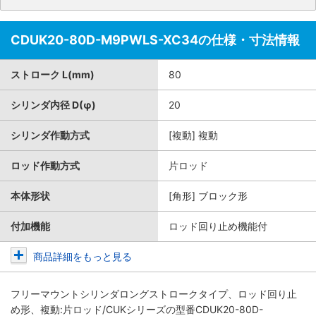
CDUK20-80D-M9PWLS-XC34の仕様・寸法情報
ストローク L(mm)
80
シリンダ内径 D(φ)
20
シリンダ作動方式
[複動] 複動
ロッド作動方式
片ロッド
本体形状
[角形] ブロック形
付加機能
ロッド回り止め機能付
商品詳細をもっと見る
フリーマウントシリンダロングストロークタイプ、ロッド回り止
め形、複動:片ロッド/CUKシリーズ
の型番CDUK20-80D-